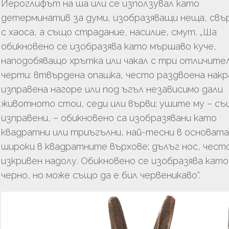
Йероглифът на ша или се използувал като
детерминатив за думи, изобразяващи неща, свъ
с хаоса, а също страдание, насилие, смут. „Ша
обикновено се изобразява като мършаво куче,
наподобяващо хрътка или чакал с три отличите
черти: втвърдена опашка, често раздвоена накр
изправена нагоре или под ъгъл независимо дали
животното стои, седи или върви; ушите му – с
изправени, – обикновено са изобразявани като
квадратни или триъгълни, най-тесни в основата 
широки в квадратните върхове; дълъг нос, чест
изкривен надолу. Обикновено се изобразява като
черно, но може също да е бил червеникаво“.