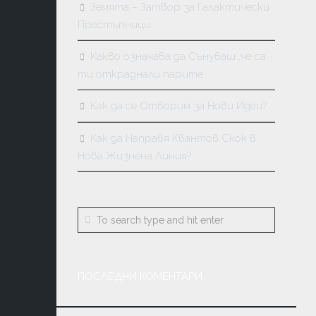
Земята – Затвор за Галактически
Престъпници
Kакво означава да Сънуваш ,че са
ти откраднали парите
Как да се Отворим за Нови Идеи?
Как да Направя Квантов Скок в
Нова Жизнена Линия?
ПОСЛЕДНИ КОМЕНТАРИ