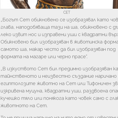
СЕТ
„Богът Сет обикновено се изобразявал като чов
глава, наподобяваща тази на ша, обикновено с д
леко извит нос и изправени уши с квадратни вър
Обикновено бил изобразяван в животинска форм
самото ша, макар често да бил изобразяван под
формата на магаре или черно прасе“.
„В изкуството Сет бил предимно изобразяван к
тайнственото и неизвестно създание наричано
египтолозите животно на Сет или Тифоничен зв
изкривена муцуна, квадратни уши, раздвоена опа
кучешко тяло или понякога като човек само с гла
животното на Сет.
То не прилича напълно на нито едно от известн