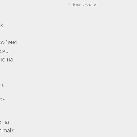
Техномагия
к
собено
ски
но на
о
).
о-
 на
imal):