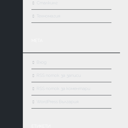
Сталкинг
Техномагия
МЕТА
Вход
RSS поток за записи
RSS поток за коментари
WordPress България
ЕТИКЕТИ