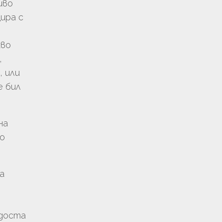
иво
ира с
кво
,
, или
е бил
на
но
а
 доста