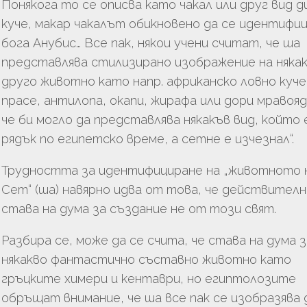
Понякога то се описва като чакал или друг вид д
куче, макар чакалът обикновено да се идентифиц
бога Анубис… Все пак, някои учени считат, че ша
представлява стилизирано изображение на няка
друго животно като напр. африканско ловно куче
прасе, антилопа, окапи, жирафа или дори мравояд
че би могло да представлява някакъв вид, който 
рядък по египетско време, а сетне е изчезнал“.
Трудността за идентифициране на „животното 
Сет“ (ша) навярно идва от това, че действител
става на дума за създание не от този свят.
Разбира се, може да се счита, че става на дума з
някакво фантастично съставно животно като
гръцките химери и кентаври, но египтолозите
обръщат внимание, че ша все пак се изобразява