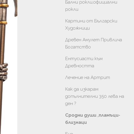
Бални рокли,официални
рокли
Картини от Български
Художници
Древен Амулет Привлича
Богатство
Ентусиасти към
Древността
Лечение на Артрит
Как да изкарам
допълнителни 350 лева на
ден ?
Сродни души ,пламъци-
близнаци