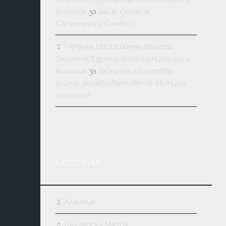
Алхимия
за
Защо Оскар е
Сатанински Символ
Мозъчни торсионни полета –
Окултна Езотерика,Конспирации и
Алхимия
за
Тайните общества,
които управляват света: Истина
или мит?
КАТЕГОРИИ
Алхимия
Българска Магия