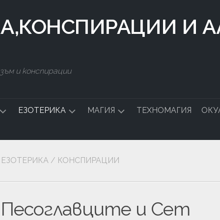
КА,КОНСПИРАЦИИ И 
зъм и конспирации
ЕЗОТЕРИКА
МАГИЯ
ТЕХНОМАГИЯ
ОКУ
ДСТВО
СИМВОЛИ
БЪЛГАРСКА
МАГИЯ
ЕЗОТЕРИКА
/
КОНСПИРАЦИИ
СТАЛКИНГ
ЧНА
Песоглавците и Сет
А