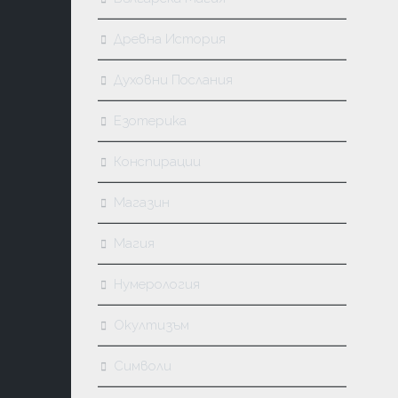
Древна История
Духовни Послания
Езотерика
Конспирации
Магазин
Магия
Нумерология
Окултизъм
Символи