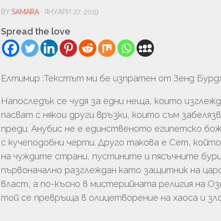
УРА
BY
SAMARA
· ЯНУАРИ 27, 2019
ТЬОРСТВО
Spread the love
И
Елтимир :Текстът ми бе изпратен от Зенд Бурд
Напоследък се чудя за едни неща, които изглежд
пасват с някои други връзки, които съм забеляз
преди. Анубис не е единственото египетско бо
с кучеподобни черти. Друго такова е Сет, който
на чуждите страни, пустините и пясъчните бури
ЦИЯ
първоначално разглеждан като защитник на цар
ГИЯ
власт, а по-късно в мистерийната религия на Оз
той се превръща в олицетворение на хаоса и зл
ЛОГИЯ