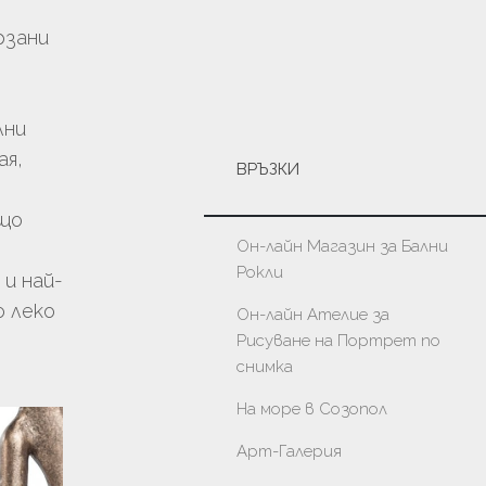
рзани
лни
ая,
ВРЪЗКИ
ъщо
Он-лайн Магазин за Бални
Рокли
и най-
о леко
Он-лайн Ателие за
Рисуване на Портрет по
снимка
На море в Созопол
Арт-Галерия