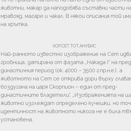
животни, макар да наподобява съставни части н
мравояд, магаре и чакал. В някои описания той им
на хрътка.
ХОР,СЕТ,ТОТ,АНУБИС
Най-ранното известно изображение на Сет идв
гробница, датирана от фазата „Накада І“ на пред
династичния период (ок. 4000 – 3500 г.пр.н.е.), а
животното на Сет се открива дори върху глава
боздугана на царя Скорпион – един от пред-
династичните владетели“. „Изображенията на ш
животно изглеждат определено кучешки, но то
идентичност на животното никога не е била тв
установена.