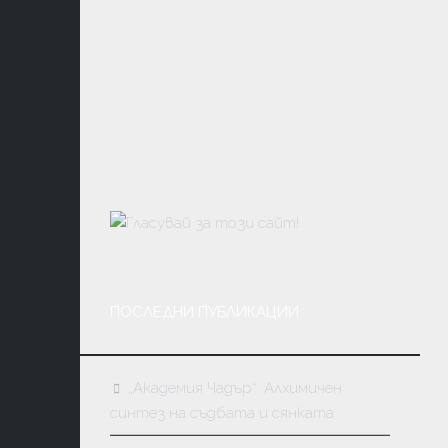
МАСОНС
КАБАЛА
КАРМА
И
ПРЕРАЖД
ПОСЛЕДНИ ПУБЛИКАЦИИ
„Академия Чадър“: Алхимичен
синтез на съдбата и сянката