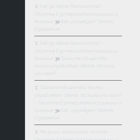
Как да Хакна Реалността? –
Окултна Езотерика,Конспирации и
Алхимия
за
Как изглеждат Петте
Измерения
Как да Хакна Реалността? –
Окултна Езотерика,Конспирации и
Алхимия
за
Тайните общества,
които управляват света: Истина
или мит?
Тайните общества, които
управляват света: Истина или мит?
– Окултна Езотерика,Конспирации и
Алхимия
за
Как изглеждат Петте
Измерения
Мозъчни торсионни полета –
Окултна Езотерика,Конспирации и