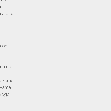
а
а глава
а от
-
та на
а като
чната
ърдо