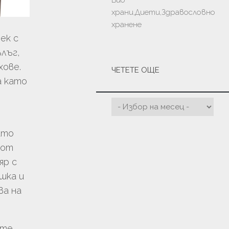
Био
храни,Диети,Здравословно
хранене
ек с
ълъг,
хове.
ЧЕТЕТЕ ОЩЕ
а като
ато
 от
яр с
шка и
ва на
ите