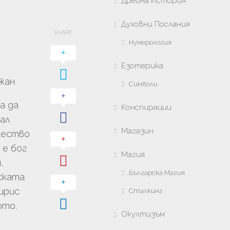
Древна История
Духовни Послания
SHARE
Нумерология
Езотерика
жан
Символи
а да
Конспирации
вал
Магазин
жество
 е бог
Магия
,
Българска Магия
ската
ирис
Сталкинг
ото.
Окултизъм