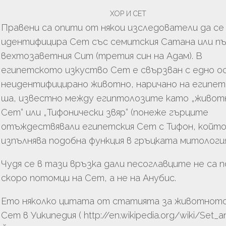
ТВО
ХОР И СЕТ
Правени са опити от някои изследователи да се
идентифицира Сет със семитския Сатана или пъ
вехтозаветния Сит (третия син на Адам). В
АНЕ
египетското изкуство Сет е свързван с едно о
неидентифицирано животно, наричано на египет
ша, известно между египтолозите като „живот
Сет“ или „Тифонически звяр“ (понеже гърците
отъждествявали египетския Сет с Тифон, койт
изпълнява подобна функция в гръцката митология
Чудя се в тази връзка дали песоглавците не са п
скоро потомци на Сет, а не на Анубис.
Ето няколко цитата от статията за животното
Сет в Уикипедия ( http://en.wikipedia.org/wiki/Set_an