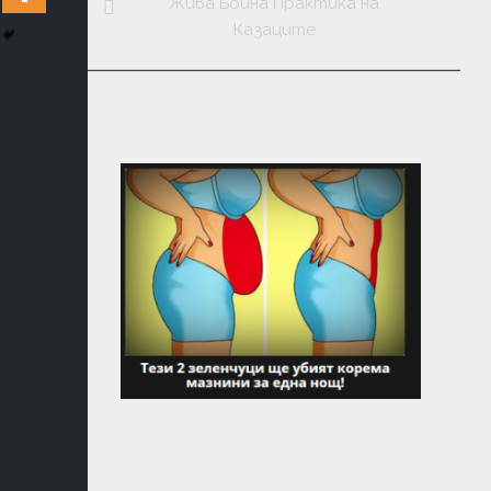
ЛИТЕРАТ
Жива Бойна Практика на
Казаците
КОНТАК
ДУХОВН
УЧЕНИЯ
ФЪН
ШУЙ
МАГИЯ
ТАЙНИ
И
ЗАГАДКИ
МЕДИТА
АСТРОЛО
И
НУМЕРО