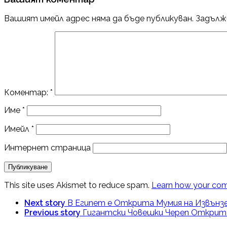
Вашият имейл адрес няма да бъде публикуван.
Задълж
Коментар:
*
Име
*
Имейл
*
Интернет страница
This site uses Akismet to reduce spam.
Learn how your com
Next story
В Египет е Открита Мумия на Извънз
Previous story
Гигантски Човешки Череп Открит 