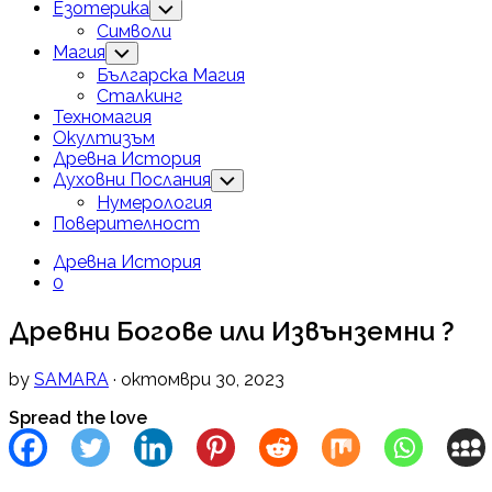
Езотерика
Toggle
Child
Символи
Menu
Магия
Toggle
Child
Българска Магия
Menu
Сталкинг
Техномагия
Окултизъм
Current
Древна История
Page
Духовни Послания
Toggle
Child
Parent
Нумерология
Menu
Поверителност
Древна История
0
Древни Богове или Извънземни ?
by
SAMARA
· октомври 30, 2023
Spread the love