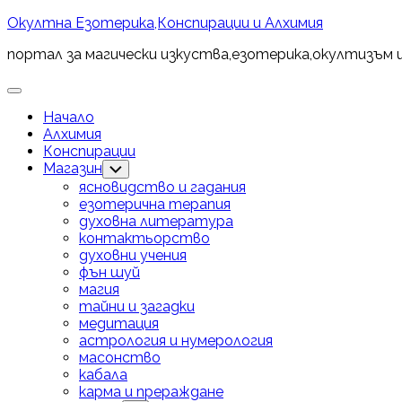
Skip
Окултна Езотерика,Конспирации и Алхимия
to
портал за магически изкуства,езотерика,окултизъм 
content
Expand
Menu
Начало
Алхимия
Конспирации
Магазин
Toggle
Child
ясновидство и гадания
Menu
езотерична терапия
духовна литература
контактьорство
духовни учения
фън шуй
магия
тайни и загадки
медитация
астрология и нумерология
масонство
кабала
карма и прераждане