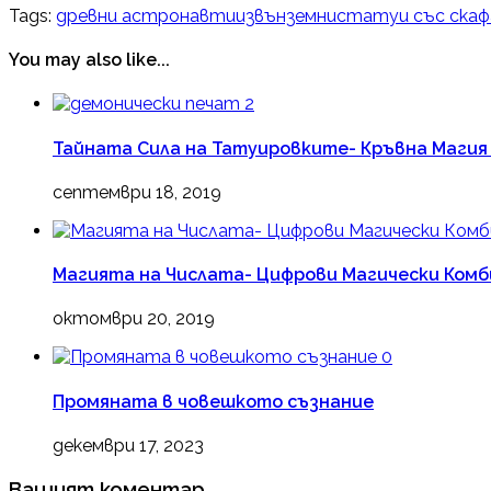
Tags:
древни астронавти
извънземни
статуи със скаф
You may also like...
2
Тайната Сила на Татуировките- Кръвна Маги
септември 18, 2019
Магията на Числата- Цифрови Магически Ком
октомври 20, 2019
0
Промяната в човешкото съзнание
декември 17, 2023
Вашият коментар