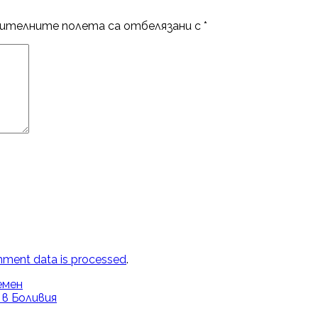
ителните полета са отбелязани с
*
ment data is processed
.
емен
в Боливия