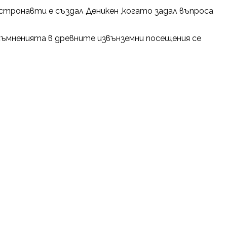
тронавти е създал Деникен ,когато задал въпроса
съмненията в древните извънземни посещения се