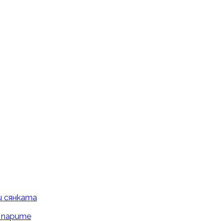
и сянката
и парите