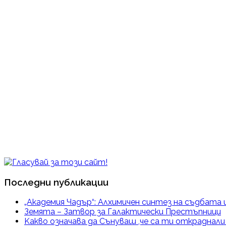
Последни публикации
„Академия Чадър“: Алхимичен синтез на съдбата 
Земята – Затвор за Галактически Престъпници
Kакво означава да Сънуваш ,че са ти откраднал