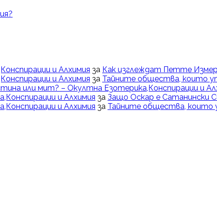
ия?
Конспирации и Алхимия
за
Как изглеждат Петте Измер
Конспирации и Алхимия
за
Тайните общества, които у
тина или мит? – Окултна Езотерика,Конспирации и Ал
,Конспирации и Алхимия
за
Защо Оскар е Сатанински 
,Конспирации и Алхимия
за
Тайните общества, които 