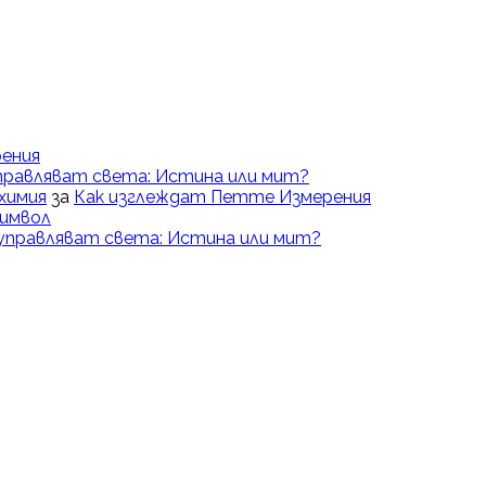
ения
правляват света: Истина или мит?
химия
за
Как изглеждат Петте Измерения
Символ
управляват света: Истина или мит?