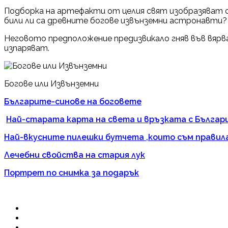
Подборка на артефакти от целия свят изобразяват с
били ли са древните богове извънземни астронавти?
Неговото предположение предизвикало гняв във вярв
изпаряват.
Богове или Извънземни
Българите-синове на боговете
Най-старата карта на света и връзката с Българ
Най-вкусните пилешки бутчета ,които съм правил
Лечебни свойства на стария лук
Портрет по снимка за подарък