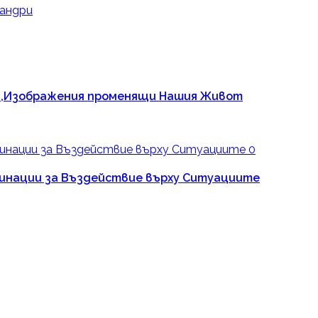
андри
я ,Изображения променящи Нашия Живот
0
бинации за Въздействие върху Ситуациите