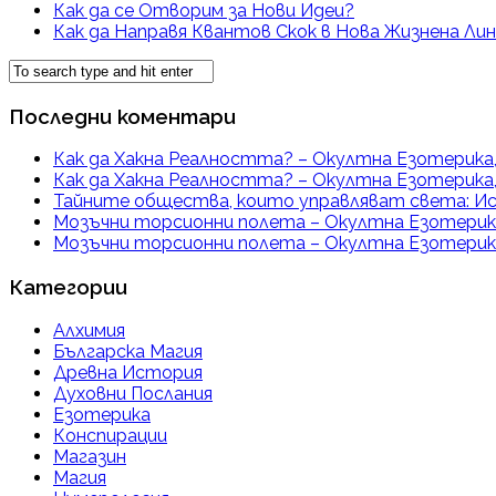
Как да се Отворим за Нови Идеи?
Как да Направя Квантов Скок в Нова Жизнена Лин
Последни коментари
Как да Хакна Реалността? – Окултна Езотерика,
Как да Хакна Реалността? – Окултна Езотерика,
Тайните общества, които управляват света: Ис
Мозъчни торсионни полета – Окултна Езотерика
Мозъчни торсионни полета – Окултна Езотерика
Категории
Алхимия
Българска Магия
Древна История
Духовни Послания
Езотерика
Конспирации
Магазин
Магия