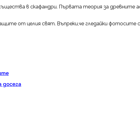
ъщества в скафандри. Първата теория за древните ас
ащите от целия свят. Въпреки,че гледайки фотосите 
ите
а досега