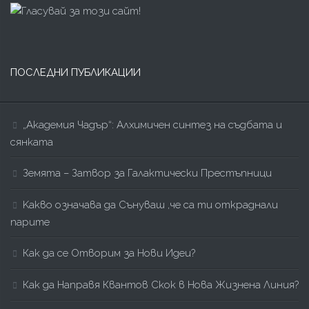
ПОСЛЕДНИ ПУБЛИКАЦИИ
„Академия Чадър“: Алхимичен синтез на съдбата и
сянката
Земята – Затвор за Галактически Престъпници
Kакво означава да Сънуваш ,че са ти откраднали
парите
Как да се Отворим за Нови Идеи?
Как да Направя Квантов Скок в Нова Жизнена Линия?