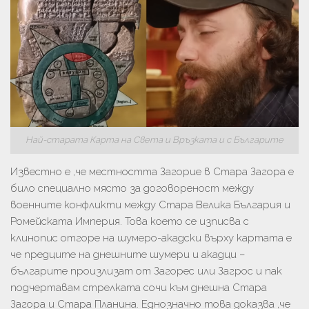
Най-старата Карта на Света и Връзката и с Българите
Известно е ,че местността Загорие в Стара Загора е
било специално място за договореност между
военните конфликти между Стара Велика България и
Ромейската Империя. Това което се изписва с
клинопис отгоре на шумеро-акадски върху картата е
че предците на днешните шумери и акадци –
българите произлизат от Загорес или Загрос и пак
подчертавам стрелката сочи към днешна Стара
Загора и Стара Планина. Еднозначно това доказва ,че