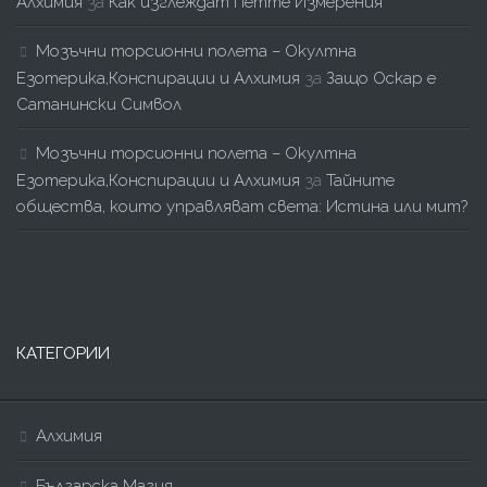
Алхимия
за
Как изглеждат Петте Измерения
Мозъчни торсионни полета – Окултна
Езотерика,Конспирации и Алхимия
за
Защо Оскар е
Сатанински Символ
Мозъчни торсионни полета – Окултна
Езотерика,Конспирации и Алхимия
за
Тайните
общества, които управляват света: Истина или мит?
КАТЕГОРИИ
Алхимия
Българска Магия