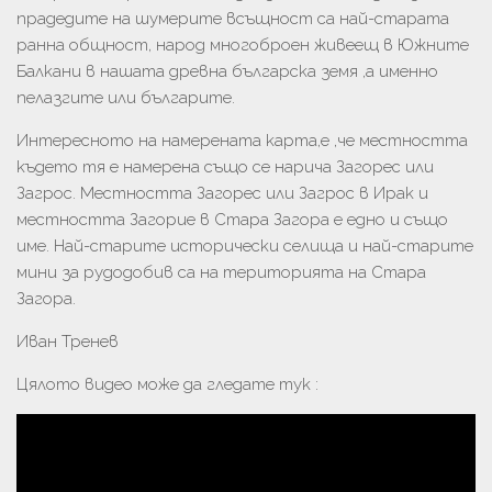
прадедите на шумерите всъщност са най-старата
ранна общност, народ многоброен живеещ в Южните
Балкани в нашата древна българска земя ,а именно
пелазгите или българите.
Интересното на намерената карта,е ,че местността
където тя е намерена също се нарича Загорес или
Загрос. Местността Загорес или Загрос в Ирак и
местността Загорие в Стара Загора е едно и също
име. Най-старите исторически селища и най-старите
мини за рудодобив са на територията на Стара
Загора.
Иван Тренев
Цялото видео може да гледате тук :