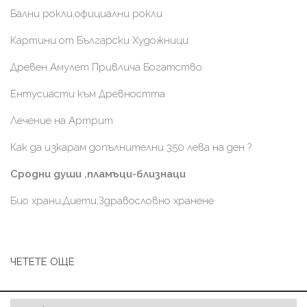
Бални рокли,официални рокли
Картини от Български Художници
Древен Амулет Привлича Богатство
Ентусиасти към Древността
Лечение на Артрит
Как да изкарам допълнителни 350 лева на ден ?
Сродни души ,пламъци-близнаци
Био храни,Диети,Здравословно хранене
ЧЕТЕТЕ ОЩЕ