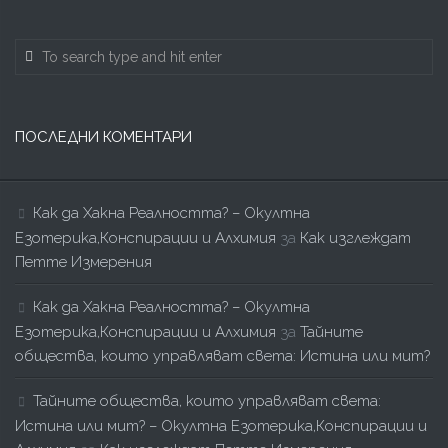
ПОСЛЕДНИ КОМЕНТАРИ
Как да Хакна Реалността? – Окултна
Езотерика,Конспирации и Алхимия
за
Как изглеждат
Петте Измерения
Как да Хакна Реалността? – Окултна
Езотерика,Конспирации и Алхимия
за
Тайните
общества, които управляват света: Истина или мит?
Тайните общества, които управляват света:
Истина или мит? – Окултна Езотерика,Конспирации и