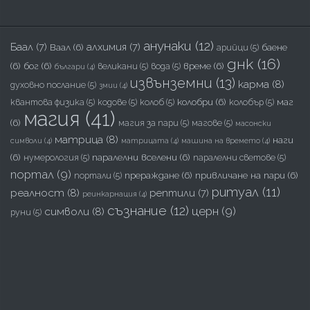
анунаки
(12)
Баал
(7)
алхимия
(7)
Ваал
(6)
баене
арийци
(5)
днк
(16)
(6)
бог
(6)
време
(6)
великани
(5)
вода
(5)
българи
(4)
извънземни
(13)
карма
(8)
духовно послание
(5)
змии
(4)
колобри
(6)
маг
квантова физика
(5)
кодове
(5)
колоб
(5)
колобър
(5)
магия
(41)
(6)
магия за пари
(5)
магове
(5)
масонски
матрица
(8)
наги
символи
(4)
матрицата
(4)
машина на времето
(4)
(6)
паралелни вселени
(6)
нумерология
(5)
паралелни светове
(5)
портал
(9)
прераждане
(6)
привличане на пари
(6)
портали
(5)
ритуал
(11)
реалност
(8)
рептили
(7)
реинкарнация
(4)
съзнание
(12)
церн
(9)
символи
(8)
руни
(5)