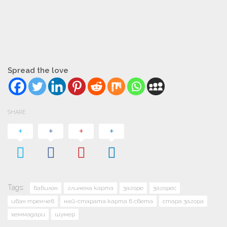
Spread the love
SHARE
Tags:
вавилон
глинена карта
загоре
загорес
иван тренчев
най-старата карта в света
стара загора
хеммадари
шумер