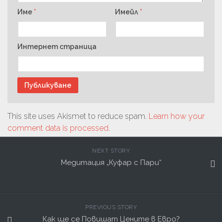
Име
*
Имейл
*
Интернет страница
This site uses Akismet to reduce spam.
Learn how your
comment data is processed
.
NEXT STORY
Медитация „Куфар с Пари“
PREVIOUS STORY
Как ще се Повишат Цените в Евро?