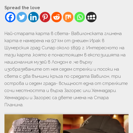
Spread the love
Най-старата карта в света- Вавилонската глинена
карта е намерена на 97 км от днешен Ирак в
Шумерския град Сипар около 1899 г. Интересното на
тази карта ,която е понастоящем в експозицията на
националния музей в Лондон е ,че върху
изобразяваните от нея седем стрелки и посоки на
света с два външни кръга по средата Вавилон, три
острова и седем града- всъщност една от стрелките
сочи местността и върха Загорес или Хеммадари.
Хеммадари и Загорес са двете имена на Стара
Планина.