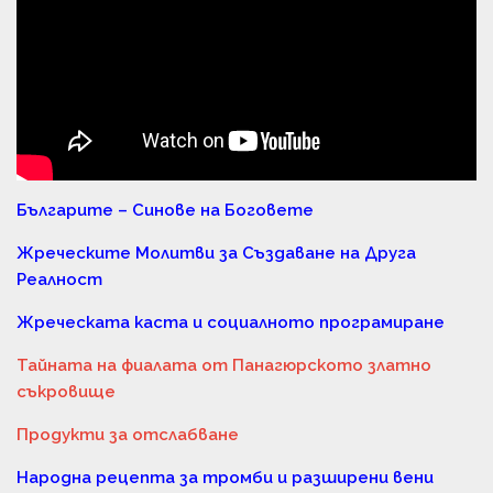
Българите – Синове на Боговете
Жреческите Молитви за Създаване на Друга
Реалност
Жреческата каста и социалното програмиране
Тайната на фиалата от Панагюрското златно
съкровище
Продукти за отслабване
Народна рецепта за тромби и разширени вени