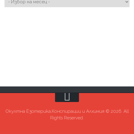
Окултна Езотерика,Конспирации и Алхимия © 2026. All
Rights Reserved.