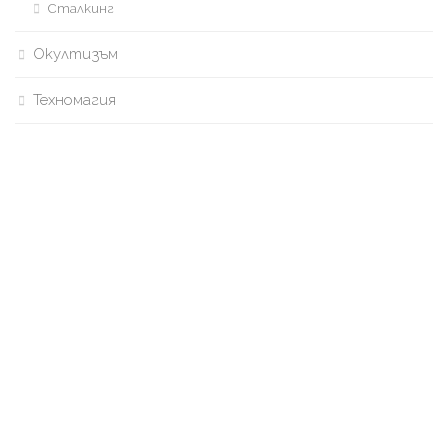
Сталкинг
Окултизъм
Техномагия