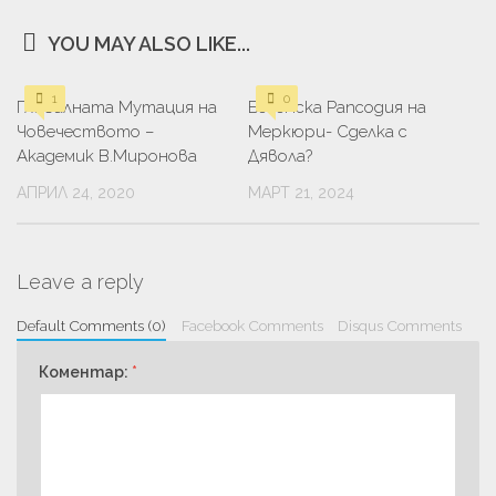
YOU MAY ALSO LIKE...
1
0
Глобалната Мутация на
Бохемска Рапсодия на
Човечеството –
Меркюри- Сделка с
Академик В.Миронова
Дявола?
АПРИЛ 24, 2020
МАРТ 21, 2024
Leave a reply
Default Comments (0)
Facebook Comments
Disqus Comments
Коментар:
*