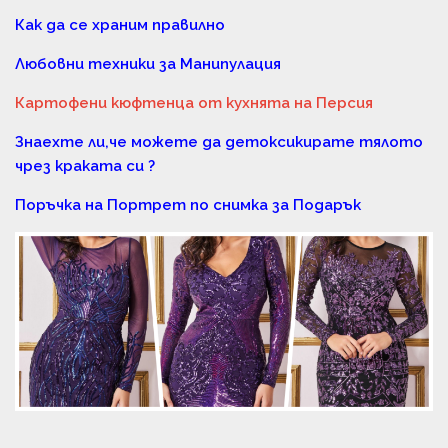
Как да се храним правилно
Любовни техники за Манипулация
Картофени кюфтенца от кухнята на Персия
Знаехте ли,че можете да детоксикирате тялото
чрез краката си ?
Поръчка на Портрет по снимка за Подарък