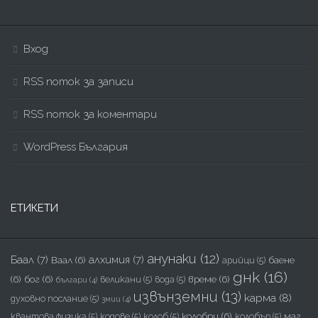
Вход
RSS поток за записи
RSS поток за коментари
WordPress България
ЕТИКЕТИ
анунаки
(12)
Баал
(7)
алхимия
(7)
Ваал
(6)
баене
арийци
(5)
днк
(16)
(6)
бог
(6)
време
(6)
великани
(5)
вода
(5)
българи
(4)
извънземни
(13)
карма
(8)
духовно послание
(5)
змии
(4)
колобри
(6)
маг
квантова физика
(5)
кодове
(5)
колоб
(5)
колобър
(5)