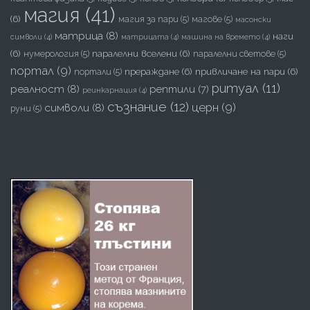
магия
(41)
(6)
магия за пари
(5)
магове
(5)
масонски
матрица
(8)
наги
символи
(4)
матрицата
(4)
машина на времето
(4)
(6)
паралелни вселени
(6)
нумерология
(5)
паралелни светове
(5)
портал
(9)
прераждане
(6)
привличане на пари
(6)
портали
(5)
ритуал
(11)
реалност
(8)
рептили
(7)
реинкарнация
(4)
съзнание
(12)
церн
(9)
символи
(8)
руни
(5)