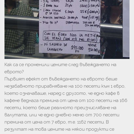
Как са се променили цените след въвеждането на
еврото?
Първият ефект от въвеждането на еврото беше
незабавното приравняване на 100 песети към 1 евро,
което означаваше, наред с другото, че едно кафе в
кафене веднага премина от цена от 100 песети на 166
песети, което беше реалното преизчисляване на
валутата, или че едно дневно меню от 700 песети
премина от цена от 7 евро, т.е. 1162 песети. В
резултат на това цените на някои продукти се