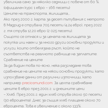
увеличиха само за няколко седмици с повече от 60 %.
(официален курс 1 евро – 166 песети)
Цените на транспорта, жилищата,…
Ако през 2000 г. карта за десет пътувания с метрото
в Мадрид е струвала 705 песети (4,24 евро), през 2022
г. тя струва 12,20 евро (2 025 песети).
Същото се отнася и за цената на жилищата за
покупка или наем и за много други основни продукти и
услуги, които отбелязаха ръст, който не
съответства на реалното равнище на заплатите.
Сравнение на цените
За да видим това по-ясно, нека разгледаме това
сравнение на цените на някои основни продукти, като
използваме данни от различни източници, като
например
preciosmundi.com.
За целта сравняваме
цените в евро през 2001 г. и днешните цени:
– Хляб. През 2001 г. един хляб струва около 50 песети
(30 евроцента). Днес за същия хляб плащаме около 70
евроцента. Това е увеличение с около 133%.