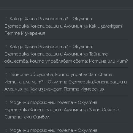
Как да Хакна Реалността? – Окултна
Езотерика,Конспирации и Алхимия
за
Как изглеждат
Петте Измерения
Как да Хакна Реалността? – Окултна
Езотерика,Конспирации и Алхимия
за
Тайните
общества, които управляват света: Истина или мит?
Тайните общества, които управляват света:
Истина или мит? – Окултна Езотерика,Конспирации и
Алхимия
за
Как изглеждат Петте Измерения
Мозъчни торсионни полета – Окултна
Езотерика,Конспирации и Алхимия
за
Защо Оскар е
Сатанински Символ
Мозъчни торсионни полета – Окултна