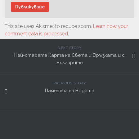
This site uses Akismet to reduce spam.
Learn how your
comment data is processed
.
NEXT STORY
Най-старата Карта на Света и Връзката и с
Българите
PREVIOUS STORY
Паметта на Водата