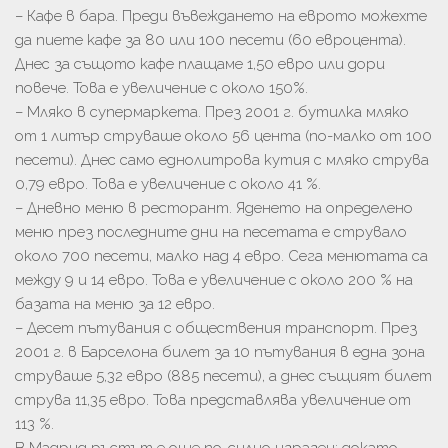
– Кафе в бара. Преди въвеждането на еврото можехте
да пиете кафе за 80 или 100 песети (60 евроцента).
Днес за същото кафе плащаме 1,50 евро или дори
повече. Това е увеличение с около 150%.
– Мляко в супермаркета. През 2001 г. бутилка мляко
от 1 литър струваше около 56 цента (по-малко от 100
песети). Днес само еднолитрова кутия с мляко струва
0,79 евро. Това е увеличение с около 41 %.
– Дневно меню в ресторант. Яденето на определено
меню през последните дни на песетата е струвало
около 700 песети, малко над 4 евро. Сега менютата са
между 9 и 14 евро. Това е увеличение с около 200 % на
базата на меню за 12 евро.
– Десет пътувания с обществения транспорт. През
2001 г. в Барселона билет за 10 пътувания в една зона
струваше 5,32 евро (885 песети), а днес същият билет
струва 11,35 евро. Това представлява увеличение от
113 %.