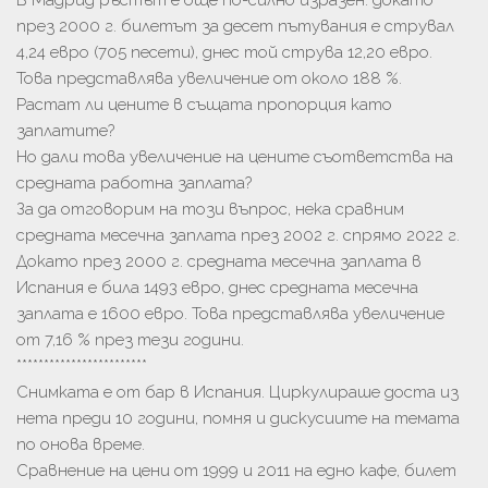
В Мадрид ръстът е още по-силно изразен: докато
през 2000 г. билетът за десет пътувания е струвал
4,24 евро (705 песети), днес той струва 12,20 евро.
Това представлява увеличение от около 188 %.
Растат ли цените в същата пропорция като
заплатите?
Но дали това увеличение на цените съответства на
средната работна заплата?
За да отговорим на този въпрос, нека сравним
средната месечна заплата през 2002 г. спрямо 2022 г.
Докато през 2000 г. средната месечна заплата в
Испания е била 1493 евро, днес средната месечна
заплата е 1600 евро. Това представлява увеличение
от 7,16 % през тези години.
************************
Снимката е от бар в Испания. Циркулираше доста из
нета преди 10 години, помня и дискусиите на темата
по онова време.
Сравнение на цени от 1999 и 2011 на едно кафе, билет