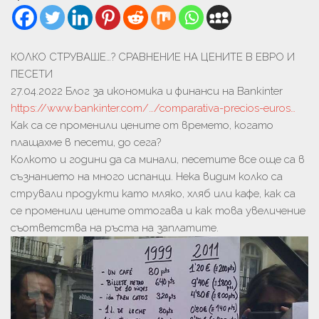
КОЛКО СТРУВАШЕ…? СРАВНЕНИЕ НА ЦЕНИТЕ В ЕВРО И
ПЕСЕТИ
27.04.2022 Блог за икономика и финанси на Bankinter
https://www.bankinter.com/…/comparativa-precios-euros…
Как са се променили цените от времето, когато
плащахме в песети, до сега?
Колкото и години да са минали, песетите все още са в
съзнанието на много испанци. Нека видим колко са
стрували продукти като мляко, хляб или кафе, как са
се променили цените оттогава и как това увеличение
съответства на ръста на заплатите.