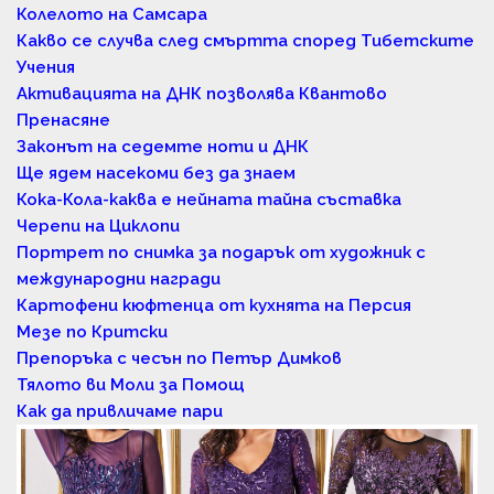
Колелото на Самсара
Какво се случва след смъртта според Тибетските
Учения
Активацията на ДНК позволява Квантово
Пренасяне
Законът на седемте ноти и ДНК
Ще ядем насекоми без да знаем
Кока-Кола-каква е нейната тайна съставка
Черепи на Циклопи
Портрет по снимка за подарък от художник с
международни награди
Картофени кюфтенца от кухнята на Персия
Мезе по Критски
Препоръка с чесън по Петър Димков
Тялото ви Моли за Помощ
Как да привличаме пари