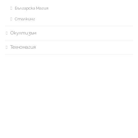
Българска Магия
Сталкинг
Окултизъм
Техномагия