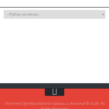
Окултна Езотерика,Конспирации и Алхимия © 2026. All
Rights Reserved.