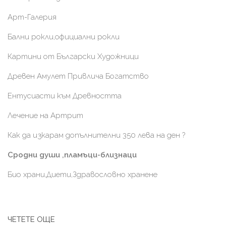
Арт-Галерия
Бални рокли,официални рокли
Картини от Български Художници
Древен Амулет Привлича Богатство
Ентусиасти към Древността
Лечение на Артрит
Как да изкарам допълнителни 350 лева на ден ?
Сродни души ,пламъци-близнаци
Био храни,Диети,Здравословно хранене
ЧЕТЕТЕ ОЩЕ