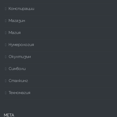
Конспирации
Магазин
Магия
Нумерология
Окултизъм
Символи
Сталкинг
Техномагия
МЕТА