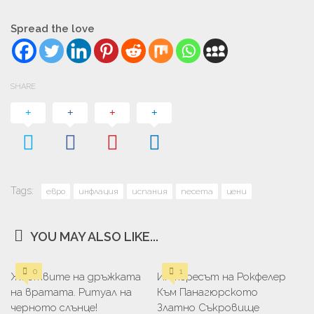
Spread the love
SHARE
Tags:
евро
инфлация
испания
песета
цени
YOU MAY ALSO LIKE...
0
1
Жертвите на дръжката
Интересът на Рокфелер
на вратата. Ритуал на
Към Панагюрското
черното слънце!
Златно Съкровище