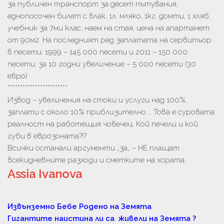
за публичен транспорт за десет пътувания,
еднопосочен билет с влак, 1л. мляко, 1кг. домти, 1 хляб,
учебник за 7ми клас, наем на стая, цена на апартамет
от 90м2. На последният ред заплатата на сервитьор
в песети: 1999 – 145 000 песети и 2011 – 150 000
песети, за 10 годни увеличение – 5 000 песети (30
евро)
************************
Извод – увеличения на стоки и услуги над 100%,
заплати с около 10% приблизително … Това е суровата
реалност на работещия човечец. Кой печели и кой
губи в еврозоната?!?
Всички останали аргументи „за„ – НЕ плащат
всекидневните разходи и сметките на хората.
Assia Ivanova
Извънземно Бебе Родено на Земята
Гигантите наистина ли са живели на Земята ?