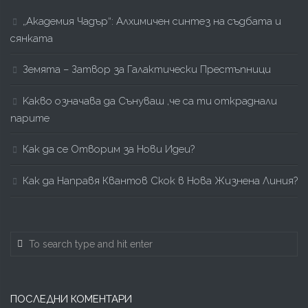
„Академия Чадър“: Алхимичен синтез на съдбата и
сянката
Земята – Затвор за Галактически Престъпници
Kакво означава да Сънуваш ,че са ти откраднали
парите
Как да се Отворим за Нови Идеи?
Как да Направя Квантов Скок в Нова Жизнена Линия?
ПОСЛЕДНИ КОМЕНТАРИ