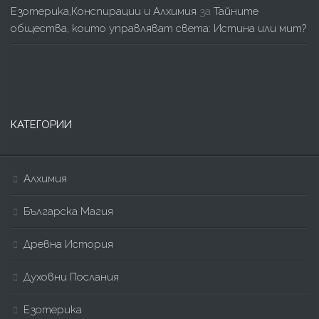
Езотерика,Конспирации и Алхимия
за
Тайните
общества, които управляват света: Истина или мит?
КАТЕГОРИИ
Алхимия
Българска Магия
Древна История
Духовни Послания
Езотерика