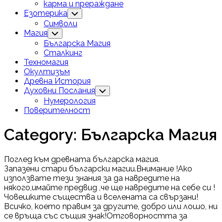
карма и прераждане
Езотерика
Toggle
Child
Символи
Menu
Current
Магия
Toggle
Child
Page
Current
Българска Магия
Menu
Parent
Page:
Сталкинг
Техномагия
Окултизъм
Древна История
Духовни Послания
Toggle
Child
Нумерология
Menu
Поверителност
Category:
Българска Магия
Поглед към древната българска магия.
Запазени стари български магии.Внимание !Ако
използвате тези знания за да навредите на
някого,имайте предвид ,че ще навредите на себе си !
Човешките същества и вселената са свързани!
Всичко, което правим за другите, добро или лошо, ни
се връща със същия знак!Отговорността за