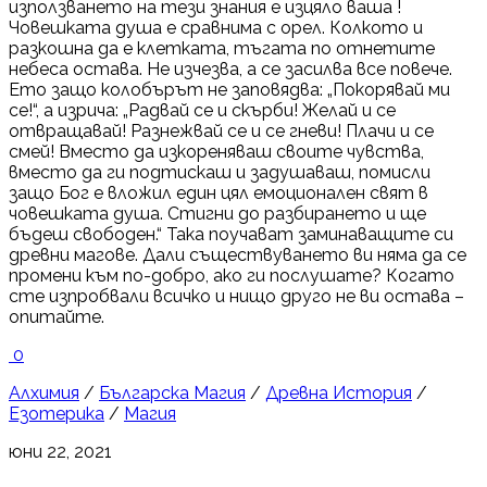
използването на тези знания е изцяло ваша !
Човешката душа е сравнима с орел. Колкото и
разкошна да е клетката, тъгата по отнетите
небеса остава. Не изчезва, а се засилва все повече.
Ето защо колобърът не заповядва: „Покорявай ми
се!“, а изрича: „Радвай се и скърби! Желай и се
отвращавай! Разнежвай се и се гневи! Плачи и се
смей! Вместо да изкореняваш своите чувства,
вместо да ги подтискаш и задушаваш, помисли
защо Бог е вложил един цял емоционален свят в
човешката душа. Стигни до разбирането и ще
бъдеш свободен.“ Така поучават заминаващите си
древни магове. Дали съществуването ви няма да се
промени към по-добро, ако ги послушате? Когато
сте изпробвали всичко и нищо друго не ви остава –
опитайте.
0
Алхимия
/
Българска Магия
/
Древна История
/
Езотерика
/
Магия
юни 22, 2021