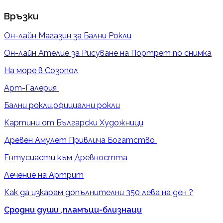
Връзки
Он-лайн Магазин за Бални Рокли
Он-лайн Ателие за Рисуване на Портрет по снимка
На море в Созопол
Арт-Галерия
Бални рокли,официални рокли
Картини от Български Художници
Древен Амулет Привлича Богатство
Ентусиасти към Древността
Лечение на Артрит
Как да изкарам допълнителни 350 лева на ден ?
Сродни души ,пламъци-близнаци