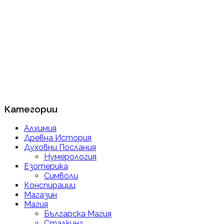
Категории
Алхимия
Древна История
Духовни Послания
Нумерология
Езотерика
Символи
Конспирации
Магазин
Магия
Българска Магия
Сталкинг