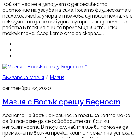
Кой от нас не е запознат с депресивното
състояние на загуба на сила, когато физическата и
психологическа умора е толкова изтощителна, че е
невъзможно да се събудиш сутрин и ходенето на
работа в такива дни се превръща в истински
тежък труд. След като сте се скарали...
0
Българска Магия
/
Магия
септември 22, 2020
Магия с Восък срещу Бедност
Леенето на восък е магическа техника,която може
да ви помогне да се освободите от всички
неприятности.В този случай тя ще ви помогне да
премахнете всички пречки, които пречат на успеха и