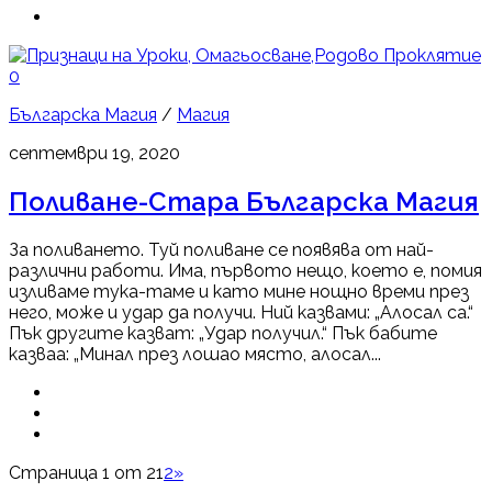
0
Българска Магия
/
Магия
септември 19, 2020
Поливане-Стара Българска Магия
За поливането. Туй поливане се появява от най-
различни работи. Има, първото нещо, което е, помия
изливаме тука-таме и като мине нощно времи през
него, може и удар да получи. Ний казвами: „Алосал са.“
Пък другите казват: „Удар получил.“ Пък бабите
казваа: „Минал през лошао място, алосал...
Страница 1 от 2
1
2
»