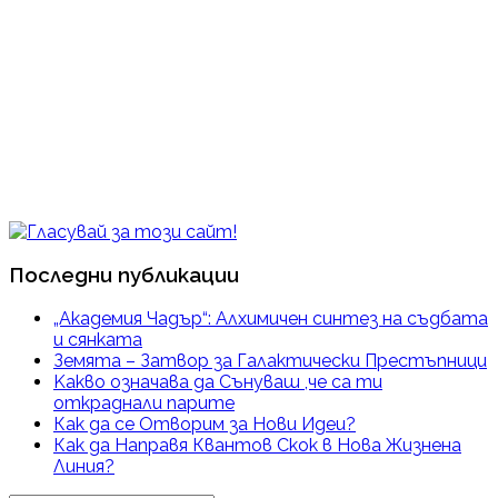
Последни публикации
„Академия Чадър“: Алхимичен синтез на съдбата
и сянката
Земята – Затвор за Галактически Престъпници
Kакво означава да Сънуваш ,че са ти
откраднали парите
Как да се Отворим за Нови Идеи?
Как да Направя Квантов Скок в Нова Жизнена
Линия?