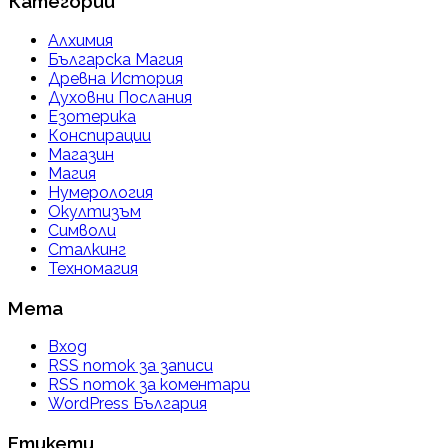
Категории
Алхимия
Българска Магия
Древна История
Духовни Послания
Езотерика
Конспирации
Магазин
Магия
Нумерология
Окултизъм
Символи
Сталкинг
Техномагия
Мета
Вход
RSS поток за записи
RSS поток за коментари
WordPress България
Етикети