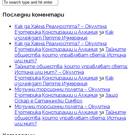
Последни коментари
Как да Хакна Реалността? – Окултна
Езотерика,Конспирации и Алхимия
за
Как
изглеждат Петте Измерения
Как да Хакна Реалността? – Окултна
Езотерика,Конспирации и Алхимия
за
Тайните
общества, които управляват света: Истина
или мит?
Тайните общества, които управляват света:
Истина или мит? – Окултна
Езотерика,Конспирации и Алхимия
за
Как
изглеждат Петте Измерения
Мозъчни торсионни полета – Окултна
Езотерика,Конспирации и Алхимия
за
Защо
Оскар е Сатанински Символ
Мозъчни торсионни полета – Окултна
Езотерика,Конспирации и Алхимия
за
Тайните
общества, които управляват света: Истина
или мит?