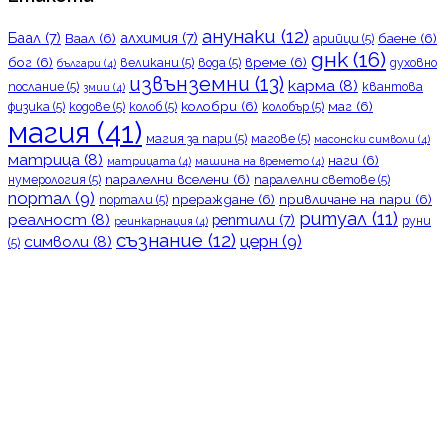
анунаки
(12)
Баал
(7)
алхимия
(7)
Ваал
(6)
баене
(6)
арийци
(5)
днк
(16)
бог
(6)
време
(6)
великани
(5)
вода
(5)
духовно
българи
(4)
извънземни
(13)
карма
(8)
послание
(5)
квантова
змии
(4)
колобри
(6)
маг
(6)
физика
(5)
кодове
(5)
колоб
(5)
колобър
(5)
магия
(41)
магия за пари
(5)
магове
(5)
масонски символи
(4)
матрица
(8)
наги
(6)
матрицата
(4)
машина на времето
(4)
паралелни вселени
(6)
нумерология
(5)
паралелни светове
(5)
портал
(9)
прераждане
(6)
привличане на пари
(6)
портали
(5)
ритуал
(11)
реалност
(8)
рептили
(7)
руни
реинкарнация
(4)
съзнание
(12)
церн
(9)
символи
(8)
(5)