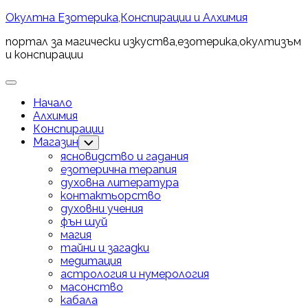
Skip
Окултна Езотерика,Конспирации и Алхимия
to
портал за магически изкуства,езотерика,окултизъм
content
и конспирации
Expand
Menu
Начало
Алхимия
Конспирации
Магазин
Toggle
Child
ясновидство и гадания
Menu
езотерична терапия
духовна литература
контактьорство
духовни учения
фън шуй
магия
тайни и загадки
медитация
астрология и нумерология
масонство
кабала