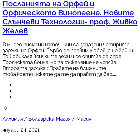
Посланията на Орфей и
Орфическото Винопеене. Новите
Слънчеви Технологии- проф. Живко
Желев
В много писмени източници са запазени четирите
заръки на Орфей. Първо да правим любов ,а не войни.
Той обикаля всичките земи и се опитва да спре
Троянската война ,но за съжаление не успява.
Втората заръка :“Правете на ближните
това,което искате да те да правят за вас....
0
Алхимия
/
Българска Магия
/
Магия
януари 24, 2021