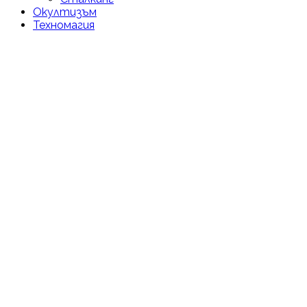
Окултизъм
Техномагия