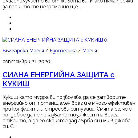
благополучието ви от живота ви. И ако няма пречки
за пари, то те непременно ще...
0
Българска Магия
/
Езотерика
/
Магия
септември 21, 2020
СИЛНА ЕНЕРГИЙНА ЗАЩИТА с
КУКИШ
Кукиш като мудра ви позволява да се затворите
енергийно от потенциален враг и е много ефективен
при конфликти и стресови ситуации. Смята се, че е
по-добре да не показвате този жест на врага
открито, а да го скриете зад гърба си или в джоба
си. С...