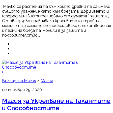
Малко са растенията към които древните са имали
същото уважение като към брезата. Дори името и
(според лингвистите) идвало от думата “ защита „.
С това дърво сравнявали красивите и стройни
момичета,а самите те посвещавали стихотворения
и песни на брезата, молили я за защита и
покровителство....
0
Българска Магия
/
Магия
септември 29, 2020
Магия за Укрепване на Талантите
и Способностите