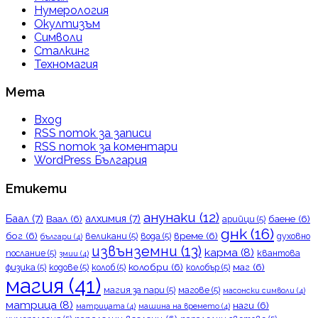
Нумерология
Окултизъм
Символи
Сталкинг
Техномагия
Мета
Вход
RSS поток за записи
RSS поток за коментари
WordPress България
Етикети
анунаки
(12)
Баал
(7)
алхимия
(7)
Ваал
(6)
баене
(6)
арийци
(5)
днк
(16)
бог
(6)
време
(6)
великани
(5)
вода
(5)
духовно
българи
(4)
извънземни
(13)
карма
(8)
послание
(5)
квантова
змии
(4)
колобри
(6)
маг
(6)
физика
(5)
кодове
(5)
колоб
(5)
колобър
(5)
магия
(41)
магия за пари
(5)
магове
(5)
масонски символи
(4)
матрица
(8)
наги
(6)
матрицата
(4)
машина на времето
(4)