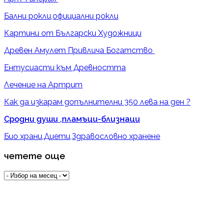
Бални рокли,официални рокли
Картини от Български Художници
Древен Амулет Привлича Богатство
Ентусиасти към Древността
Лечение на Артрит
Как да изкарам допълнителни 350 лева на ден ?
Сродни души ,пламъци-близнаци
Био храни,Диети,Здравословно хранене
четете още
четете
още