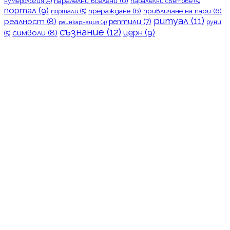
паралелни вселени
(6)
нумерология
(5)
паралелни светове
(5)
портал
(9)
прераждане
(6)
привличане на пари
(6)
портали
(5)
ритуал
(11)
реалност
(8)
рептили
(7)
руни
реинкарнация
(4)
съзнание
(12)
церн
(9)
символи
(8)
(5)