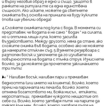
и върху неговия образ е едно и също, защото в
рамките на ритуала те са една единствена
същност. Ако искате, можете да светнете
снимката въз основа на принципа на вуду куклите
(това ще увеличи обреда)
4.Сложете снимката под купа с вода. В момента си
представям, че водата е не само “ водач “ на силата,
но и оптична леща-лупа, която засилва
въздействието. Между другото, няма да стане, ако
сложите снимка във водата, особено ако не можете
да намерите стъклен съд. 5.Вземете резервоара с
разтопен восък и започнете да го изливате на
повърхността на водата с тънка струя. Изчислете
всичко, за да можете да прочетете заклинанието
три пъти:
🌬 “ Наливам восък, наливам пари и премахвам
бедността (или името на клиента), всичко, което
пречи на паричната ми печалба, всичко ,което
отнема богатството ми, всяка мисъл, етикети,
недостатъци, премахвам чуждото нещастие от
себе си. Всичко, което затваря пътя на парите да
текат към мен , всичко ,което затваря пътя на