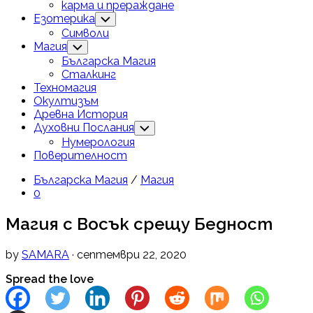
карма и прераждане
Езотерика
Toggle
Child
Символи
Menu
Current
Магия
Toggle
Child
Page
Current
Българска Магия
Menu
Parent
Page
Сталкинг
Parent
Техномагия
Окултизъм
Древна История
Духовни Послания
Toggle
Child
Нумерология
Menu
Поверителност
Българска Магия
/
Магия
0
Магия с Восък срещу Бедност
by
SAMARA
· септември 22, 2020
Spread the love