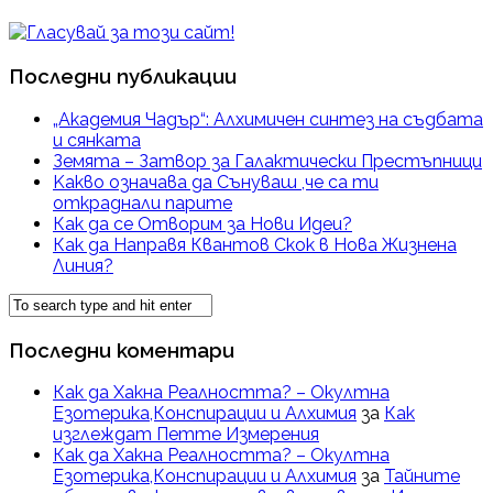
Последни публикации
„Академия Чадър“: Алхимичен синтез на съдбата
и сянката
Земята – Затвор за Галактически Престъпници
Kакво означава да Сънуваш ,че са ти
откраднали парите
Как да се Отворим за Нови Идеи?
Как да Направя Квантов Скок в Нова Жизнена
Линия?
Последни коментари
Как да Хакна Реалността? – Окултна
Езотерика,Конспирации и Алхимия
за
Как
изглеждат Петте Измерения
Как да Хакна Реалността? – Окултна
Езотерика,Конспирации и Алхимия
за
Тайните