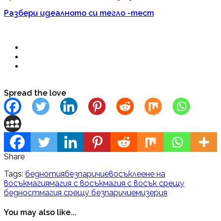
Разбери идеалното си тегло -тест
Spread the love
Share
Tags:
беднотия
безпаричие
восък
леене на
восък
магия
магия с восък
магия с восък срещу
бедност
магия срещу безпаричие
мизерия
You may also like...