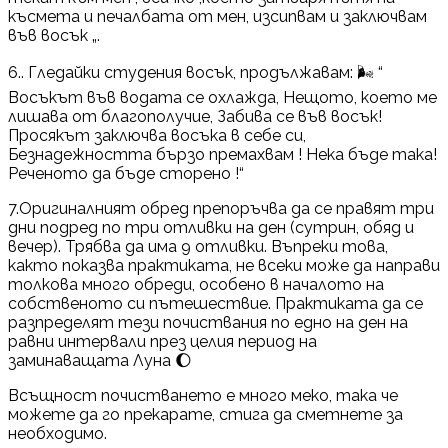
късмета и печалбата от мен, изсипвам и заключвам
във восък „.
6.. Гледайки студения восък, продължавам: 🌬 “
Восъкът във водата се охлажда, Нещото, което ме
лишава от благополучие, Забива се във восък!
Просякът заключва восъка в себе си,
Безнадежността бързо премахвам ! Нека бъде така!
Реченото да бъде сторено !“
7.Оригиналният обред препоръчва да се правят три
дни подред по три отливки на ден (сутрин, обяд и
вечер). Трябва да има 9 отливки. Въпреки това,
както показва практиката, не всеки може да направи
толкова много обреди, особено в началото на
собственото си пътешествие. Практиката да се
разпределят тези почиствания по едно на ден на
равни интервали през целия период на
заминаващата Луна 🌔
Всъщност почистването е много меко, така че
можете да го прекарате, стига да сметнете за
необходимо.