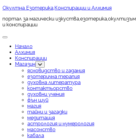
Skip
Окултна Езотерика,Конспирации и Алхимия
to
портал за магически изкуства,езотерика,окултизъм
content
и конспирации
Expand
Menu
Начало
Алхимия
Конспирации
Магазин
Toggle
Child
ясновидство и гадания
Menu
езотерична терапия
духовна литература
контактьорство
духовни учения
фън шуй
магия
тайни и загадки
медитация
астрология и нумерология
масонство
кабала