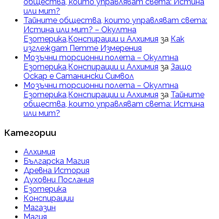
общества, които управляват света: Истина
или мит?
Тайните общества, които управляват света:
Истина или мит? – Окултна
Езотерика,Конспирации и Алхимия
за
Как
изглеждат Петте Измерения
Мозъчни торсионни полета – Окултна
Езотерика,Конспирации и Алхимия
за
Защо
Оскар е Сатанински Символ
Мозъчни торсионни полета – Окултна
Езотерика,Конспирации и Алхимия
за
Тайните
общества, които управляват света: Истина
или мит?
Категории
Алхимия
Българска Магия
Древна История
Духовни Послания
Езотерика
Конспирации
Магазин
Магия