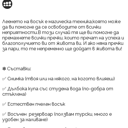
Леенето на восък е магическа техника,която може
да ви помогне да се освободите от всички
неприятности.В този случай тя ще ви помогне да
премахнете всички пречки, които пречат на успеха и
благополучието ви от живота ви. И ако няма пречки
за пари, то те непременно ще дойдат в живота ви!
❇ Съставки:
✅ Снимка (твоя или на някого, на когото влияеш)
✅ Дълбока купа със студена вода (по-добра от
стъклена)
✅ Естествен пчелен восък
✅ Восъчен резервоар (ползвам турски, много е
удобен за наливане)