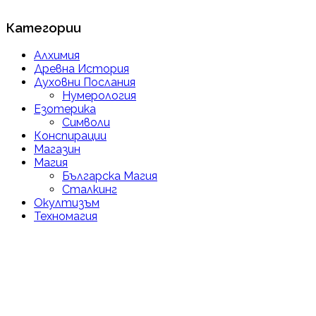
Категории
Алхимия
Древна История
Духовни Послания
Нумерология
Езотерика
Символи
Конспирации
Магазин
Магия
Българска Магия
Сталкинг
Окултизъм
Техномагия