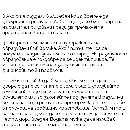
8.Ако сте създали вълшебен кръг, време е да
завършите ритуала. Добре ще е, ако благодарите
на силите, призовани преди да премахнете
пространството на силата.
9. Обърнете внимание на изображенията,
образувани във восъка. Ако “ питките “ са се
получили гладки, значи всичко е наред. Но различното
образование е по-добре да се идентифицира. Те
могат да кажат много за източниците на
финансовите ви проблеми.
Восъкът трябва да бъде изхвърлен от дома. По-
добре е да не го пипате с голи ръце (използвайте
ръкавици). В идеалния случай, хвърлете го на
бунището или го закопайте под земята В различни
версии на този ритуал се препоръчва да се погребе
в полунощ на гробищно кръстовище. Оставям този
вариант за разглеждане, но го считам за ненужен и
често, дори вреден. Водата може да се налива в
тоалетната и да се мие три пъти.