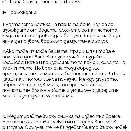
✅ Парна баня за топене на восък
▶️ Провеждане:
1 Разтопете восъка на парната баня. Без да го
изваждате от водата, сложете го на мястото,
където ще се провежда обредът (топлата вода
няма да позволи восъкът да изстине бързо).
2.Ако това изисква вашата традиция (и това е
полезно изискване в този случай), създайте
вълшебен кръг и призовавайте за помощ силата на
елементите. По време на този обред ще ′′
предизвикате ′′ силите на бедността. Затова всяка
защита и помощ ще са полезни. Между другото,
обредът ще се увеличи, ако предварително
почистите, благословите и умишлено заредите
всички използвани материали.
3. Медитирайте върху снимката известно време.
Усетете как става “ човешки представител “ в
ритуала. Осъзнайте, че въздействието върху човек