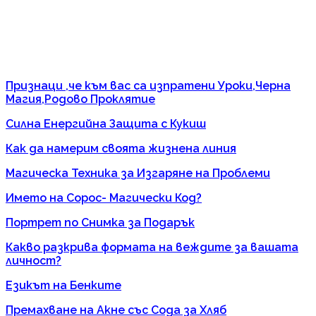
Признаци ,че към вас са изпратени Уроки,Черна
Магия,Родово Проклятие
Силна Енергийна Защита с Кукиш
Как да намерим своята жизнена линия
Магическа Техника за Изгаряне на Проблеми
Името на Сорос- Магически Код?
Портрет по Снимка за Подарък
Какво разкрива формата на веждите за вашата
личност?
Езикът на Бенките
Премахване на Акне със Сода за Хляб