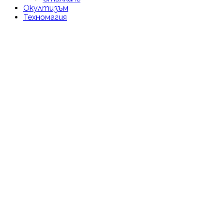
Окултизъм
Техномагия