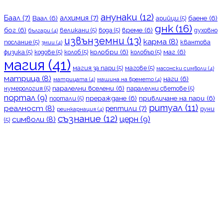
анунаки
(12)
Баал
(7)
алхимия
(7)
Ваал
(6)
баене
(6)
арийци
(5)
днк
(16)
бог
(6)
време
(6)
великани
(5)
вода
(5)
духовно
българи
(4)
извънземни
(13)
карма
(8)
послание
(5)
квантова
змии
(4)
колобри
(6)
маг
(6)
физика
(5)
кодове
(5)
колоб
(5)
колобър
(5)
магия
(41)
магия за пари
(5)
магове
(5)
масонски символи
(4)
матрица
(8)
наги
(6)
матрицата
(4)
машина на времето
(4)
паралелни вселени
(6)
нумерология
(5)
паралелни светове
(5)
портал
(9)
прераждане
(6)
привличане на пари
(6)
портали
(5)
ритуал
(11)
реалност
(8)
рептили
(7)
руни
реинкарнация
(4)
съзнание
(12)
церн
(9)
символи
(8)
(5)