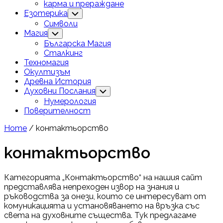
карма и прераждане
Езотерика
Toggle
Child
Символи
Menu
Магия
Toggle
Child
Българска Магия
Menu
Сталкинг
Техномагия
Окултизъм
Древна История
Духовни Послания
Toggle
Child
Нумерология
Menu
Поверителност
Home
/ контактьорство
контактьорство
Категорията „Контактьорство“ на нашия сайт
представлява непреходен извор на знания и
ръководства за онези, които се интересуват от
комуникацията и установяването на връзка със
света на духовните същества. Тук предлагаме