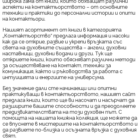
широка гама от книги, които обхващат различни
аспекти на контактьорството – от основните
техники и практики до персонални истории и опити
на контактьори.
Нашият асортимент от книги в категорията
„Контактьорство“ предлага информация и насоки
как да се открие, развие и укрепи връзката със
света на духовните същества – ангели, духовни
наставници, духовни водачи и други. Тук ще
откриете книги, които обясняват различни методи
за осъществяване на контакт, техники за
комуникация, както и ръководства за работа с
интуицията и енергиите на универсума.
Без значение дали сте начинаещи или опитни
практикуващи в контактьорството, нашият сайт
предлага книги, които ще ви насочат и насърчат да
разширите вашите способности и да преодолеете
предизвикателствата на този духовен път. С
помощта на нашата книжна колекция, ще можете да
се впуснете в мистериите на контактьорството и
да развиете по-близка и осъзната връзка с духовния
свят.