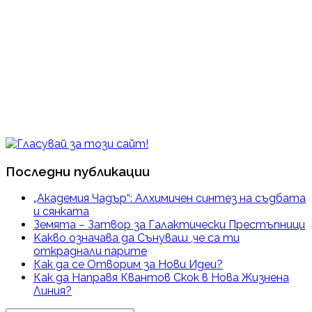
Последни публикации
„Академия Чадър“: Алхимичен синтез на съдбата
и сянката
Земята – Затвор за Галактически Престъпници
Kакво означава да Сънуваш ,че са ти
откраднали парите
Как да се Отворим за Нови Идеи?
Как да Направя Квантов Скок в Нова Жизнена
Линия?