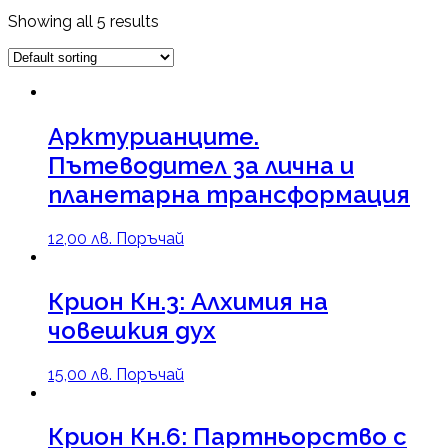
Showing all 5 results
Арктурианците.
Пътеводител за лична и
планетарна трансформация
12,00
лв.
Поръчай
Крион Кн.3: Алхимия на
човешкия дух
15,00
лв.
Поръчай
Крион Кн.6: Партньорство с