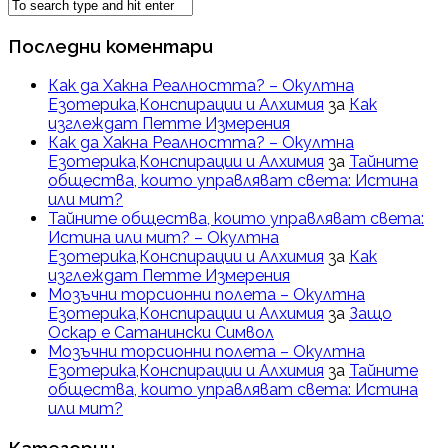
Последни коментари
Как да Хакна Реалността? – Окултна
Езотерика,Конспирации и Алхимия
за
Как
изглеждат Петте Измерения
Как да Хакна Реалността? – Окултна
Езотерика,Конспирации и Алхимия
за
Тайните
общества, които управляват света: Истина
или мит?
Тайните общества, които управляват света:
Истина или мит? – Окултна
Езотерика,Конспирации и Алхимия
за
Как
изглеждат Петте Измерения
Мозъчни торсионни полета – Окултна
Езотерика,Конспирации и Алхимия
за
Защо
Оскар е Сатанински Символ
Мозъчни торсионни полета – Окултна
Езотерика,Конспирации и Алхимия
за
Тайните
общества, които управляват света: Истина
или мит?
Категории