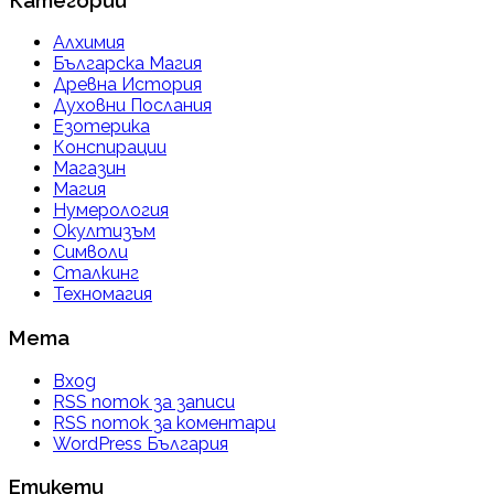
Алхимия
Българска Магия
Древна История
Духовни Послания
Езотерика
Конспирации
Магазин
Магия
Нумерология
Окултизъм
Символи
Сталкинг
Техномагия
Мета
Вход
RSS поток за записи
RSS поток за коментари
WordPress България
Етикети