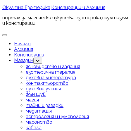
Skip
Окултна Езотерика,Конспирации и Алхимия
to
портал за магически изкуства,езотерика,окултизъм
content
и конспирации
Expand
Menu
Начало
Алхимия
Конспирации
Current
Магазин
Toggle
Child
Page
ясновидство и гадания
Menu
Parent
езотерична терапия
духовна литература
Current
контактьорство
Page:
духовни учения
фън шуй
магия
тайни и загадки
медитация
астрология и нумерология
масонство
кабала