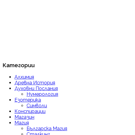
Категории
Алхимия
Древна История
Духовни Послания
Нумерология
Езотерика
Символи
Конспирации
Магазин
Магия
Българска Магия
Сталкинг