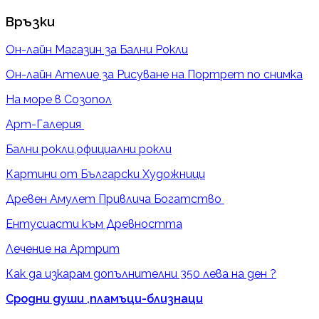
Връзки
Он-лайн Магазин за Бални Рокли
Он-лайн Ателие за Рисуване на Портрет по снимка
На море в Созопол
Арт-Галерия
Бални рокли,официални рокли
Картини от Български Художници
Древен Амулет Привлича Богатство
Ентусиасти към Древността
Лечение на Артрит
Как да изкарам допълнителни 350 лева на ден ?
Сродни души ,пламъци-близнаци