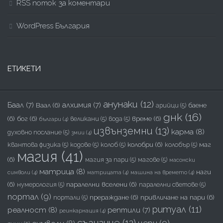
RSS поток за коментари
WordPress България
ЕТИКЕТИ
анунаки
(12)
Баал
(7)
алхимия
(7)
Ваал
(6)
баене
арийци
(5)
днк
(16)
(6)
бог
(6)
време
(6)
великани
(5)
вода
(5)
българи
(4)
извънземни
(13)
карма
(8)
духовно послание
(5)
змии
(4)
колобри
(6)
маг
квантова физика
(5)
кодове
(5)
колоб
(5)
колобър
(5)
магия
(41)
(6)
магия за пари
(5)
магове
(5)
масонски
матрица
(8)
наги
символи
(4)
матрицата
(4)
машина на времето
(4)
(6)
паралелни вселени
(6)
нумерология
(5)
паралелни светове
(5)
портал
(9)
прераждане
(6)
привличане на пари
(6)
портали
(5)
ритуал
(11)
реалност
(8)
рептили
(7)
реинкарнация
(4)
съзнание
(12)
церн
(9)