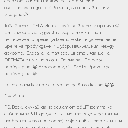
абсолютно всеки трябва да направи своя
окончателен избор. И всеки ще го направи – няма
мърдане 🙂
Това време е СЕГА. Иначе – хубаво време, спор няма 😉
От философска и духовна гледна точка – най-
интересното време, за което можете да мечтаете.
Време на пробуждане! И избор. Най-великия! Между
другото… Слогана на таз годишното издание на
ФЕРМАТА е именно този: „Фермата – Време за
пробуждане“ 😉 Алоооооооу, ФЕРМАТА! Време е за
пробуждане! 😁
Не се сещам как по-ясно могат да ви го кажат 😁🥰
Гълъбина
P.S. Всеки случай, да не решат от обШТността, че
събитията в Нидер,ландия, нмоите разсъждения (или
изображението под поста) са фалшиви – ето линк към
официалната публикация на официален източник,