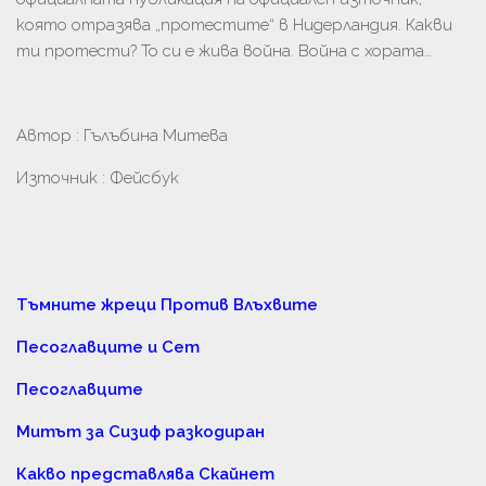
която отразява „протестите“ в Нидерландия. Какви
ти протести? То си е жива война. Война с хората…
Aвтор : Гълъбина Митева
Източник : Фейсбук
Тъмните жреци Против Влъхвите
Песоглавците и Сет
Песоглавците
Митът за Сизиф разкодиран
Какво представлява Скайнет