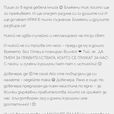
Пише го в една дебела книга 😉 Блажени тия, които ще
го преживеят. И ще опазят разума си (и душите си) И
ще дочакат КРАЯ в пълно съзнание. Блажени и другите,
разбира се!
Никой не идва случайно и непланирано на този свят.
И никой не си тръгва от него – преди да му е дошло
времето. Бог Отец е планирал всичко! ❤ Тъй, че… ДА
ПИЕМ ЗА ПРАВИТЕЛСТВАТА, КОИТО СЕ ГРИЖАТ ЗА НАС!
С палки, и гумени куршуми (чат-пат с истински) 🙁
Довечера, де 🙂 Не сега! Ако сте побързали да си
налеете – недейте така 😃 Довечера. Рано е още. Но,
довечера предлагам да пием наистина по едно – за
всички държавни правителства, които се грижат за
нас. (сълзотворен газ и димни куршуми има
достатъчно) ! 🙁