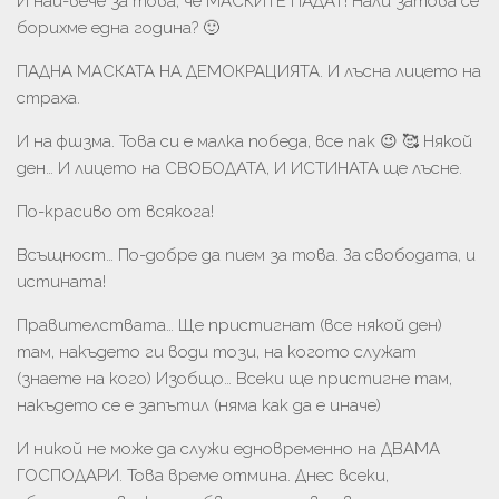
И най-вече за това, че МАСКИТЕ ПАДАТ! Нали затова се
борихме една година? 🙂
ПАДНА МАСКАТА НА ДЕМОКРАЦИЯТА. И лъсна лицето на
страха.
И на фшзма. Това си е малка победа, все пак 😉 🥰 Някой
ден… И лицето на СВОБОДАТА, И ИСТИНАТА ще лъсне.
По-красиво от всякога!
Всъщност… По-добре да пием за това. За свободата, и
истината!
Правителствата… Ще пристигнат (все някой ден)
там, накъдето ги води този, на когото служат
(знаете на кого) Изобщо… Всеки ще пристигне там,
накъдето се е запътил (няма как да е иначе)
И никой не може да служи едновременно на ДВАМА
ГОСПОДАРИ. Това време отмина. Днес всеки,