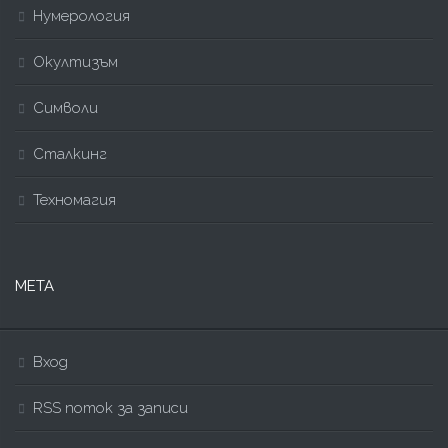
Нумерология
Окултизъм
Символи
Сталкинг
Техномагия
МЕТА
Вход
RSS поток за записи