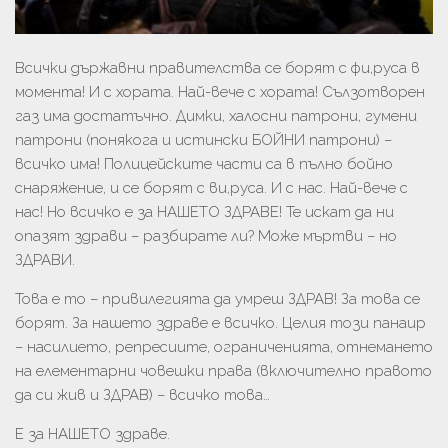
Всички държавни правителства се борят с фи,руса в
момента! И с хората. Най-вече с хората! Сълзотворен
газ има достатъчно. Димки, халосни патрони, гумени
патрони (понякога и истински БОЙНИ патрони) –
всичко има! Полицейските части са в пълно бойно
снаряжение, и се борят с ви,руса. И с нас. Най-вече с
нас! Но всичко е за НАШЕТО ЗДРАВЕ! Те искат да ни
опазят здрави – разбирате ли? Може мъртви – но
ЗДРАВИ.
Това е то – привилегията да умреш ЗДРАВ! За това се
борят. За нашето здраве е всичко. Целия този панаир
– насилието, репресиите, ограниченията, отнемането
на елементарни човешки права (включително правото
да си жив и ЗДРАВ) – всичко това…
Е за НАШЕТО здраве.