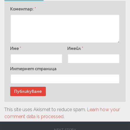
Коментар:
*
Име
*
Имейл
*
Интернет страница
This site uses Akismet to reduce spam.
Learn how your
comment data is processed
.
NEXT STORY