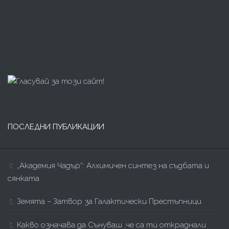
ПОСЛЕДНИ ПУБЛИКАЦИИ
„Академия Чадър“: Алхимичен синтез на съдбата и
сянката
Земята – Затвор за Галактически Престъпници
Kакво означава да Сънуваш ,че са ти откраднали