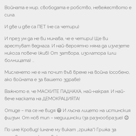
Войната е мир, свободата е робство, невежеството е
сила.
И две и две са ПЕТ (не са четири)
И през ум да не ви минава, че е четири! Ще ви
арестуват веднага. И най-вероятно няма да излезете
никога повече (жив) От затвора, изолатора (или
болницата) …
Мисленето не е на почит във време на война (особено,
ако войната е за вашето здраве)
Важното е, че МАСКИТЕ ПАДНАХА, най-накрая. И най-
вече маската на ДЕМОКРАЦИЯТА!
Отиде – та се не видя 😃 И лъсна лицето на истинския
фшзъм. От нов тип – медицински (за разнообразие) 😉
По име Кровид! (иначе му викат „грижа“) Грижа за