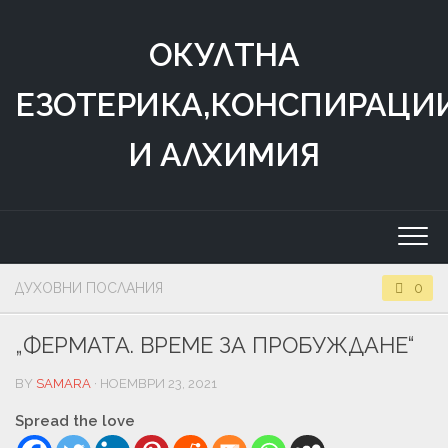
Skip
to
ОКУЛТНА
content
ЕЗОТЕРИКА,КОНСПИРАЦИ
И АЛХИМИЯ
ДУХОВНИ ПОСЛАНИЯ
0
„ФЕРМАТА. ВРЕМЕ ЗА ПРОБУЖДАНЕ“
BY
SAMARA
· НОЕМВРИ 23, 2021
Spread the love