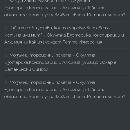
Как да Хакна Реалността? – Окултна
Езотерика,Конспирации и Алхимия
за
Тайните
общества, които управляват света: Истина или мит?
Тайните общества, които управляват света:
Истина или мит? – Окултна Езотерика,Конспирации и
Алхимия
за
Как изглеждат Петте Измерения
Мозъчни торсионни полета – Окултна
Езотерика,Конспирации и Алхимия
за
Защо Оскар е
Сатанински Символ
Мозъчни торсионни полета – Окултна
Езотерика,Конспирации и Алхимия
за
Тайните
общества, които управляват света: Истина или мит?