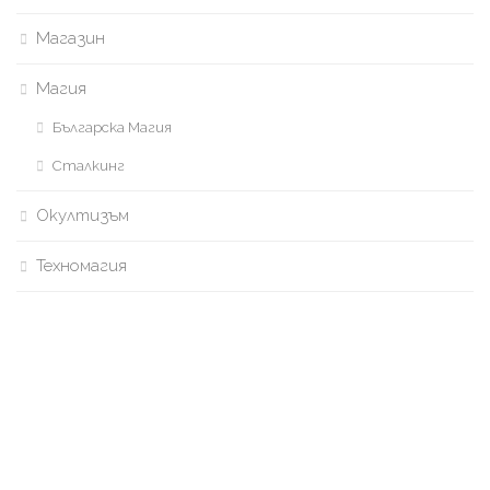
Магазин
Магия
Българска Магия
Сталкинг
Окултизъм
Техномагия