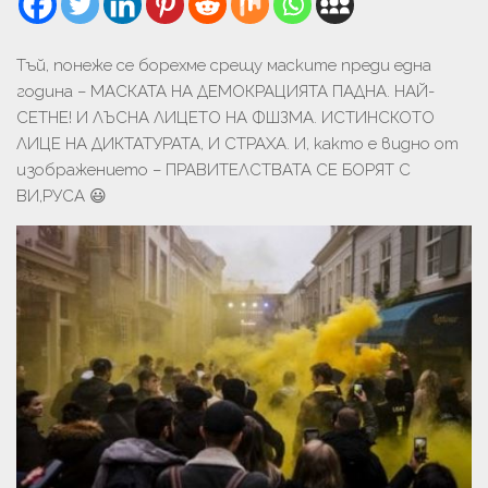
Тъй, понеже се борехме срещу маските преди една
година – МАСКАТА НА ДЕМОКРАЦИЯТА ПАДНА. НАЙ-
СЕТНЕ! И ЛЪСНА ЛИЦЕТО НА ФШЗМА. ИСТИНСКОТО
ЛИЦЕ НА ДИКТАТУРАТА, И СТРАХА. И, както е видно от
изображението – ПРАВИТЕЛСТВАТА СЕ БОРЯТ С
ВИ,РУСА 😃