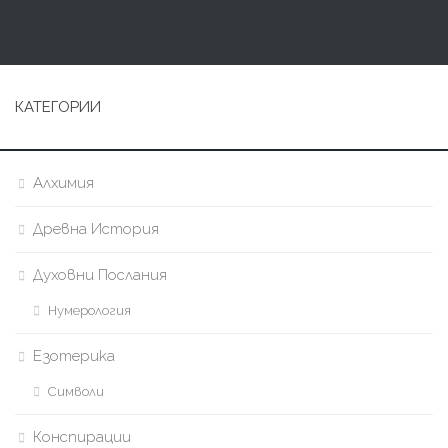
КАТЕГОРИИ
Алхимия
Древна История
Духовни Послания
Нумерология
Езотерика
Символи
Конспирации