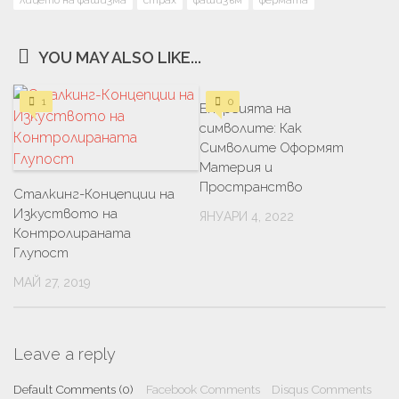
лицето на фашизма
страх
фашизъм
фермата
YOU MAY ALSO LIKE...
1
0
Енергията на
символите: Как
Символите Оформят
Материя и
Пространство
Сталкинг-Концепции на
Изкуството на
ЯНУАРИ 4, 2022
Контролираната
Глупост
МАЙ 27, 2019
Leave a reply
Default Comments (0)
Facebook Comments
Disqus Comments