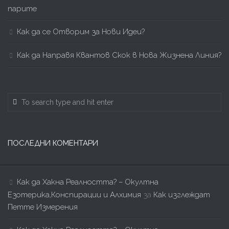
парите
Как да се Отворим за Нови Идеи?
Как да Направя Квантов Скок в Нова Жизнена Линия?
ПОСЛЕДНИ КОМЕНТАРИ
Как да Хакна Реалността? – Окултна
Езотерика,Конспирации и Алхимия
за
Как изглеждат
Петте Измерения