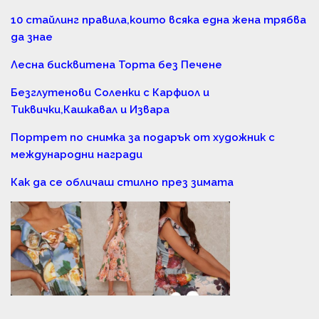
10 стайлинг правила,които всяка една жена трябва
да знае
Лесна бисквитена Торта без Печене
Безглутенови Соленки с Карфиол и
Тиквички,Кашкавал и Извара
Портрет по снимка за подарък от художник с
международни награди
Как да се обличаш стилно през зимата