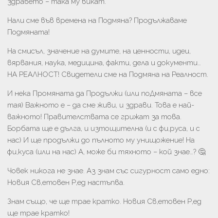
здравето – така му викат.
Нали сме във времена на Подмяна? Продължаваме
Подмяната!
На смисъл, значение на думите, на ценности, идеи,
вярвания, наука, медицина, факти, дела и документи…
НА РЕАЛНОСТ! Свидетели сме на Подмяна на Реалност.
И нека Промяната да Продължи (или поДмяната – все
тая) Важното е – да сме живи, и здрави. Това е най-
важното! Правителствата се грижат за това.
Борбата ще е дълга, и изтощителна (и с фи,руса, и с
нас) И ще продължи до пълното му унищожение! На
фи,куса (или на нас) А, може би тяхното – кой знае…? 🤔
Човек никога не знае. Аз знам със сигурност само едно:
Новия Св,етовен Р,ед настъпва.
Знам също, че ще трае кратко. Новия Св,етовен Р,ед
ще трае кратко!