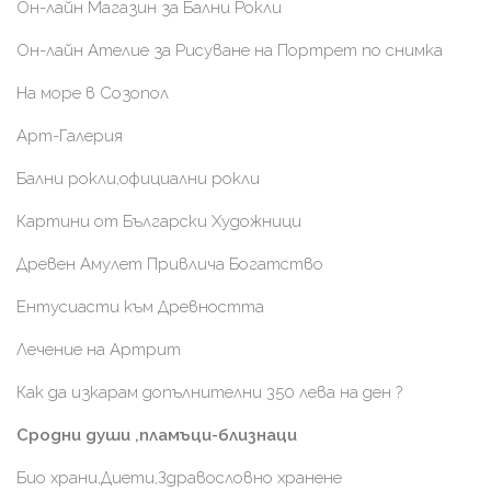
Он-лайн Магазин за Бални Рокли
Он-лайн Ателие за Рисуване на Портрет по снимка
На море в Созопол
Арт-Галерия
Бални рокли,официални рокли
Картини от Български Художници
Древен Амулет Привлича Богатство
Ентусиасти към Древността
Лечение на Артрит
Как да изкарам допълнителни 350 лева на ден ?
Сродни души ,пламъци-близнаци
Био храни,Диети,Здравословно хранене