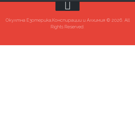
Окултна Езотерика,Конспирации и Алхимия © 2026. All
Rights Reserved.