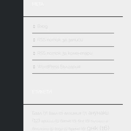
МЕТА
Вход
RSS поток за записи
RSS поток за коментари
WordPress България
ЕТИКЕТИ
анунаки
Баал
(7)
алхимия
(7)
Ваал
(6)
(12)
баене
(6)
бог
(6)
арийци
(5)
българи
(4)
днк
(16)
време
(6)
великани
(5)
вода
(5)