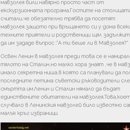
мавзолея били навярно просто част от
екскурзионната програма.Гостите на столицат
считали,че обезателно трябва да посетят
мавзолея,защото при връщането си у дома всек
техните приятели и родственици щял задължит
да им зададе въпрос :“А ти беше ли в Мавзолея?“
Освен Ленин в мавзолея преди това се е намирал
тялото на Сталин,но малко хора знаят ,че в мав
имало секретна ниша,в която са планували да п
последните петима съветски ръководители сл
смъртта им.Ленин и Сталин нямало да бъдат
единствените обитатели на мавзолея.Това,коет
случвало в Ленинския мавзолей било известно са
малък кръг избраници.