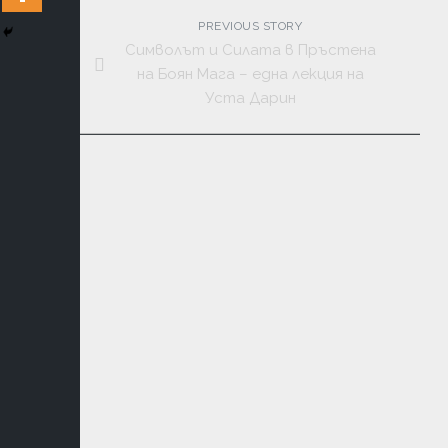
ЛИТЕРАТ
PREVIOUS STORY
КОНТАК
Символът и Силата в Пръстена
на Боян Мага – една лекция на
ДУХОВН
Уста Дарин
УЧЕНИЯ
ФЪН
ШУЙ
МАГИЯ
ТАЙНИ
И
ЗАГАДКИ
МЕДИТА
АСТРОЛО
И
НУМЕРО