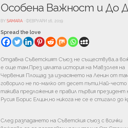
УРА
Особена Важност и До Д
ТЬОРСТВО
BY
SAMARA
· ФЕВРУАРИ 16, 2019
И
Spread the love
Отдавна Съветският Съюз не съществува,а в
е още там.През цялата история на Мавзолея на
Червения Площад за изнасянето на Ленин от там
говорило не по-малко от десет пъти.Най-често
такива предложения е правил първия президент 
ЦИЯ
Русия Борис Елцин,но никога не се е стигало до к
ГИЯ
ЛОГИЯ
След разпадането на Съветския съюз с всички