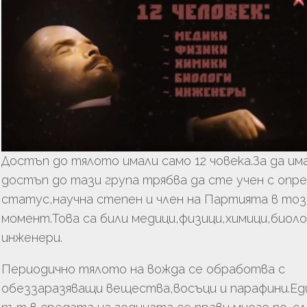
Достъп до тялото имали само 12 човека.За да и
достъп до тази група трябва да сте учен с опр
статус,научна степен и член на Партията в тоз
момент.Това са били медици,физици,химици,биоло
инженери.
Периодично тялото на вожда се обработва с
обеззаразяващи вещества,восъци и парафини.Ед