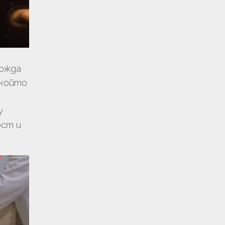
вожда
,който
у
ост и