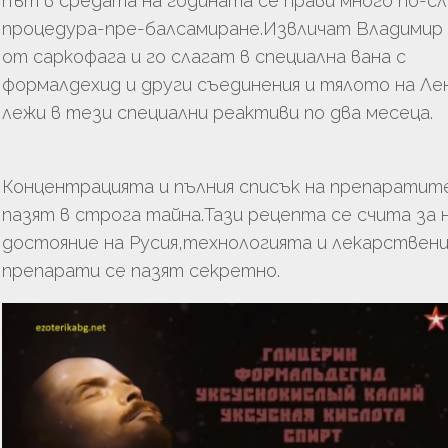
път в средата на годината се прави много по-с
процедура-пре-балсамиране.Извличат Владимир
от саркофага и го слагат в специална вана с
формалдехид и други съединения и тялото на Ле
лежи в тези специални реактиви по два месеца.
Концентрацията и пълния списък на препаратит
пазят в строга тайна.Тази рецепта се счита за 
достояние на Русия,технологията и лекарствен
препарати се пазят секретно.