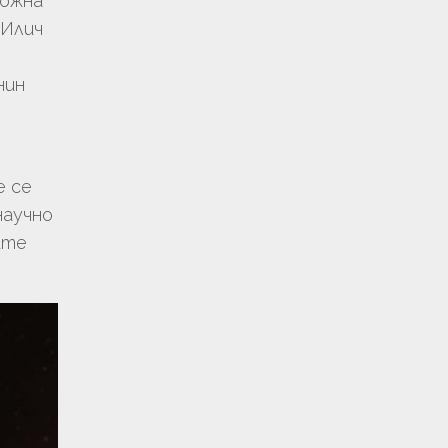
ложна
 Илич
нин
е се
научно
ите