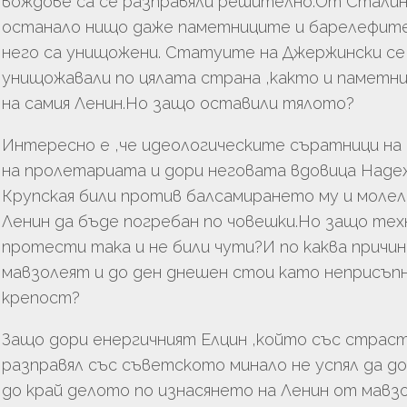
вождове са се разправяли решително.От Сталин
ТВО
останало нищо даже паметниците и барелефите
него са унищожени. Статуите на Джержински се
унищожавали по цялата страна ,както и паметн
на самия Ленин.Но защо оставили тялото?
АНЕ
Интересно е ,че идеологическите съратници на
на пролетариата и дори неговата вдовица Наде
Крупская били против балсамирането му и молел
Ленин да бъде погребан по човешки.Но защо те
протести така и не били чути?И по каква причин
мавзолеят и до ден днешен стои като неприсъп
крепост?
Защо дори енергичният Елцин ,който със страст
разправял със съветското минало не успял да д
до край делото по изнасянето на Ленин от мавз