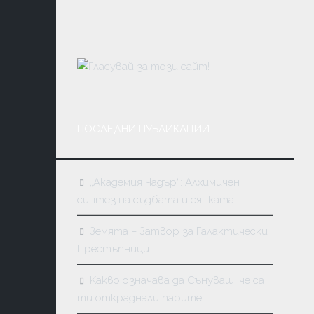
МАСОНС
КАБАЛА
КАРМА
И
ПРЕРАЖД
ПОСЛЕДНИ ПУБЛИКАЦИИ
„Академия Чадър“: Алхимичен
синтез на съдбата и сянката
Земята – Затвор за Галактически
Престъпници
Kакво означава да Сънуваш ,че са
ти откраднали парите