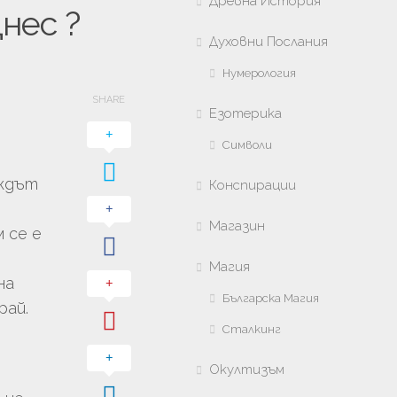
Древна История
нес ?
Духовни Послания
Нумерология
SHARE
Езотерика
Символи
ождът
Конспирации
Магазин
 се е
Магия
на
Българска Магия
рай.
Сталкинг
Окултизъм