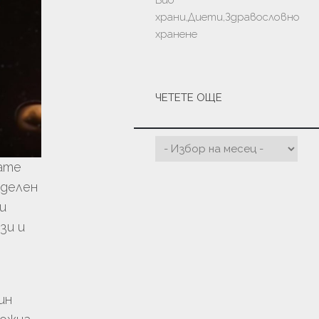
Био
храни,Диети,Здравословно
хранене
ЧЕТЕТЕ ОЩЕ
мате
еделен
и
зи и
ин