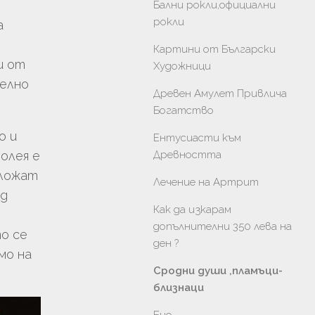
Бални рокли,официални
рокли
а
Картини от Български
и от
Художници
елно
Древен Амулет Привлича
Богатство
о и
Ентусиасти към
золея е
Древността
оложат
Лечение на Артрит
ед
Как да изкарам
допълнителни 350 лева на
о се
ден ?
мо на
Сродни души ,пламъци-
близнаци