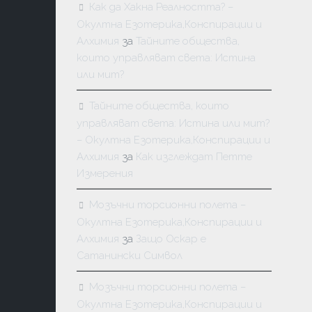
Как да Хакна Реалността? –
Окултна Езотерика,Конспирации и
Алхимия
за
Тайните общества,
които управляват света: Истина
или мит?
Тайните общества, които
управляват света: Истина или мит?
– Окултна Езотерика,Конспирации и
Алхимия
за
Как изглеждат Петте
Измерения
Мозъчни торсионни полета –
Окултна Езотерика,Конспирации и
Алхимия
за
Защо Оскар е
Сатанински Символ
Мозъчни торсионни полета –
Окултна Езотерика,Конспирации и