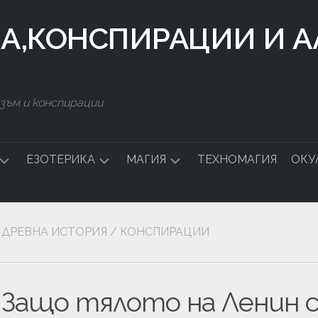
КА,КОНСПИРАЦИИ И 
зъм и конспирации
ЕЗОТЕРИКА
МАГИЯ
ТЕХНОМАГИЯ
ОКУ
ДСТВО
СИМВОЛИ
БЪЛГАРСКА
МАГИЯ
ДРЕВНА ИСТОРИЯ
/
КОНСПИРАЦИИ
СТАЛКИНГ
ЧНА
Защо тялото на Ленин с
А