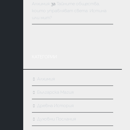
Алхимия
за
Тайните общества,
които управляват света: Истина
или мит?
КАТЕГОРИИ
Алхимия
Българска Магия
Древна История
Духовни Послания