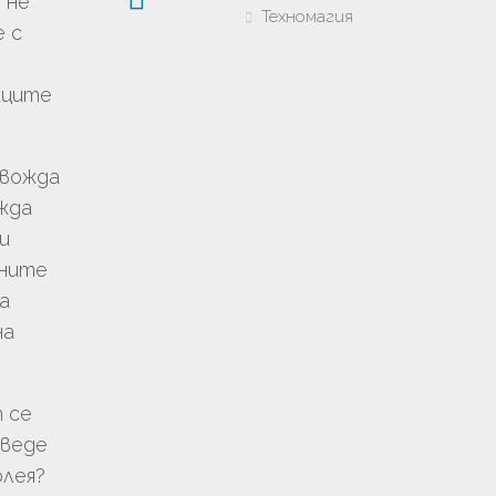
 не
Техномагия
 с
иците
 вожда
жда
и
хните
а
на
 се
оведе
олея?