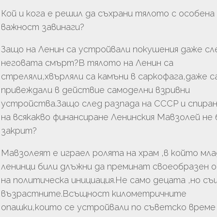
Кой и кога е решил да съхрани тялото с особена
важност завинаги?
Защо на Ленин са устройвали покушения даже сл
неговата смърт?В тялото на Ленин са
стреляли,хвърляли са камъни в саркофага,даже с
привеждали в действие самоделни взривни
устройства.Защо след разпада на СССР и спира
на всякакво финансиране Ленинския Мавзолей не 
закрит?
Мавзолеят е играел ролята на храм ,в който мл
ленинци били длъжни да преминат своеобразен 
на политическа инициация.Не само децата ,но съ
възрастните.Всъщност километричните
опашки,които се устройвали по съветско време