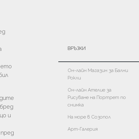
ед
а
ВРЪЗКИ
нето
Он-лайн Магазин за Бални
бил
Рокли
Он-лайн Ателие за
адите
Рисуване на Портрет по
снимка
обред
що и
На море в Созопол
Арт-Галерия
 пред