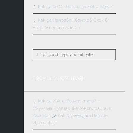
Как да се Отворим за Нови Идеи?
Как да Направя Квантов Скок в
Нова Жизнена Линия?
ПОСЛЕДНИ КОМЕНТАРИ
Как да Хакна Реалността? –
Окултна Езотерика,Конспирации и
Алхимия
за
Как изглеждат Петте
Измерения