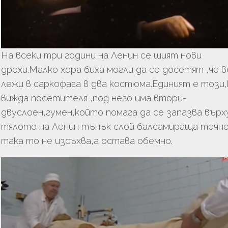
На всеки три години на Ленин се шият нови
дрехи.Малко хора биха могли да се досетят ,че 
лежи в саркофага в два костюма.Единият е този
вижда посетителя ,под него има втори-
двуслоен,гумен,който помага да се запазва върх
тялото на Ленин тънък слой балсамираща течн
така то не изсъхва,а остава обемно.