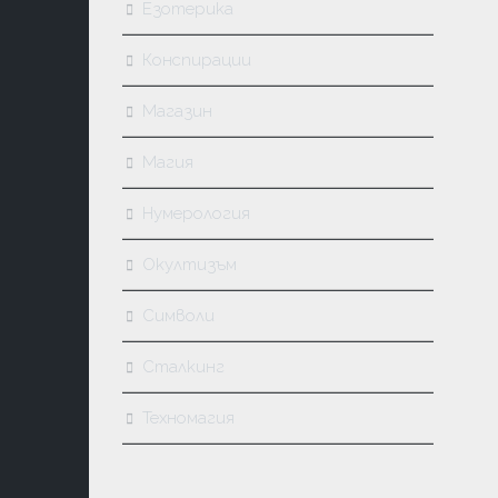
Езотерика
Конспирации
Магазин
Магия
Нумерология
Окултизъм
Символи
Сталкинг
Техномагия