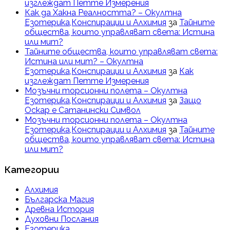
изглеждат Петте Измерения
Как да Хакна Реалността? – Окултна
Езотерика,Конспирации и Алхимия
за
Тайните
общества, които управляват света: Истина
или мит?
Тайните общества, които управляват света:
Истина или мит? – Окултна
Езотерика,Конспирации и Алхимия
за
Как
изглеждат Петте Измерения
Мозъчни торсионни полета – Окултна
Езотерика,Конспирации и Алхимия
за
Защо
Оскар е Сатанински Символ
Мозъчни торсионни полета – Окултна
Езотерика,Конспирации и Алхимия
за
Тайните
общества, които управляват света: Истина
или мит?
Категории
Алхимия
Българска Магия
Древна История
Духовни Послания
Езотерика