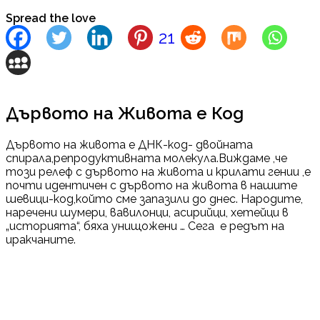
Spread the love
21
Дървото на Живота е Код
Дървото на живота е ДНК-код- двойната
спирала,репродуктивната молекула.Виждаме ,че
този релеф с дървото на живота и крилати гении ,е
почти идентичен с дървото на живота в нашите
шевици-код,който сме запазили до днес. Народите,
наречени шумери, вавилонци, асирийци, хетейци в
„историята“, бяха унищожени … Сега е редът на
иракчаните.