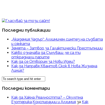
Последни публикации
„Академия Чадър“: Алхимичен синтез на съдбата
и сянката
Земята – Затвор за Галактически Престъпници
Kакво означава да Сънуваш ,че са ти
откраднали парите
Как да се Отворим за Нови Идеи?
Как да Направя Квантов Скок в Нова Жизнена
Линия?
Последни коментари
Как да Хакна Реалността? – Окултна
Езотерика,Конспирации и Алхимия
за
Как