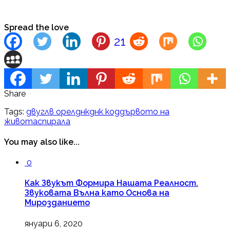
Spread the love
21
Share
Tags:
двуглв орел
днк
днк код
дървото на
живота
спирала
You may also like...
0
Как Звукът Формира Нашата Реалност.
Звуковата Вълна като Основа на
Мирозданието
януари 6, 2020