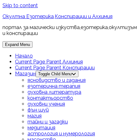
Skip to content
Окултна Езотерика,Конспирации и Алхимия
портал за магически изкуства,езотерика,окултизъм
и конспирации
Expand Menu
Начало
Current Page Parent
Алхимия
Current Page Parent
Конспирации
Магазин
Toggle Child Menu
ясновидство и гадания
езотерична терапия
духовна литература
контактьорство
духовни учения
фън шуй
магия
тайни и загадки
медитация
астрология и нумерология
масонство