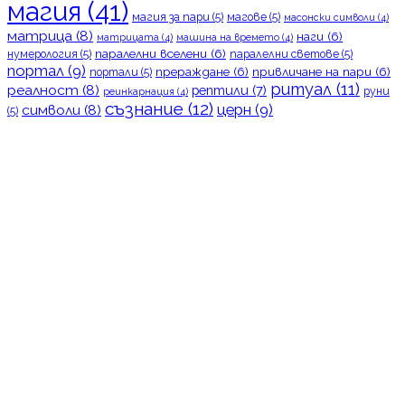
магия
(41)
магия за пари
(5)
магове
(5)
масонски символи
(4)
матрица
(8)
наги
(6)
матрицата
(4)
машина на времето
(4)
паралелни вселени
(6)
нумерология
(5)
паралелни светове
(5)
портал
(9)
прераждане
(6)
привличане на пари
(6)
портали
(5)
ритуал
(11)
реалност
(8)
рептили
(7)
руни
реинкарнация
(4)
съзнание
(12)
церн
(9)
символи
(8)
(5)