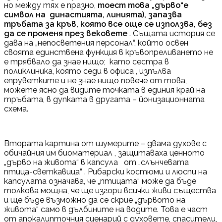
но между тях е празно,
тоест това „дърво“е
символ на династията, линията), запазва
тръбата за кръв, която все още се използва, без
да се променя през вековете
. Същата история се
дава на „непосветения персонал“, който освен
своята единствена функция в кръвопреливането не
е трябвало да знае нищо; като сестра в
поликлиника, която седи в офиса , изпълва
епруветките и не знае нищо повече от това,
можете ясно да видите точката в единия край на
тръбата, в дупката в другата – йонизационната
схема.
Втората картина от шумерите – двама духове с
обичайния им биоматериал , защитаваха ценното
„дърво на живота“ в капсула от „слънчевата
птица-светкавица“ . Рибарски костюми и люспи на
капсулата означава, че „птицата“ може да бъде
толкова мощна, че ще изгори всички живи същества
и ще бъде възможно да се скрие „дървото на
живота“ само в дълбините на водите. Това е част
от апокалипточния сценарий с духовете, спасители,