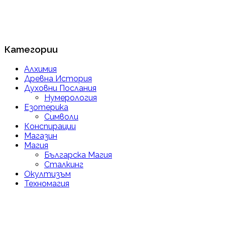
Категории
Алхимия
Древна История
Духовни Послания
Нумерология
Езотерика
Символи
Конспирации
Магазин
Магия
Българска Магия
Сталкинг
Окултизъм
Техномагия