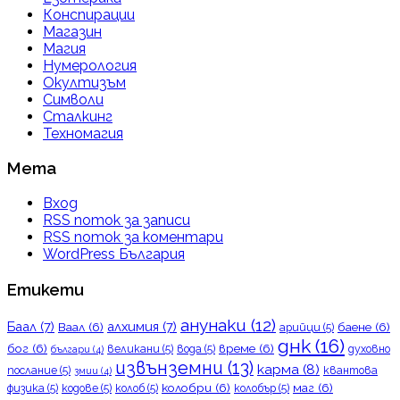
Конспирации
Магазин
Магия
Нумерология
Окултизъм
Символи
Сталкинг
Техномагия
Мета
Вход
RSS поток за записи
RSS поток за коментари
WordPress България
Етикети
анунаки
(12)
Баал
(7)
алхимия
(7)
Ваал
(6)
баене
(6)
арийци
(5)
днк
(16)
бог
(6)
време
(6)
великани
(5)
вода
(5)
духовно
българи
(4)
извънземни
(13)
карма
(8)
послание
(5)
квантова
змии
(4)
колобри
(6)
маг
(6)
физика
(5)
кодове
(5)
колоб
(5)
колобър
(5)