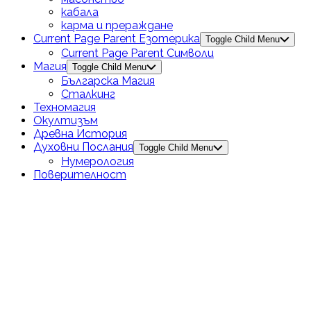
кабала
карма и прераждане
Current Page Parent
Езотерика
Toggle Child Menu
Current Page Parent
Символи
Магия
Toggle Child Menu
Българска Магия
Сталкинг
Техномагия
Окултизъм
Древна История
Духовни Послания
Toggle Child Menu
Нумерология
Поверителност