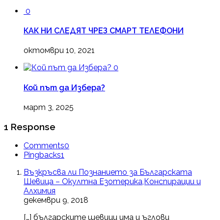
0
КАК НИ СЛЕДЯТ ЧРЕЗ СМАРТ ТЕЛЕФОНИ
октомври 10, 2021
0
Кой път да Избера?
март 3, 2025
1 Response
Comments
0
Pingbacks
1
Възкръсва ли Познанието за Българската
Шевица – Окултна Езотерика,Конспирации и
Алхимия
декември 9, 2018
[…] българските шевици има и ъглови