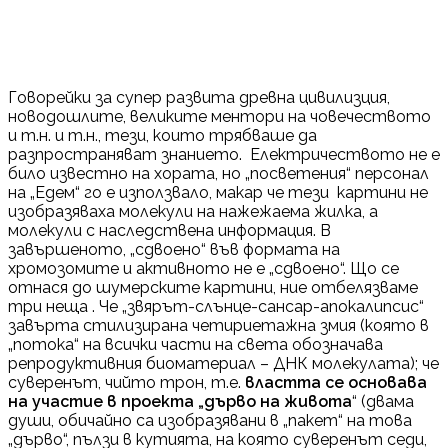
Говорейки за супер развита древна цивилизция,
новодошлите, великите ментори на човечеството
и т.н. и т.н., тези, които трябваше да
разпространяват знанието. Електричеството не е
било известно на хората, но „посветения“ персонал
на „Едем“ го е използвало, макар че тези картини не
изобразяваха молекули на нажежаема жилка, а
молекули с наследствена информация. В
завършеното, „сдвоено“ във формата на
хромозомите и активното не е „сдвоено“. Що се
отнася до шумерските картини, ние отбелязваме
три неща . Че „звярът-слънце-сансар-апокалипсис“
завърта стилизирана четириетажна змия (която в
„потока“ на всички части на света обозначава
репродуктивния биоматериал – ДНК молекулата); че
суверенът, чийто трон, т.е.
властта се основава
на участие в проекта „дърво на живота
“ (двама
души, обичайно са изобразявани в „пакет“ на това
„дърво“, пълзи в кутията, на която суверенът седи,