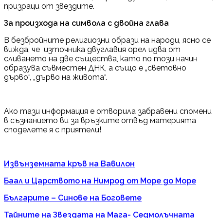
призраци от звездите.
За произхода на символа с двойна глава
В безбройните религиозни образи на народи, ясно се
вижда, че източника двуглавия орел идва от
сливането на две същества, като по този начин
образува съвместен ДНК, а също е „световно
дърво“, „дърво на живота“.
Ако тази информация е отворила забравени спомени
в съзнанието ви за връзките отвъд материята
споделете я с приятели!
Извънземната кръв на Вавилон
Баал и Царството на Нимрод от Море до Море
Българите – Синове на Боговете
Тайните на Звездата на Мага- Седмолъчната