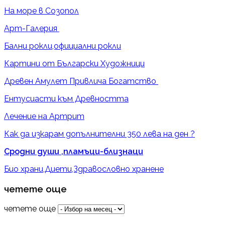
На море в Созопол
Арт-Галерия
Бални рокли,официални рокли
Картини от Български Художници
Древен Амулет Привлича Богатство
Ентусиасти към Древността
Лечение на Артрит
Как да изкарам допълнителни 350 лева на ден ?
Сродни души ,пламъци-близнаци
Био храни,Диети,Здравословно хранене
четете още
четете още