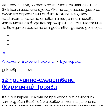
Живеем в игра, в която правилата са написани. Но
във всяка игра има избор. Ако не разбираме защо се
случват определени събития, значи не знаем
правилата. Когато стават инциденти, тогава
човек може да бъде контролиран. Но всъщност ние
не виждаме веригата от действия, довели до тези...
0
Алхимия
/
Духовни Послания
/
Езотерика
декември 3, 2021
12 причинно-следствени
(Кармични) Прояви
Какво е карма? Карма се превежда от санскрит
като „действие“. Той е еквивалентен на закона на