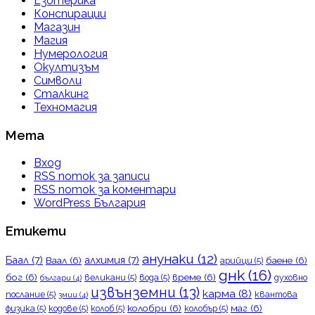
Езотерика
Конспирации
Магазин
Магия
Нумерология
Окултизъм
Символи
Сталкинг
Техномагия
Мета
Вход
RSS поток за записи
RSS поток за коментари
WordPress България
Етикети
анунаки
(12)
Баал
(7)
алхимия
(7)
Ваал
(6)
баене
(6)
арийци
(5)
днк
(16)
бог
(6)
време
(6)
великани
(5)
вода
(5)
духовно
българи
(4)
извънземни
(13)
карма
(8)
послание
(5)
квантова
змии
(4)
колобри
(6)
маг
(6)
физика
(5)
кодове
(5)
колоб
(5)
колобър
(5)