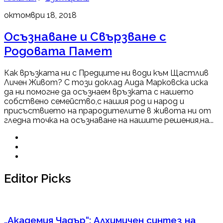
октомври 18, 2018
Осъзнаване и Свързване с
Родовата Памет
Как връзката ни с Предците ни води към Щастлив
Личен Живот? С този доклад Аида Марковска иска
да ни помогне да осъзнаем връзката с нашето
собствено семейство,с нашия род и народ и
присъствието на прародителите в живота ни от
гледна точка на осъзнаване на нашите решения,на...
Editor Picks
„Академия Чадър“: Алхимичен синтез на