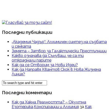
Последни публикации
„Академия Чадър“: Алхимичен синтез на съдбата
и сянката
Земята – Затвор за Галактически Престъпници
Kакво означава да Сънуваш ,че са ти
откраднали парите
Как да се Отворим за Нови Идеи?
Как да Направя Квантов Скок в Нова Жизнена
Линия?
Последни коментари
Как да Хакна Реалността? – Окултна
Езотерика,Конспирации и Алхимия
за
Как