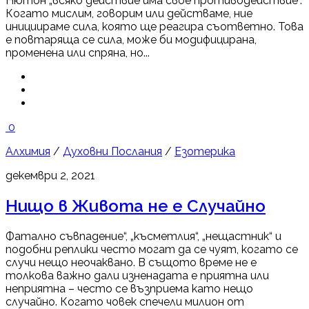
Нютон „всяко действие има свое противодействие“.
Когато мислим, говорим или действаме, ние
инициираме сила, която ще реагира съответно. Това
е повтаряща се сила, може би модифицирана,
променена или спряна, но...
0
Алхимия
/
Духовни Послания
/
Езотерика
декември 2, 2021
Нищо в Живота не е Случайно
Фатално съвпадение“, „късметлия“, „нещастник“ и
подобни реплики често могат да се чуят, когато се
случи нещо неочаквано. В същото време не е
толкова важно дали изненадата е приятна или
неприятна – често се възприема като нещо
случайно. Когато човек спечели милион от