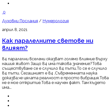
0
Духовни Послания
/
Нумерология
април 8, 2021
Как паралелните светове ни
влияят?
84 паралелни вселени оказват голямо влияние върху
нашия живот Защо 84 има такова значение?Това
съществуване се е случило 84 пъти.То се е случило
84 пъти. Сегашният е 84 .Съвременната наука
доказва,че цялата реалност е просто вибрация.Това
не е мое откритие.Това е научен факт. Там където
има...