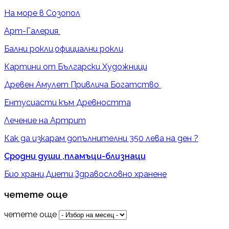
На море в Созопол
Арт-Галерия
Бални рокли,официални рокли
Картини от Български Художници
Древен Амулет Привлича Богатство
Ентусиасти към Древността
Лечение на Артрит
Как да изкарам допълнителни 350 лева на ден ?
Сродни души ,пламъци-близнаци
Био храни,Диети,Здравословно хранене
четете още
четете още