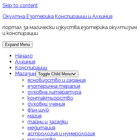
Skip to content
Окултна Езотерика,Конспирации и Алхимия
портал за магически изкуства,езотерика,окултизъм
и конспирации
Expand Menu
Начало
Алхимия
Конспирации
Магазин
Toggle Child Menu
ясновидство и гадания
езотерична терапия
духовна литература
контактьорство
духовни учения
фън шуй
магия
тайни и загадки
медитация
астрология и нумерология
масонство