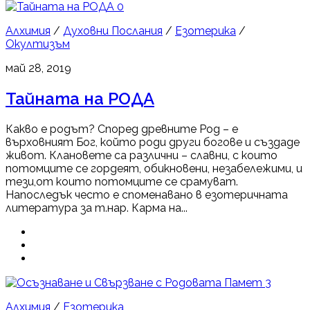
0
Алхимия
/
Духовни Послания
/
Езотерика
/
Окултизъм
май 28, 2019
Тайната на РОДА
Какво е родът? Според древните Род – е
върховният Бог, който роди други богове и създаде
живот. Клановете са различни – славни, с които
потомците се гордеят, обикновени, незабележими, и
тези,от които потомците се срамуват.
Напоследък често е споменавано в езотеричната
литература за т.нар. Карма на...
3
Алхимия
/
Езотерика