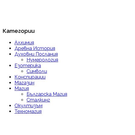
Категории
Алхимия
Древна История
Духовни Послания
Нумерология
Езотерика
Символи
Конспирации
Магазин
Магия
Българска Магия
Сталкинг
Окултизъм
Техномагия