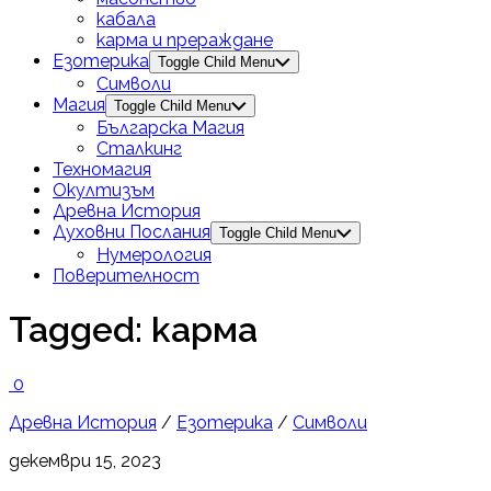
кабала
карма и прераждане
Езотерика
Toggle Child Menu
Символи
Магия
Toggle Child Menu
Българска Магия
Сталкинг
Техномагия
Окултизъм
Древна История
Духовни Послания
Toggle Child Menu
Нумерология
Поверителност
Tagged:
карма
0
Древна История
/
Езотерика
/
Символи
декември 15, 2023