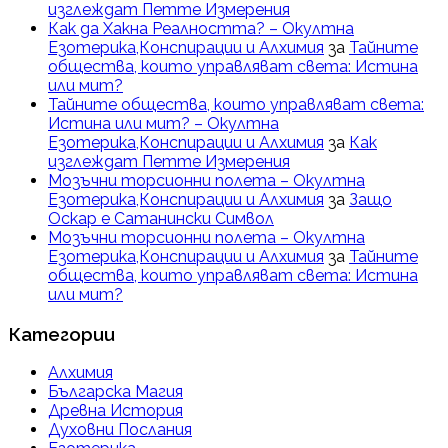
изглеждат Петте Измерения
Как да Хакна Реалността? – Окултна
Езотерика,Конспирации и Алхимия
за
Тайните
общества, които управляват света: Истина
или мит?
Тайните общества, които управляват света:
Истина или мит? – Окултна
Езотерика,Конспирации и Алхимия
за
Как
изглеждат Петте Измерения
Мозъчни торсионни полета – Окултна
Езотерика,Конспирации и Алхимия
за
Защо
Оскар е Сатанински Символ
Мозъчни торсионни полета – Окултна
Езотерика,Конспирации и Алхимия
за
Тайните
общества, които управляват света: Истина
или мит?
Категории
Алхимия
Българска Магия
Древна История
Духовни Послания