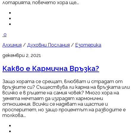
лотарията, повечето хора ще...
0
Алхимия
/
Духовни Послания
/
Езотерика
декември 2, 2021
Какво е Кармична Връзка?
Защо хората се срещат, влюбват и страдат от
връзките си? Съществува ли карма на връзката или
всичко е в ръцете на самия човек? Много хора на
земята мечтаят да изградят хармонични
отношения. Всички се надяват на щастие и
просперитет, но защо процентът на разводите е
толкова...