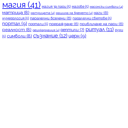
магия
(41)
магия за пари
(5)
магове
(5)
масонски символи
(4)
матрица
(8)
наги
(6)
матрицата
(4)
машина на времето
(4)
паралелни вселени
(6)
нумерология
(5)
паралелни светове
(5)
портал
(9)
прераждане
(6)
привличане на пари
(6)
портали
(5)
ритуал
(11)
реалност
(8)
рептили
(7)
руни
реинкарнация
(4)
съзнание
(12)
церн
(9)
символи
(8)
(5)