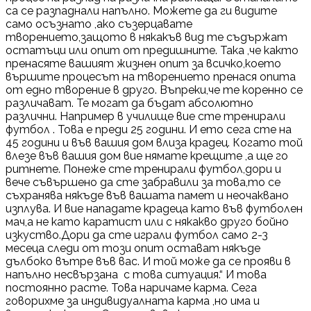
са се разпаднали напълно. Можете да ги видите
само осъзнато ,ако съзерцавате
творението,защото в някакъв вид те съдържат
остатъци или опит от предишните. Така ,че както
пренасяте вашият жизнен опит за всичко,което
вършите процесът на творението пренася опита
от едно творение в друго. Въпреки,че те коренно се
различават. Те могат да бъдат абсолютно
различни. Например в училище вие сте тренирали
футбол . Това е преди 25 години. И ето сега сте на
45 години и във вашия дом влиза крадец. Когато той
влезе във вашия дом вие нямате крещите ,а ще го
ритнете. Понеже сте тренирали футбол,дори и
вече съвършено да сте забравили за това,то се
съхранява някъде във вашата памет и неочаквано
изплува. И вие нападате крадеца като във футболен
мач,а не като каратист или с някакво друго бойно
изкуство.Дори да сте играли футбол само 2-3
месеца следи от този опит остават някъде
дълбоко вътре във вас. И той може да се прояви в
напълно несвързана с това ситуация.“ И това
постоянно расте. Това наричаме карма. Сега
говорихме за индивидуалната карма ,но има и