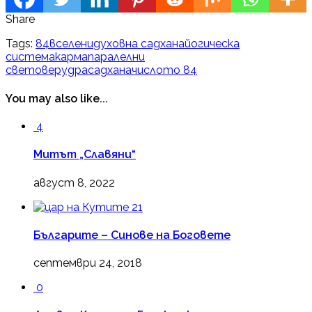
Share
Tags:
84
вселени
духовна садхана
йогическа
система
карма
паралелни
светове
рудра
садхана
числото 84
You may also like...
4
Митът „Славяни“
август 8, 2022
21
Българите – Синове на Боговете
септември 24, 2018
0