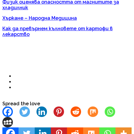
Физик оценява опасността от магнитите за
хладилник
Хъркане – Народна Медицина
Как да превърнем кълновете от картофи в
лекарство
Spread the love