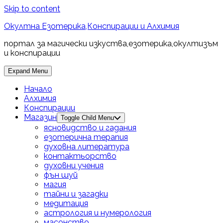
Skip to content
Окултна Езотерика,Конспирации и Алхимия
портал за магически изкуства,езотерика,окултизъм
и конспирации
Expand Menu
Начало
Алхимия
Конспирации
Магазин
Toggle Child Menu
ясновидство и гадания
езотерична терапия
духовна литература
контактьорство
духовни учения
фън шуй
магия
тайни и загадки
медитация
астрология и нумерология
масонство