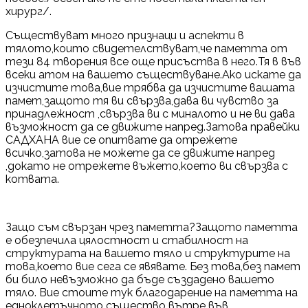
хирург/.
Съществуват много признаци и аспекти в
тялото,които свидетелствуват,че паметта от
тези 84 творения все още присъства в него.Тя в във
всеки атом на вашето съществуване.Ако искате да
изчистите това,вие трябва да изчистите вашата
памет,защото тя ви свързва,дава ви чувство за
принадлежност ,свързва ви с миналото и не ви дава
възможност да се движите напред.Затова правейки
САДХАНА вие се опитвате да отрежете
всичко,затова не можете да се движите напред
,докато не отрежете въжето,което ви свързва с
котвата.
Защо съм свързан чрез паметта?Защото паметта
е обезпечила цялостност и стабилност на
структурата на вашето тяло и структурите на
това,което вие сега се явявате. Без това,без памет
би било невъзможно да бъде създадено вашето
тяло. Вие стоите тук благодарение на паметта на
едноклетъчното същество вътре във