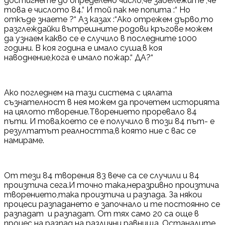
достигнете до определено число,че забележите ,че
това е числото 84.“ И той пак ме попита :“ Но
откъде знаете ?“ Аз казах :“Ако отрежем дърво,то
разглеждайки вътрешните родови кръгове можем
да узнаем какво се е случило в последните 1000
години. В коя година е имало суша,в коя
наводнение,кога е имало пожар.“ ДА?“
Ако погледнем на тази система с цялата
съзнателност в нея можем да прочетем историята
на цялото творение.Творението проревало 84
пъти. И това,което се е получило в този 84 път- е
резултатът реалността,в която ние с вас се
намираме.
От тези 84 творения 83 вече са се случили и 84
произтича сега.И точно така,неразривно произтича
творението,така произтича и разпада. За някои
процеси разпадането е започнало и те постоянно се
разпадат и разпадат. От тях само 20 са още в
процес на разпад на различни равнища. Останалите