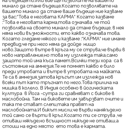
на бъдещето.Или вие ще позволите на вашето
минало да стане бъдеще.Когато позволявате на
вашето минало да стане ваше бъдеще ние казваме
за вас:“Това е неговата КАРМА“ Когато казваме
:“Това е неговата карма,това означава ,че той
позволява на своето минало да стане бъдеще, в нея
няма нови възможности, ето какво означава това.
Когато гледаме някого и казваме :“КАРМА“ ние имаме
предвид,че при него няма да дойде нищо
ново.Защото вътре в кръга му се струва,че върви в
ново направление,но това му изглежда така,само
защото той има къса памет.Всички тези хора са в
състояние на амнезия.Те не помнят какво е било
преди утробата и вътре в утробата на майката.
Те са в амнезия,затова кръгът им изглежда нов
всеки път като тръгнат по него.Това прилича на
мишка в колело. В Индия особено в йогическата
култура в Йога -сутра ги сравняват с бикове в
маслобойна. Там на биковете им завързват очите и
така те стават слепи,така правят на
маслобойната.И бикът мисли,че върви нанякъде,но
той само се върти в кръг.Когато ти се струва ,че
отиваш някъде,но всъщност никъде не отиваш,а
стоиш на едно място ето това е кармата.