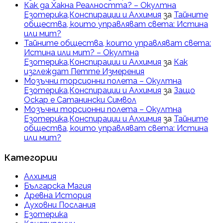
Как да Хакна Реалността? – Окултна
Езотерика,Конспирации и Алхимия
за
Тайните
общества, които управляват света: Истина
или мит?
Тайните общества, които управляват света:
Истина или мит? – Окултна
Езотерика,Конспирации и Алхимия
за
Как
изглеждат Петте Измерения
Мозъчни торсионни полета – Окултна
Езотерика,Конспирации и Алхимия
за
Защо
Оскар е Сатанински Символ
Мозъчни торсионни полета – Окултна
Езотерика,Конспирации и Алхимия
за
Тайните
общества, които управляват света: Истина
или мит?
Категории
Алхимия
Българска Магия
Древна История
Духовни Послания
Езотерика