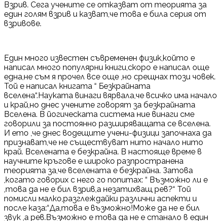
Взрив. Сега учените се отказват от теорията за
един голям взрив и казват,че това е била серия от
взривове.
Един много известен съвременен физик,който е
написал много популярни книги,скоро е написал още
една,не съм я прочел все още ,но срещнах този човек.
Той е написал книгата “ Безкрайната
вселена“.Науката винаги вярвала,че всичко има начало
и край,но днес учените говорят за безкрайната
Вселена. В йогическата система ние винаги сме
говорили за постоянно разширяващата се вселена.
И ето ,че днес водещите учени-физици започнаха да
признават,че не съществуват нито начало нито
край. Вселената е безкрайна. В настояще време в
научните кръгове е широко разпространена
теорията за,че вселената е безкрайна. Затова
,когато говорих с него го попитах: “ Възможно ли е
,това да не е бил взрив,а незатихващ рев?“ Той
помисли малко,разглеждайки различни аспекти и
после каза:“Да,това е възможно!Може да не е бил
звук ,а рев.Възможно е това да не е станало в един