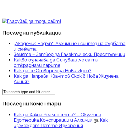
Последни публикации
„Академия Чадър“: Алхимичен синтез на съдбата
и сянката
Земята – Затвор за Галактически Престъпници
Kакво означава да Сънуваш ,че са ти
откраднали парите
Как да се Отворим за Нови Идеи?
Как да Направя Квантов Скок в Нова Жизнена
Линия?
Последни коментари
Как да Хакна Реалността? – Окултна
Езотерика,Конспирации и Алхимия
за
Как
изглеждат Петте Измерения