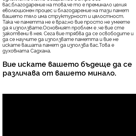
вас,благодарение на това,че то е преминало целия
еволюционен процес и благодарение на тази памет
вашето тяло има структурност и цялостност.
Така че паметта не е враг,но вие просто не умеете
да я използвате.Основният проблем е ,че вие сте
закотвени в нея. Сега вие трябва да се освободите и
да се научите да използвате паметта и вие не
искате вашата памет да използва вас.Това е
духовната Садхана.
Вие искате вашето бъдеще да се
различава от вашето минало.