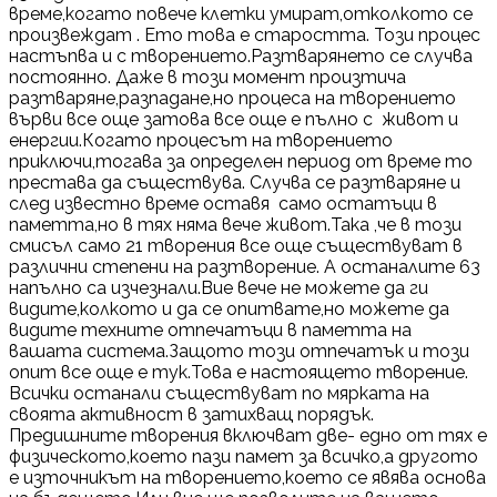
време,когато повече клетки умират,отколкото се
произвеждат . Ето това е старостта. Този процес
настъпва и с творението.Разтварянето се случва
постоянно. Даже в този момент произтича
разтваряне,разпадане,но процеса на творението
върви все още затова все още е пълно с живот и
енергии.Когато процесът на творението
приключи,тогава за определен период от време то
престава да съществува. Случва се разтваряне и
след известно време оставя само остатъци в
паметта,но в тях няма вече живот.Така ,че в този
смисъл само 21 творения все още съществуват в
различни степени на разтворение. А останалите 63
напълно са изчезнали.Вие вече не можете да ги
видите,колкото и да се опитвате,но можете да
видите техните отпечатъци в паметта на
вашата система.Защото този отпечатък и този
опит все още е тук.Това е настоящето творение.
Всички останали съществуват по мярката на
своята активност в затихващ порядък.
Предишните творения включват две- едно от тях е
физическото,което пази памет за всичко,а другото
е източникът на творението,което се явява основа