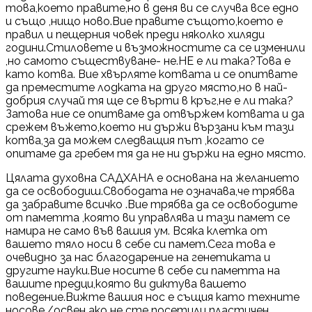
това,което правите,но в деня ви се случва все едно
и също ,нищо ново.Вие правите същото,което е
правил и пещерния човек преди няколко хиляди
години.Стиловете и възможностите са се изменили
,но самото съществуване- не.НЕ е ли така?Това е
като котва. Вие хвърляте котвата и се опитвате
да преместите лодката на друго място,но в най-
добрия случай тя ще се върти в кръг,не е ли така?
Затова ние се опитваме да отвържем котвата и да
срежем въжето,което ни държи вързани към тази
котва,за да можем следващия път ,когато се
опитаме да гребем тя да не ни държи на едно място.
Цялата духовна САДХАНА е основана на желанието
да се освободиш.Свободата не означава,че трябва
да забравите всичко .Вие трябва да се освободите
от паметта ,която ви управлява и тази памет се
намира не само във вашия ум. Всяка клетка от
вашето тяло носи в себе си памет.Сега това е
очевидно за нас благодарение на генетиката и
другите науки.Вие носите в себе си паметта на
вашите предци,която ви диктува вашето
поведение.Вижте вашия нос е същия като техните
носове./освен ако не сте посетили пластичен