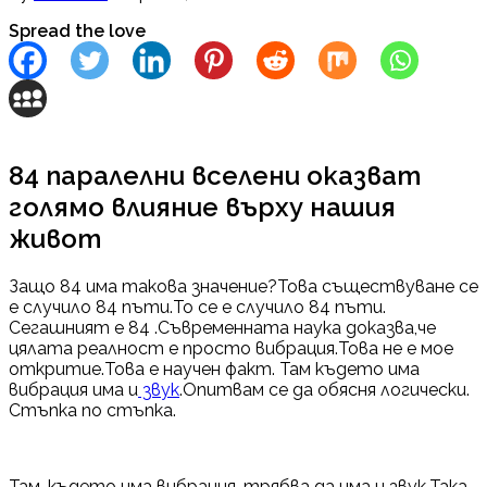
Spread the love
84 паралелни вселени оказват
голямо влияние върху нашия
живот
Защо 84 има такова значение?Това съществуване се
е случило 84 пъти.То се е случило 84 пъти.
Сегашният е 84 .Съвременната наука доказва,че
цялата реалност е просто вибрация.Това не е мое
откритие.Това е научен факт. Там където има
вибрация има и
звук
.Опитвам се да обясня логически.
Стъпка по стъпка.
Там ,където има вибрация ,трябва да има и звук.Така