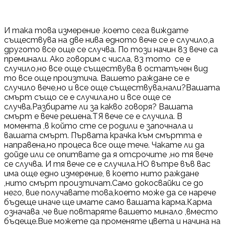
И така това измерение ,което сега виждате
съществува на две нива едното вече се е случило,а
другото все още се случва. По този начин 83 вече са
преминали. Ако говорим с числа, 83 тото се е
случило,но все още съществува в остатъчен вид
то все още произтича. Вашето раждане се е
случило вече,но и все още съществува,нали?Вашата
смърт също се е случила,но и все още се
случва.Разбирате ли за какво говоря? Вашата
смърт е вече решена.ТЯ вече се е случила. В
момента ,в който сте се родили е започнала и
вашата смърт. Първата крачка към смъртта е
направена,но процеса все още тече. Чакате ли да
дойде или се опитвате да я отсрочите ,но тя вече
се случва. И тя вече се е случила.НО вътре във вас
има още едно измерение, в което нито раждане
,нито смърт произтичат.Само докосвайки се до
него, вие получавате това,което може да се нарече
бъдеще иначе ще имате само вашата карма.Карма
означава ,че вие повтаряте вашето минало ,вместо
бъдеще.Вие можете да променяте цвета и начина на