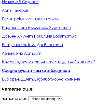
На море в Созопол
Арт-Галерия
Бални рокли,официални рокли
Картини от Български Художници
Древен Амулет Привлича Богатство
Ентусиасти към Древността
Лечение на Артрит
Как да изкарам допълнителни 350 лева на ден ?
Сродни души ,пламъци-близнаци
Био храни,Диети,Здравословно хранене
четете още
четете още