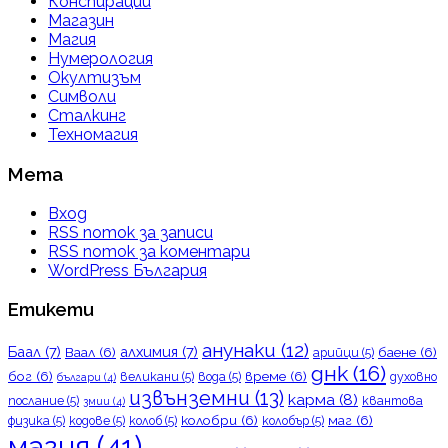
Конспирации
Магазин
Магия
Нумерология
Окултизъм
Символи
Сталкинг
Техномагия
Мета
Вход
RSS поток за записи
RSS поток за коментари
WordPress България
Етикети
анунаки
(12)
Баал
(7)
алхимия
(7)
Ваал
(6)
баене
(6)
арийци
(5)
днк
(16)
бог
(6)
време
(6)
великани
(5)
вода
(5)
духовно
българи
(4)
извънземни
(13)
карма
(8)
послание
(5)
квантова
змии
(4)
колобри
(6)
маг
(6)
физика
(5)
кодове
(5)
колоб
(5)
колобър
(5)
магия
(41)