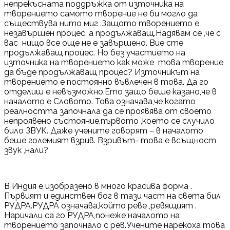
непрекъсната поддръжка от източника на
творението самото творение не би могло да
съществува нито миг .Защото творението е
незавършен процес, а продължаващ.Надявам се ,че с
вас нищо все още не е завършено. Вие сте
продължаващ процес. Но без участието на
източника на творението как може това творение
да бъде продължаващ процес? Източникът на
творението е постоянно въвлечен в това. Да го
отделиш е невъзможно.Ето защо беше казано,че в
началото е Словото. Това означава,че когато
реалността започнала да се проявява от своето
непроявено състояние,първото ,което се случило
било ЗВУК. Даже учените говорят – в началото
беше големият взрив. Взривът- това е всъщност
звук ,нали?
В Индия е изобразено в много красива форма .
Първият и единствен бог в тази част на света бил
РУДРА.РУДРА означава,който реве ,ревящият .
Наричали са го РУДРА,понеже началото на
творението започнало с рев.Учените нарекоха това