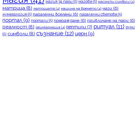
магия за пари
(5)
магове
(5)
масонски символи
(4)
матрица
(8)
наги
(6)
матрицата
(4)
машина на времето
(4)
паралелни вселени
(6)
нумерология
(5)
паралелни светове
(5)
портал
(9)
прераждане
(6)
привличане на пари
(6)
портали
(5)
ритуал
(11)
реалност
(8)
рептили
(7)
руни
реинкарнация
(4)
съзнание
(12)
церн
(9)
символи
(8)
(5)