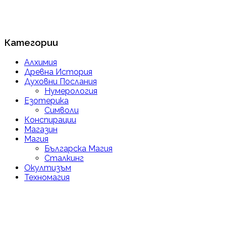
Категории
Алхимия
Древна История
Духовни Послания
Нумерология
Езотерика
Символи
Конспирации
Магазин
Магия
Българска Магия
Сталкинг
Окултизъм
Техномагия