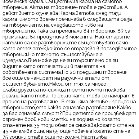
вселенска карма. Съществува карма на самото
творение. Акта на творение- това е действие. А
действието означава Карма.Затова след тази
карма цялото време преминава в следващата фаза
на творението, на следващото ниво на
творението. Така са преминали 84 творения. 83 са
преминали 84 произтича в момента. Най-старите
напълно са се разтворили,те съществуват само
като отпечатък,който се отразява в последвалите
творения.Но тяхното съществуване е
изчезнало.Вие може да не ги търсите,но да ги
видите като отпечатъци в паметта на
собствената система.Но 20 предишни творения
все още се намират на различни етапи от
съществуването.Някои от тях са много
слаби,други са по-силни,а трети почти толкова
реални като това. Те също като това се намират в
процес на разтваряне . В тях няма активен процес на
творението,ето какво означава разтваряне.Какво
за вас означава смърт?При детето се произвеждат
огромен брой нови клетки на година,но когато
станете на 35 този обем се снижава,когато сте на
45 намалява още, на 55 още повече,а когато сте на
75 години става още по-голям. Настъпва