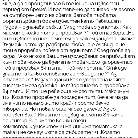
миг, а да е произтичало в течение на известен
период от време“. И постепенно започнало началото
на сътворението на света. Затова първата
форма,първият бог е известен като Ревящият.
Рудра – означава ревящ. След това го запитах :“Как
мислите колко пъти е проревал ?“ Той отговори: „Не
ни е известно,ние не можем да кажем,защото нямаме
възможности да разберем това,но е очевидно,че
той е проревал повече от един път .“ След това аз
казах :“Ако някога вашите изследвания се приближат
към това може да вземете това число за ориентир.
Той е проревал 84 пъти. “ Той ме попита:“ Откъде
знаете,на какво основание го твърдите ?“ Аз
отговорих :“ Разглеждайки как е устроена моята
система,мога да кажа ,че творението е проревало
84 пъти. И то ще реве още много пъти. Максимум
112 .Когато прореве за последен път, вече няма да
има нито начало ,нито край- просто вечно
творение. Но това е още много далече.“ Аз го
посъветвах :“ Имайте предвид числото 84 като
ориентир.Вие имате всички тези
компютри,изчислителни машини,математика, а
така и не се научихте да събирате 1+1 .Когато