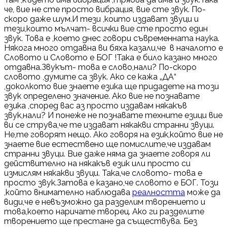
че, вие не сте просто вибрация, вие сте звук. По-
скоро даже шум.И тези ,които издават звуци и
тези,които мълчат- всички вие сте просто един
звук. Това е ,което днес говори съвременната наука.
Някога много отдавна ви бяха казали,че в началото е
Словото и Словото е БОГ !Така е било казано много
отдавна.Звукът- това е слово,нали? По-скоро
словото ,думите са звук. Ако се кажа „ДА“
,доколкото вие знаете езика ще придадете на този
звук определено значение. Ако вие не познавате
езика ,според вас аз просто издавам някакъв
звук,нали? И понеже не познавате техните езици вие
ви се струва,че те издават някакви странни звуци.
Не,те говорят нещо. Ако говоря на език,който вие не
знаете вие естествено ще помислите,че издавам
странни звуци. Вие даже няма да знаете говоря ли
действително на някакъв език или просто си
измислям някакви звуци. Така,че словото- това е
просто звук.Затова е казано,че словото е БОГ. Този
,който внимателно наблюдава
реалността
може да
види,че е невъзможно да разделим творението и
това,което наричате творец. Ако ги разделите
творението ще престане да съществува. Без