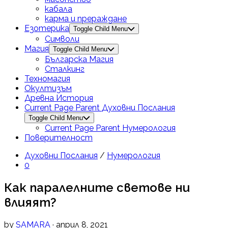
кабала
карма и прераждане
Езотерика
Toggle Child Menu
Символи
Магия
Toggle Child Menu
Българска Магия
Сталкинг
Техномагия
Окултизъм
Древна История
Current Page Parent
Духовни Послания
Toggle Child Menu
Current Page Parent
Нумерология
Поверителност
Духовни Послания
/
Нумерология
0
Как паралелните светове ни
влияят?
by
SAMARA
· април 8, 2021