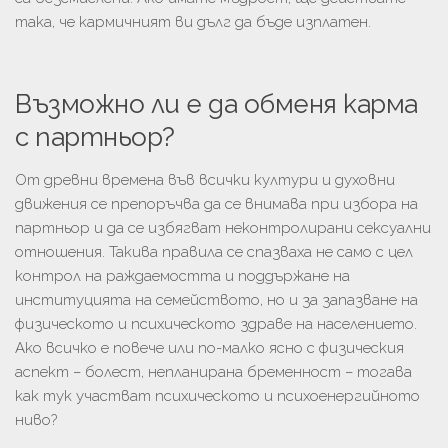
така, че кармичният ви дълг да бъде изплатен.
Възможно ли е да обменя карма
с партньор?
От древни времена във всички култури и духовни
движения се препоръчва да се внимава при избора на
партньор и да се избягват неконтролирани сексуални
отношения. Такива правила се спазваха не само с цел
контрол на раждаемостта и поддържане на
институцията на семейството, но и за запазване на
физическото и психическото здраве на населението.
Ако всичко е повече или по-малко ясно с физическия
аспект – болест, непланирана бременност – тогава
как тук участват психическото и психоенергийното
ниво?