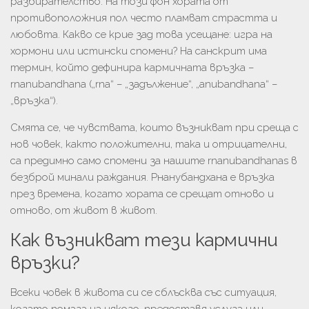
разбирателство. На този фон хората от
противоположния пол често пламват страстта и
любовта. Какво се крие зад това усещане: игра на
хормони или истински спомени? На санскрит има
термин, който дефинира кармичната връзка –
rnanubandhana („rna“ – „задължение“, „anubandhana“ –
„връзка“).
Смята се, че чувствата, които възникват при среща с
нов човек, както положителни, така и отрицателни,
са предимно само спомени за нашите rnanubandhanas в
безброй минали раждания. Рнанубандхана е връзка
през времена, когато хората се срещат отново и
отново, от живот в живот.
Как възникват тези кармични
връзки?
Всеки човек в живота си се сблъсква със ситуация,