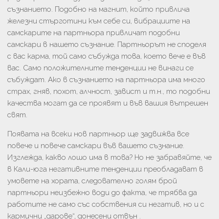
съзнанието. Подобно на магнит, който привлича
железни стърготини към себе си, вибрациите на
самскарите на партньора привличат подобни
самскари в нашето съзнание. Партньорът не споделя
с вас карма, той само събужда това, което вече е във
вас. Само положителните тенденции не винаги се
събуждат. Ако в съзнанието на партньора има много
страх, гняв, похот, алчност, завист и т.н., то подобни
качества могат да се проявят и във вашия вътрешен
свят.
Появата на всеки нов партньор ще задвижва все
повече и повече самскари във вашето съзнание.
Изглежда, какво лошо има в това? Но не забравяйте, че
в Кали-юга негативните тенденции преобладават в
умовете на хората, следователно голям брой
партньори неизбежно води до факта, че трябва да
работите не само със собствения си негатив, но и с
кармични „дарове“, донесени отвън .