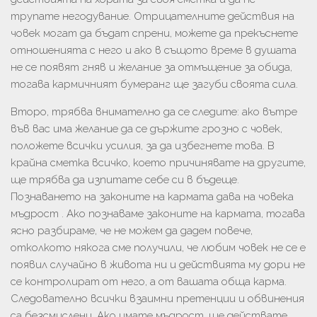
трупате негодувание. Отрицателните действия на
човек могат да бъдат спрени, можете да прекъснете
отношенията с него и ако в същото време в душата
не се появят гняв и желание за отмъщение за обида,
тогава кармичният бумеранг ще загуби своята сила.
Второ, трябва внимателно да се следите: ако вътре
във вас има желание да се държите грозно с човек,
положете всички усилия, за да избегнете това. В
крайна сметка всичко, което причинявате на другите,
ще трябва да изпитате себе си в бъдеще.
Познаването на законите на кармата дава на човека
мъдрост . Ако познаваме законите на кармата, тогава
ясно разбираме, че не можем да дадем повече,
отколкото някога сме получили, че любим човек не се е
появил случайно в живота ни и действията му дори не
се контролират от него, а от вашата обща карма.
Следователно всички взаимни претенции и обвинения
са безсмислени. Ако имате мъдрост, ще действате