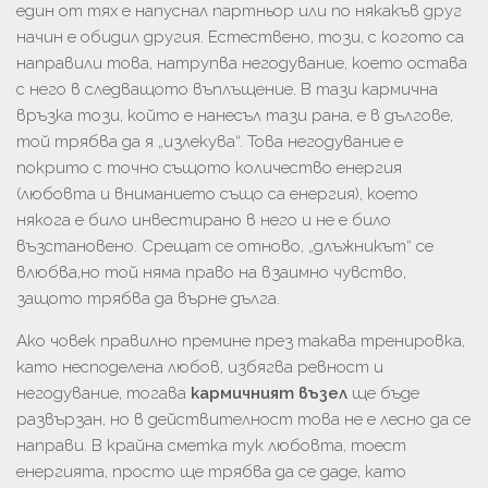
един от тях е напуснал партньор или по някакъв друг
начин е обидил другия. Естествено, този, с когото са
направили това, натрупва негодувание, което остава
с него в следващото въплъщение. В тази кармична
връзка този, който е нанесъл тази рана, е в дългове,
той трябва да я „излекува“. Това негодувание е
покрито с точно същото количество енергия
(любовта и вниманието също са енергия), което
някога е било инвестирано в него и не е било
възстановено. Срещат се отново, „длъжникът“ се
влюбва,но той няма право на взаимно чувство,
защото трябва да върне дълга.
Ако човек правилно премине през такава тренировка,
като несподелена любов, избягва ревност и
негодувание, тогава
кармичният възел
ще бъде
развързан, но в действителност това не е лесно да се
направи. В крайна сметка тук любовта, тоест
енергията, просто ще трябва да се даде, като