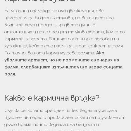
На мнозина изглежда, че има две желания, две
намерения да бъдат щастливи, но всъщност има
възпитателен процес и за двете души. В
отношенията не се срещат толкова хората, колкото
кармата на хората. Вашият партньор е подобен на
художника, който сте наели да играе конкретна роля.
По-точно, вашата карма му дава ролята.
Ако
уволните артист, но не промените сценария на
филма, следващият изпълнител ще играе същата
роля.
Какво е кармична връзка?
Случва се, когато срещнем човек, веднага усещаме
взаимен интерес и привличане, сякаш се познаваме от
дълго време, почти веднага има близост и