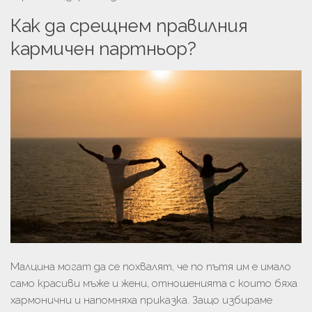
Как да срещнем правилния
кармичен партньор?
Малцина могат да се похвалят, че по пътя им е имало
само красиви мъже и жени, отношенията с които бяха
хармонични и напомняха приказка. Защо избираме