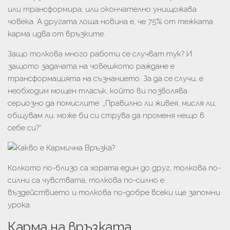
или трансформира, или окончателно унищожава
човека. А другата лоша новина е, че 75% от тежката
карма идва от връзките.
Защо толкова много работи се случват тук? И
защото задачата на човешкото раждане е
трансформацията на съзнанието. За да се случи, е
необходим мощен тласък, който ви позволява
сериозно да помислите: „Правилно ли живея, мисля ли,
общувам ли, може би си струва да променя нещо в
себе си?“
Колкото по-близо са хората един до друг, толкова по-
силни са чувствата, толкова по-силно е
въздействието и толкова по-добре всеки ще запомни
урока.
Карма на връзката