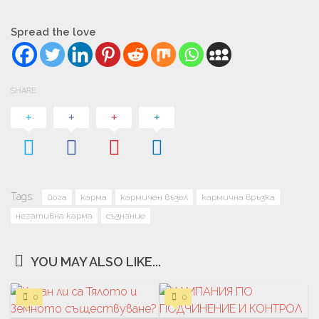
Spread the love
SHARE
Tags:
йога
карма
кармичен възел
кармична връзка
негативна карма
съзнание
YOU MAY ALSO LIKE...
0
0