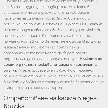
С всяка инкарнация възелът се стяга още повече. И
става по-трудно да го развържеш. Не е като в
училище: ако не го издържиш, вземи нов билет.
Кармичната ситуация обрасва с нови емоции и
привлича все повече и повече нови участници, така че
нейното разрешаване става все по-трудно. Може би
някога участниците в събитията са били само
познати, но тъй като възелът не е бил развързан по
никакъв начин, той е станал по-плътен и
следователно те вече могат да бъдат родени
роднини или да станат съпруг и съпруга.
Колкото по-
голям е дългът, толкова по-силна е кармичната
връзка.
А къде другаде има по-близки отношения
освен в семейството? Следователно в семейство или
в любовна двойка (със стопроцентова вероятност) се
събират хора с нерешена карма.
Отработване на карма в една
връзка