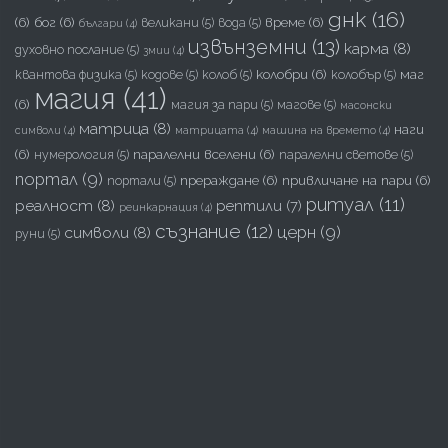
днк
(16)
(6)
бог
(6)
време
(6)
великани
(5)
вода
(5)
българи
(4)
извънземни
(13)
карма
(8)
духовно послание
(5)
змии
(4)
колобри
(6)
маг
квантова физика
(5)
кодове
(5)
колоб
(5)
колобър
(5)
магия
(41)
(6)
магия за пари
(5)
магове
(5)
масонски
матрица
(8)
наги
символи
(4)
матрицата
(4)
машина на времето
(4)
(6)
паралелни вселени
(6)
нумерология
(5)
паралелни светове
(5)
портал
(9)
прераждане
(6)
привличане на пари
(6)
портали
(5)
ритуал
(11)
реалност
(8)
рептили
(7)
реинкарнация
(4)
съзнание
(12)
церн
(9)
символи
(8)
руни
(5)