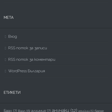
МЕТА
Вход
RSS поток за записи
RSS поток за коментари
WordPress България
ЕТИКЕТИ
анунаки
(12)
Баал
(7)
алхимия
(7)
Ваал
(6)
баене
арийци
(5)