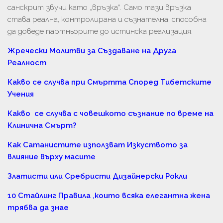
санскрит звучи като „връзка“. Само тази връзка
става реална, контролирана и съзнателна, способна
да доведе партньорите до истинска реализация.
Жречески Молитви за Създаване на Друга
Реалност
Какво се случва при Смъртта Според Тибетските
Учения
Какво се случва с човешкото съзнание по време на
Клинична Смърт?
Как Сатанистите използват Изкуството за
влияние върху масите
Златисти или Сребристи Дизайнерски Рокли
10 Стайлинг Правила ,които всяка елегантна жена
трябва да знае