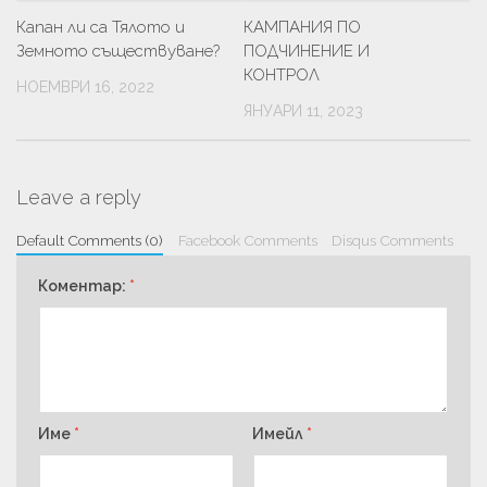
Капан ли са Тялото и
КАМПАНИЯ ПО
Земното съществуване?
ПОДЧИНЕНИЕ И
КОНТРОЛ
НОЕМВРИ 16, 2022
ЯНУАРИ 11, 2023
Leave a reply
Default Comments (0)
Facebook Comments
Disqus Comments
Коментар:
*
Име
*
Имейл
*