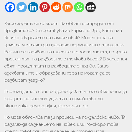
Защо хората се срещат, влюбват и страдат от
връзките си? Съществува ли карма на връзката или
всичко е в ръцете на самия човек? Много хора на
земята мечтаят да изградят хармонични отношения.
Всички се надяват на щастие и просперитет, но защо
процентът на разводите е толкова висок? В западния
свят, процентът на разводите е над 80. Защо
адекватните и образовани хора не могат да се
разбират заедно?
Психолозите и социолозите дават много обяснения за
кризата на институцията на семейството:
икономика, демография, екология и пр.
Но йога обяснява тези процеси на по-дълбоко ниво. Тя
разглежда съзнанието на човек, или по-скоро това,
което ръководи това съзнание. Според йога