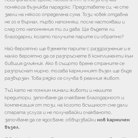
понякога възниква парадокс. Представете си, че сте
заели на някого определена сума. Този човек отдавна
не го е върнал, първо напомняш, после настояваш и
след сто напомняния ти ги дава. Ще бъдете ли
благодарни, когато получите парите си обратно?
Най-вероятно ще вземете парите с раздразнение и е
малко вероятно да се разпръснете в комплименти към
бившия длъжник. Ако в същото време страните се
разпръснат мирно, тогава кармичният възел ще бъде
развързан. Това рядко се случва в реалния живот.
Тъй като не помним минали животи и нашите
кредитори, започваме да очакваме благодарност и
компенсация от този, на когото всъщност сме дали
старата услуга и не получавайки очакваното,
започваме да се ядосваме, обвързвайки
нов кармичен
възел.