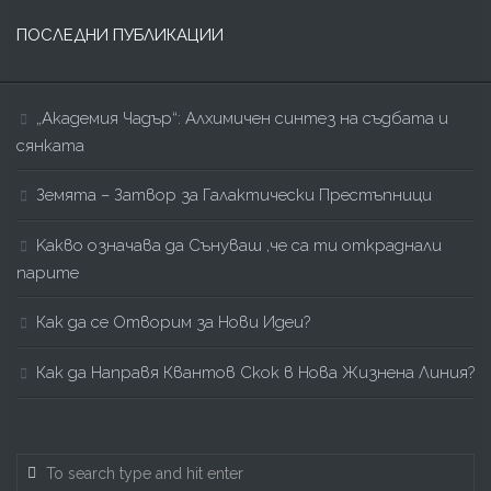
ПОСЛЕДНИ ПУБЛИКАЦИИ
„Академия Чадър“: Алхимичен синтез на съдбата и
сянката
Земята – Затвор за Галактически Престъпници
Kакво означава да Сънуваш ,че са ти откраднали
парите
Как да се Отворим за Нови Идеи?
Как да Направя Квантов Скок в Нова Жизнена Линия?