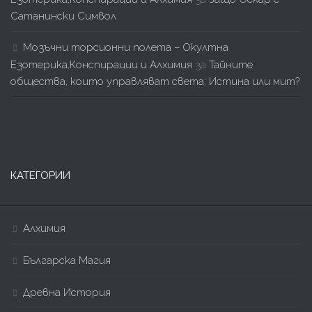
Сатанински Символ
Мозъчни торсионни полета – Окултна
Езотерика,Конспирации и Алхимия
за
Тайните
общества, които управляват света: Истина или мит?
КАТЕГОРИИ
Алхимия
Българска Магия
Древна История