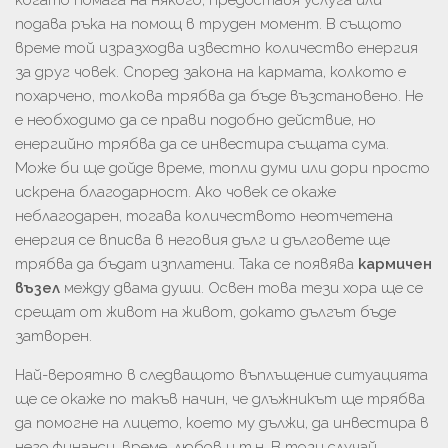
когато помага на някого, предоставя услуга или
подава ръка на помощ в труден момент. В същото
време той изразходва известно количество енергия
за друг човек. Според закона на кармата, колкото е
похарчено, толкова трябва да бъде възстановено. Не
е необходимо да се прави подобно действие, но
енергийно трябва да се инвестира същата сума.
Може би ще дойде време, топли думи или дори просто
искрена благодарност. Ако човек се окаже
неблагодарен, тогава количеството неотчетена
енергия се вписва в неговия дълг и дълговете ще
трябва да бъдат изплатени. Така се появява
кармичен
възел
между двама души. Освен това тези хора ще се
срещат от живот на живот, докато дългът бъде
затворен.
Най-вероятно в следващото въплъщение ситуацията
ще се окаже по такъв начин, че длъжникът ще трябва
да помогне на лицето, което му дължи, да инвестира в
него финанси, време, любов и т.н. В този случай