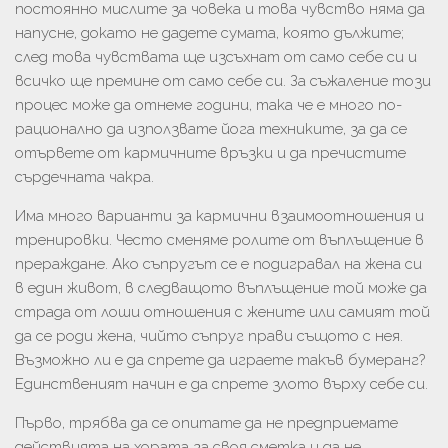
постоянно мислите за човека и това чувство няма да
напусне, докато не дадете сумата, която дължите;
след това чувствата ще изсъхнат от само себе си и
всичко ще премине от само себе си. За съжаление този
процес може да отнеме години, така че е много по-
рационално да използвате йога техниките, за да се
отървете от кармичните връзки и да пречистите
сърдечната чакра.
Има много варианти за кармични взаимоотношения и
тренировки. Често сменяме ролите от въплъщение в
прераждане. Ако съпругът се е подигравал на жена си
в един живот, в следващото въплъщение той може да
страда от лоши отношения с жените или самият той
да се роди жена, чийто съпруг прави същото с нея.
Възможно ли е да спрете да играете такъв бумеранг?
Единственият начин е да спрете злото върху себе си.
Първо, трябва да се опитате да не предприемате
действията на хората за своя сметка и да не