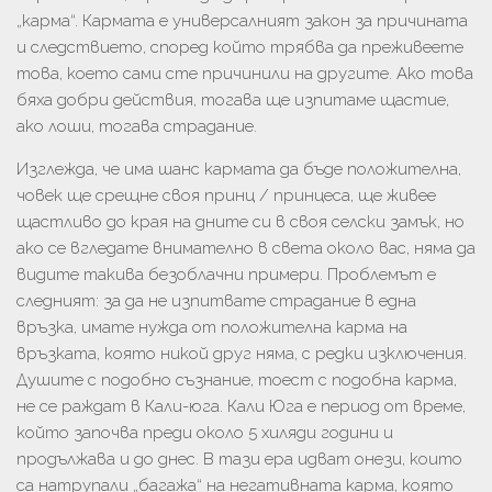
„карма“. Кармата е универсалният закон за причината
и следствието, според който трябва да преживеете
това, което сами сте причинили на другите. Ако това
бяха добри действия, тогава ще изпитаме щастие,
ако лоши, тогава страдание.
Изглежда, че има шанс кармата да бъде положителна,
човек ще срещне своя принц / принцеса, ще живее
щастливо до края на дните си в своя селски замък, но
ако се вгледате внимателно в света около вас, няма да
видите такива безоблачни примери. Проблемът е
следният: за да не изпитвате страдание в една
връзка, имате нужда от положителна карма на
връзката, която никой друг няма, с редки изключения.
Душите с подобно съзнание, тоест с подобна карма,
не се раждат в Кали-юга. Кали Юга е период от време,
който започва преди около 5 хиляди години и
продължава и до днес. В тази ера идват онези, които
са натрупали „багажа“ на негативната карма, която