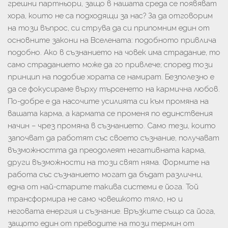
грешни партньори, защо в нашата среда се появяват
хора, които не са подходящи за нас? За да отговорим
на този въпрос, си струва да си припомним един от
основните закони на Вселената: подобното привлича
подобно. Ако в съзнанието на човек има страдание, то
само страданието може да го привлече; според този
принцип на подобие хората се намират. Безполезно е
да се фокусираме върху търсенето на кармична любов.
По-добре е да насочите усилията си към промяна на
вашата карма, а кармата се променя по единствения
начин – чрез промяна в съзнанието. Само тези, които
започват да работят със своето съзнание, получават
възможността да преодолеят негативната карма,
други възможности на този свят няма. Формите на
работа със съзнанието могат да бъдат различни,
една от най-старите такива системи е йога. Той
трансформира не само човешкото тяло, но и
неговата енергия и съзнание. Връзките също са йога,
защото един от преводите на този термин от