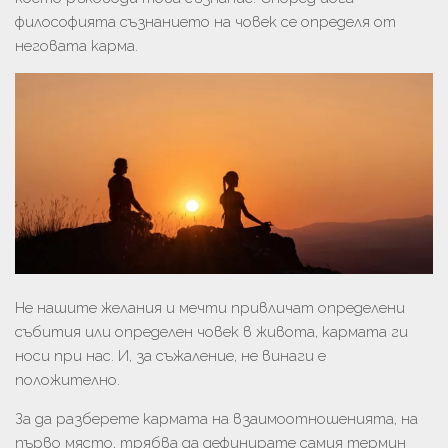
философията съзнанието на човек се определя от
неговата карма.
Не нашите желания и мечти привличат определени
събития или определен човек в живота, кармата ги
носи при нас. И, за съжаление, не винаги е
положително.
За да разберете кармата на взаимоотношенията, на
първо място, трябва да дефинирате самия термин