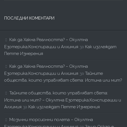
ПОСЛЕДНИ КОМЕНТАРИ
Как да Хакна Реалността? – Окултна
Езотерика,Конспирации и Алхимия
за
Как изглеждат
Петте Измерения
Как да Хакна Реалността? – Окултна
Езотерика,Конспирации и Алхимия
за
Тайните
общества, които управляват света: Истина или мит?
Тайните общества, които управляват света:
Истина или мит? – Окултна Езотерика,Конспирации и
Алхимия
за
Как изглеждат Петте Измерения
Мозъчни торсионни полета – Окултна
Езотерика,Конспирации и Алхимия
за
Защо Оскар е