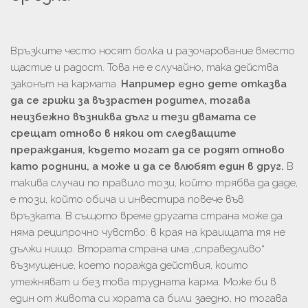
Връзките често носят болка и разочарование вместо
щастие и радост. Това не е случайно, така действа
законът на кармата.
Например едно дете отказва
да се грижи за възрастен родител, тогава
неизбежно възниква дълг и тези двамата се
срещат отново в някои от следващите
прераждания, където могат да се родят отново
като роднини, а може и да се влюбят един в друг.
В
такива случаи по правило този, който трябва да даде,
е този, който обича и инвестира повече във
връзката. В същото време другата страна може да
няма реципрочно чувство: в края на краищата тя не
дължи нищо. Втората страна има „справедливо“
възмущение, което поражда действия, които
утежняват и без това трудната карма. Може би в
един от живота си хората са били заедно, но тогава