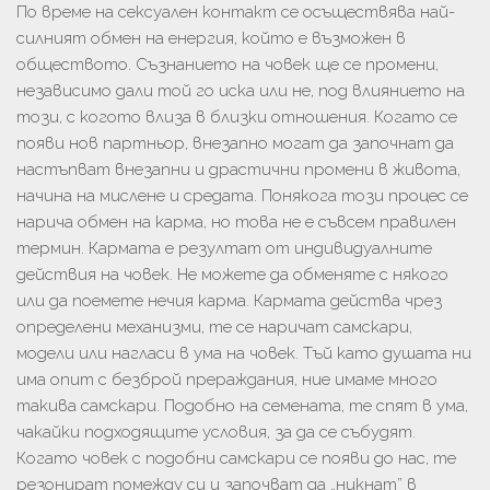
По време на сексуален контакт се осъществява най-
силният обмен на енергия, който е възможен в
обществото. Съзнанието на човек ще се промени,
независимо дали той го иска или не, под влиянието на
този, с когото влиза в близки отношения. Когато се
появи нов партньор, внезапно могат да започнат да
настъпват внезапни и драстични промени в живота,
начина на мислене и средата. Понякога този процес се
нарича обмен на карма, но това не е съвсем правилен
термин. Кармата е резултат от индивидуалните
действия на човек. Не можете да обменяте с някого
или да поемете нечия карма. Кармата действа чрез
определени механизми, те се наричат ​​самскари,
модели или нагласи в ума на човек. Тъй като душата ни
има опит с безброй прераждания, ние имаме много
такива самскари. Подобно на семената, те спят в ума,
чакайки подходящите условия, за да се събудят.
Когато човек с подобни самскари се появи до нас, те
резонират помежду си и започват да „никнат” в