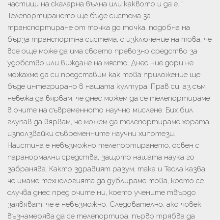
частици на скаларна вълна или каквото и да е. “
Телепортирането ще бъде система за
транспортиране от точка до точка, подобна на
бърза транспортна система, с изключение на това, че
все още може да има своето превозно средство за
удобство или виждане на място. Днес ние дори не
можахме да си представим как това приложение ще
бъде интегрирано в нашата култура. Прав си, аз съм
невежа да вярвам, че днес можем да се телепортираме
в очите на съвременното научно мислене. Бих бил
глупав да вярвам, че можем да телепортираме хората,
използвайки съвременните научни хипотези.
Наистина е невъзможно телепортирането, освен с
паранормални средства, защото нашата наука го
забранява. Както здравият разум, така и Тесла казва,
че имаме технологията да дублираме това, което се
случва днес пред очите ни, което учените твърдо
заявяват, че е невъзможно. Следователно, ако човек
възнамерява да се телепортира, първо трябва да