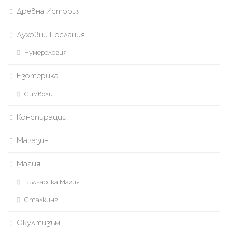
Древна История
Духовни Послания
Нумерология
Езотерика
Символи
Конспирации
Магазин
Магия
Българска Магия
Сталкинг
Окултизъм