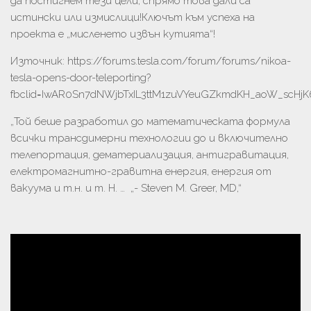
да постигнем тези цели, спрямо това дали са
истински или измислици!Ключът към успеха на
проекта е „мисленето извън кутията“!
Източник: https://forums.tesla.com/forum/forums/nikoa-
tesla-opens-door-teleporting?
fbclid=IwAR0Sn7dNWjbTxIL3ttM1zuVYeuGZkmdKH_aoW_scHjK
„Той беше разработил до математическата формула
всички трансдимерни технологии до и включително
телепортация, дематериализация, антигравитация,
електромагнитно-гравитна енергия, енергия от
вакуума и т.н. и т. Н. … „- Steven M. Greer, MD,“