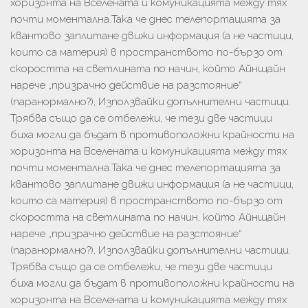
хоризонта на Вселената и комуникацията между тях
почти моментална.Така че днес телепортацията за
квантово заплитане движи информация (а не частици,
които са материя) в пространството по-бързо от
скоростта на светлината по начин, който Айнщайн
нарече „призрачно действие на разстояние“
(паранормално?), Използвайки допълнителни частици.
Трябва също да се отбележи, че тези две частици
биха могли да бъдат в противоположни крайности на
хоризонта на Вселената и комуникацията между тях
почти моментална.Така че днес телепортацията за
квантово заплитане движи информация (а не частици,
които са материя) в пространството по-бързо от
скоростта на светлината по начин, който Айнщайн
нарече „призрачно действие на разстояние“
(паранормално?), Използвайки допълнителни частици.
Трябва също да се отбележи, че тези две частици
биха могли да бъдат в противоположни крайности на
хоризонта на Вселената и комуникацията между тях