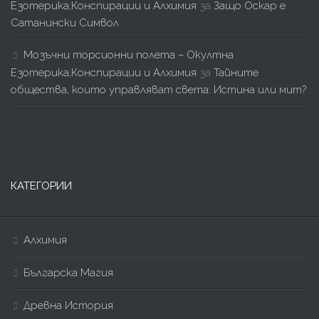
Езотерика,Конспирации и Алхимия
за
Защо Оскар е
Сатанински Символ
Мозъчни торсионни полета – Окултна
Езотерика,Конспирации и Алхимия
за
Тайните
общества, които управляват света: Истина или мит?
КАТЕГОРИИ
Алхимия
Българска Магия
Древна История