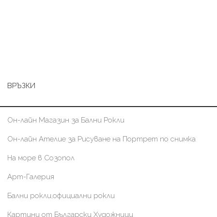
ВРЪЗКИ
Он-лайн Магазин за Бални Рокли
Он-лайн Ателие за Рисуване на Портрет по снимка
На море в Созопол
Арт-Галерия
Бални рокли,официални рокли
Картини от Български Художници