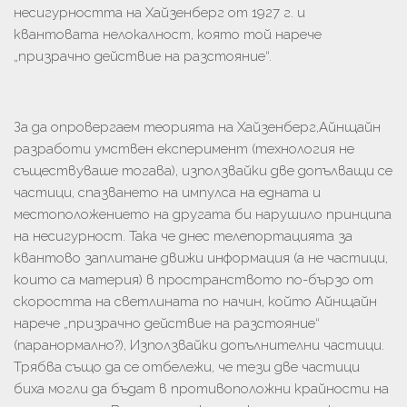
несигурността на Хайзенберг от 1927 г. и
квантовата нелокалност, която той нарече
„призрачно действие на разстояние“.
За да опровергаем теорията на Хайзенберг,Айнщайн
разработи умствен експеримент (технология не
съществуваше тогава), използвайки две допълващи се
частици, спазването на импулса на едната и
местоположението на другата би нарушило принципа
на несигурност. Така че днес телепортацията за
квантово заплитане движи информация (а не частици,
които са материя) в пространството по-бързо от
скоростта на светлината по начин, който Айнщайн
нарече „призрачно действие на разстояние“
(паранормално?), Използвайки допълнителни частици.
Трябва също да се отбележи, че тези две частици
биха могли да бъдат в противоположни крайности на