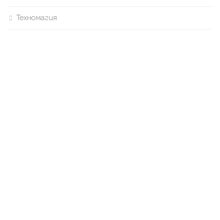
Техномагия