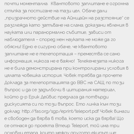
почти моментална. Квантовото заплитане е огромна
стъпка за постигане на тази цел. Обаче дали
„призрачното действие на Айнщайн на разстояние“ се
разглежда като затъване на слама, доказани явления в
науката или паранормално събитие, зависи от
наблюдателя – според мен науката не може да го
обясни! Едно е сигурно обаче, че квантовото
заплитане не е телепортация – премества се само
информация, никога не е важно! Телекенезата никога
не е била демонстрирана при контролирани условия в
цялата човешка история. Човек трябва да прочете
Доклада за телепортацията до ВВС на САЩ по този
въпрос и да се задълбочи в цитирания материал,
който д-р Ерик Дейвис предлага да потвърди
дискусията си по този въпрос. Ето линка към този
доклад: http://fas.org/sgp/eprint/teleport.pdf Човек винаги
е свободен да вярва в това, което иска да вярва! Що
се отнася до проекта Bmeup Teleport, той има три
основни етапа, които между другото екипът ще