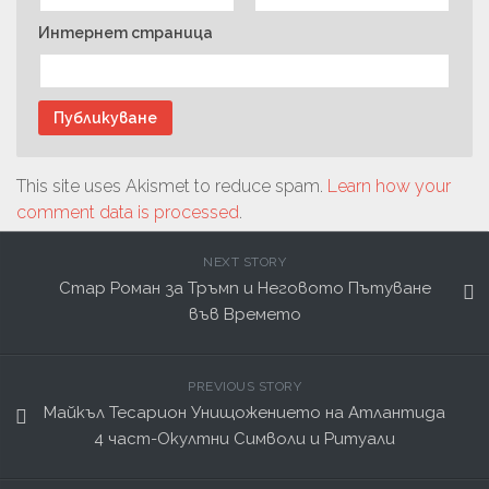
Интернет страница
This site uses Akismet to reduce spam.
Learn how your
comment data is processed
.
NEXT STORY
Стар Роман за Тръмп и Неговото Пътуване
във Времето
PREVIOUS STORY
Майкъл Тесарион Унищожението на Атлантида
4 част-Окултни Символи и Ритуали