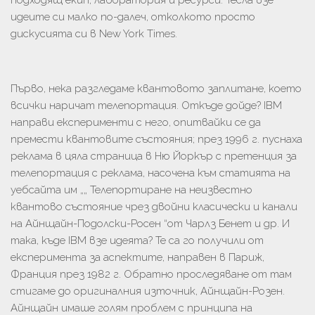
подходящ екип, лаборатория и ресурси. Тесла взе
идеите си малко по-далеч, отколкото просто
дискусията си в New York Times.
Първо, нека разгледаме квантовото заплитане, което
всички наричат ​​телепортация. Откъде дойде? IBM
направи експерименти с него, опитвайки се да
премести квантовите състояния; през 1996 г. пуснаха
реклама в цяла страница в Ню Йоркър с претенция за
телепортация с реклама, насочена към статията на
уебсайта им „„ Телепортиране на неизвестно
квантово състояние чрез двойни класически и канали
на Айнщайн-Подолски-Росен “от Чарлз Бенет и др. И
така, къде IBM взе идеята? Те са го получили от
експеримента за аспектите, направен в Париж,
Франция през 1982 г. Обратно проследяване от там
стигаме до оригиналния източник, Айнщайн-Розен.
Айнщайн имаше голям проблем с принципа на