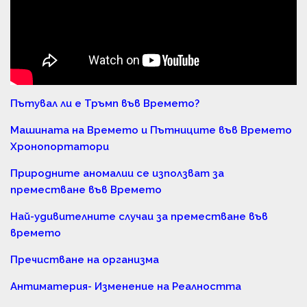
Пътувал ли е Тръмп във Времето?
Машината на Времето и Пътниците във Времето
Хронопортатори
Природните аномалии се използват за
преместване във Времето
Най-удивителните случаи за преместване във
времето
Пречистване на организма
Антиматерия- Изменение на Реалността