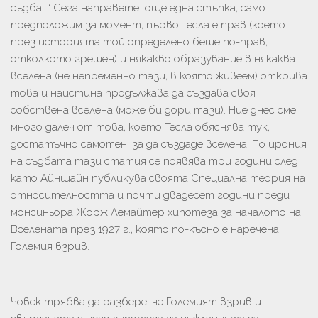
съдба. “ Сега направете още една стъпка, само
предположим за момент, първо Тесла е прав (което
през историята той определено беше по-прав,
отколкото грешен) и някакво образувание в някаква
вселена (не непременно тази, в която живеем) открива
това и наистина продължава да създава своя
собствена вселена (може би дори тази). Ние днес сме
много далеч от това, което Тесла обяснява тук,
достатъчно самотен, за да създаде вселена. По ирония
на съдбата тази статия се появява три години след
като Айнщайн публикува своята Специална теория на
относителността и почти двадесет години преди
монсиньора Жорж Лемайтер хипотеза за началото на
Вселената през 1927 г., която по-късно е наречена
Големия взрив.
Човек трябва да разбере, че Големият взрив и