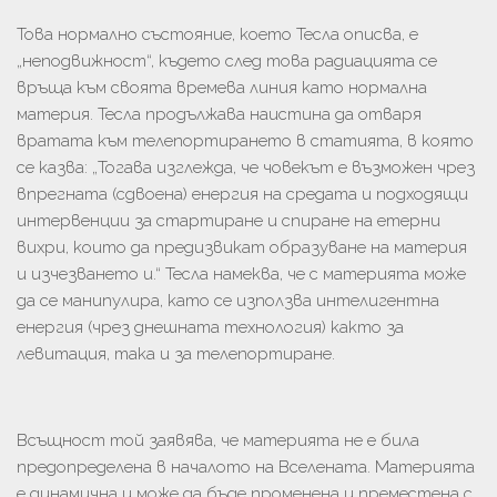
Това нормално състояние, което Тесла описва, е
„неподвижност“, където след това радиацията се
връща към своята времева линия като нормална
материя. Тесла продължава наистина да отваря
вратата към телепортирането в статията, в която
се казва: „Тогава изглежда, че човекът е възможен чрез
впрегната (сдвоена) енергия на средата и подходящи
интервенции за стартиране и спиране на етерни
вихри, които да предизвикат образуване на материя
и изчезването и.“ Тесла намеква, че с материята може
да се манипулира, като се използва интелигентна
енергия (чрез днешната технология) както за
левитация, така и за телепортиране.
Всъщност той заявява, че материята не е била
предопределена в началото на Вселената. Материята
е динамична и може да бъде променена и преместена с