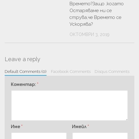
Времето?Защо ,когато
Остаряваме ни се
струва,че Времето се
Ускорява?
ОКТОМВРИ 3, 2019
Leave a reply
Default Comments (0)
Facebook Comments
Disqus Comments
Коментар:
*
Име
*
Имейл
*