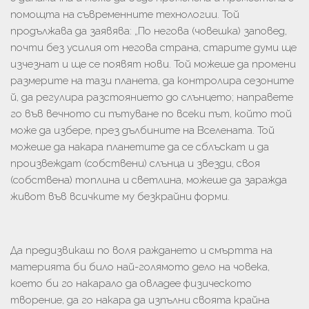
помощта на съвременните технологии. Той
продължава да заявява: „По негова (човешка) заповед,
почти без усилия от негова страна, старите думи ще
изчезнат и ще се появят нови. Той можеше да промени
размерите на тази планета, да контролира сезоните
й, да регулира разстоянието до слънцето; направете
го във вечното си пътуване по всеки път, който той
може да избере, през дълбините на Вселената. Той
можеше да накара планетите да се сблъскат и да
произвеждат (собствени) слънца и звезди, своя
(собствена) топлина и светлина, можеше да заражда
живот във всичките му безкрайни форми.
Да предизвикаш по воля раждането и смъртта на
материята би било най-голямото дело на човека,
което би го накарало да овладее физическото
творение, да го накара да изпълни своята крайна