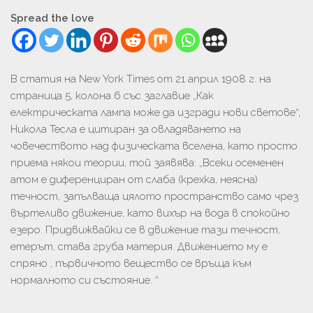
Spread the love
В статия на New York Times от 21 април 1908 г. на
страница 5, колона 6 със заглавие „Как
електрическата лампа може да изгради нови светове“,
Никола Тесла е цитиран за овладяването на
човечеството над физическата вселена, като просто
приема някои теории, той заявява: „Всеки осеменен
атом е диференциран от слаба (крехка, неясна)
течност, запълваща цялото пространство само чрез
въртеливо движение, като вихър на вода в спокойно
езеро. Придвижвайки се в движение тази течност,
етерът, става груба материя. Движението му е
спряно , първичното вещество се връща към
нормалното си състояние. “