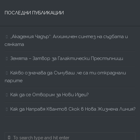
ПОСЛЕДНИ ПУБЛИКАЦИИ
„Академия Чадър“: Алхимичен синтез на съдбата и
сянката
Земята – Затвор за Галактически Престъпници
Kакво означава да Сънуваш ,че са ти откраднали
парите
Как да се Отворим за Нови Идеи?
Как да Направя Квантов Скок в Нова Жизнена Линия?