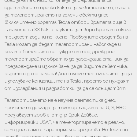
свързаната с него хипотеза за инфлацията са
единствените пречки както за левитирането, така и
за телепортирането на големи обекти днес
(включително хората). Тесла отвори вратата още в
началото на ХХ век, а науката затвори вратата около
тридесет години по-късно. Превозните средства на
Tesla могат да бъдат телепортирани навсякъде и
когато батерията се нуждае от презареждане,
телепортирайте обратно до зареждаща станция за
презареждане и изключване, за да видите съветника,
където и да се намира! Днес имаме технологията, за да
използваме концепциите на Tesla , просто се нуждаят
от изследвания и разработки, за да се осъществят.
Телепортирането не е научна фантастика днес,
прочетете доклада за телепортацията на U, S, ВВС
през август 2006 г. от д-р Ерик Дейвис,
информирайки USAF, че телепортирането е реално,
само днес само с паранормални средства. Но Тесла ни