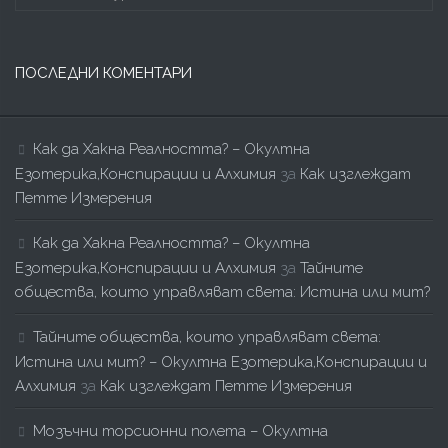
ПОСЛЕДНИ КОМЕНТАРИ
Как да Хакна Реалността? – Окултна
Езотерика,Конспирации и Алхимия
за
Как изглеждат
Петте Измерения
Как да Хакна Реалността? – Окултна
Езотерика,Конспирации и Алхимия
за
Тайните
общества, които управляват света: Истина или мит?
Тайните общества, които управляват света:
Истина или мит? – Окултна Езотерика,Конспирации и
Алхимия
за
Как изглеждат Петте Измерения
Мозъчни торсионни полета – Окултна