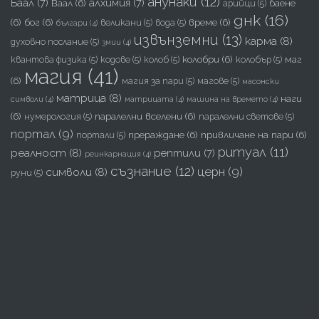
анунаки
(12)
Баал
(7)
алхимия
(7)
Ваал
(6)
баене
арийци
(5)
днк
(16)
(6)
бог
(6)
време
(6)
великани
(5)
вода
(5)
българи
(4)
извънземни
(13)
карма
(8)
духовно послание
(5)
змии
(4)
колобри
(6)
маг
квантова физика
(5)
кодове
(5)
колоб
(5)
колобър
(5)
магия
(41)
(6)
магия за пари
(5)
магове
(5)
масонски
матрица
(8)
наги
символи
(4)
матрицата
(4)
машина на времето
(4)
(6)
паралелни вселени
(6)
нумерология
(5)
паралелни светове
(5)
портал
(9)
прераждане
(6)
привличане на пари
(6)
портали
(5)
ритуал
(11)
реалност
(8)
рептили
(7)
реинкарнация
(4)
съзнание
(12)
церн
(9)
символи
(8)
руни
(5)