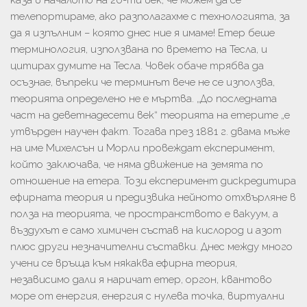
каза в началото на 20-ти век, че можем да се
телепортираме, ако разполагахме с технологията, за
да я изпълним – която днес ние я имаме! Етер беше
терминология, използвана по времето на Тесла, и
цитирах думите на Тесла. Човек обаче трябва да
осъзнае, въпреки че терминът вече не се използва,
теорията определено не е мъртва. „До последната
част на деветнадесети век“ теорията на етерите „е
утвърден научен факт. Тогава през 1881 г. двама мъже
на име Михелсън и Морли провеждат експеримент,
който заключава, че няма движение на земята по
отношение на етера. Този експеримент дискредитира
ефирната теория и предизвика нейното отхвърляне в
полза на теорията, че пространството е вакуум, а
въздухът е само химичен състав на кислород и азот
плюс други незначителни съставки. Днес между много
учени се връща към някаква ефирна теория,
независимо дали я наричат ​​етер, оргон, квантово
море от енергия, енергия с нулева точка, виртуални