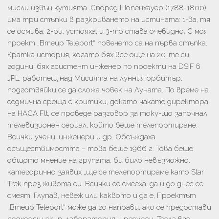
мисли извън кутията. Според Шопенхауер (1788-1800)
има три стъпки в разкриването на истината: 1-ва, тя
се осмива; 2-ри, устояха; и 3-то става очевидно. С моя
проект „Bmeup Teleport“ повечето са на първа стъпка.
Кратка история, когато бях все още на 20-те си
години, бях асистент инженер по проекти на DSIF в
JPL, работещ над Мисията на лунния орбитър,
подготвяйки се да сложа човек на Луната. По време на
седмична среща с критики, докато чакате директора
на НАСА Flt, се проведе разговор за току-що започнал
телевизионен сериал, който беше телепортиране.
Всички учени, инженери и др. Обсъждаха
осъществимостта – това беше 1966 г. Това беше
общото мнение на групата, би било невъзможно,
категорично заявих „ще се телепортираме като Star
Trek през живота си. Всички се смееха, да и до днес се
смеят! Глупав, невеж или каквото и да е, Проектът
„Bmeup Teleport“ може да го направи, ако се предостави