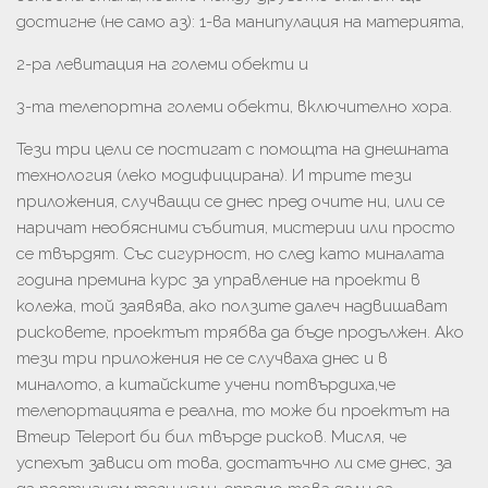
достигне (не само аз): 1-ва манипулация на материята,
2-ра левитация на големи обекти и
3-та телепортна големи обекти, включително хора.
Тези три цели се постигат с помощта на днешната
технология (леко модифицирана). И трите тези
приложения, случващи се днес пред очите ни, или се
наричат ​​необясними събития, мистерии или просто
се твърдят. Със сигурност, но след като миналата
година премина курс за управление на проекти в
колежа, той заявява, ако ползите далеч надвишават
рисковете, проектът трябва да бъде продължен. Ако
тези три приложения не се случваха днес и в
миналото, а китайските учени потвърдиха,че
телепортацията е реална, то може би проектът на
Bmeup Teleport би бил твърде рисков. Мисля, че
успехът зависи от това, достатъчно ли сме днес, за