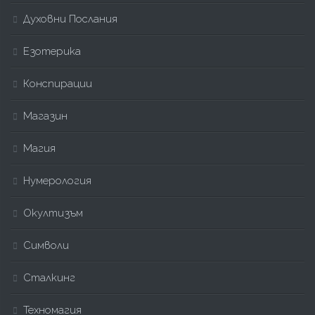
Духовни Послания
Езотерика
Конспирации
Магазин
Магия
Нумерология
Окултизъм
Символи
Сталкинг
Техномагия