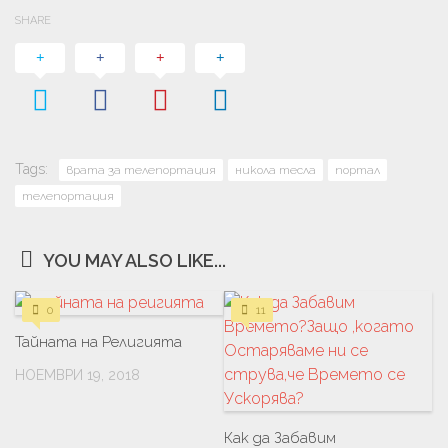
SHARE
Tags:
врата за телепортация
никола тесла
портал
телепортация
YOU MAY ALSO LIKE...
0
11
Тайната на Религията
НОЕМВРИ 19, 2018
Как да Забавим