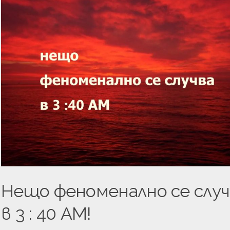
ТВО
АНЕ
Нещо феноменално се случ
в 3 : 40 АМ!