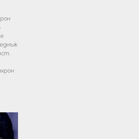
хрон
в
де
веднъж
ост.
нхрон