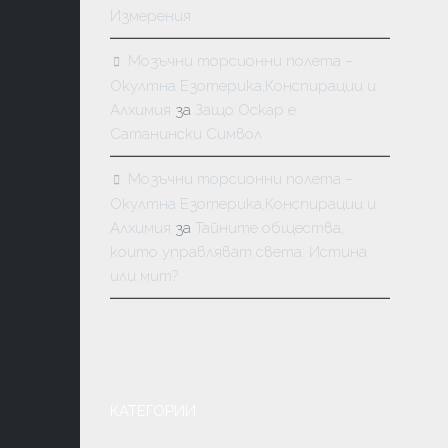
Измерения
Мозъчни торсионни полета –
Окултна Езотерика,Конспирации и
Алхимия
за
Защо Оскар е
Сатанински Символ
Мозъчни торсионни полета –
Окултна Езотерика,Конспирации и
Алхимия
за
Тайните общества,
които управляват света: Истина
или мит?
КАТЕГОРИИ