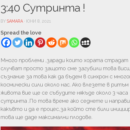
УРА
3:40 Сутринта !
ТЬОРСТВО
BY
SAMARA
· ЮНИ 8, 2021
И
Spread the love
Много проблеми ,заради които хората страдат 
случват просто защото сме загубили това вис
съзнание за това как да бъдем в синхрон с мног
космически сили около нас. Ако влезете в ритъм
живота вие ще се събудите някъде около 3 часа
ЦИЯ
сутринта .По това време ако седнете и направ
ГИЯ
какъвто и да е процес,за който сте били иниции
това ще даде максимални плодове.
ЛОГИЯ