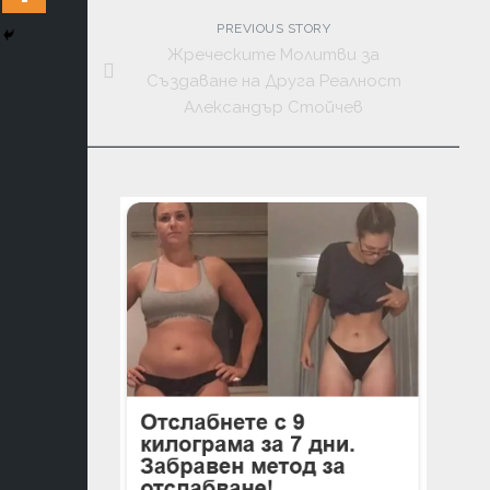
ЛИТЕРАТ
PREVIOUS STORY
КОНТАК
Жреческите Молитви за
Създаване на Друга Реалност
ДУХОВН
Александър Стойчев
УЧЕНИЯ
ФЪН
ШУЙ
МАГИЯ
ТАЙНИ
И
ЗАГАДКИ
МЕДИТА
АСТРОЛО
И
НУМЕРО