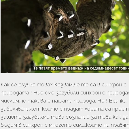
Как се случва това? Казвам,че те са в синхрон с
природата ! Ние сме загубили синхрон с природа
мислим,че такава е нашата природа. Не ! Всички
заболявания,от които страдат хората са прост
защото загубихме това съзнание за това как да
бъдем в синхрон с многото сили,които ни правя