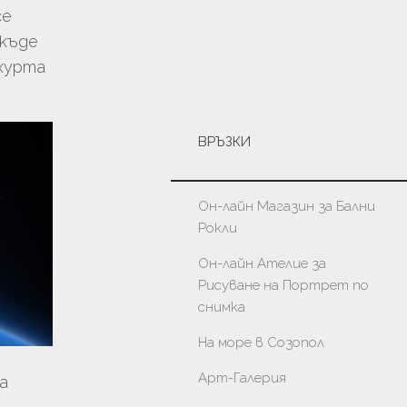
се
якъде
ахурта
ВРЪЗКИ
Он-лайн Магазин за Бални
Рокли
Он-лайн Ателие за
Рисуване на Портрет по
снимка
На море в Созопол
Арт-Галерия
а