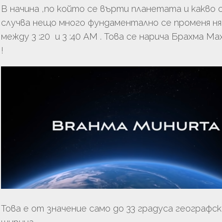
В начина ,по който се върти планетата и какво 
случва нещо много фундаментално се променя н
между 3 :20 и 3 :40 АМ . Това се нарича Брахма М
!
Това е от значение само до 33 градуса географск