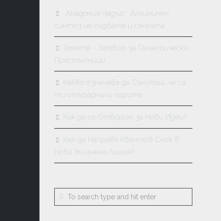
„Академия Чадър“: Алхимичен
синтез на съдбата и сянката
Земята – Затвор за Галактически
Престъпници
Kакво означава да Сънуваш ,че са
ти откраднали парите
Как да се Отворим за Нови Идеи?
Как да Направя Квантов Скок в
Нова Жизнена Линия?