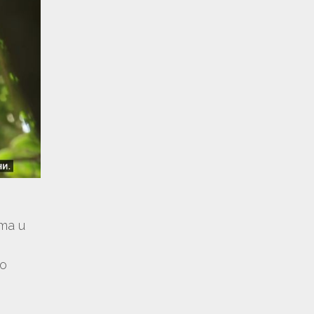
та и
о
т