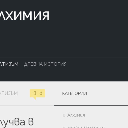
АЛХИМИЯ
ЛТИЗЪМ
ДРЕВНА ИСТОРИЯ
ЛТИЗЪМ
0
КАТЕГОРИИ
Алхимия
учва в