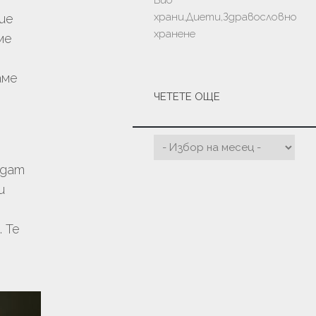
Био
храни,Диети,Здравословно
ие
хранене
ме
аме
ЧЕТЕТЕ ОЩЕ
ждат
и
 Те