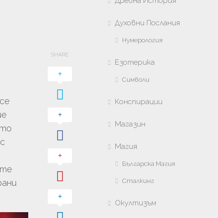
Древна История
Духовни Послания
Нумерология
SHARE
Езотерика
Символи
се
Конспирации
ше
Магазин
ото
 с
Магия
Българска Магия
ите
Сталкинг
рани
Окултизъм