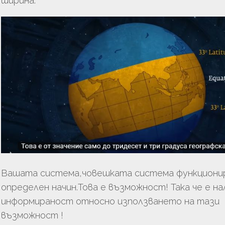
ширина.
Вашата система,човешката система функциони
определен начин.Това е възможност! Така че е на
информираност относно използването на тази
възможност !