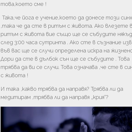
това,което сме !
Така,че йога е учение,което да донесе този син
,така че да сте в ритъм с живота. Ако влезете 
ритъм с живота вие също ще се събудите някъ
след 3:00 часа сутринта . Ако сте в съзнание из
във вас ще се случи определена искра на жизнен
Дори да сте в дълбок сън ще се събудите . Това
трябва да ви се случи. Това означава ,че сте в си
с живота !
И така ,какво трябва да направя? Трябва ли да
медитирам ,трябва ли да направя „крия“?