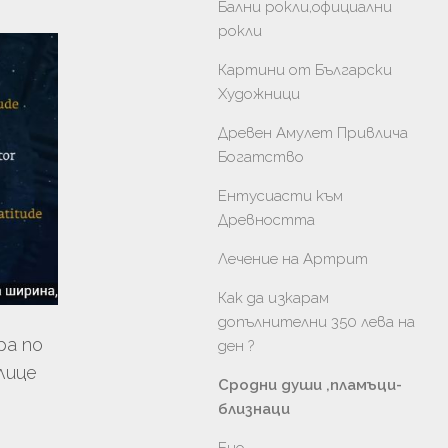
Бални рокли,официални
рокли
Картини от Български
Художници
Древен Амулет Привлича
Богатство
Ентусиасти към
Древността
Лечение на Артрит
Как да изкарам
допълнителни 350 лева на
ра по
ден ?
лице
Сродни души ,пламъци-
близнаци