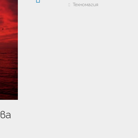
Техномагия
ва