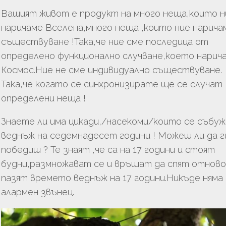
Вашият живот е продукт на много неща,които н
наричаме Вселена,много неща ,които ние нарича
съществуване !Така,че ние сме последица от
определено функционално случване,което нарич
Космос.Ние не сме индивидуално съществуване.
Така,че когато се синхронизирате ще се случат
определени неща !
Знаете ли има цикади,/насекоми/които се събу
веднъж на седемнадесет години ! Можеш ли да г
победиш ? Те знаят ,че са на 17 години и стоят
будни,размножават се и връщат да спят отново.
пазят времето веднъж на 17 години.Никъде няма
алармен звънец.