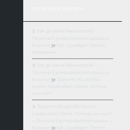
ПОСЛЕДНИ КОМЕНТАРИ
Как да Хакна Реалността? –
Окултна Езотерика,Конспирации и
Алхимия
за
Как изглеждат Петте
Измерения
Как да Хакна Реалността? –
Окултна Езотерика,Конспирации и
Алхимия
за
Тайните общества,
които управляват света: Истина
или мит?
Тайните общества, които
управляват света: Истина или мит?
– Окултна Езотерика,Конспирации и
Алхимия
за
Как изглеждат Петте