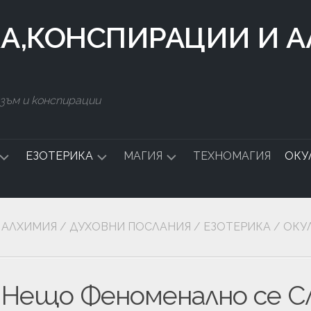
КА,КОНСПИРАЦИИ И 
зъм и конспирации
ЕЗОТЕРИКА
МАГИЯ
ТЕХНОМАГИЯ
ОКУ
ДСТВО
СИМВОЛИ
БЪЛГАРСКА
МАГИЯ
АЛХИМИЯ
/
ДУХОВНИ ПОСЛАНИЯ
/
ЕЗОТЕРИКА
/
ОКУ
СТАЛКИНГ
ЧНА
Нещо Феноменално се Сл
А