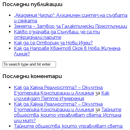
Последни публикации
„Академия Чадър“: Алхимичен синтез на съдбата
и сянката
Земята – Затвор за Галактически Престъпници
Kакво означава да Сънуваш ,че са ти
откраднали парите
Как да се Отворим за Нови Идеи?
Как да Направя Квантов Скок в Нова Жизнена
Линия?
Последни коментари
Как да Хакна Реалността? – Окултна
Езотерика,Конспирации и Алхимия
за
Как
изглеждат Петте Измерения
Как да Хакна Реалността? – Окултна
Езотерика,Конспирации и Алхимия
за
Тайните
общества, които управляват света: Истина
или мит?
Тайните общества, които управляват света: