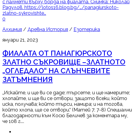
0
Алхимия
/
Древна История
/
Езотерика
януари 21, 2023
ФИАЛАТА ОТ ПАНАГЮРСКОТО
ЗЛАТНО СЪКРОВИЩЕ –ЗЛАТНОТО
„ОГЛЕДАЛО“ НА СЛЪНЧЕВИТЕ
ЗАТЪМНЕНИЯ
„Искайте, и ще ви се даде; търсете, и ще намерите;
хлопайте, и ще ви се отвори, защото всеки, който
иска, получава; който търси, намира; и на тогова,
който хлопа, ще се отвори.“ (Матей 7: 7-8) Специални
благодарности към Косю Беличев за коментара му,
че 108 г....