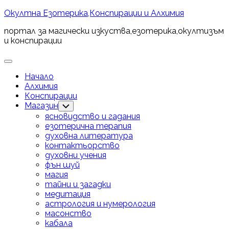
Skip
Окултна Езотерика,Конспирации и Алхимия
to
портал за магически изкуства,езотерика,окултизъм
content
и конспирации
Expand
Menu
Начало
Алхимия
Конспирации
Магазин
Toggle
Child
ясновидство и гадания
Menu
езотерична терапия
духовна литература
контактьорство
духовни учения
фън шуй
магия
тайни и загадки
медитация
астрология и нумерология
масонство
кабала