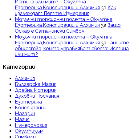
Истина или мит? – Окултна
Езотерика,Конспирации и Алхимия
за
Как
изглеждат Петте Измерения
Мозъчни торсионни полета – Окултна
Езотерика,Конспирации и Алхимия
за
Защо
Оскар е Сатанински Символ
Мозъчни торсионни полета – Окултна
Езотерика,Конспирации и Алхимия
за
Тайните
общества, които управляват света: Истина
или мит?
Категории
Алхимия
Българска Магия
Древна История
Духовни Послания
Езотерика
Конспирации
Магазин
Магия
Нумерология
Окултизъм
Символи