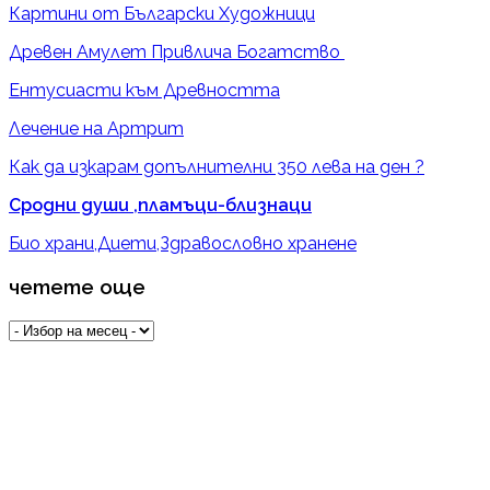
Картини от Български Художници
Древен Амулет Привлича Богатство
Ентусиасти към Древността
Лечение на Артрит
Как да изкарам допълнителни 350 лева на ден ?
Сродни души ,пламъци-близнаци
Био храни,Диети,Здравословно хранене
четете още
четете
още