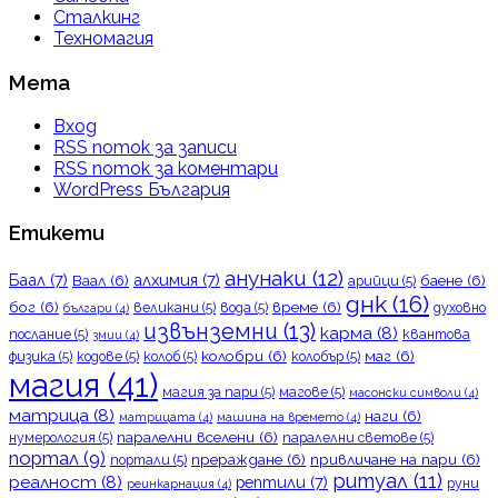
Сталкинг
Техномагия
Мета
Вход
RSS поток за записи
RSS поток за коментари
WordPress България
Етикети
анунаки
(12)
Баал
(7)
алхимия
(7)
Ваал
(6)
баене
(6)
арийци
(5)
днк
(16)
бог
(6)
време
(6)
великани
(5)
вода
(5)
духовно
българи
(4)
извънземни
(13)
карма
(8)
послание
(5)
квантова
змии
(4)
колобри
(6)
маг
(6)
физика
(5)
кодове
(5)
колоб
(5)
колобър
(5)
магия
(41)
магия за пари
(5)
магове
(5)
масонски символи
(4)
матрица
(8)
наги
(6)
матрицата
(4)
машина на времето
(4)
паралелни вселени
(6)
нумерология
(5)
паралелни светове
(5)
портал
(9)
прераждане
(6)
привличане на пари
(6)
портали
(5)
ритуал
(11)
реалност
(8)
рептили
(7)
руни
реинкарнация
(4)