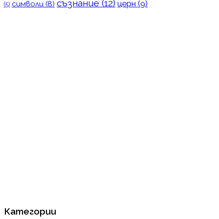
съзнание
(12)
церн
(9)
символи
(8)
(5)
Категории