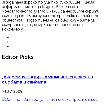
вижда панагюрското златно съкровище? Каква
информация може да бъде извлечена от
моноатомното злато и какви са неговите скрити
сили познати в ритуалните практики на тайните
общества? Подготвени ли са били службите за
сигурност за изненадващото посещение на
Рокфелер у...
Editor Picks
„Академия Чадър“: Алхимичен синтез на
съдбата и сянката
май 7, 2025