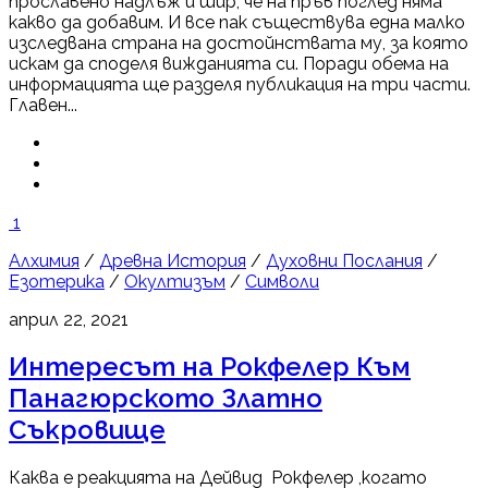
прославено надлъж и шир, че на пръв поглед няма
какво да добавим. И все пак съществува една малко
изследвана страна на достойнствата му, за която
искам да споделя вижданията си. Поради обема на
информацията ще разделя публикация на три части.
Главен...
1
Алхимия
/
Древна История
/
Духовни Послания
/
Езотерика
/
Окултизъм
/
Символи
април 22, 2021
Интересът на Рокфелер Към
Панагюрското Златно
Съкровище
Каква е реакцията на Дейвид Рокфелер ,когато