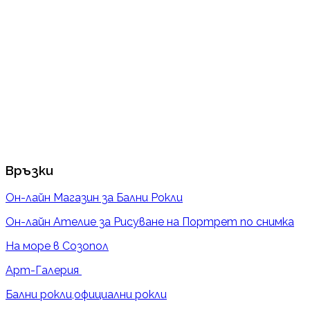
Връзки
Он-лайн Магазин за Бални Рокли
Он-лайн Ателие за Рисуване на Портрет по снимка
На море в Созопол
Арт-Галерия
Бални рокли,официални рокли