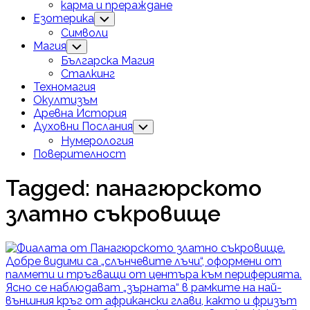
карма и прераждане
Езотерика
Toggle
Child
Символи
Menu
Магия
Toggle
Child
Българска Магия
Menu
Сталкинг
Техномагия
Окултизъм
Древна История
Духовни Послания
Toggle
Child
Нумерология
Menu
Поверителност
Tagged:
панагюрското
златно съкровище