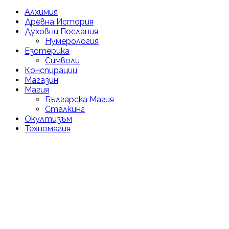
Алхимия
Древна История
Духовни Послания
Нумерология
Езотерика
Символи
Конспирации
Магазин
Магия
Българска Магия
Сталкинг
Окултизъм
Техномагия