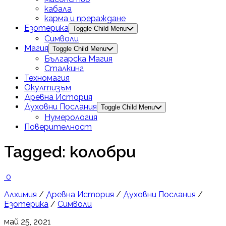
кабала
карма и прераждане
Езотерика
Toggle Child Menu
Символи
Магия
Toggle Child Menu
Българска Магия
Сталкинг
Техномагия
Окултизъм
Древна История
Духовни Послания
Toggle Child Menu
Нумерология
Поверителност
Tagged:
колобри
0
Алхимия
/
Древна История
/
Духовни Послания
/
Езотерика
/
Символи
май 25, 2021