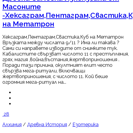
Масоните
-Хексаграм,Пентаграм,Свастика,К
на Метатрон
Хексаграм,Пентаграм,Свастика,Куб на Метатрон
Връзката между числата 9/11 ? Има ли такава ?
Сами си направете изводите от снимките тук.
Кабалистите свързват числото 11 с престъпления,
грях, магия ,война,въстания,жертвоприношения .
Поради тази причина, окултният елит често
свързва мега-ритуали, включващи
жертвоприношения, с числото 11. Кой беше
огромния мега-ритуал на...
28
Алхимия
/
Древна История
/
Езотерика