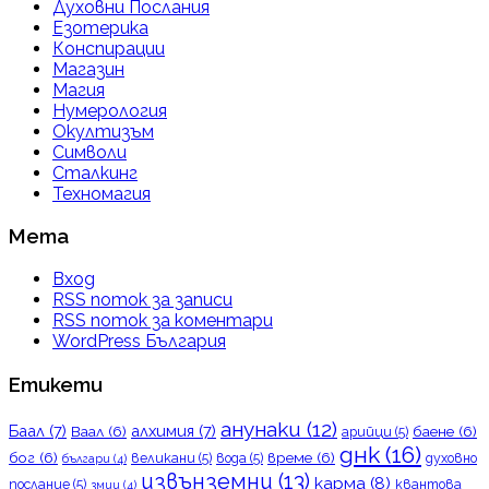
Духовни Послания
Езотерика
Конспирации
Магазин
Магия
Нумерология
Окултизъм
Символи
Сталкинг
Техномагия
Мета
Вход
RSS поток за записи
RSS поток за коментари
WordPress България
Етикети
анунаки
(12)
Баал
(7)
алхимия
(7)
Ваал
(6)
баене
(6)
арийци
(5)
днк
(16)
бог
(6)
време
(6)
великани
(5)
вода
(5)
духовно
българи
(4)
извънземни
(13)
карма
(8)
послание
(5)
квантова
змии
(4)