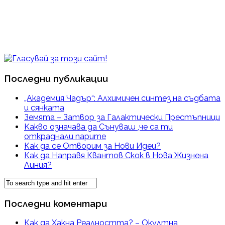
Последни публикации
„Академия Чадър“: Алхимичен синтез на съдбата
и сянката
Земята – Затвор за Галактически Престъпници
Kакво означава да Сънуваш ,че са ти
откраднали парите
Как да се Отворим за Нови Идеи?
Как да Направя Квантов Скок в Нова Жизнена
Линия?
Последни коментари
Как да Хакна Реалността? – Окултна