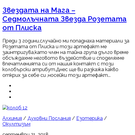
Звездата на Мага –
Седмолъчната Звезда Розетата
от Плиска
Преди 3 години,случайно ми попаднаха материали за
Розетата от Плиска и този артефакт ме
заинтригува,като член на тайна група дълго време
обсъждахме неговото въздействие и споделяхме
впечатленията си от нашия контакт с този
колобърски атрибут.Днес ще ви разкажа какво
открих за себе си ,носейки този артефакт...
12
Алхимия
/
Духовни Послания
/
Езотерика
/
Окултизъм
септември 21, 2018