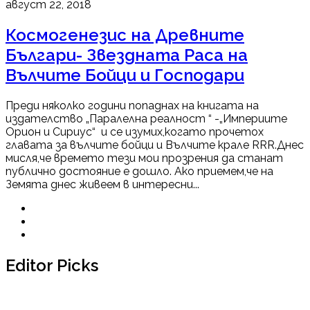
август 22, 2018
Космогенезис на Древните
Българи- Звездната Раса на
Вълчите Бойци и Господари
Преди няколко години попаднах на книгата на
издателство „Паралелна реалност “ -„Империите
Орион и Сириус“ и се изумих,когато прочетох
главата за вълчите бойци и Вълчите крале RRR.Днес
мисля,че времето тези мои прозрения да станат
публично достояние е дошло. Ако приемем,че на
Земята днес живеем в интересни...
Editor Picks