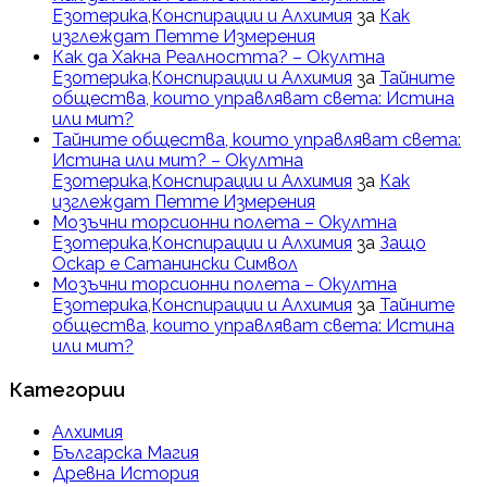
Езотерика,Конспирации и Алхимия
за
Как
изглеждат Петте Измерения
Как да Хакна Реалността? – Окултна
Езотерика,Конспирации и Алхимия
за
Тайните
общества, които управляват света: Истина
или мит?
Тайните общества, които управляват света:
Истина или мит? – Окултна
Езотерика,Конспирации и Алхимия
за
Как
изглеждат Петте Измерения
Мозъчни торсионни полета – Окултна
Езотерика,Конспирации и Алхимия
за
Защо
Оскар е Сатанински Символ
Мозъчни торсионни полета – Окултна
Езотерика,Конспирации и Алхимия
за
Тайните
общества, които управляват света: Истина
или мит?
Категории
Алхимия
Българска Магия
Древна История