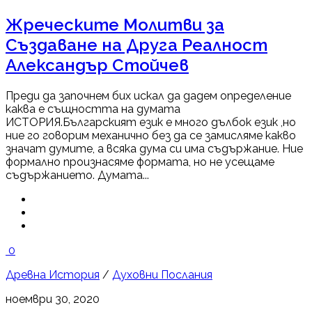
Жреческите Молитви за
Създаване на Друга Реалност
Александър Стойчев
Преди да започнем бих искал да дадем определение
каква е същността на думата
ИСТОРИЯ.Българският език е много дълбок език ,но
ние го говорим механично без да се замисляме какво
значат думите, а всяка дума си има съдържание. Ние
формално произнасяме формата, но не усещаме
съдържанието. Думата...
0
Древна История
/
Духовни Послания
ноември 30, 2020