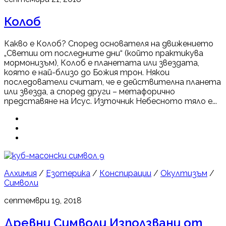
Колоб
Какво е Колоб? Според основателя на движението
„Светии от последните дни“ (който практикува
мормонизъм), Колоб е планетата или звездата,
която е най-близо до Божия трон. Някои
последователи считат, че е действителна планета
или звезда, а според други – метафорично
представяне на Исус. Източник Небесното тяло е...
9
Алхимия
/
Езотерика
/
Конспирации
/
Окултизъм
/
Символи
септември 19, 2018
Древни Символи Използвани от