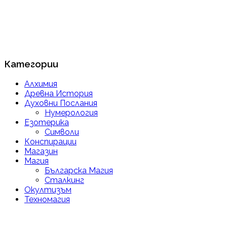
Категории
Алхимия
Древна История
Духовни Послания
Нумерология
Езотерика
Символи
Конспирации
Магазин
Магия
Българска Магия
Сталкинг
Окултизъм
Техномагия