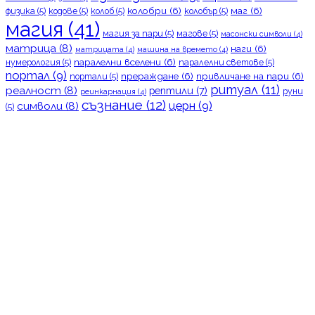
колобри
(6)
маг
(6)
физика
(5)
кодове
(5)
колоб
(5)
колобър
(5)
магия
(41)
магия за пари
(5)
магове
(5)
масонски символи
(4)
матрица
(8)
наги
(6)
матрицата
(4)
машина на времето
(4)
паралелни вселени
(6)
нумерология
(5)
паралелни светове
(5)
портал
(9)
прераждане
(6)
привличане на пари
(6)
портали
(5)
ритуал
(11)
реалност
(8)
рептили
(7)
руни
реинкарнация
(4)
съзнание
(12)
церн
(9)
символи
(8)
(5)