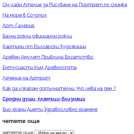
Он-лайн Ателие за Рисуване на Портрет по снимка
На море в Созопол
Арт-Галерия
Бални рокли,официални рокли
Картини от Български Художници
Древен Амулет Привлича Богатство
Ентусиасти към Древността
Лечение на Артрит
Как да изкарам допълнителни 350 лева на ден ?
Сродни души ,пламъци-близнаци
Био храни,Диети,Здравословно хранене
четете още
четете още