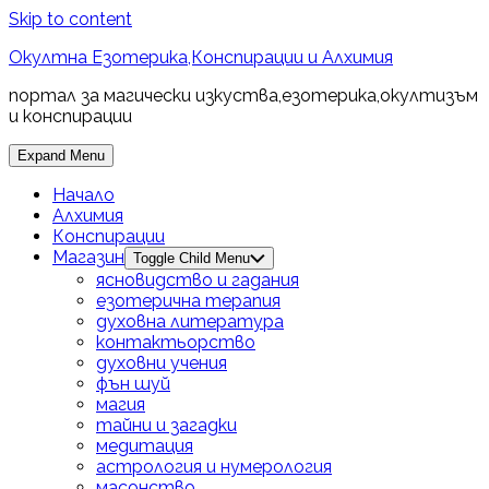
Skip to content
Окултна Езотерика,Конспирации и Алхимия
портал за магически изкуства,езотерика,окултизъм
и конспирации
Expand Menu
Начало
Алхимия
Конспирации
Магазин
Toggle Child Menu
ясновидство и гадания
езотерична терапия
духовна литература
контактьорство
духовни учения
фън шуй
магия
тайни и загадки
медитация
астрология и нумерология
масонство