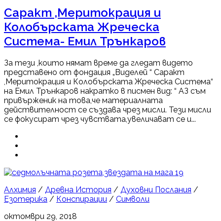
Саракт ,Меритокрация и
Колобърската Жреческа
Система- Емил Трънкаров
За тези ,които нямат време да гледат видето
представено от фондация „Виделей “ Саракт
,Меритокрация и Колобърската Жреческа Система“
на Емил Трънкаров накратко в писмен вид: “ АЗ съм
привърженик на това,че материалната
действителност се създава чрез мисли. Тези мисли
се фокусират чрез чувствата,увеличават се и...
19
Алхимия
/
Древна История
/
Духовни Послания
/
Езотерика
/
Конспирации
/
Символи
октомври 29, 2018