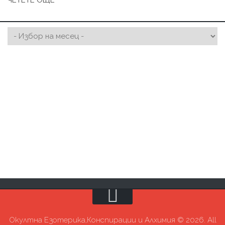
Окултна Езотерика,Конспирации и Алхимия © 2026. All