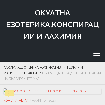
Skip
to
ОКУЛТНА
content
ЕЗОТЕРИКА,КОНСПИРАЦ
ИИ И АЛХИМИЯ
АЛХИМИЯ,ЕЗОТЕРИКА,КОСПИРАТИВНИ ТЕОРИИ И
МАГИЧЕСКИ ПРАКТИКИ
ВЪЗРАЖДАНЕ НА ДРЕВНИТЕ ЗНАНИЯ
НА БЪЛГАРСКИТЕ МАГИ
0
КОНСПИРАЦИИ
ЯНУАРИ 14, 2023