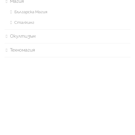
Магия
Българска Магия
Сталкинг
Окултизъм
Техномагия