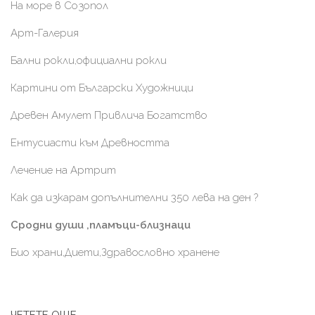
На море в Созопол
Арт-Галерия
Бални рокли,официални рокли
Картини от Български Художници
Древен Амулет Привлича Богатство
Ентусиасти към Древността
Лечение на Артрит
Как да изкарам допълнителни 350 лева на ден ?
Сродни души ,пламъци-близнаци
Био храни,Диети,Здравословно хранене
ЧЕТЕТЕ ОЩЕ