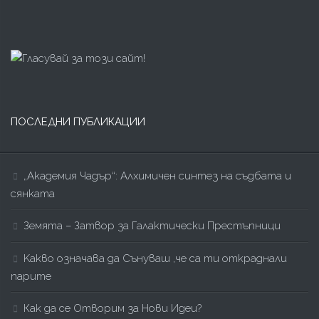
ПОСЛЕДНИ ПУБЛИКАЦИИ
„Академия Чадър“: Алхимичен синтез на съдбата и
сянката
Земята – Затвор за Галактически Престъпници
Kакво означава да Сънуваш ,че са ти откраднали
парите
Как да се Отворим за Нови Идеи?