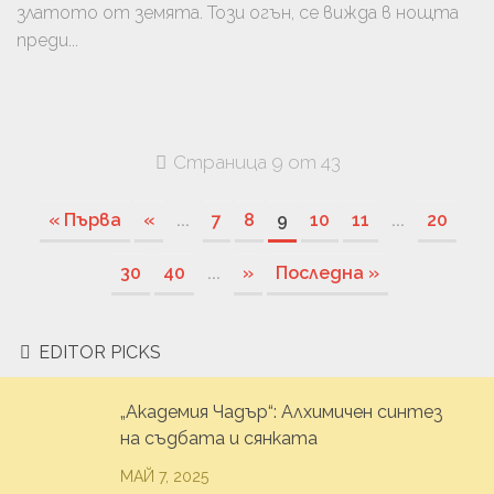
златото от земята. Този огън, се вижда в нощта
преди...
Страница 9 от 43
« Първа
«
...
7
8
9
10
11
...
20
30
40
...
»
Последна »
EDITOR PICKS
„Академия Чадър“: Алхимичен синтез
на съдбата и сянката
МАЙ 7, 2025