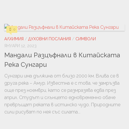
0
АЛХИМИЯ
/
ДУХОВНИ ПОСЛАНИЯ
/
СИМВОЛИ
ЯНУАРИ 12, 2023
Мандали Разцъфнали в Китайската
Река Сунгари
Сунгари има дължина от близо 2000 км. Влива се в
друга река – Амур. Известна е с това, че замръзва
още през ноември, като се размразява едва през
април. Студът и слънцето едновременно обаче
превръщат реката в истинско чудо. Природните
сили рисуват по нея със силата...