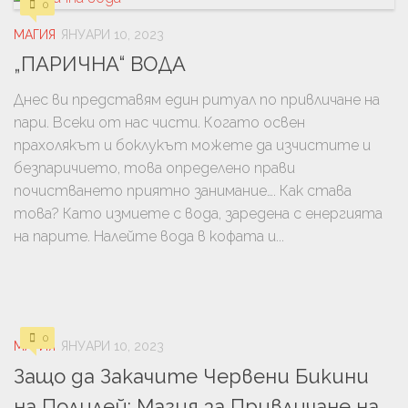
0
МАГИЯ
ЯНУАРИ 10, 2023
„ПАРИЧНА“ ВОДА
Днес ви представям един ритуал по привличане на
пари. Всеки от нас чисти. Когато освен
прахолякът и боклукът можете да изчистите и
безпаричието, това определено прави
почистването приятно занимание…. Как става
това? Като измиете с вода, заредена с енергията
на парите. Налейте вода в кофата и...
0
МАГИЯ
ЯНУАРИ 10, 2023
Защо да Закачите Червени Бикини
на Полилей: Магия за Привличане на