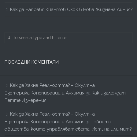
Как да Направя Квантов Скок в Нова Жизнена Линия?
ПОСЛЕДНИ КОМЕНТАРИ
Как да Хакна Реалността? – Окултна
Езотерика,Конспирации и Алхимия
за
Как изглеждат
Петте Измерения
Как да Хакна Реалността? – Окултна
Езотерика,Конспирации и Алхимия
за
Тайните
общества, които управляват света: Истина или мит?