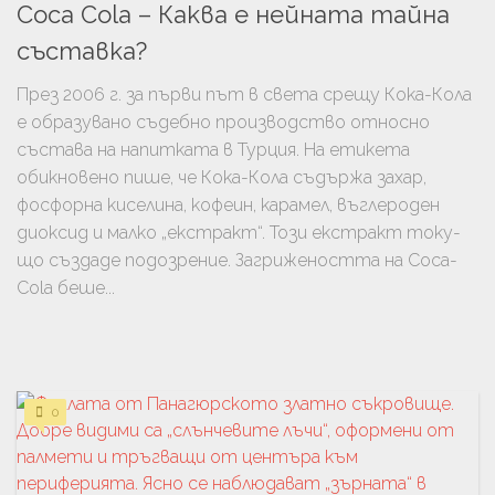
Coca Cola – Каква е нейната тайна
съставка?
През 2006 г. за първи път в света срещу Кока-Кола
е образувано съдебно производство относно
състава на напитката в Турция. На етикета
обикновено пише, че Кока-Кола съдържа захар,
фосфорна киселина, кофеин, карамел, въглероден
диоксид и малко „екстракт“. Този екстракт току-
що създаде подозрение. Загрижеността на Coca-
Cola беше...
0