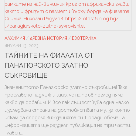
АЛХИМИЯ
/
ДРЕВНА ИСТОРИЯ
/
ЕЗОТЕРИКА
ЯНУАРИ 13, 2023
ТАЙНИТЕ НА ФИАЛАТА ОТ
ПАНАГЮРСКОТО ЗЛАТНО
СЪКРОВИЩЕ
Знаменитото Панагюрско златно съкровище! Така
прославено надлъж и шир, че на пръв поглед няма
какво да добавим. И все пак съществува една малко
изследвана страна на достойнствата му, за която
искам да споделя вижданията си. Поради обема на
информацията ще разделя публикация на три части.
Главен...