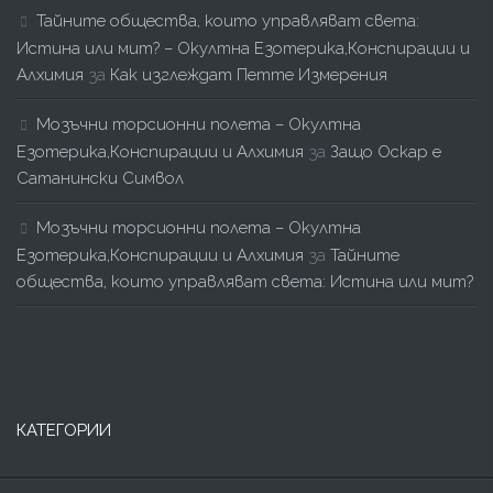
Тайните общества, които управляват света:
Истина или мит? – Окултна Езотерика,Конспирации и
Алхимия
за
Как изглеждат Петте Измерения
Мозъчни торсионни полета – Окултна
Езотерика,Конспирации и Алхимия
за
Защо Оскар е
Сатанински Символ
Мозъчни торсионни полета – Окултна
Езотерика,Конспирации и Алхимия
за
Тайните
общества, които управляват света: Истина или мит?
КАТЕГОРИИ