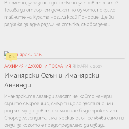
Времето, запазени единствено за посветените?
Тогава да отгърнем деликатно булото, покрило
тайните на Кухата могила край Поморие! Ще ви
разкажа за една различна стъпка, съобразена...
0
АЛХИМИЯ
/
ДУХОВНИ ПОСЛАНИЯ
ЯНУАРИ 7, 2023
Иманярски Огън и Иманярски
Легенди
Иманярските легенди гласят че, който намери
скрито съкровище, смърт ще го застигне или
родът му до девето коляно ще бъде прокълнат.
Според легендата, иманярския огън се явява само на
онзи, за когото е предопределено да извади