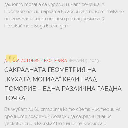
защото тогава са узрели и имат семенца. 2.
Поставете шишарката в саксийка с пръст, така че
по-голямата част от нея да е над земята. 3.
Поливайте с вода всеки ден...
0
ДРЕВНА ИСТОРИЯ
/
ЕЗОТЕРИКА
ЯНУАРИ 9, 2023
САКРАЛНАТА ГЕОМЕТРИЯ НА
„КУХАТА МОГИЛА“ КРАЙ ГРАД
ПОМОРИЕ – ЕДНА РАЗЛИЧНА ГЛЕДНА
ТОЧКА
Вълнуват ли ви старите като света мистерии на
древните градежи? Догадки за сакрални знания,
увековечени в камъка? Познания за Космоса и