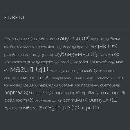
ЕТИКЕТИ
анунаки
(12)
Баал
(7)
алхимия
(7)
Ваал
(6)
баене
арийци
(5)
днк
(16)
(6)
бог
(6)
време
(6)
великани
(5)
вода
(5)
българи
(4)
извънземни
(13)
карма
(8)
духовно послание
(5)
змии
(4)
колобри
(6)
маг
квантова физика
(5)
кодове
(5)
колоб
(5)
колобър
(5)
магия
(41)
(6)
магия за пари
(5)
магове
(5)
масонски
матрица
(8)
наги
символи
(4)
матрицата
(4)
машина на времето
(4)
(6)
паралелни вселени
(6)
нумерология
(5)
паралелни светове
(5)
портал
(9)
прераждане
(6)
привличане на пари
(6)
портали
(5)
ритуал
(11)
реалност
(8)
рептили
(7)
реинкарнация
(4)
съзнание
(12)
церн
(9)
символи
(8)
руни
(5)