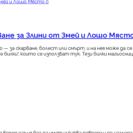
0
ване за Злини от Змей и Лошо Мяст
ло — за скарване, болест или смърт, и на нея може да 
билки“, които се използват тук. Тези билки магьосница
сред огъня без да имат никаква повреда,и по изгледа 