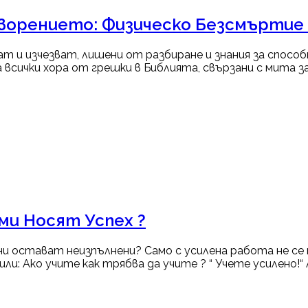
ворението: Физическо Безсмъртие
ват и изчезват, лишени от разбиране и знания за спосо
всички хора от грешки в Библията, свързани с мита за 
ми Носят Успех ?
и остават неизпълнени? Само с усилена работа не се
: Ако учите как трябва да учите ? “ Учете усилено!“ 