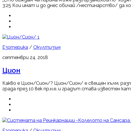
3:25 Кои имат и до днес обичай /нестинарство/ да хо
1
Езотерика
/
Окултизъм
септември 24, 2018
Цион
Какво е Цион/Сион/? Цион/Сион/ е свещен хълм, разп
града през 10 век пр.н.е. и градът става известен ка
Езотерика
/
Окултизъм