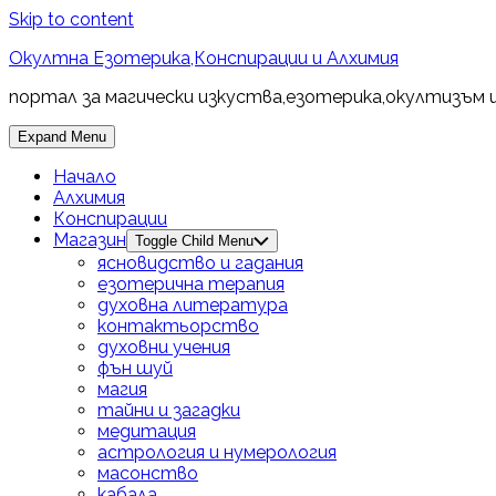
Skip to content
Окултна Езотерика,Конспирации и Алхимия
портал за магически изкуства,езотерика,окултизъм 
Expand Menu
Начало
Алхимия
Конспирации
Магазин
Toggle Child Menu
ясновидство и гадания
езотерична терапия
духовна литература
контактьорство
духовни учения
фън шуй
магия
тайни и загадки
медитация
астрология и нумерология
масонство
кабала