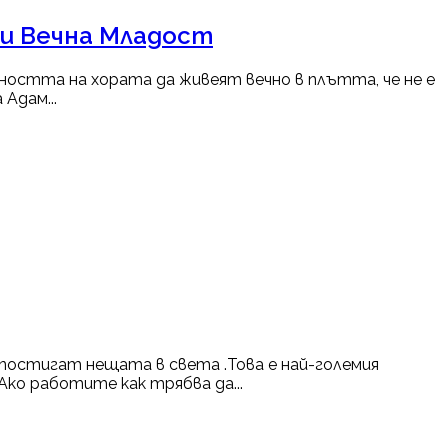
 и Вечна Младост
бността на хората да живеят вечно в плътта, че не е
Адам...
 постигат нещата в света .Това е най-големия
Ако работите как трябва да...