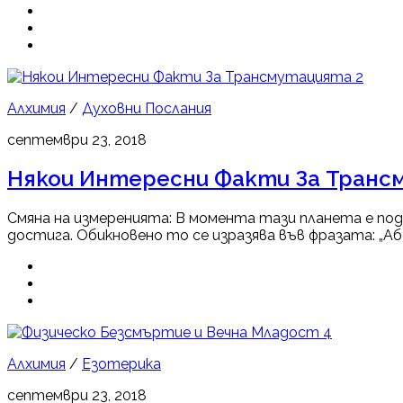
2
Алхимия
/
Духовни Послания
септември 23, 2018
Някои Интересни Факти За Тран
Смяна на измеренията: В момента тази планета е по
достига. Обикновено то се изразява във фразата: „Абе
4
Алхимия
/
Езотерика
септември 23, 2018