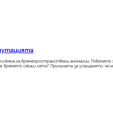
смутацията
дложена на времепространствени аномалии. Повечето
, времето сякаш лети!” Причината за усещането, че няма