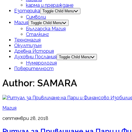
карма и прераждане
Езотерика
Toggle Child Menu
Символи
Магия
Toggle Child Menu
Българска Магия
Сталкинг
Техномагия
Окултизъм
Древна История
Духовни Послания
Toggle Child Menu
Нумерология
Поверителност
Author:
SAMARA
Магия
септември 28, 2018
Ритуал за Привличане на Пари и Ф