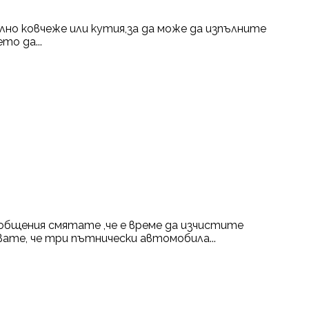
ално ковчеже или кутия,за да може да изпълните
то да...
бщения смятате ,че е време да изчистите
вате, че три пътнически автомобила...