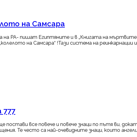
лото на Самсара
а на РА- пишат Египтяните и в „Книгата на мъртвите 
„колелото на Самсара“ !Тази система на реинкарнации и
 777
 постави все повече и повече знаци по пътя ви, докат
ения. Те често са най-очевидните знаци, които ангел