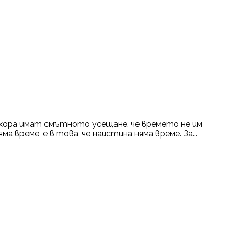
 хора имат смътното усещане, че времето не им
 време, е в това, че наистина няма време. За...