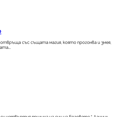
о
се отвръща със същата магия, която прогонва и змея,
та...
си четвъртия прилича на син на Боговете “ Даниил