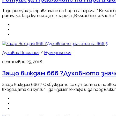
Този ритуал за привличане на Пари са нарича “ Вълше
ритуала.Тази кутия ще се нарича „Вълшебно ковчеже “
5
Духовни Послания
/
Нумерология
септември 25, 2018
Защо виждам 666 ?Духовното знач
Защо виждам 666 ? Събуждате се сутринта и провер
входящата си кутия, да вземете кафе и да продължите