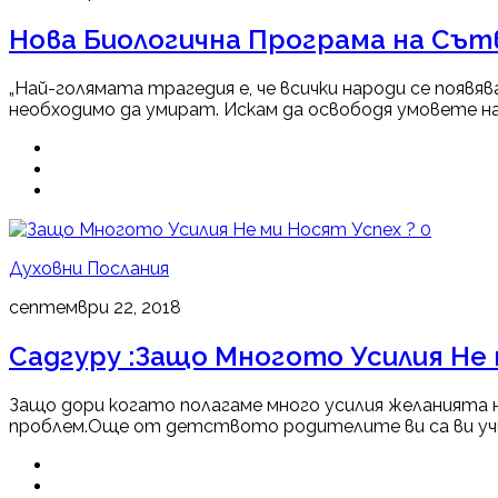
Нова Биологична Програма на Сът
„Най-голямата трагедия е, че всички народи се появя
необходимо да умират. Искам да освободя умовете на 
0
Духовни Послания
септември 22, 2018
Садгуру :Защо Многото Усилия Не 
Защо дори когато полагаме много усилия желанията н
проблем.Още от детството родителите ви са ви учили