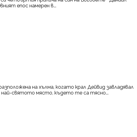
ният епос намерен в...
разположена на хълма, когато крал Дейвид завладявал
е най-святото място, където те са тясно...