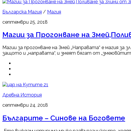
Българска Магия
/
Магия
септември 25, 2018
Магии за Прогонване на Змей,Поли
Магии за прогонване на Змей „Направата“ е магия за з
защото и „направата“, и змеят бягат от „змеювйтите 
21
Древна История
септември 24, 2018
Българите – Синове на Боговете
„Ето виждам четирима мъже развързани,които ходят в