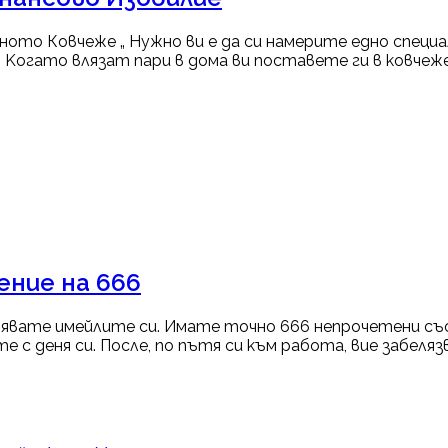
бното Ковчеже „ Нужно ви е да си намерите едно специ
 Kогато влязат пари в дома ви поставете ги в ковчеже
ение на 666
явате имейлите си. Имате точно 666 непрочетени съо
 с деня си. После, по пътя си към работа, вие забеляз