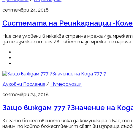
септември 24, 2018
Системата на Реинкарнации -Коле
Ние сме уловени в някаква странна мрежа,/за мрежат
да се измъкне от нея /в Тибет тази мрежа се нарича 
7
Духовни Послания
/
Нумерология
септември 24, 2018
Защо виждам 777 ?Значение на Кода
Когато божественото иска да комуникира с вас, то ще
начин, по който божественият свят ви изпраща съобщ