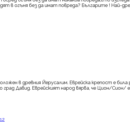
дят в огъня без да имат повреда? Българите ! Най-древ
оложен в древния Йерусалим. Еврейска крепост е била 
то град Давид. Еврейският народ вярва, че Цион/Сион/ 
12