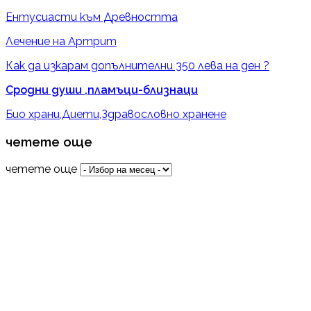
Ентусиасти към Древността
Лечение на Артрит
Как да изкарам допълнителни 350 лева на ден ?
Сродни души ,пламъци-близнаци
Био храни,Диети,Здравословно хранене
четете още
четете още