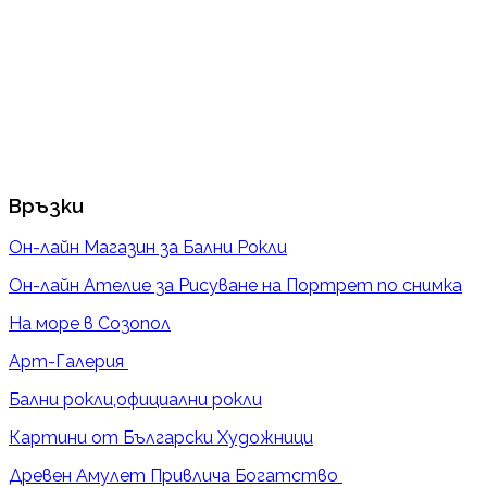
Връзки
Он-лайн Магазин за Бални Рокли
Он-лайн Ателие за Рисуване на Портрет по снимка
На море в Созопол
Арт-Галерия
Бални рокли,официални рокли
Картини от Български Художници
Древен Амулет Привлича Богатство