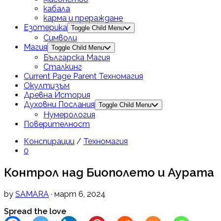
кабала
карма и прераждане
Езотерика
Toggle Child Menu
Символи
Магия
Toggle Child Menu
Българска Магия
Сталкинг
Current Page Parent
Техномагия
Окултизъм
Древна История
Духовни Послания
Toggle Child Menu
Нумерология
Поверителност
Конспирации
/
Техномагия
0
Контрол над Биополето и Аурата
by
SAMARA
· март 6, 2024
Spread the love