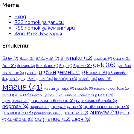
Мета
Вход
RSS поток за записи
RSS поток за коментари
WordPress България
Етикети
анунаки
(12)
Баал
(7)
алхимия
(7)
Ваал
(6)
баене
(6)
арийци
(5)
днк
(16)
бог
(6)
време
(6)
великани
(5)
вода
(5)
духовно
българи
(4)
извънземни
(13)
карма
(8)
послание
(5)
квантова
змии
(4)
колобри
(6)
маг
(6)
физика
(5)
кодове
(5)
колоб
(5)
колобър
(5)
магия
(41)
магия за пари
(5)
магове
(5)
масонски символи
(4)
матрица
(8)
наги
(6)
матрицата
(4)
машина на времето
(4)
паралелни вселени
(6)
нумерология
(5)
паралелни светове
(5)
портал
(9)
прераждане
(6)
привличане на пари
(6)
портали
(5)
ритуал
(11)
реалност
(8)
рептили
(7)
руни
реинкарнация
(4)
съзнание
(12)
церн
(9)
символи
(8)
(5)