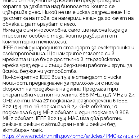
Никой от научните кръгове не предупреждава
хората за захвата над биополето, който се
извършва днес. Никой не им е искал разрешение. Но
за сметка на това, са намерили начин да го качат на
облака и да търгуват с него.
Няма да съм многословна, само ще насоча къде да
търсите, особено тези, които разбират от
компютърни технологии:
IEEE е международният стандарт за електроника и
електротехника. Ще намерите тялото си в
мрежата и ще бъде достъпно в търговската
мрежа чрез едни и същи безжични работни групи за
всички безжични устройства.
По-конкретно IEEE 802.15.4 е стандарт с ниска
мощност, предназначен за приложения с ниска
скорост на предаване на данни. Предлага три
оперативни честотни ленти: 868 MHz, 915 MHz и 2,4
GHz ленти. Има 27 подканала, разпределени в IEEE
802.15.4, т.е. 16 подканала в 2,4 GHz обхват, 10
подканала в 915 MHz обхват и един подканал в 868
MHz обхват. IEEE 802.15.4 MAC има два работни
режима: режим с активиран маяк и режим без
активиран маяк.
https://www.ncbi.nlm.nih.gov/pmc/articles/PMC3274043