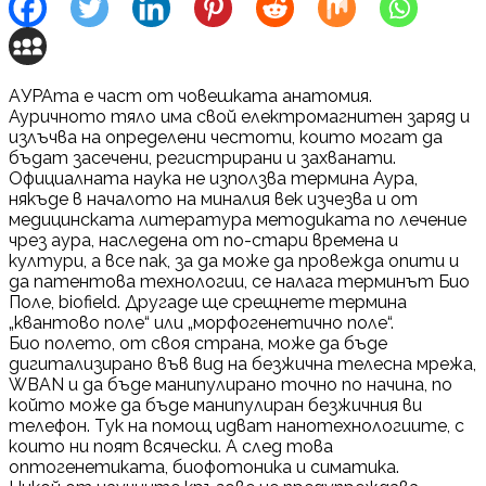
АУРАта е част от човешката анатомия.
Ауричното тяло има свой електромагнитен заряд и
излъчва на определени честоти, които могат да
бъдат засечени, регистрирани и захванати.
Официалната наука не използва термина Аура,
някъде в началото на миналия век изчезва и от
медицинската литература методиката по лечение
чрез аура, наследена от по-стари времена и
култури, а все пак, за да може да провежда опити и
да патентова технологии, се налага терминът Био
Поле, biofield. Другаде ще срещнете термина
„квантово поле“ или „морфогенетично поле“.
Био полето, от своя страна, може да бъде
дигитализирано във вид на безжична телесна мрежа,
WBAN и да бъде манипулирано точно по начина, по
който може да бъде манипулиран безжичния ви
телефон. Тук на помощ идват нанотехнологиите, с
които ни поят всячески. А след това
оптогенетиката, биофотоника и симатика.