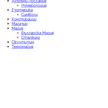
Духовни Послания
Нумерология
Езотерика
Символи
Конспирации
Магазин
Магия
Българска Магия
Сталкинг
Окултизъм
Техномагия