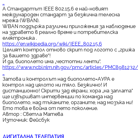
…
A Стандартът IEEE 802.15.6 е най-новият
международен стандарт за безжична телесна
мрежа (WBAN).
WBAN поддържа различни приложения за наблюдение
на здравето в реално време и потребителска
електроника .
https://en.wikipedia.org/wiki/IEEE_802.15.6
Целият контрол отново скрит под логото с „грижа
за вашето здраве“!
И да, биополето има „честотни ленти“.
https://www.ncbi.nlm.nih.gov/pmc/articles/PMC8981232
…
Затова и контролът над биополето=АУРА е
контрол над цялото ни тяло. Безжично! И
дистанционно! Скрити зад екрани, хора „на заплата“
ще извършват интервенции по команда над
биополето, над тъканите, органите, над мозъка ни!
Ето това е война от пето поколение.
Автор : Светла Матева
Източник: Фейсбук
ДИГИТАЛНА ТЕЛЕПАТИЯ