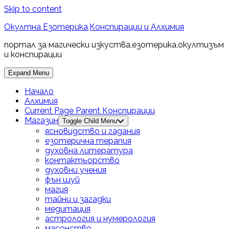
Skip to content
Окултна Езотерика,Конспирации и Алхимия
портал за магически изкуства,езотерика,окултизъм
и конспирации
Expand Menu
Начало
Алхимия
Current Page Parent
Конспирации
Магазин
Toggle Child Menu
ясновидство и гадания
езотерична терапия
духовна литература
контактьорство
духовни учения
фън шуй
магия
тайни и загадки
медитация
астрология и нумерология
масонство