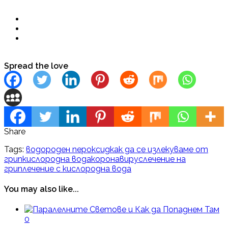
Spread the love
Share
Tags:
водороден пероксид
как да се излекуваме от
грип
кислородна вода
коронавирус
лечение на
грип
лечение с кислородна вода
You may also like...
0