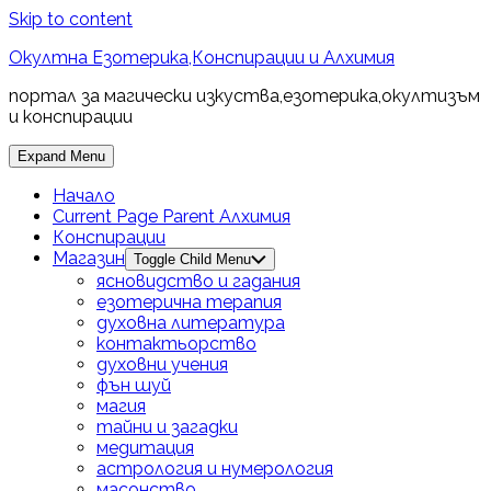
Skip to content
Окултна Езотерика,Конспирации и Алхимия
портал за магически изкуства,езотерика,окултизъм
и конспирации
Expand Menu
Начало
Current Page Parent
Алхимия
Конспирации
Магазин
Toggle Child Menu
ясновидство и гадания
езотерична терапия
духовна литература
контактьорство
духовни учения
фън шуй
магия
тайни и загадки
медитация
астрология и нумерология
масонство