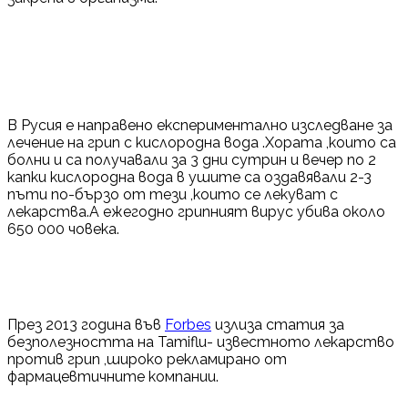
В Русия е направено експериментално изследване за
лечение на грип с кислородна вода .Хората ,които са
болни и са получавали за 3 дни сутрин и вечер по 2
капки кислородна вода в ушите са оздавявали 2-3
пъти по-бързо от тези ,които се лекуват с
лекарства.А ежегодно грипният вирус убива около
650 000 човека.
През 2013 година във
Forbes
излиза статия за
безполезността на Tamiflu- известното лекарство
против грип ,широко рекламирано от
фармацевтичните компании.