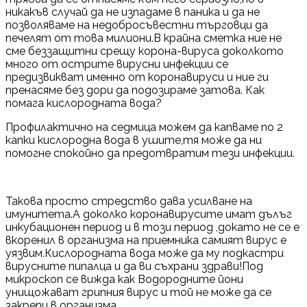
никакъв случай да не изпадаме в паника и да не
позволяваме на недобросъвестни търговци да
печелят от това милиони.В крайна сметка ние не
сме беззащитни срещу корона-вируса доколкото
много от острите вирусни инфекции се
предизвикват именно от коронавируси и ние ги
пренасяме без дори да подозираме затова. Как
помага кислородната вода?
Профилактично на седмица можем да капваме по 2
капки кислородна вода в ушите,тя може да ни
помогне спокойно да предотвратим тези инфекции.
Такова просто стредство дава усилване на
имунитета.А доколко коронавирусите имат дълъг
инкубационен период и в този период ,докато не се е
вкоренил в организма на приемника самият вирус е
уязвим.Кислородната вода може да му подкастри
вирусните пипалца и да ви съхрани здрави!Под
микроскоп се вижда как Водородните йони
унищожават грипния вирус и той не може да се
закрепи в организма.