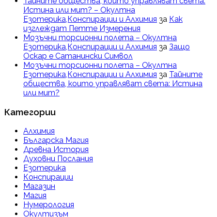
Тайните общества, които управляват света:
Истина или мит? – Окултна
Езотерика,Конспирации и Алхимия
за
Как
изглеждат Петте Измерения
Мозъчни торсионни полета – Окултна
Езотерика,Конспирации и Алхимия
за
Защо
Оскар е Сатанински Символ
Мозъчни торсионни полета – Окултна
Езотерика,Конспирации и Алхимия
за
Тайните
общества, които управляват света: Истина
или мит?
Категории
Алхимия
Българска Магия
Древна История
Духовни Послания
Езотерика
Конспирации
Магазин
Магия
Нумерология
Окултизъм