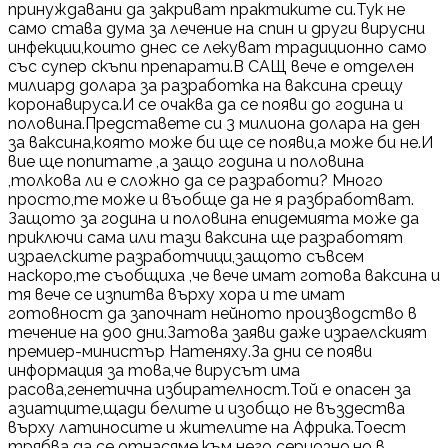
принуждавани да закриват практиките си.Тук не
само става дума за лечение на спин и други вирусни
инфекции,които днес се лекуват традиционно само
със супер скъпи препарати.В САЩ вече е отделен
милиард долара за разработка на ваксина срещу
коронавируса.И се очаква да се появи до година и
половина.Представете си 3 милиона долара на ден
за ваксина,която може би ще се появи,а може би не.И
вие ще попитате ,а защо година и половина
,толкова ли е сложно да се разработи? Много
просто,те може и въобще да не я разбработват.
Защото за година и половина епидемията може да
приключи сама или тази ваксина ще разработят
израелските разработчици,защото съвсем
наскоро,те съобщиха ,че вече имат готова ваксина и
тя вече се изпитва върху хора и те имат
готовност да започнат нейното производство в
течение на 900 дни.Затова заяви даже израелският
премиер-министър Натеняху.За дни се появи
информация за това,че вирусът има
расова,генетична избирателност.Той е опасен за
азиатците,щади белите и изобщо не въздества
върху латиносите и жителите на Африка.Тоест
трябва да се отнасяме към него сериозно,но в