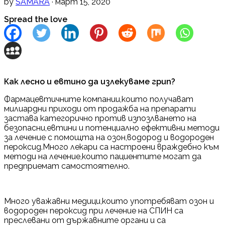
by
SAMARA
· март 15, 2020
Spread the love
Как лесно и евтино да излекуваме грип?
Фармацевтичните компании,които получават
милиардни приходи от продажба на препарати
застава категорично против изпозлването на
безопасни,евтини и потенциално ефективни методи
за лечение с помощта на озон,водород и водороден
пероксид.Много лекари са настроени враждебно към
методи на лечение,които пациентите могат да
предприемат самостоятелно.
Много уважавни медици,които употребяват озон и
водороден пероксид при лечение на СПИН са
преслевани от държавните органи и са