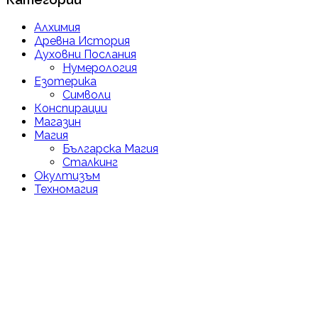
Алхимия
Древна История
Духовни Послания
Нумерология
Езотерика
Символи
Конспирации
Магазин
Магия
Българска Магия
Сталкинг
Окултизъм
Техномагия