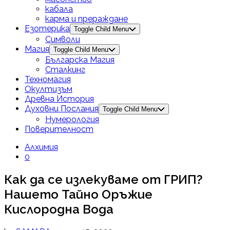
кабала
карма и прераждане
Езотерика
Toggle Child Menu
Символи
Магия
Toggle Child Menu
Българска Магия
Сталкинг
Техномагия
Окултизъм
Древна История
Духовни Послания
Toggle Child Menu
Нумерология
Поверителност
Алхимия
0
Как да се излекуваме от ГРИП?
Нашето Тайно Оръжие
Кислородна Вода