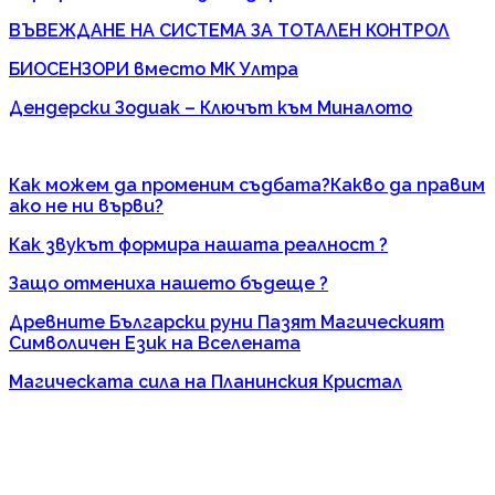
ВЪВЕЖДАНЕ НА СИСТЕМА ЗА ТОТАЛЕН КОНТРОЛ
БИОСЕНЗОРИ вместо МК Ултра
Дендерски Зодиак – Ключът към Миналото
Как можем да променим съдбата?Какво да правим
ако не ни върви?
Как звукът формира нашата реалност ?
Защо отмениха нашето бъдеще ?
Древните Български руни Пазят Магическият
Символичен Език на Вселената
Магическата сила на Планинския Кристал