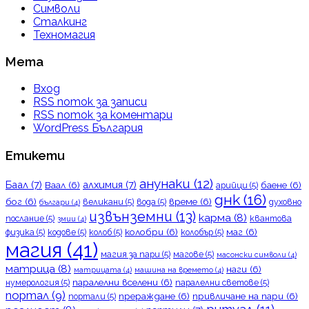
Символи
Сталкинг
Техномагия
Мета
Вход
RSS поток за записи
RSS поток за коментари
WordPress България
Етикети
анунаки
(12)
Баал
(7)
алхимия
(7)
Ваал
(6)
баене
(6)
арийци
(5)
днк
(16)
бог
(6)
време
(6)
великани
(5)
вода
(5)
духовно
българи
(4)
извънземни
(13)
карма
(8)
послание
(5)
квантова
змии
(4)
колобри
(6)
маг
(6)
физика
(5)
кодове
(5)
колоб
(5)
колобър
(5)
магия
(41)
магия за пари
(5)
магове
(5)
масонски символи
(4)
матрица
(8)
наги
(6)
матрицата
(4)
машина на времето
(4)
паралелни вселени
(6)
нумерология
(5)
паралелни светове
(5)
портал
(9)
прераждане
(6)
привличане на пари
(6)
портали
(5)