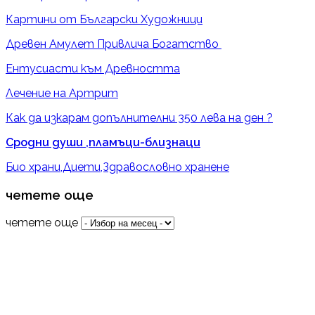
Картини от Български Художници
Древен Амулет Привлича Богатство
Ентусиасти към Древността
Лечение на Артрит
Как да изкарам допълнителни 350 лева на ден ?
Сродни души ,пламъци-близнаци
Био храни,Диети,Здравословно хранене
четете още
четете още