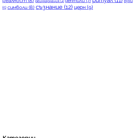
ритуал
(11)
реалност
(8)
рептили
(7)
руни
реинкарнация
(4)
съзнание
(12)
церн
(9)
символи
(8)
(5)
Категории