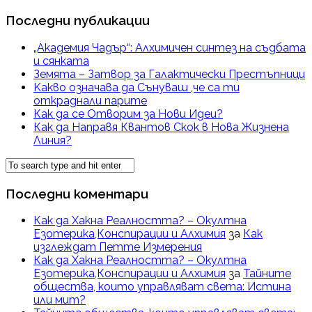
Последни публикации
„Академия Чадър“: Алхимичен синтез на съдбата
и сянката
Земята – Затвор за Галактически Престъпници
Kакво означава да Сънуваш ,че са ти
откраднали парите
Как да се Отворим за Нови Идеи?
Как да Направя Квантов Скок в Нова Жизнена
Линия?
Последни коментари
Как да Хакна Реалността? – Окултна
Езотерика,Конспирации и Алхимия
за
Как
изглеждат Петте Измерения
Как да Хакна Реалността? – Окултна
Езотерика,Конспирации и Алхимия
за
Тайните
общества, които управляват света: Истина
или мит?