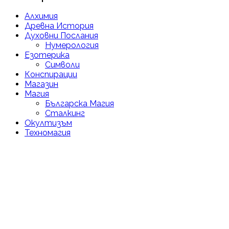
Алхимия
Древна История
Духовни Послания
Нумерология
Езотерика
Символи
Конспирации
Магазин
Магия
Българска Магия
Сталкинг
Окултизъм
Техномагия