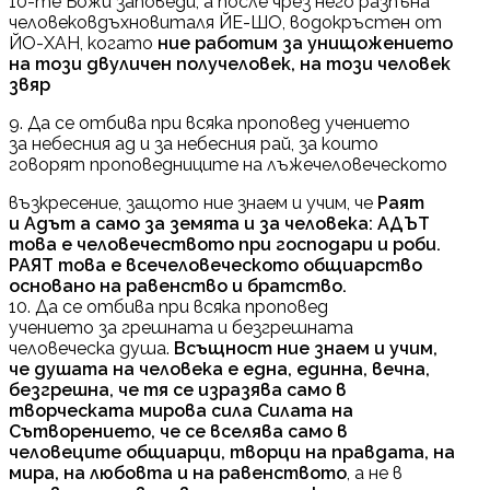
10-те Божи заповеди, а после чрез него разпъна
человековдъхновиталя ЙЕ-ШО, водокръстен от
ЙО-ХАН, когато
ние работим за унищожението
на този двуличен получеловек, на този человек
звяр
9. Да се отбива при всяка проповед учението
за небесния ад и за небесния рай, за които
говорят проповедниците на лъжечеловеческото
възкресение, защото ние знаем и учим, че
Раят
и Адът а само за земята и за человека: АДЪТ
това е человечеството при господари и роби.
РАЯТ това е всечеловеческото общиарство
основано на равенство и братство.
10. Да се отбива при всяка проповед
учението за грешната и безгрешната
человеческа душа.
Всъщност ние знаем и учим,
че душата на человека е една, единна, вечна,
безгрешна, че тя се изразява само в
творческата мирова сила Силата на
Сътворението, че се вселява само в
человеците общиарци, творци на правдата, на
мира, на любовта и на равенството
, а не в