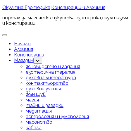
Skip
Окултна Езотерика,Конспирации и Алхимия
to
портал за магически изкуства,езотерика,окултизъм
content
и конспирации
Expand
Menu
Начало
Алхимия
Конспирации
Магазин
Toggle
Child
ясновидство и гадания
Menu
езотерична терапия
духовна литература
контактьорство
духовни учения
фън шуй
магия
тайни и загадки
медитация
астрология и нумерология
масонство
кабала