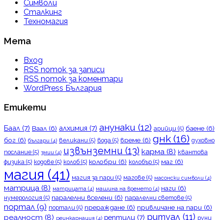
Символи
Сталкинг
Техномагия
Мета
Вход
RSS поток за записи
RSS поток за коментари
WordPress България
Етикети
анунаки
(12)
Баал
(7)
алхимия
(7)
Ваал
(6)
баене
(6)
арийци
(5)
днк
(16)
бог
(6)
време
(6)
великани
(5)
вода
(5)
духовно
българи
(4)
извънземни
(13)
карма
(8)
послание
(5)
квантова
змии
(4)
колобри
(6)
маг
(6)
физика
(5)
кодове
(5)
колоб
(5)
колобър
(5)
магия
(41)
магия за пари
(5)
магове
(5)
масонски символи
(4)
матрица
(8)
наги
(6)
матрицата
(4)
машина на времето
(4)
паралелни вселени
(6)
нумерология
(5)
паралелни светове
(5)
портал
(9)
прераждане
(6)
привличане на пари
(6)
портали
(5)
ритуал
(11)
реалност
(8)
рептили
(7)
руни
реинкарнация
(4)