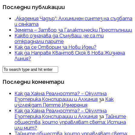
Последни публикации
„Академия Чадър“: Алхимичен синтез на съдбата
и сянката
Земята – Затвор за Галактически Престъпници
Kакво означава да Сънуваш ,че са ти
откраднали парите
Как да се Отворим за Нови Идеи?
Как да Направя Квантов Скок в Нова Жизнена
Линия?
Последни коментари
Как да Хакна Реалността? – Окултна
Езотерика,Конспирации и Алхимия
за
Как
изглеждат Петте Измерения
Как да Хакна Реалността? – Окултна
Езотерика,Конспирации и Алхимия
за
Тайните
общества, които управляват света: Истина
или мит?
Тайните общества, които управляват света: