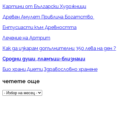
Картини от Български Художници
Древен Амулет Привлича Богатство
Ентусиасти към Древността
Лечение на Артрит
Как да изкарам допълнителни 350 лева на ден ?
Сродни души ,пламъци-близнаци
Био храни,Диети,Здравословно хранене
четете още
четете
още