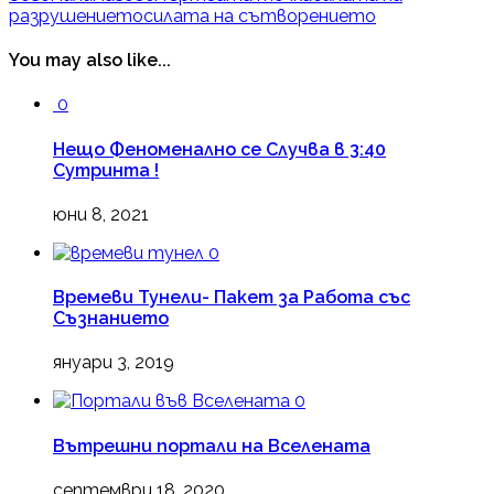
разрушението
силата на сътворението
You may also like...
0
Нещо Феноменално се Случва в 3:40
Сутринта !
юни 8, 2021
0
Времеви Тунели- Пакет за Работа със
Съзнанието
януари 3, 2019
0
Вътрешни портали на Вселената
септември 18, 2020