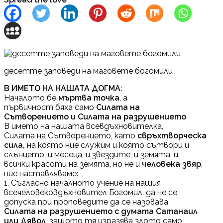
десетте заповеди на маговете богомили
В ИМЕТО НА НАШАТА ДОГМА:
Началото бе
мъртва точка
, а
първичност бяха само
Силата на
Сътворението и Силата на разрушението
В името на нашата всевдъхновителка,
Силата на Сътворението, като
свръхтворческа
сила,
на която ние служим и която сътвори и
слънцето, и месеца, и звездите, и земята, и
всички красоти на земята, но не и
человека звяр
,
ние наставляваме:
1. Съгласно началното учение на нашия
всечеловековдъхновител Богомил, да не се
допуска при проповедите да се назовава
Силата на разрушението с думата Сатанаил
или Дявол
, защото тя изразява злото само