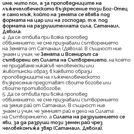
име, нито пол, а за проповедниците на
лъжечеловеческото възкресение този Бог-Отец
е само мъж, който на земята се явява под
формата на цар или на господар, т.е. под
формата на разрушителната сила, Сатанаил,
Дявола.
4. Да се отбива при всяка проповед
обвинението, че сме признавали сътворението
на Земята от Сатанаил (Дявола). В същност ние
знаем и учим, че
Земята и Всемирът са
сътворени от Силата на Сътворението,
на която
не придаваме никакъв человечески или
животински образ, в каквито образи
проповедниците на лъжечеловеческото
възкресение представят своите богове или
своите противобогове.
5. Да се отбива при всяка проповед
обвинението, че сме признавали сътворението
на земия рай от Сатанаил. В същност ние
знаем и учим, че земният рай е дело на Силата
на Сътворението, а
Силата на разрушението се
яви, за да разруши този земен рай чрез
человекомъжа звяр (Сатанаил, Дявола).