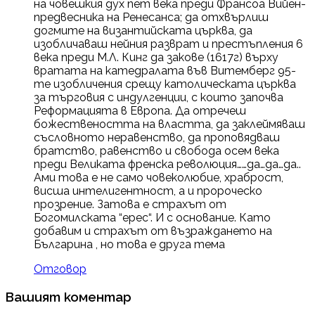
на човешкия дух пет века преди Франсоа Вийен-
предвесника на Ренесанса; да отхвърлиш
догмите на византийската църква, да
изобличаваш нейния разврат и престъпления 6
века преди М.Л. Кинг да закове (1617г) върху
вратата на катедралата във Витемберг 95-
те изобличения срещу католическата църква
за търговия с индулгенции, с които започва
Реформацията в Европа. Да отречеш
божествеността на властта, да заклеймяваш
съсловното неравенство, да проповядваш
братство, равенство и свобода осем века
преди Великата френска революция……да…да…да..
Ами това е не само човеколюбие, храброст,
висша интелигентност, а и пророческо
прозрение. Затова е страхът от
Богомилската “ерес“. И с основание. Като
добавим и страхът от възраждането на
Българина , но това е друга тема
Отговор
Вашият коментар