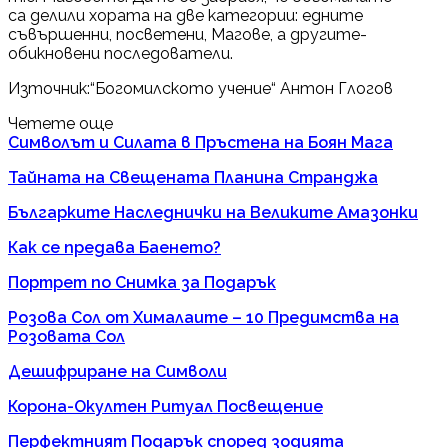
са делили хората на две категории: едните
съвършенни, посветени, Магове, а другите-
обикновени последователи.
Източник:“Богомилското учение“ Антон Глогов
Четете още
Символът и Силата в Пръстена на Боян Мага
Тайната на Свещената Планина Странджа
Българките Наследнички на Великите Амазонки
Как се предава Баенето?
Портрет по Снимка за Подарък
Розова Сол от Хималаите – 10 Предимства на
Розовата Сол
Дешифриране на Символи
Корона-Окултен Ритуал Посвещение
Перфектният Подарък според зодията