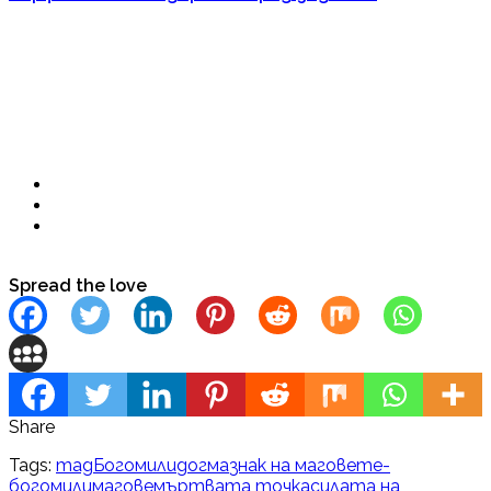
Spread the love
Share
Tags:
mag
Богомили
догма
знак на маговете-
богомили
магове
мъртвата точка
силата на