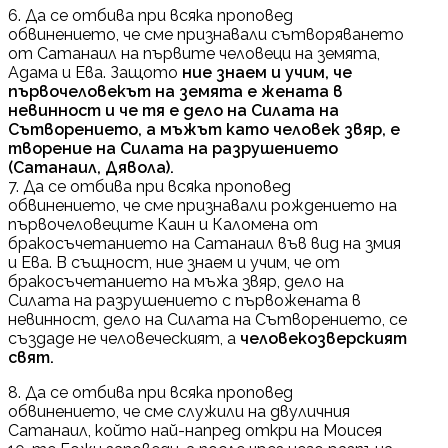
6. Да се отбива при всяка проповед
обвинението, че сме признавали сътворяването
от Сатанаил на първите человеци на земята,
Адама и Ева. Защото
ние знаем и учим, че
първочеловекът на земята е жената в
невинност и че тя е дело на Силата на
Сътворението, а мъжът като человек звяр, е
творение на Силата на разрушението
(Сатанаил, Дявола).
7. Да се отбива при всяка проповед
обвинението, че сме признавали рождението на
първочеловеците Каин и Каломена от
бракосъчетанието на Сатанаил във вид на змия
и Ева. В същност, ние знаем и учим, че от
бракосъчетанието на мъжа звяр, дело на
Силата на разрушението с първожената в
невинност, дело на Силата на Сътворението, се
създаде не человеческият, а
человекозверският
свят.
8. Да се отбива при всяка проповед
обвинението, че сме служили на двуличния
Сатанаил, който най-напред откри на Моисея