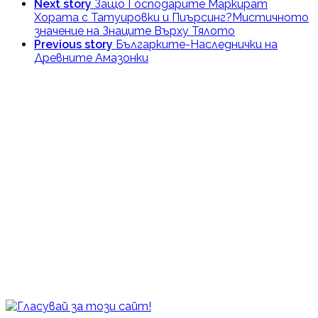
Next story
Защо Господарите Маркират
Хората с Татуировки и Пиърсинг?Мистичното
значение на Знаците Върху Тялото
Previous story
Българките-Наследнички на
Древните Амазонки