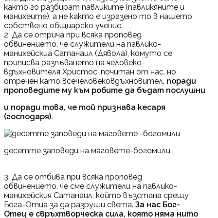
както го разбират павликите (павликяните и
манихеите), а не както е изразено то в нашето
собствено общиарско учение.
2. Да се отрича при всяка проповед
обвинението, че служители на павлико-
манихейскиа Сатанаил (Дявола), комуто се
приписва разпъването на человеко-
вдъхновителя Христос, почитан от нас, но
отречен като всечеловековдъхновител,
поради
проповедите му към робите да бъдат послушни
и поради това, че той признава кесаря
(господаря).
десетте заповеди на маговете-богомили
3. Да се отбива при всяка проповед
обвинението, че сме служители на павлико-
манихейския Сатанаил, който възстана срещу
Бога-Отца за да разруши света.
За нас Бог-
Отец е свръхтворческа сила, която няма нито