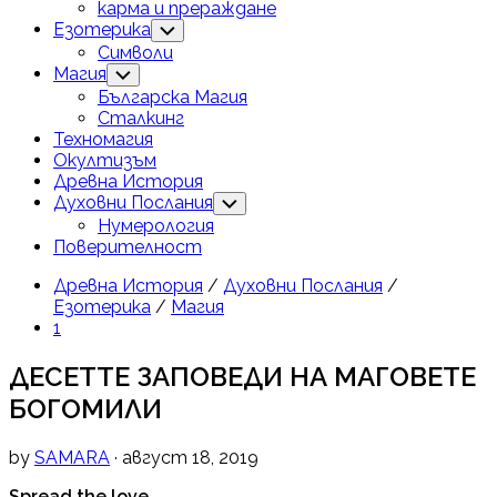
карма и прераждане
Current
Езотерика
Toggle
Child
Page
Символи
Menu
Parent
Current
Магия
Toggle
Child
Page
Българска Магия
Menu
Parent
Сталкинг
Техномагия
Окултизъм
Current
Древна История
Page
Current
Духовни Послания
Toggle
Child
Parent
Page
Нумерология
Menu
Parent
Поверителност
Древна История
/
Духовни Послания
/
Езотерика
/
Магия
1
ДЕСЕТТЕ ЗАПОВЕДИ НА МАГОВЕТЕ
БОГОМИЛИ
by
SAMARA
· август 18, 2019
Spread the love