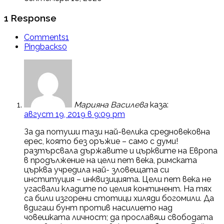
1 Response
Comments
1
Pingbacks
0
Марияна Василева
каза:
август 19, 2019 в 9:09 pm
За да потуши тази най-велика средновековна
ерес, която без оръжие – само с думи!
разтърсвала държавите и църквите на Европа
в продължение на цели пет века, римската
църква учредила най- зловещата си
институция – инквизицията. Цели пет века не
угасвали кладите по целия континент. На тях
са били изгорени стотици хиляди богомили. Да
вдигаш бунт против насилието над
човешката личност; да прославяш свободата