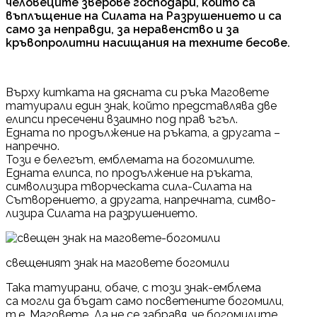
человеците зверове господари, които са
въплъщение на Силата на Разрушението и са
само за неправди, за неравенство и за
кръвопролитни насищания на техните бесове.
Върху китката на дясната си ръка Маговете
татуирали един знак, който представлява две
елипси пресечени взаимно под прав ъгъл.
Едната по продължение на ръката, а другата –
напречно.
Този е белегът, емблемата на богомилите.
Едната елипса, по продължение на ръката,
символизира творческата сила-Силата на
Сътворението, а другата, напречната, симво-
лизира Силата на разрушението.
свещеният знак на маговете богомили
Така татуирани, обаче, с този знак-емблема
са могли да бъдат само посветените богомили,
т.е. Маговете. Да не се забравя, че богомилите