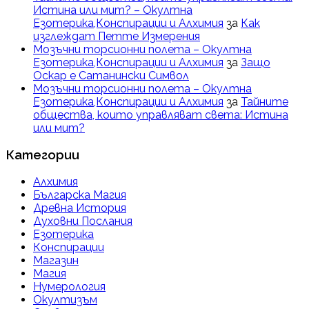
Истина или мит? – Окултна
Езотерика,Конспирации и Алхимия
за
Как
изглеждат Петте Измерения
Мозъчни торсионни полета – Окултна
Езотерика,Конспирации и Алхимия
за
Защо
Оскар е Сатанински Символ
Мозъчни торсионни полета – Окултна
Езотерика,Конспирации и Алхимия
за
Тайните
общества, които управляват света: Истина
или мит?
Категории
Алхимия
Българска Магия
Древна История
Духовни Послания
Езотерика
Конспирации
Магазин
Магия
Нумерология
Окултизъм