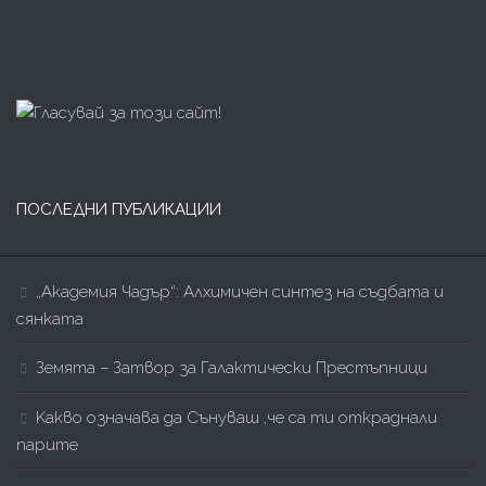
ПОСЛЕДНИ ПУБЛИКАЦИИ
„Академия Чадър“: Алхимичен синтез на съдбата и
сянката
Земята – Затвор за Галактически Престъпници
Kакво означава да Сънуваш ,че са ти откраднали
парите