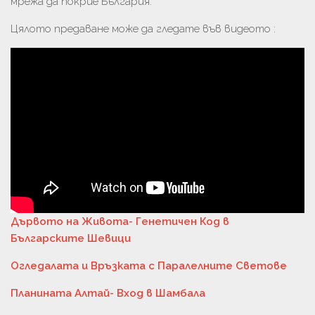
мрежа да покрие България.
Цялото предаване може да гледате във видеото :
Дървото на Живота- Генетичен Код в
Българските Шевици
Огледалата и Връзката с Паралелните Светове
Планината Алтай- Вход в Шамбала