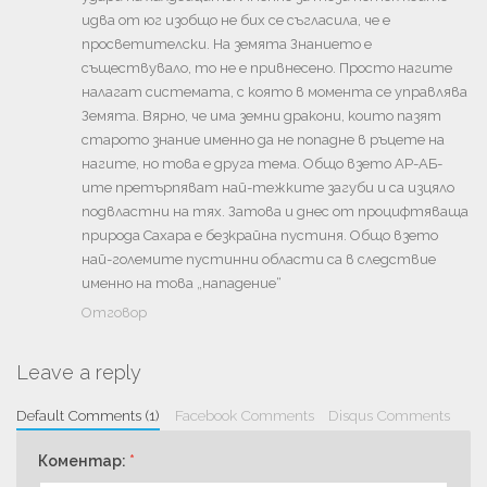
идва от юг изобщо не бих се съгласила, че е
просветителски. На земята Знанието е
съществувало, то не е привнесено. Просто нагите
налагат системата, с която в момента се управлява
Земята. Вярно, че има земни дракони, които пазят
старото знание именно да не попадне в ръцете на
нагите, но това е друга тема. Общо взето АР-АБ-
ите претърпяват най-тежките загуби и са изцяло
подвластни на тях. Затова и днес от процифтяваща
природа Сахара е безкрайна пустиня. Общо взето
най-големите пустинни области са в следствие
именно на това „нападение“
Отговор
Leave a reply
Default Comments (1)
Facebook Comments
Disqus Comments
Коментар:
*