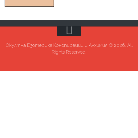
Окултна Езотерика,Конспирации и Алхимия © 2026. All
Rights Reserved.