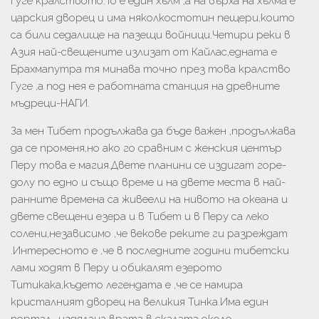
Гуге кралството.То е един хълм ,а на върха на хълма е
царския дворец и има няколкостотин пещери,които
са били седалище на пазещи войници.Четири реки в
Азия най-свещените излизат от Кайлас,едната е
Брахмапутра тя минава точно през това кралство
Гуге ,а под нея е работната станция на древните
мъдреци-НАГИ.
За мен Тибет продължава да бъде важен ,продължава
да се променя,но ако го сравним с женския център
Перу това е магия.Двете планини се издигат горе-
долу по едно и също време и на двете места в най-
ранните времена са живеели на нивото на океана и
двете свещени езера и в Тибет и в Перу са леко
солени,независимо ,че векове реките ги разреждат
.Интересното е ,че в последните години тибетски
лами ходят в Перу и обикалят езерото
Титикака,където легендата е ,че се намира
кристалният дворец на великия Тинка.Има един