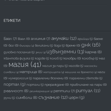
ЕТИКЕТИ
анунаки
(12)
Баал
(7)
алхимия
(7)
Ваал
(6)
баене
арийци
(5)
днк
(16)
(6)
бог
(6)
време
(6)
великани
(5)
вода
(5)
българи
(4)
извънземни
(13)
карма
(8)
духовно послание
(5)
змии
(4)
колобри
(6)
маг
квантова физика
(5)
кодове
(5)
колоб
(5)
колобър
(5)
магия
(41)
(6)
магия за пари
(5)
магове
(5)
масонски
матрица
(8)
наги
символи
(4)
матрицата
(4)
машина на времето
(4)
(6)
паралелни вселени
(6)
нумерология
(5)
паралелни светове
(5)
портал
(9)
прераждане
(6)
привличане на пари
(6)
портали
(5)
ритуал
(11)
реалност
(8)
рептили
(7)
реинкарнация
(4)
съзнание
(12)
церн
(9)
символи
(8)
руни
(5)