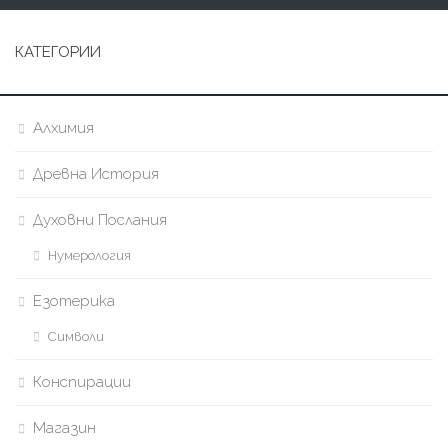
КАТЕГОРИИ
Алхимия
Древна История
Духовни Послания
Нумерология
Езотерика
Символи
Конспирации
Магазин