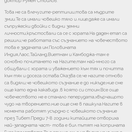
доктор Румен Стоилов.
Това не са влечугите-рептилии,това са мъдрите
змии.Те са имали човешко тяло и лице,даже са имали
съпружески двойки с видни земни
личности,кръстосвали са се с хората.На даден етап са
решили,че работата със съзнанието на човечеството
това е задачата им.Половината
Индия,Лаос,Тайланд,Виетнам и Камбоджа-там е
основно почитането на Нагите,там най-много са
общували с хората и уважението към тях и почитта
към тях и досега остава.Оказва се,че нагите отново
са видяли,че човешкото съзнание е до никъде,ние сме
още като една какавида ,в която си стоим.Все още
човечеството не е станало пеперудата,хвърчащото
чудо на творението,ние още сме в пашкула.Нагите в
момента работят усърдно с човешкото съзнание
през Тибет.Преди 7-8 години китайците отвориха
най-западната част- това е бил пътят на коприната