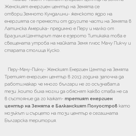
Женският енергиен център на Земята се
отвори.Земното Кундалини- женското ядро на
енергията се премести от другите части на Земята в
Латинска Америка- предимно е Перу и малко от
Бразилия.Центърът там е езерото Титикака това е
свещената утроба на майката Земя плюс Мачу Пикчу и
старата столица Куско.
Перу-Мачу-Пикчу- Женският Енергиен Център на Земята
Третият енергиен център в 2013 година започна да
работи,макар че много българи не го осъзнават,а
тези ,които биха могли да обяснят какво става не са
в състояние да го кажат-
третият енергиен
център на Земята е Балканският Полуостров
като
мозъкът и сърцето на този център е сегашната
Българска територия.