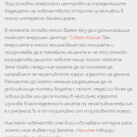
Тези основни енергийни центрове са определящите
бъдещето на човечеството.И трите са активни в
много интересно балансиране.
В момента остава много важен без да е доминиращия
мъжкият енергиен център-
Тибет-Кайлас
.Там
енергията е много мощна.Беше най-мощната и
продължава да е такава,но акцента е ,че той отново
разцъфтява,защото новите неща ,които майката
Земя прави преди ние хората да се опитаме да
направим е че негативното езеро ,езерото на демона
Ракшастал,до което нямаше разрешение да се
доближиш,да пипнеш водата с пръст ,недай си боже да
ловиш риба или да се къпеш в него.Днес езерото
излъчва благонадежност,цялата му негативна енергия
е изчезнала.То е по-позитивно от позитивното езеро.
Ние като човечество сме били обучавани от една раса
,която сега живее под Земята –
Нагите
-твърди