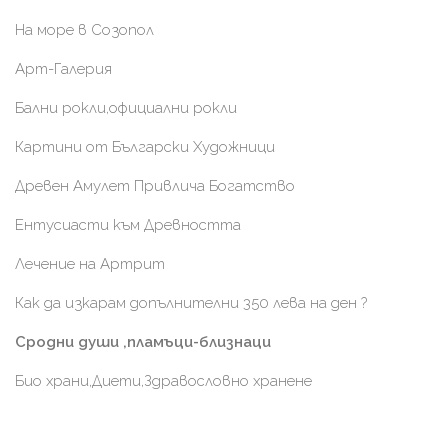
На море в Созопол
Арт-Галерия
Бални рокли,официални рокли
Картини от Български Художници
Древен Амулет Привлича Богатство
Ентусиасти към Древността
Лечение на Артрит
Как да изкарам допълнителни 350 лева на ден ?
Сродни души ,пламъци-близнаци
Био храни,Диети,Здравословно хранене