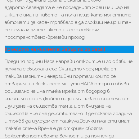
портал- издялана врата в скалата около
езерото.Легендата е ,че последният жрец или цар на
инките има на нивото на пъпа нещо като монетните
автомати за кафе- трябвало е да сложиш нещо и там
се е слагал златен жетон и се е отварял
пространствено-времеви проход.
Колелото на късмета! Завърти го сега !
Преди 10 години Наса направи откритие и го обяви,че
земята е свързана със Слънцето чрез мрежа от
такива магнитни енергийни портали,които се
отваряли на всеки осем минути.НАСА откри и обяви
официално,че има тънка мрежа от водород в
специална форма,който пази слънчевата система от
излизане на същества там ,а и от влизане на
същества.Ние сме действително в детската градина
и трябв да излезем от пашкула.Всички планети имат
такава стена.Време е да открием своята
божественост,своята вечност и да почнем да