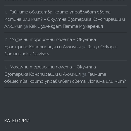
Тайните общества, които управляват света:
Истина или мит? – Окултна Езотерика,Конспирации и
Алхимия
за
Как изглеждат Петте Измерения
Мозъчни торсионни полета – Окултна
Езотерика,Конспирации и Алхимия
за
Защо Оскар е
Сатанински Символ
Мозъчни торсионни полета – Окултна
Езотерика,Конспирации и Алхимия
за
Тайните
общества, които управляват света: Истина или мит?
КАТЕГОРИИ