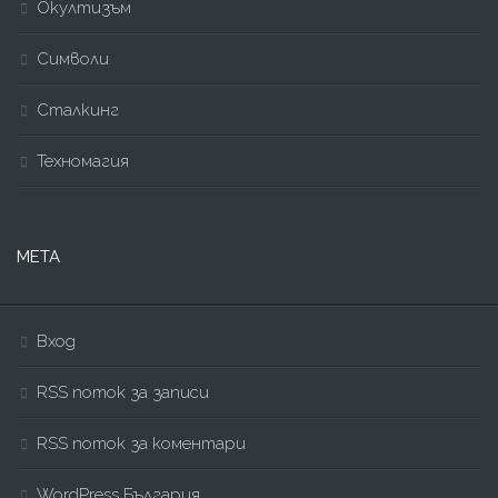
Окултизъм
Символи
Сталкинг
Техномагия
МЕТА
Вход
RSS поток за записи
RSS поток за коментари
WordPress България