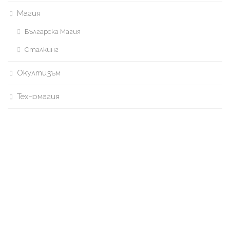
Магия
Българска Магия
Сталкинг
Окултизъм
Техномагия