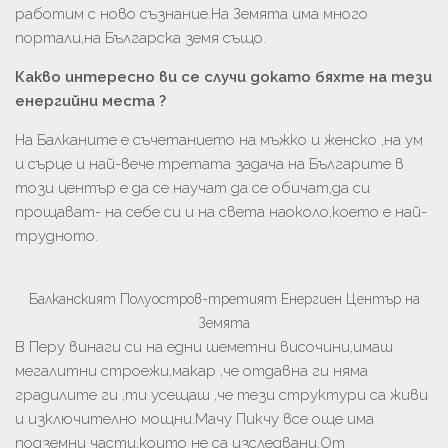
работим с ново съзнание.На Земята има много
портали,на Българска земя също.
Какво интересно ви се случи докато бяхте на тези
енергийни места ?
На Балканите е съчетанието на мъжко и женско ,на ум
и сърце и най-вече третата задача на Българите в
този център е да се научат да се обичат,да си
прощават- на себе си и на света наоколо,което е най-
трудното.
Балканският Полуостров-третият Енергиен Център на
Земята
В Перу винаги си на едни шеметни височини,имаш
мегалитни строежи,макар ,че отдавна ги няма
градилите ги ,ти усещаш ,че тези структури са живи
и изключително мощни.Мачу Пикчу все още има
подземни части,които не са изследвани.От