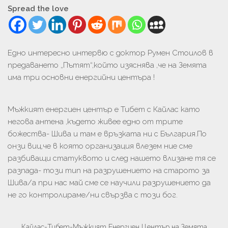
Spread the love
Едно интересно интервю с доктор Румен Стоилов в
предаването „Пътят“,който изяснява ,че на Земята
има три основни енергийни центъра !
Мъжкият енергиен център е Тибет с Кайлас като
негова антена ,където живее едно от трите
божества- Шива и там е връзката ни с България.По
онзи виц,че в която организация влезем ние сме
разбиващи статуквото и след нашето влизане тя се
разпада- този тип на разрушението на старото за
Шива/а при нас май сме се научили разрушението да
не го контролираме/ни свързва с този бог.
Кайлас-Тибет-Мъжкият Енергиен Център на Земята