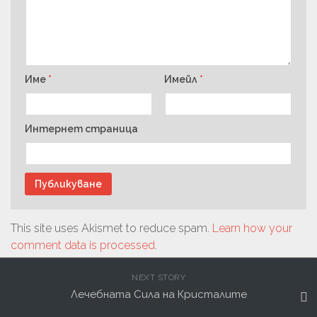
Име
*
Имейл
*
Интернет страница
This site uses Akismet to reduce spam.
Learn how your
comment data is processed
.
NEXT STORY
Лечебната Сила на Кристалите