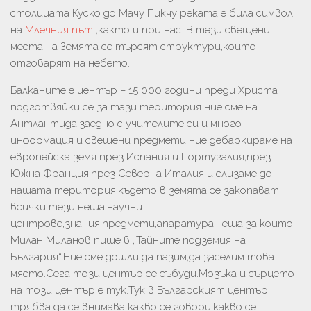
столицата Куско до Мачу Пикчу реката е била символ
на
Млечния път
,както и при нас. В тези свещени
места на Земята се търсят структури,които
отговарят на небето.
Балканите е център – 15 000 години преди Христа
подготвяйки се за тази територия ние сме на
Антлантида,заедно с учителите си и много
информация и свещени предмети ние дебаркираме на
европейска земя през Испания и Португалия,през
Южна Франция,през Северна Италия и слизаме до
нашата територия,където в земята се закопават
всички тези неща,научни
центрове,знания,предмети,апаратура,неща за които
Милан Миланов пише в „Тайните подземия на
България“.Ние сме дошли да пазим,да заселим това
място.Сега този център се събуди.Мозъка и сърцето
на този център е тук.Тук в Българският център
трябва да се внимава какво се говори,какво се