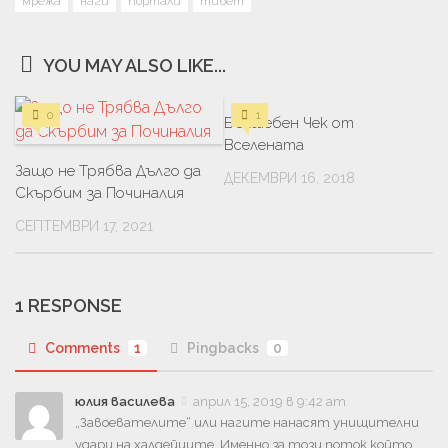
мрежа
наги
портали
тибет
YOU MAY ALSO LIKE...
0
1
Вълшебен Чек от
Вселената
Защо не Трябва Дълго да
ДЕКЕМВРИ 16, 2018
Скърбим за Починалия
СЕПТЕМВРИ 17, 2021
1 RESPONSE
Comments
1
Pingbacks
0
юлия василева
април 15, 2019 в 9:42 am
„Завоевателите“ или нагите нанасят унищителни
удари на халдейците. Именно за този поток който