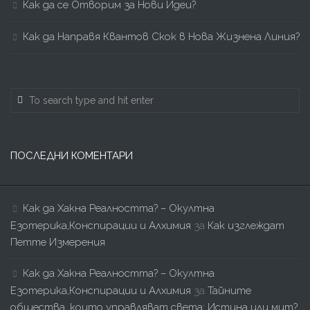
Как да се Отворим за Нови Идеи?
Как да Направя Квантов Скок в Нова Жизнена Линия?
ПОСЛЕДНИ КОМЕНТАРИ
Как да Хакна Реалността? – Окултна
Езотерика,Конспирации и Алхимия
за
Как изглеждат
Петте Измерения
Как да Хакна Реалността? – Окултна
Езотерика,Конспирации и Алхимия
за
Тайните
общества, които управляват света: Истина или мит?