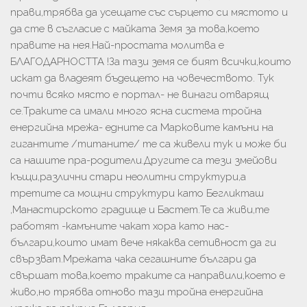
прави,трябва да усещате със сърцето си мястото и
да сте в съгласие с майката Земя за това,което
правите на нея.Най-простата молитва е
БЛАГОДАРНОСТТА !За тази земя се бият всички,които
искат да владеят бъдещето на човечеството. Тук
почти всяко място е портал- не винаги отварящ
се.Траките са имали много ясна система тройна
енергийна мрежа- едните са Марковите камъни на
гигантите /титаните/ те са живели тук и може би
са нашите пра-родители.Другите са тези змейови
къщи,различни стари неолитни структури,а
третите са мощни структури като Бегликташ
,Манастирското градище и Бастет.Те са живи,те
работят -камъните чакат хора като нас-
българи,които имат вече някаква сетивност да ги
свързват.Мрежата чака сегашните българи да
свършат това,което траките са направили,което е
живо,но трябва отново тази тройна енергийна