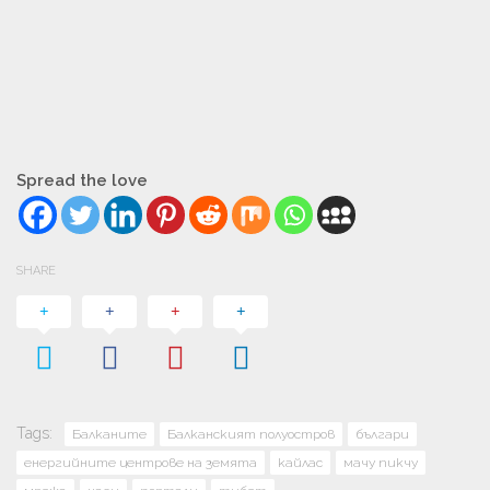
Spread the love
SHARE
Tags:
Балканите
Балканският полуостров
българи
енергийните центрове на земята
кайлас
мачу пикчу