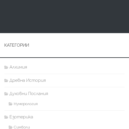
КАТЕГОРИИ
Алхимия
Древна История
Духовни Послания
Нумерология
Езотерика
Символи