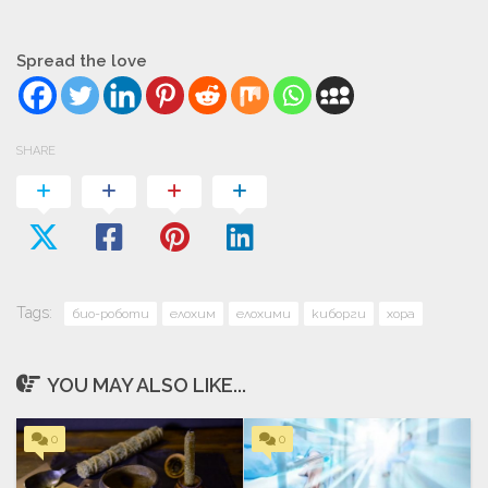
Spread the love
SHARE
Tags:
био-роботи
елохим
елохими
киборги
хора
YOU MAY ALSO LIKE...
0
0