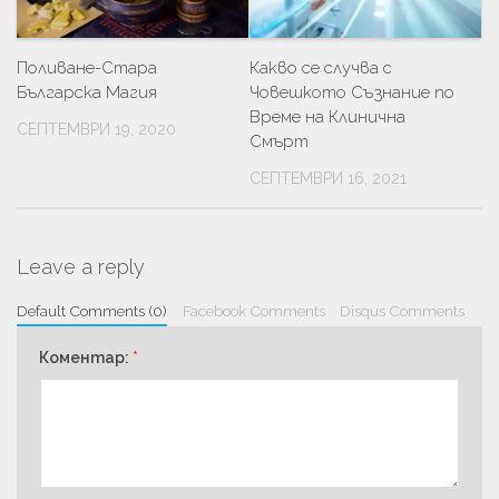
Поливане-Стара
Какво се случва с
Българска Магия
Човешкото Съзнание по
Време на Клинична
СЕПТЕМВРИ 19, 2020
Смърт
СЕПТЕМВРИ 16, 2021
Leave a reply
Default Comments (0)
Facebook Comments
Disqus Comments
Коментар:
*