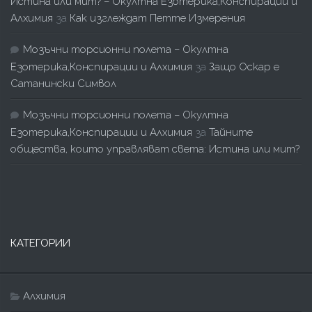
Истина или мит? – Окултна Езотерика,Конспирации и
Алхимия
за
Как изглеждат Петте Измерения
Мозъчни торсионни полета – Окултна
Езотерика,Конспирации и Алхимия
за
Защо Оскар е
Сатанински Символ
Мозъчни торсионни полета – Окултна
Езотерика,Конспирации и Алхимия
за
Тайните
общества, които управляват света: Истина или мит?
КАТЕГОРИИ
Алхимия