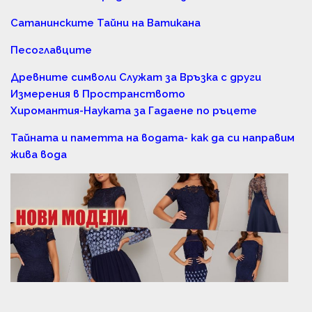
Сатанинските Тайни на Ватикана
Песоглавците
Древните символи Служат за Връзка с други
Измерения в Пространството
Хиромантия-Науката за Гадаене по ръцете
Тайната и паметта на водата- как да си направим
жива вода