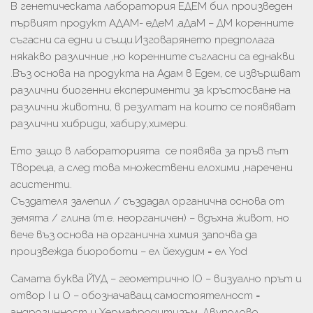
В генетическата лаборатория ЕДЕМ бил произведен
първият продукт АДАМ- еДеМ ,аДаМ – ДМ коренните
съгасни са едни и същи.Изговарянето предполага
някакво различние ,но коренните съгласни са еднакви
.Въз основа на продукта на Адам в Едем, се извършват
различни биогенни експерименти за кръстосване на
различни животни, в резултат на които се появяват
различни хибриди, хабиру,химери.
Ето защо в лабораторията се появява за пръв път
Твореца, а след това множествени елохими ,наречени
асистенти.
Създателя залепил / създадал органична основа от
земята / глина (т.е. неорганичен) – вдъхна живот, но
вече въз основа на органична химия започва да
произвежда биороботи – ел йехудим = ел Yod
Самата буква ЙУД – геометрично IO – визуално прът и
отвор I и О – обозначаващ самостоятелност =
андрогинност и Хермафродитизъм. Двуполово