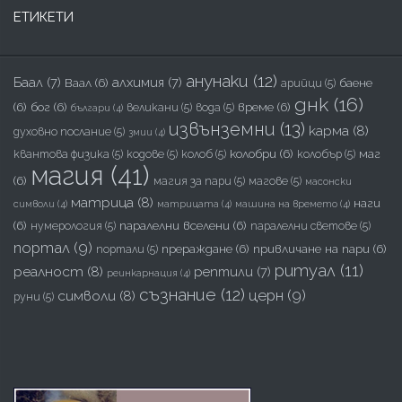
ЕТИКЕТИ
анунаки
(12)
Баал
(7)
алхимия
(7)
Ваал
(6)
баене
арийци
(5)
днк
(16)
(6)
бог
(6)
време
(6)
великани
(5)
вода
(5)
българи
(4)
извънземни
(13)
карма
(8)
духовно послание
(5)
змии
(4)
колобри
(6)
маг
квантова физика
(5)
кодове
(5)
колоб
(5)
колобър
(5)
магия
(41)
(6)
магия за пари
(5)
магове
(5)
масонски
матрица
(8)
наги
символи
(4)
матрицата
(4)
машина на времето
(4)
(6)
паралелни вселени
(6)
нумерология
(5)
паралелни светове
(5)
портал
(9)
прераждане
(6)
привличане на пари
(6)
портали
(5)
ритуал
(11)
реалност
(8)
рептили
(7)
реинкарнация
(4)
съзнание
(12)
церн
(9)
символи
(8)
руни
(5)