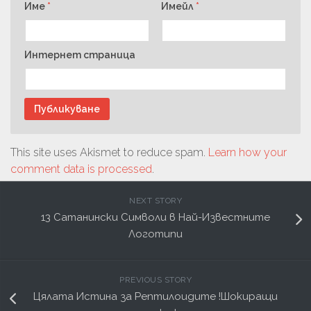
Име
*
Имейл
*
Интернет страница
This site uses Akismet to reduce spam.
Learn how your
comment data is processed
.
NEXT STORY
13 Сатанински Символи в Най-Известните
Логотипи
PREVIOUS STORY
Цялата Истина за Рептилоидите !Шокиращи