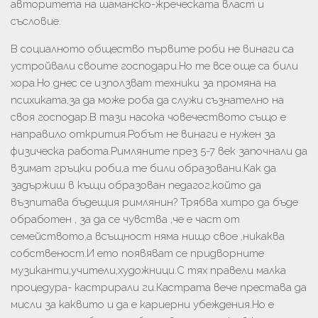
авторитета на шаманско-жреческата власт и
съсловие.
В социалното общество първите роби не винаги са
устройвали своите господари.Но те все още са били
хора.Но днес се използват техники за промяна на
психиката,за да може роба да служи съзнателно на
своя господар.В тази насока човечеството също е
направило открития.Робът не винаги е нужен за
физическа работа.Римляните през 5-7 век започнали да
взимат гръцки роби,а те били образовани.Как да
задържиш в къщи образован педагог,който да
възпитава бъдещия римлянин? Трябва хитро да бъде
обработен , за да се чувства ,че е част от
семейството,а всъщност няма нищо свое ,никаква
собственост.И ето появяват се придворните
музиканти,учители,художници.С тях правели малка
процедура- кастрирали ги.Кастрата вече престава да
мисли за каквито и да е кариерни убеждения.Но е