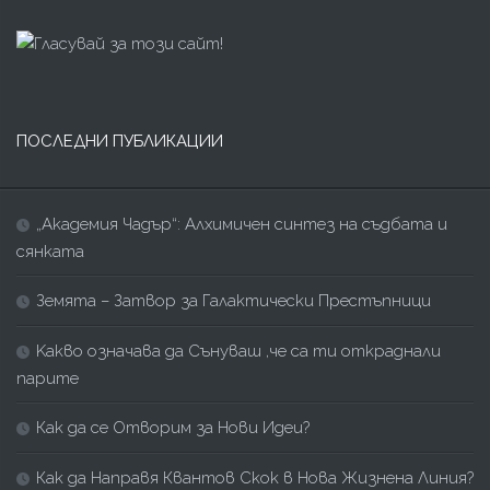
ПОСЛЕДНИ ПУБЛИКАЦИИ
„Академия Чадър“: Алхимичен синтез на съдбата и
сянката
Земята – Затвор за Галактически Престъпници
Kакво означава да Сънуваш ,че са ти откраднали
парите
Как да се Отворим за Нови Идеи?
Как да Направя Квантов Скок в Нова Жизнена Линия?