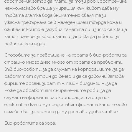
собственик,готов да плати за този роб.Собственика
нежно,ласкаво връща умиращия към живот.Дава му
първата глътка вода,внимателно сваля тази
ужасна,превърнала се в железен шлем твърда кожа и
оживелия,който е загубил паметта си изцяло се хваща
като пиленце за кокошката и започва да работи за
новия си господар.
Способите за превръщане на хората в био-роботи са
страшно много.Днес много от хората са превърнти
във био-роботи,за да служат на корпорациите ,за да
работят от сутрин до вечер и да са доволни.Затова
фирмите организират т.н. тийм билдинги – ,за да
може да обработват съвременните роби ,за да
служат на фирмата или корпорацията още по-
ефективно като му представят фирмата като негово
семейство ,загрижено да му достави удоволствие.
Био-роботите са хора.