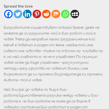
Spread the love
Биориботите съществуват открай време ,даже не
можете да ги различите- кой е био-робот и кой е
човек ?Нека да направим малко разграничение кой
какъв е.Човекът е роден от жена -майка,той има
съвест,има чувства- тъжно му е,болно му е,хубаво му
е ,но най-главното е ,че не е управляем !По принцип
човек може да бъде управляем- чрез културни
методи,чрез изкуство,но човекът винаги има
възможност да си промени възгледите,да си промени
живота- той е човек.
Най-близък до човека по вид е био-
робота.Единствената разлика между човека и био-
робота е ,че био-робота не може да се върне в
човешко състояние.Био-роботът е роден от