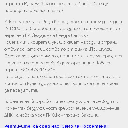
наричаш ИзраЕл (богоборец т.е. е битка Срещу
природата и Естеството)
Както може да се види в продължение на хиляди години
ИсТОРия на биороботите ,създадени от Елохимите и
наречени ЕЛ Йехудим.се внедряват към
човека,мимикрират и унищожават народи и страни
отвътре.като съществото от филма „Пришълец“
След като изяде тялото, пришълеца напуска празната
черупка и се премества в друг организъм. Това се
нарича EXODUS./ИЗХОД.
По същия начин, червеи или бълхи скачат от трупа на
котка или куче в друг носител, който се явява храна
за паразитите.
Войната на био-роботите срещу хората се води и в
момента- бездуховност,кръвосмешение,унищожение
ДНК на човека чрез ГМО,кемтрейлс ,ваксини.
Рептилите са сред нас !Само за Посветени !