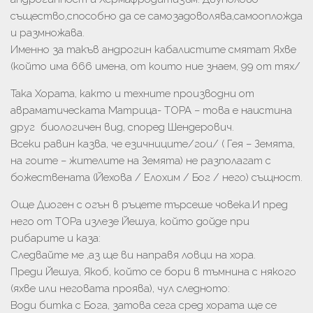
същество,способно да се самозадоволява,самоопложда
и размножава.
Именно за такъв андрогин кабалистите смятат Яхве
(който има 666 имена, от които ние знаем, 99 от тях/
Така Хората, както и техните производни от
авраматическата Матрица- ТОРА – това е наистина
друг биологичен вид, според Шендерович.
Всеки равин казва, че езичниците/гои/ ( Гея – Земята,
на гоите – жителите на Земята) не разполагат с
божествената (Йехова / Елохим / Бог / него) същност.
Още Диоген с огън в ръцете търсеше човека.И пред
него от ТОРа излезе Йешуа, който дойде при
рибарите и каза:
Следвайте ме ,аз ще ви направя ловци на хора.
Преди Йешуа, Якоб, който се бори в тъмнина с някого
(яхве или неговата проява), чул следното:
Води битка с Бога, затова сега сред хората ще се