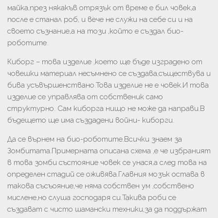
майка,през някакъв отрязък от време е бил човек,а
после е станал роб, и вече не служи на себе си и на
своето съзнание,а на този ,който е създал био-
роботите.
Киборг – това изделие ,което ще бъде изградено от
човешки материал несъмнено се създава,съществува и
бива усъвършенствано.Това изделие не е човек.И това
изделие се управлява от собственик само
структурно. Сам киборга нищо не може да направи.В
бъдещето ще има създадени войни- киборги.
Да се върнем на био-роботите.Всички знаем за
Зомбитата.Примерната описана схема ,е че избраният
в това зомби състояние човек се унася,а след това на
определен стадий се оживява.Главния мозък остава в
такова съсъояние,че няма собствен ум ,собствено
мислене,но слуша господаря си.Такива роби се
създават с чисто шамански техники,за да поддържат