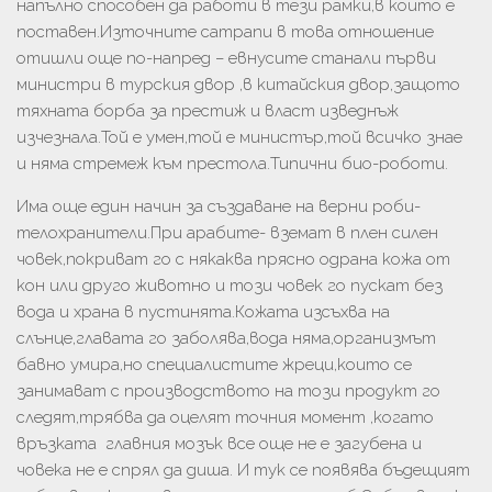
напълно способен да работи в тези рамки,в които е
поставен.Източните сатрапи в това отношение
отишли още по-напред – евнусите станали първи
министри в турския двор ,в китайския двор,защото
тяхната борба за престиж и власт изведнъж
изчезнала.Той е умен,той е министър,той всичко знае
и няма стремеж към престола.Типични био-роботи.
Има още един начин за създаване на верни роби-
телохранители.При арабите- вземат в плен силен
човек,покриват го с някаква прясно одрана кожа от
кон или друго животно и този човек го пускат без
вода и храна в пустинята.Кожата изсъхва на
слънце,главата го заболява,вода няма,организмът
бавно умира,но специалистите жреци,които се
занимават с производството на този продукт го
следят,трябва да оцелят точния момент ,когато
връзката главния мозък все още не е загубена и
човека не е спрял да диша. И тук се появява бъдещият