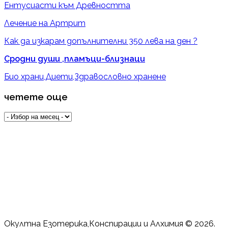
Ентусиасти към Древността
Лечение на Артрит
Как да изкарам допълнителни 350 лева на ден ?
Сродни души ,пламъци-близнаци
Био храни,Диети,Здравословно хранене
четете още
четете
още
Окултна Езотерика,Конспирации и Алхимия © 2026.