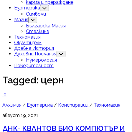
карма и прераждане
Езотерика
Toggle
Child
Символи
Menu
Магия
Toggle
Child
Българска Магия
Menu
Сталкинг
Техномагия
Окултизъм
Древна История
Духовни Послания
Toggle
Child
Нумерология
Menu
Поверителност
Tagged:
церн
0
Алхимия
/
Езотерика
/
Конспирации
/
Техномагия
август 19, 2021
ДНК- КВАНТОВ БИО КОМПЮТЪР И