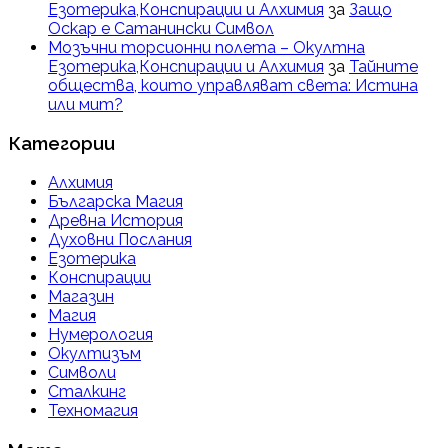
Езотерика,Конспирации и Алхимия
за
Защо
Оскар е Сатанински Символ
Мозъчни торсионни полета – Окултна
Езотерика,Конспирации и Алхимия
за
Тайните
общества, които управляват света: Истина
или мит?
Категории
Алхимия
Българска Магия
Древна История
Духовни Послания
Езотерика
Конспирации
Магазин
Магия
Нумерология
Окултизъм
Символи
Сталкинг
Техномагия