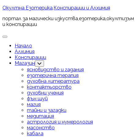
Skip
Окултна Езотерика,Конспирации и Алхимия
to
портал за магически изкуства,езотерика,окултизъм
content
и конспирации
Expand
Menu
Начало
Алхимия
Конспирации
Магазин
Toggle
Child
ясновидство и гадания
Menu
езотерична терапия
духовна литература
контактьорство
духовни учения
фън шуй
магия
тайни и загадки
медитация
астрология и нумерология
масонство
кабала