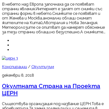
В небето над Европа започнаха да се появяват
странни явления.Интернет е залят от снимки със
странни форми в небето.Снимките се появяват и
от Женева и Москва,аномални облаци снимат
жителите на Китай,Австралия и Нова Зеландия.
Метеоролозите се опитват да намерят обяснение
за тези странни облаци,но безуспешно.А снимките...
3
Конспирации
/
Окултизъм
декември 8, 2018
Окултната Страна на Проекта
ЦЕРН
Съществува организация под название ЦЕРН.Това е
абревиатура.Тя заема голяма площ и се намира в