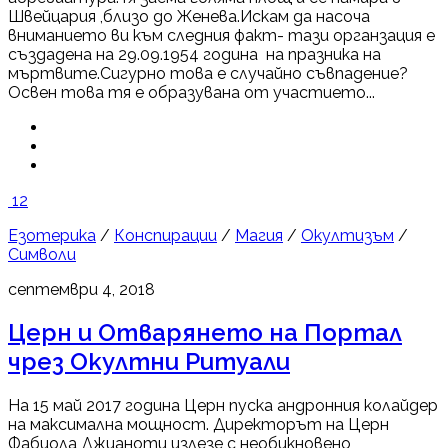
Швейцария ,близо до Женева.Искам да насоча
вниманието ви към следния факт- тази органзация е
създадена на 29.09.1954 година на празника на
мъртвите.Сигурно това е случайно съвпадение?
Освен това тя е образувана от участието...
12
Езотерика
/
Конспирации
/
Магия
/
Окултизъм
/
Символи
септември 4, 2018
Церн и Отварянето на Портал
чрез Окултни Ритуали
На 15 май 2017 година Церн пуска андронния колайдер
на максимална мощност. Директорът на Церн
Фабиола Джианоти излезе с необикновено