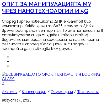
ОПИТ ЗА МАНИПУЛАЦИЯТА МУ
ЧРЕЗ НАНОТЕХНОЛОГИИ И 5G
Според Гаряев човешкото ДНК е квантов био
компютър. Какво значи това? Че самото ДНК е
времепространствен портал. То има потенцията в
структурата си да създава и твори отвъд
видимите материални холограми на настоящата
реалност и според еволюционния си подем и
настройка да ни свързва към друго...
0
Алхимия
/
Конспирации
/
Окултизъм
/
Техномагия
август 14, 2021