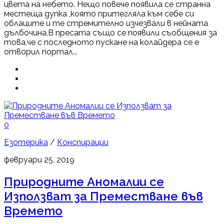
цвета на небето. Нещо повече появила се странна
местеща дупка ,която притегляла към себе си
облаците и те стремително изчезвали в нейната
дълбочина.В пресата също се появили съобщения за
това,че с последното пускане на колайдера се е
отворил портал...
0
Езотерика
/
Конспирации
февруари 25, 2019
Природните Аномалии се
Използват за Преместване във
Времето