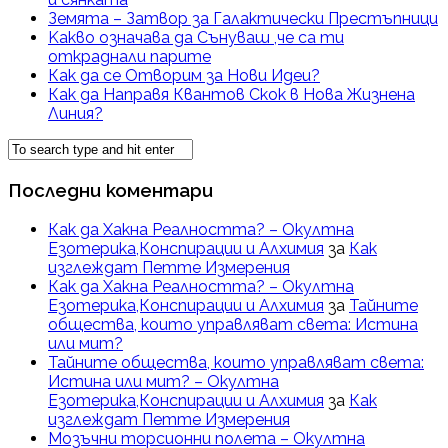
Земята – Затвор за Галактически Престъпници
Kакво означава да Сънуваш ,че са ти
откраднали парите
Как да се Отворим за Нови Идеи?
Как да Направя Квантов Скок в Нова Жизнена
Линия?
Последни коментари
Как да Хакна Реалността? – Окултна
Езотерика,Конспирации и Алхимия
за
Как
изглеждат Петте Измерения
Как да Хакна Реалността? – Окултна
Езотерика,Конспирации и Алхимия
за
Тайните
общества, които управляват света: Истина
или мит?
Тайните общества, които управляват света:
Истина или мит? – Окултна
Езотерика,Конспирации и Алхимия
за
Как
изглеждат Петте Измерения
Мозъчни торсионни полета – Окултна