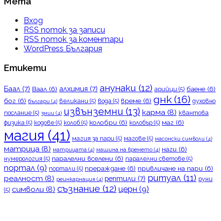
Мета
Вход
RSS поток за записи
RSS поток за коментари
WordPress България
Етикети
анунаки
(12)
Баал
(7)
алхимия
(7)
Ваал
(6)
баене
(6)
арийци
(5)
днк
(16)
бог
(6)
време
(6)
великани
(5)
вода
(5)
духовно
българи
(4)
извънземни
(13)
карма
(8)
послание
(5)
квантова
змии
(4)
колобри
(6)
маг
(6)
физика
(5)
кодове
(5)
колоб
(5)
колобър
(5)
магия
(41)
магия за пари
(5)
магове
(5)
масонски символи
(4)
матрица
(8)
наги
(6)
матрицата
(4)
машина на времето
(4)
паралелни вселени
(6)
нумерология
(5)
паралелни светове
(5)
портал
(9)
прераждане
(6)
привличане на пари
(6)
портали
(5)
ритуал
(11)
реалност
(8)
рептили
(7)
руни
реинкарнация
(4)
съзнание
(12)
церн
(9)
символи
(8)
(5)