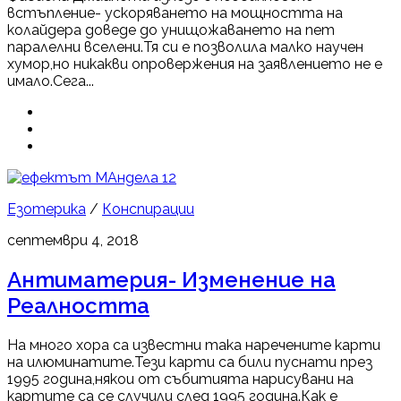
встъпление- ускоряването на мощността на
колайдера доведе до унищожаването на пет
паралелни вселени.Тя си е позволила малко научен
хумор,но никакви опровержения на заявлението не е
имало.Сега...
12
Езотерика
/
Конспирации
септември 4, 2018
Антиматерия- Изменение на
Реалността
На много хора са известни така наречените карти
на илюминатите.Тези карти са били пуснати през
1995 година,някои от събитията нарисувани на
картите са се случили след 1995 година.Как е