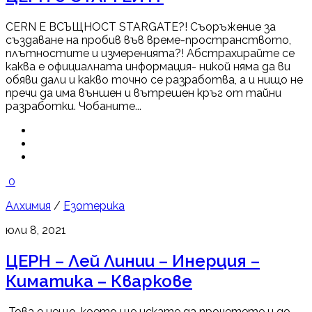
CERN Е ВСЪЩНОСТ STARGATE?! Съоръжение за
създаване на пробив във време-пространството,
плътностите и измеренията?! Абстрахирайте се
каква е официалната информация- никой няма да ви
обяви дали и какво точно се разработва, а и нищо не
пречи да има външен и вътрешен кръг от тайни
разработки. Чобаните...
0
Алхимия
/
Езотерика
юли 8, 2021
ЦЕРН – Лей Линии – Инерция –
Киматика – Кваркове
Това е нещо, което ще искате да прочетете и до