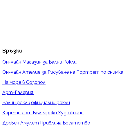
Връзки
Он-лайн Магазин за Бални Рокли
Он-лайн Ателие за Рисуване на Портрет по снимка
На море в Созопол
Арт-Галерия
Бални рокли,официални рокли
Картини от Български Художници
Древен Амулет Привлича Богатство