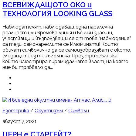
ВСЕВИЖДАЩОТО ОКО и
ТЕХНОЛОГИЯ LOOKING GLASS
Наблюдателят, наблюдаващ една паралелна
реалност или времева линия и всички знаещи,
участващи и възползващи се от това “наблюдение”
са тези, самонареклите се Илюминати! Които
обичат символично да се самоизобразяват с окото,
гледащо през триъгълника. През триъгълника,
който илюстрира пирамидалната власт, на която
ние би трябвало да...
0
Езотерика
/
Окултизъм
/
Символи
август 7, 2021
ЦЕРН е СТАРГЕЙТ?