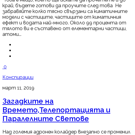
край, бъдете готови да проучите след това Не
забравяйте колко тясно свързани са киматичните
модели с частиците, частиците от киматичния
ефект и водата най-много. Около 99 процента от
тялото ви е съставено от елементарни частици,
атоми...
0
Конспирации
март 11, 2019
Загадките на
Времето,Телепортацията и
Паралелните Светове
Над големия адронен колайдер внезапно се променил