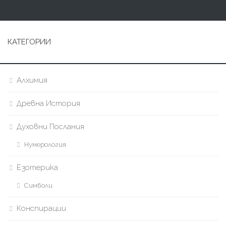
КАТЕГОРИИ
Алхимия
Древна История
Духовни Послания
Нумерология
Езотерика
Символи
Конспирации