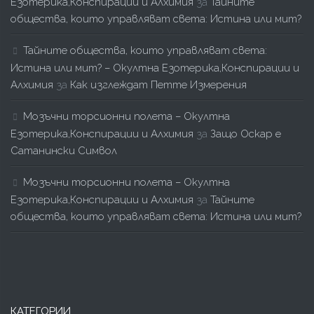
Езотерика,Конспирации и Алхимия
за
Тайните
общества, които управляват света: Истина или мит?
Тайните общества, които управляват света:
Истина или мит? – Окултна Езотерика,Конспирации и
Алхимия
за
Как изглеждат Петте Измерения
Мозъчни торсионни полета – Окултна
Езотерика,Конспирации и Алхимия
за
Защо Оскар е
Сатанински Символ
Мозъчни торсионни полета – Окултна
Езотерика,Конспирации и Алхимия
за
Тайните
общества, които управляват света: Истина или мит?
КАТЕГОРИИ