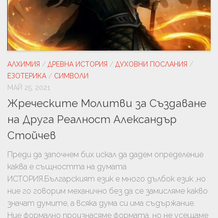
АЛХИМИЯ
/
ДРЕВНА ИСТОРИЯ
/
ДУХОВНИ ПОСЛАНИЯ
/
ЕЗОТЕРИКА
/
СИМВОЛИ
МАЙ 25, 2021
Жреческите Молитви за Създаване
на Друга Реалност Александър
Стойчев
Преди да започнем бих искал да дадем определение
каква е същността на думата
ИСТОРИЯ.Българският език е много дълбок език ,но
ние го говорим механично без да се замисляме какво
значат думите, а всяка дума си има съдържание.
Ние формално произнасяме формата, но не усещаме