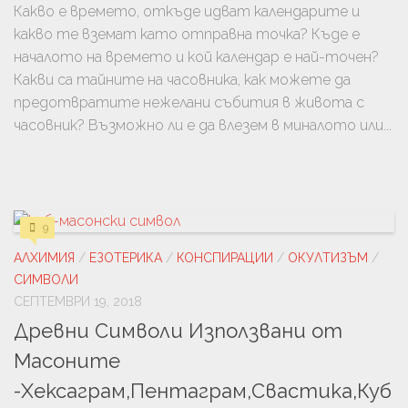
Какво е времето, откъде идват календарите и
какво те вземат като отправна точка? Къде е
началото на времето и кой календар е най-точен?
Какви са тайните на часовника, как можете да
предотвратите нежелани събития в живота с
часовник? Възможно ли е да влезем в миналото или...
9
АЛХИМИЯ
/
ЕЗОТЕРИКА
/
КОНСПИРАЦИИ
/
ОКУЛТИЗЪМ
/
СИМВОЛИ
СЕПТЕМВРИ 19, 2018
Древни Символи Използвани от
Масоните
-Хексаграм,Пентаграм,Свастика,Куб