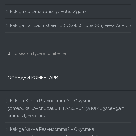
Как да се Отворим за Нови Идеи?
Как да Направя Квантов Скок в Нова Жизнена Линия?
ПОСЛЕДНИ КОМЕНТАРИ
Как да Хакна Реалността? – Окултна
Езотерика,Конспирации и Алхимия
за
Как изглеждат
Петте Измерения
Как да Хакна Реалността? – Окултна