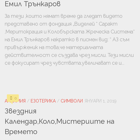
Емил Трънкаров
За тези ,които нямат време да гледат видето
представено от фондация „Виделей “ Саракт
,Меритокрация и Колобърската Жреческа Система“
на Емил Трънкаров накратко в писмен вид: “ АЗ съм
привърженик на това,че материалната
действителност се създава чрез мисли. Тези мисли
се фокусират чрез чувствата,увеличават се и...
0
АЛХИМИЯ
/
ЕЗОТЕРИКА
/
СИМВОЛИ
ЯНУАРИ 1, 2019
Звездния
Календар,Коло,Мистериите на
Времето