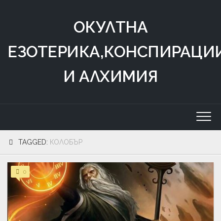
Skip
to
ОКУЛТНА
content
ЕЗОТЕРИКА,КОНСПИРАЦИ
И АЛХИМИЯ
TAGGED:
КОЛОБЪР
0