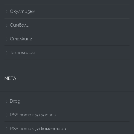
Окултизъм
Символи
Сталкинг
Техномагия
МЕТА
Вход
RSS поток за записи
RSS поток за коментари