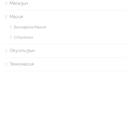
Магазин
Магия
Българска Магия
Сталкинг
Окултизъм
Техномагия