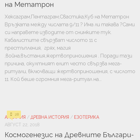
на Метатрон
Хексаграм,Пентаграм,Свастика,Куб на Метатрон
Връзката между числата 9/11 ? Има ли такава ?Сами
си направете изводите от снимките тук.
Кабалистите свързват числото 11 с
престъпления, грях, магия
,война,въстания,жертвоприношения . Поради тази
причина, окултният елит често свързва мега-
ритуали, включващи жертвоприношения, с числото
11. Кой беше огромния мега-ритуал на...
28
АЛХИМИЯ
/
ДРЕВНА ИСТОРИЯ
/
ЕЗОТЕРИКА
АВГУСТ 22, 2018
Космогенезис на Древните Българи-