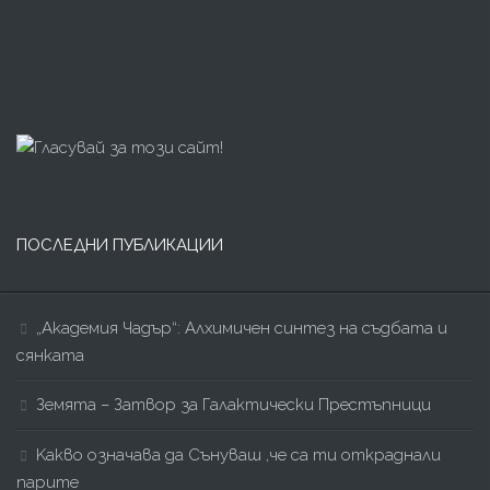
ПОСЛЕДНИ ПУБЛИКАЦИИ
„Академия Чадър“: Алхимичен синтез на съдбата и
сянката
Земята – Затвор за Галактически Престъпници
Kакво означава да Сънуваш ,че са ти откраднали
парите