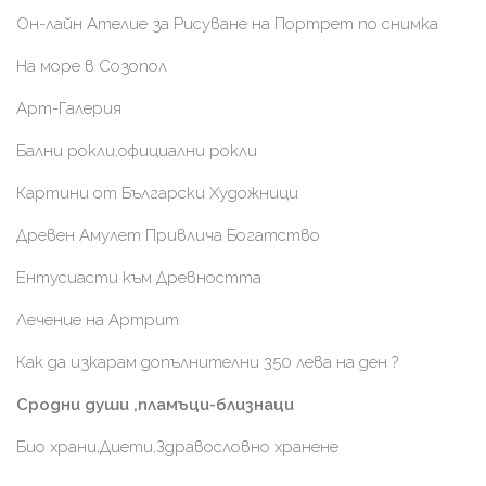
Он-лайн Ателие за Рисуване на Портрет по снимка
На море в Созопол
Арт-Галерия
Бални рокли,официални рокли
Картини от Български Художници
Древен Амулет Привлича Богатство
Ентусиасти към Древността
Лечение на Артрит
Как да изкарам допълнителни 350 лева на ден ?
Сродни души ,пламъци-близнаци
Био храни,Диети,Здравословно хранене