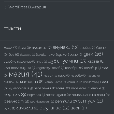
WordPress България
ЕТИКЕТИ
анунаки
(12)
Баал
(7)
алхимия
(7)
Ваал
(6)
баене
арийци
(5)
днк
(16)
(6)
бог
(6)
време
(6)
великани
(5)
вода
(5)
българи
(4)
извънземни
(13)
карма
(8)
духовно послание
(5)
змии
(4)
колобри
(6)
маг
квантова физика
(5)
кодове
(5)
колоб
(5)
колобър
(5)
магия
(41)
(6)
магия за пари
(5)
магове
(5)
масонски
матрица
(8)
наги
символи
(4)
матрицата
(4)
машина на времето
(4)
(6)
паралелни вселени
(6)
нумерология
(5)
паралелни светове
(5)
портал
(9)
прераждане
(6)
привличане на пари
(6)
портали
(5)
ритуал
(11)
реалност
(8)
рептили
(7)
реинкарнация
(4)
съзнание
(12)
церн
(9)
символи
(8)
руни
(5)