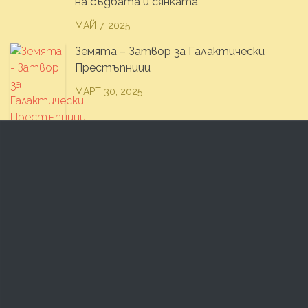
на съдбата и сянката
МАЙ 7, 2025
Земята – Затвор за Галактически
Престъпници
МАРТ 30, 2025