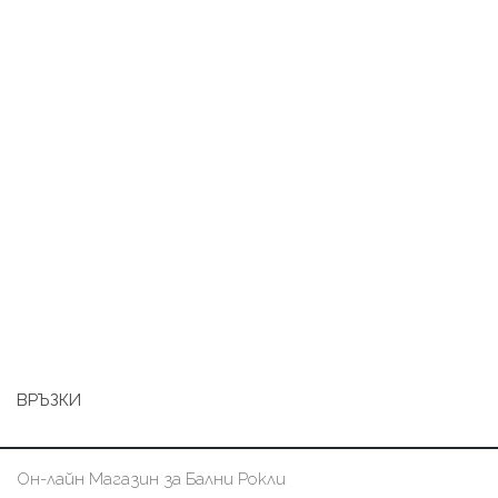
ВРЪЗКИ
Он-лайн Магазин за Бални Рокли