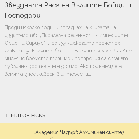
Звездната Раса на Вълчите Бойци и
Господари
Преди няколко години попаднах на книгата на
издателство „Паралелна реалност “ -„Империите
Орион и Сириус“ и се изумих,когато прочетох
главата за вълчите бойци и Вълчите крале RRR.Днес
мисля,че времето тези мои прозрения да станат
публично достояние е дошло. Ако приемем,че на
Земята днес живеем в интересни...
EDITOR PICKS
„Академия Чадър“: Алхимичен синтез