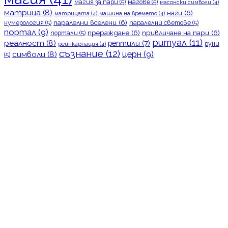
магия за пари
(5)
магове
(5)
масонски символи
(4)
матрица
(8)
наги
(6)
матрицата
(4)
машина на времето
(4)
паралелни вселени
(6)
нумерология
(5)
паралелни светове
(5)
портал
(9)
прераждане
(6)
привличане на пари
(6)
портали
(5)
ритуал
(11)
реалност
(8)
рептили
(7)
руни
реинкарнация
(4)
съзнание
(12)
церн
(9)
символи
(8)
(5)