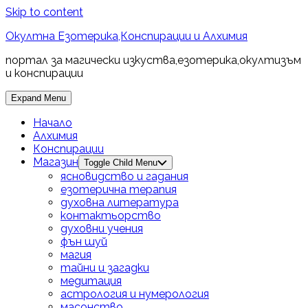
Skip to content
Окултна Езотерика,Конспирации и Алхимия
портал за магически изкуства,езотерика,окултизъм
и конспирации
Expand Menu
Начало
Алхимия
Конспирации
Магазин
Toggle Child Menu
ясновидство и гадания
езотерична терапия
духовна литература
контактьорство
духовни учения
фън шуй
магия
тайни и загадки
медитация
астрология и нумерология
масонство