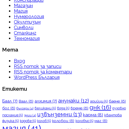
Конспирации
Магазин
Магия
Нумерология
Окултизъм
Символи
Сталкинг
Техномагия
Мета
Вход
RSS поток за записи
RSS поток за коментари
WordPress България
Етикети
анунаки
(12)
Баал
(7)
алхимия
(7)
Ваал
(6)
баене
(6)
арийци
(5)
днк
(16)
бог
(6)
време
(6)
великани
(5)
вода
(5)
духовно
българи
(4)
извънземни
(13)
карма
(8)
послание
(5)
квантова
змии
(4)
колобри
(6)
маг
(6)
физика
(5)
кодове
(5)
колоб
(5)
колобър
(5)
магия
(41)