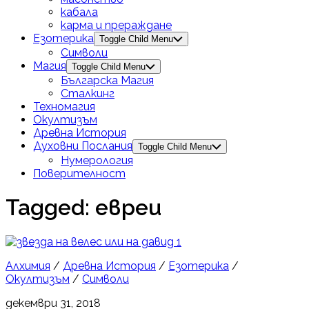
кабала
карма и прераждане
Езотерика
Toggle Child Menu
Символи
Магия
Toggle Child Menu
Българска Магия
Сталкинг
Техномагия
Окултизъм
Древна История
Духовни Послания
Toggle Child Menu
Нумерология
Поверителност
Tagged:
евреи
1
Алхимия
/
Древна История
/
Езотерика
/
Окултизъм
/
Символи
декември 31, 2018