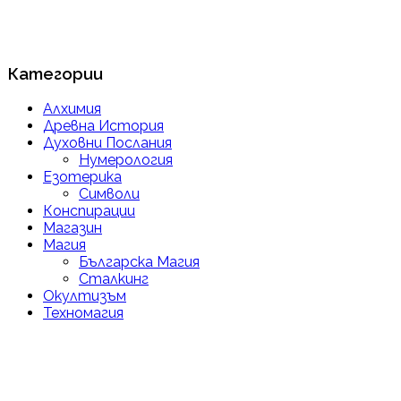
Категории
Алхимия
Древна История
Духовни Послания
Нумерология
Езотерика
Символи
Конспирации
Магазин
Магия
Българска Магия
Сталкинг
Окултизъм
Техномагия