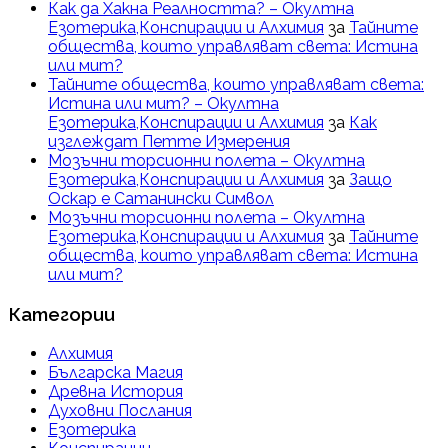
Как да Хакна Реалността? – Окултна
Езотерика,Конспирации и Алхимия
за
Тайните
общества, които управляват света: Истина
или мит?
Тайните общества, които управляват света:
Истина или мит? – Окултна
Езотерика,Конспирации и Алхимия
за
Как
изглеждат Петте Измерения
Мозъчни торсионни полета – Окултна
Езотерика,Конспирации и Алхимия
за
Защо
Оскар е Сатанински Символ
Мозъчни торсионни полета – Окултна
Езотерика,Конспирации и Алхимия
за
Тайните
общества, които управляват света: Истина
или мит?
Категории
Алхимия
Българска Магия
Древна История
Духовни Послания
Езотерика