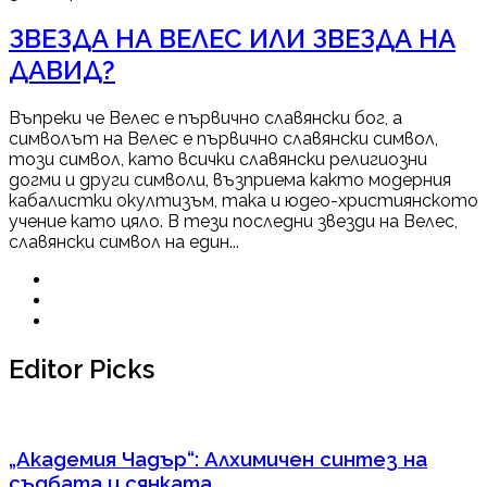
ЗВЕЗДА НА ВЕЛЕС ИЛИ ЗВЕЗДА НА
ДАВИД?
Въпреки че Велес е първично славянски бог, а
символът на Велес е първично славянски символ,
този символ, като всички славянски религиозни
догми и други символи, възприема както модерния
кабалистки окултизъм, така и юдео-християнското
учение като цяло. В тези последни звезди на Велес,
славянски символ на един...
Editor Picks
„Академия Чадър“: Алхимичен синтез на
съдбата и сянката