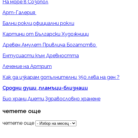
На море в Созопол
Арт-Галерия
Бални рокли,официални рокли
Картини от Български Художници
Древен Амулет Привлича Богатство
Ентусиасти към Древността
Лечение на Артрит
Как да изкарам допълнителни 350 лева на ден ?
Сродни души ,пламъци-близнаци
Био храни,Диети,Здравословно хранене
четете още
четете още