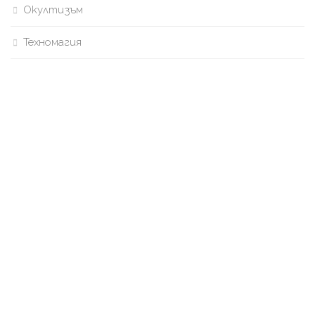
Окултизъм
Техномагия