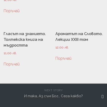
Поръчай
Гласът на знанието.
Ароматът на Словото.
Толтекска книга на
Лекции XXIII том
мъдростта
12,00
лв.
11,00
лв.
Поръчай
Поръчай
NEXT STORY
И така, Аз съм Бог… Сега какво?