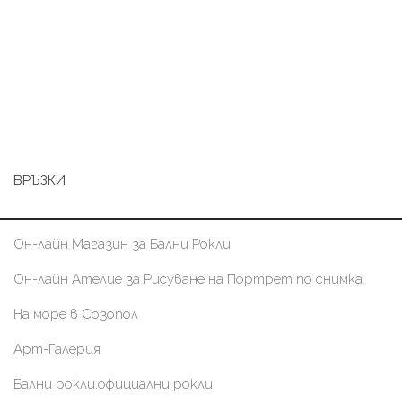
ВРЪЗКИ
Он-лайн Магазин за Бални Рокли
Он-лайн Ателие за Рисуване на Портрет по снимка
На море в Созопол
Арт-Галерия
Бални рокли,официални рокли