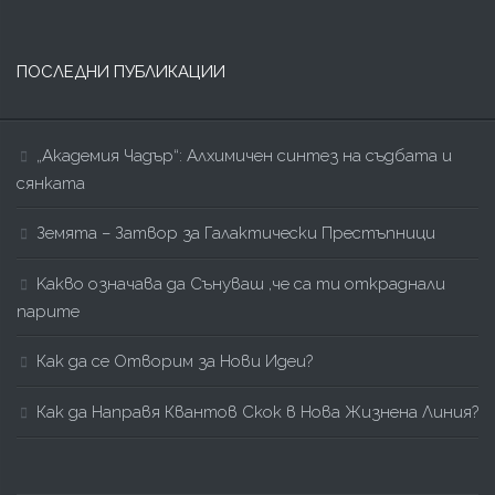
ПОСЛЕДНИ ПУБЛИКАЦИИ
„Академия Чадър“: Алхимичен синтез на съдбата и
сянката
Земята – Затвор за Галактически Престъпници
Kакво означава да Сънуваш ,че са ти откраднали
парите
Как да се Отворим за Нови Идеи?
Как да Направя Квантов Скок в Нова Жизнена Линия?