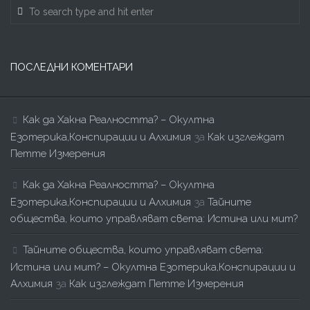
ПОСЛЕДНИ КОМЕНТАРИ
Как да Хакна Реалността? – Окултна
Езотерика,Конспирации и Алхимия
за
Как изглеждат
Петте Измерения
Как да Хакна Реалността? – Окултна
Езотерика,Конспирации и Алхимия
за
Тайните
общества, които управляват света: Истина или мит?
Тайните общества, които управляват света:
Истина или мит? – Окултна Езотерика,Конспирации и
Алхимия
за
Как изглеждат Петте Измерения