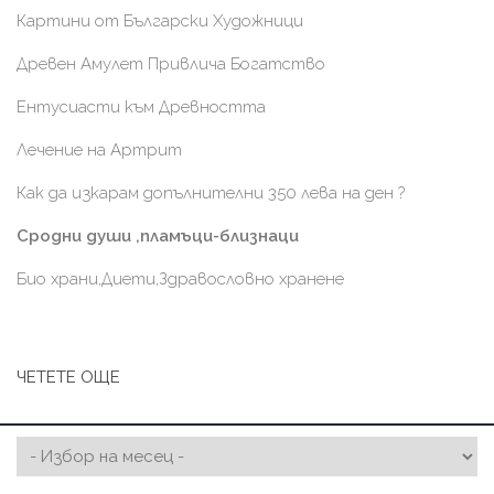
Картини от Български Художници
Древен Амулет Привлича Богатство
Ентусиасти към Древността
Лечение на Артрит
Как да изкарам допълнителни 350 лева на ден ?
Сродни души ,пламъци-близнаци
Био храни,Диети,Здравословно хранене
ЧЕТЕТЕ ОЩЕ