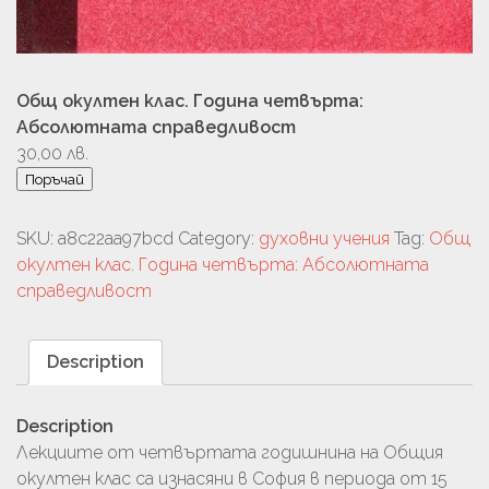
Общ окултен клас. Година четвърта:
Абсолютната справедливост
30,00
лв.
Поръчай
SKU:
a8c22aa97bcd
Category:
духовни учения
Tag:
Общ
окултен клас. Година четвърта: Абсолютната
справедливост
Description
Description
Лекциите от четвъртата годишнина на Общия
окултен клас са изнасяни в София в периода от 15