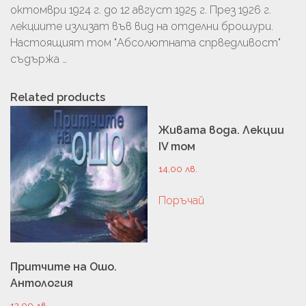
октомври 1924 г. до 12 август 1925 г. През 1926 г.
лекциите излизат във вид на отделни брошури.
Настоящият том "Абсолютната спрведливост"
съдържа …
Related products
Живата вода. Лекции
IV том
14,00
лв.
Поръчай
Притчите на Ошо.
Антология
12,00
лв.