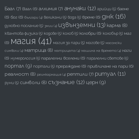
анунаки
(12)
Баал
(7)
алхимия
(7)
Ваал
(6)
баене
арийци
(5)
днк
(16)
(6)
бог
(6)
време
(6)
великани
(5)
вода
(5)
българи
(4)
извънземни
(13)
карма
(8)
духовно послание
(5)
змии
(4)
колобри
(6)
маг
квантова физика
(5)
кодове
(5)
колоб
(5)
колобър
(5)
магия
(41)
(6)
магия за пари
(5)
магове
(5)
масонски
матрица
(8)
наги
символи
(4)
матрицата
(4)
машина на времето
(4)
(6)
паралелни вселени
(6)
нумерология
(5)
паралелни светове
(5)
портал
(9)
прераждане
(6)
привличане на пари
(6)
портали
(5)
ритуал
(11)
реалност
(8)
рептили
(7)
реинкарнация
(4)
съзнание
(12)
церн
(9)
символи
(8)
руни
(5)