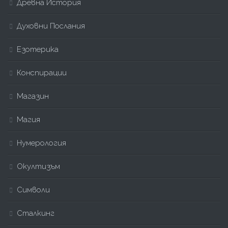
Древна История
Духовни Послания
Езотерика
Конспирации
Магазин
Магия
Нумерология
Окултизъм
Символи
Сталкинг