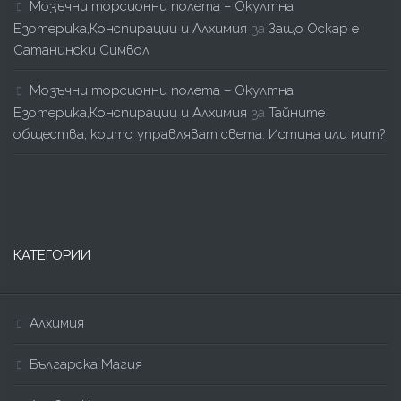
Мозъчни торсионни полета – Окултна
Езотерика,Конспирации и Алхимия
за
Защо Оскар е
Сатанински Символ
Мозъчни торсионни полета – Окултна
Езотерика,Конспирации и Алхимия
за
Тайните
общества, които управляват света: Истина или мит?
КАТЕГОРИИ
Алхимия
Българска Магия