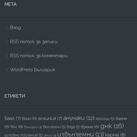
МЕТА
Вход
RSS поток за записи
RSS поток за коментари
WordPress България
ЕТИКЕТИ
анунаки
(12)
Баал
(7)
алхимия
(7)
Ваал
(6)
баене
арийци
(5)
днк
(16)
(6)
бог
(6)
време
(6)
великани
(5)
вода
(5)
българи
(4)
извънземни
(13)
карма
(8)
духовно послание
(5)
змии
(4)