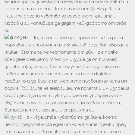
елиминира физическата и енергийната болка, както и
кармичната енергия. Честотата от 174 Hz дава на
нашите органи чувство за сигурност, защита и
любов и ги мотивира да дадат най-доброто от себе
си.
285 Hz – Този тон е полезен при лечение на рани,
порязвания, изгаряния или всякакъв друг вид увредена
тъкан. Смята се, че честотата от 285 Hz е пряко
свързана с нашето тяло, ум и душа за оптимално
здраве и физическо благополучие, благодарение на
невероятната си способност да помни какво е
правилно и да върне на клетките първоначалната им
форма. Той влияе на енергийните полета и им изпраща
съобщения за преструктуриране на увреден орган.
285 Hz ни помага да запомним и излекуваме себе си,
вътрешните си органи и енергията си.
396 Hz – Изчиства чувството за вина, което
често представлява една от основните пречки пред
постигането, и ви позволява да постигнете целите