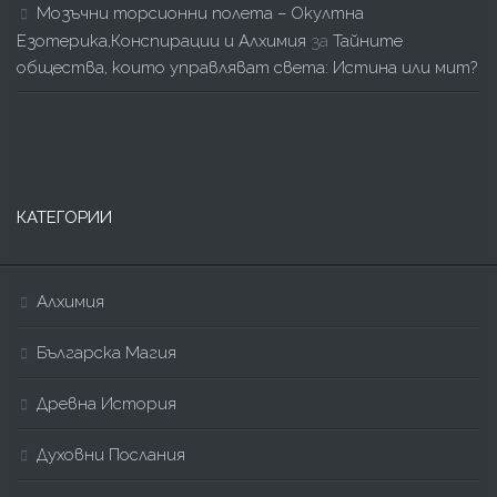
Мозъчни торсионни полета – Окултна
Езотерика,Конспирации и Алхимия
за
Тайните
общества, които управляват света: Истина или мит?
КАТЕГОРИИ
Алхимия
Българска Магия
Древна История
Духовни Послания