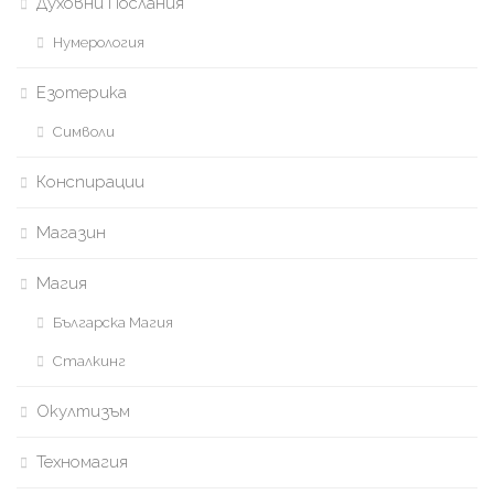
Духовни Послания
Нумерология
Езотерика
Символи
Конспирации
Магазин
Магия
Българска Магия
Сталкинг
Окултизъм
Техномагия