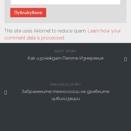
This site uses Akismet to reduce spam.
Learn how your
comment data is processed
.
NEXT STORY
Как изглеждат Петте Измерения
PREVIOUS STORY
Забранените технологии на древните
цивилизации