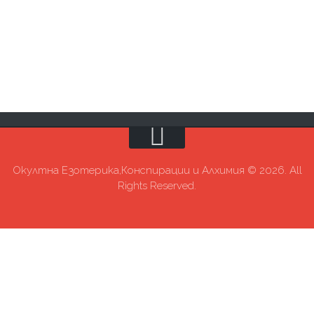
Окултна Езотерика,Конспирации и Алхимия © 2026. All
Rights Reserved.