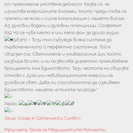
от прекомерна умствена дейност. Казва се, че
изчиства енергийните блокажи, които преди това са
пречели на ясна и силна комуникация с нашето висше
Аз, духовни водачи и духовни помощници. Солфежът
852 Hz се чува както е или като фон за друго аудио.
963Hz – Този тон събужда всяка система до
първоначалното й перфектно състояние. Той е
свързан със Светлината и универсалния Дух, който
разбира всичко и ни позволява директно преживяване,
връщането към Единството. Тази честота ни свързва
отново с Духа или невибрационните енергии на
духовния свят. Дава ни способността да изживеем
Единството, нашата истинска природа.“
Pakiko
Защо Оскар е Сатанински Символ
Мръсната Тайна на Медицинските Импланти