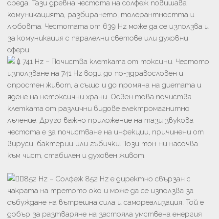
среда. Тази древна честота на солфеж повишава
комуникацията, разбирането, толерантността и
любовта. Честотата от 639 Hz може да се използва и
за комуникация с паралелни светове или духовни
сфери.
741 Hz – Почиства клетката от токсини. Честото
използване на 741 Hz води до по-здравословен и
опростен живот, а също и до промяна на диетата и
ядене на нетоксични храни. Освен това почиства
клетката от различни видове електромагнитно
лъчение. Друго важно приложение на тази звукова
честота е за почистване на инфекции, причинени от
вируси, бактерии или гъбички. Този тон ни насочва
към чист, стабилен и духовен живот.
852 Hz – Солфеж 852 Hz е директно свързан с
чакрата на третото око и може да се използва за
събуждане на вътрешна сила и самореализация. Той е
добър за разтваряне на застояла умствена енергия