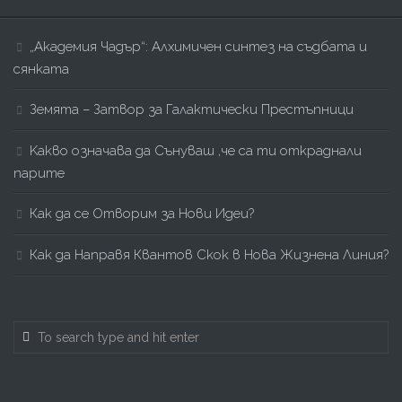
„Академия Чадър“: Алхимичен синтез на съдбата и
сянката
Земята – Затвор за Галактически Престъпници
Kакво означава да Сънуваш ,че са ти откраднали
парите
Как да се Отворим за Нови Идеи?
Как да Направя Квантов Скок в Нова Жизнена Линия?