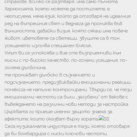
страхове, всичко се разтваря, има само пълнота.
Хармонията, която можете да постигнете, е
неописуема, няма език, който да отговаря на идеалния
ред на вътрешния свят и веднага да прониква във
външността, давайки визия, която сякаш има повече
живот, цветовете са светещи, звуците са в тон ,
усещането излъчва специален блясък,
Умът ви се успокоява и вие сте възприемчиви към
мисли с по-високо качество, по-големи усещания, по-
голяма дълбочина,
те проникват дълбоко в съзнанието и
подсъзнанието, предизвиквайки емоционални реакции,
понякога не напълно контролирани. Твърди се, че тези
емоционални честоти са били „загубени“ от векове с
въвеждането на различни нови методи за настройка.
Църквата го криеше именно защото знаеха за
ефектите, които оказват върху хората,
Сега музикалната индустрия е тази, която отговаря
да ви бомбардира с ниски ключови честоти,