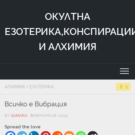
Skip
to
ОКУЛТНА
content
ЕЗОТЕРИКА,КОНСПИРАЦИ
И АЛХИМИЯ
АЛХИМИЯ
/
ЕЗОТЕРИКА
1
Всичко е Вибрация
BY
SAMARA
· ФЕВРУАРИ 28, 2025
Spread the love