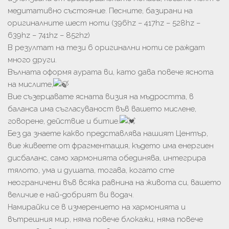
медитативно състояние. Песните, базирани на
оригиналните шест ноти (396hz – 417hz – 528hz –
639hz – 741hz – 852hz)
В резултат на тези 6 оригинални ноти се раждат
много други.
Вълната оформя аурата ви, като дава повече яснота
на мислите,
Вие съзерцавате ясната визия на мъдростта, в
баланса има съгласуваност във вашето мислене,
говорене, действие и битие.
Без да знаете какво представлява нашият Център,
вие живеете от фрагментация, където има енергиен
дисбаланс, само хармонията обединява, интегрира
тялото, ума и душата, тогава, когато сте
неограничени във всяка равнина на живота си, вашето
величие е най-добрият ви водач.
Намирайки се в измерението на хармонията и
вътрешния мир, няма повече блокажи, няма повече