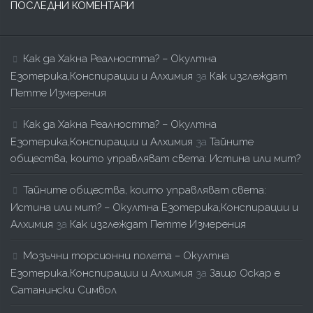
ПОСЛЕДНИ КОМЕНТАРИ
Как да Хакна Реалността? – Окултна
Езотерика,Конспирации и Алхимия
за
Как изглеждат
Петте Измерения
Как да Хакна Реалността? – Окултна
Езотерика,Конспирации и Алхимия
за
Тайните
общества, които управляват света: Истина или мит?
Тайните общества, които управляват света:
Истина или мит? – Окултна Езотерика,Конспирации и
Алхимия
за
Как изглеждат Петте Измерения
Мозъчни торсионни полета – Окултна
Езотерика,Конспирации и Алхимия
за
Защо Оскар е
Сатанински Символ