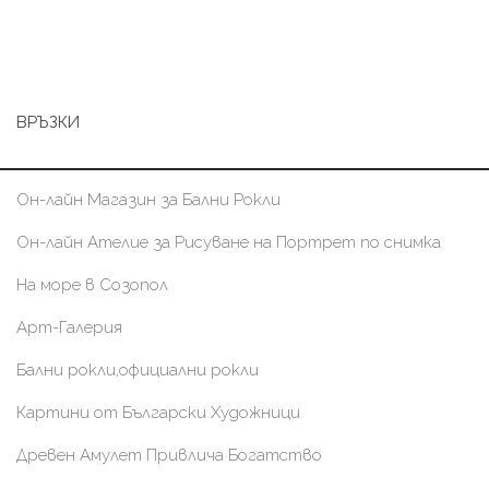
ВРЪЗКИ
Он-лайн Магазин за Бални Рокли
Он-лайн Ателие за Рисуване на Портрет по снимка
На море в Созопол
Арт-Галерия
Бални рокли,официални рокли
Картини от Български Художници
Древен Амулет Привлича Богатство