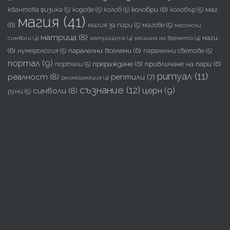
колобри
(6)
маг
квантова физика
(5)
кодове
(5)
колоб
(5)
колобър
(5)
магия
(41)
(6)
магия за пари
(5)
магове
(5)
масонски
матрица
(8)
наги
символи
(4)
матрицата
(4)
машина на времето
(4)
(6)
паралелни вселени
(6)
нумерология
(5)
паралелни светове
(5)
портал
(9)
прераждане
(6)
привличане на пари
(6)
портали
(5)
ритуал
(11)
реалност
(8)
рептили
(7)
реинкарнация
(4)
съзнание
(12)
церн
(9)
символи
(8)
руни
(5)