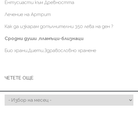
Ентусиасти към Древността
Лечение на Артрит
Как да изкарам допълнителни 350 лева на ден ?
Сродни души ,пламъци-близнаци
Био храни,Диети,Здравословно хранене
ЧЕТЕТЕ ОЩЕ