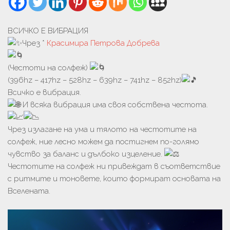
ВСИЧКО Е ВИБРАЦИЯ
Чрез *
Красимира Петрова Добрева
(Честоти на солфеж)
(396hz – 417hz – 528hz – 639hz – 741hz – 852hz)
Всичко е вибрация.
И всяка вибрация има своя собствена честота.
Чрез излагане на ума и тялото на честотите на
солфеж, ние лесно можем да постигнем по-голямо
чувство за баланс и дълбоко изцеление.
Честотите на солфеж ни привеждат в съответствие
с ритмите и тоновете, които формират основата на
Вселената.