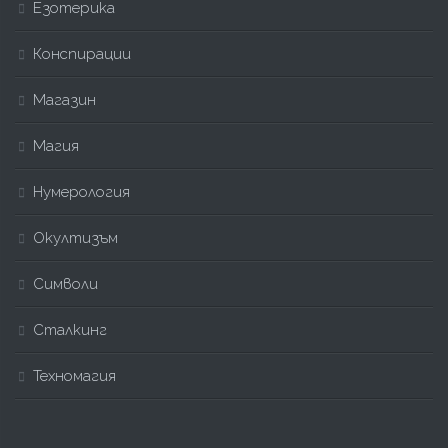
Езотерика
Конспирации
Магазин
Магия
Нумерология
Окултизъм
Символи
Сталкинг
Техномагия