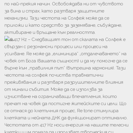
по най-прекия начин. Освобождава ни от чувството
за вина и страх, като разтваря защитните
механизми. Тази честота на Солфеж може да се
приложи и като средство за заземяване, събуждане,
активиране и връщане към реалността.
417 Hz – Следващият тон от скалата на Солфеж е
свързан с резонансни процеси или процеси на
усилване. Re може да „елиминира” „отдалечаването” на
човек от Бога (вашата същност) и да му помогне да се
върне към „правилния път” (вътрешна хармония). Тази
честота на солфеж почиства травматични
преживявания и разтваря разрушителните влияния
от минали събития. Може да се използва за
изчистване на ограничаващи впечатления, които
пречат на човек да постигне житейските си цели. Що
се отнася до клетъчния процес, Re tone стимулира
клетката и нейната ДНК да функционират оптимално.
Честотата от 417 Hz носи енергия на нашите телесни
клетки и им помага да използват творческия си