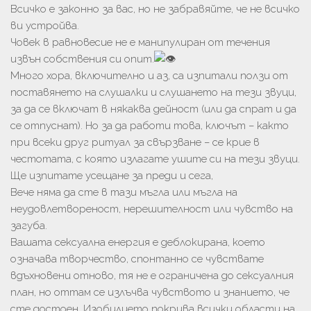
Всичко е законно за вас, но не забравяйте, че не всичко
ви устройва.
Човек в равновесие не е манипулиран от течения
извън собствения си опит.
Много хора, включително и аз, са изпитали ползи от
поставянето на слушалки и слушането на тези звуци,
за да се включат в някаква дейност (или да спрат и да
се отпуснат). Но за да работи това, ключът – както
при всеки друг ритуал за свързване – се крие в
честотата, с която излагате ушите си на тези звуци.
Ще изпитате усещане за преди и сега,
Вече няма да сте в тази мъгла или мъгла на
неудовлетвореност, нерешителност или чувство на
загуба.
Вашата сексуална енергия е деблокирана, което
означава творчество, спонтанно се чувствате
вдъхновени отново, тя не е ограничена до сексуалния
план, но оттам се излъчва чувството и знанието, че
сте достоен, Изобилието покрива всички области на