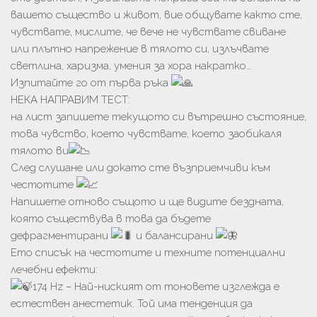
вашето същество и живот, вие общувате както сте,
чувствате, мислите, че вече не чувствате свиване
или плътно напрежение в тялото си, излъчвате
светлина, харизма, умения за хора накратко…
Изпитайте го от първа ръка
НЕКА НАПРАВИМ ТЕСТ:
на лист запишете текущото си вътрешно състояние,
това чувство, което чувствате, което заобикаля
тялото ви
След слушане или докато сте възприемчиви към
честотите
Напишете отново същото и ще видите бездната,
която съществува в това да бъдете
дефрагментирани
и балансирани
Ето списък на честотите и техните потенциални
лечебни ефекти:
174 Hz – Най-ниският от тоновете изглежда е
естествен анестетик. Той има тенденция да