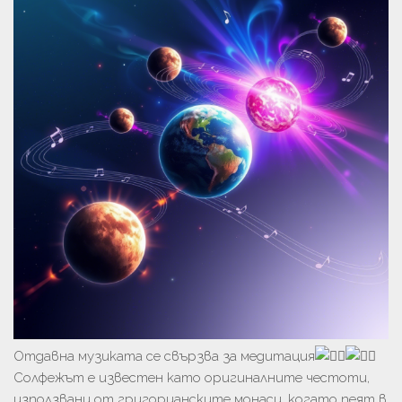
Отдавна музиката се свързва за медитация
Солфежът е известен като оригиналните честоти,
използвани от григорианските монаси, когато пеят в