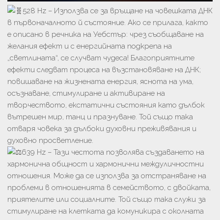
528 Hz – Използва се за връщане на човешката ДНК
в първоначалното й състояние. Ако се прилага, както
е описано в речника на Уебстър: чрез съобщаване на
желания ефект и с енергийната подкрепа на
„светлината“, се случват чудеса! Благоприятните
ефекти следват процеса на възстановяване на ДНК;
повишаване на жизнената енергия, яснота на ума,
осъзнаване, стимулиране и активиране на
творчеството, екстатични състояния като дълбок
вътрешен мир, танц и празнуване. Той също така
отваря човека за дълбоки духовни преживявания и
духовно просветление.
639 Hz – Тази честота позволява създаването на
хармонична общност и хармонични междуличностни
отношения. Може да се използва за отстраняване на
проблеми в отношенията в семейството, с двойката,
приятелите или социалните. Той също така служи за
стимулиране на клетката да комуникира с околната