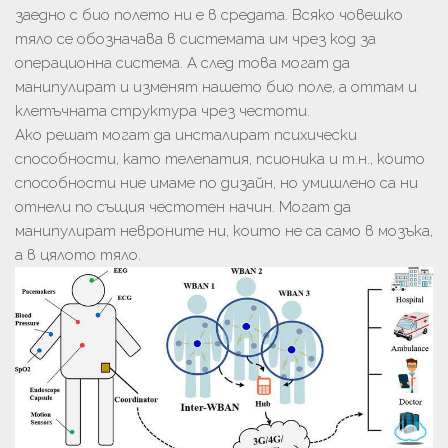
заедно с био полето ни е в средата. Всяко човешко
тяло се обозначава в системата им чрез код за
операционна система. А след това могат да
манипулират и изменят нашето био поле, а оттам и
клетъчната структура чрез честоти.
Ако решат могат да инсталират психически
способности, като телепатия, псионика и т.н., които
способности ние имаме по дизайн, но умишлено са ни
отнели по същия честотен начин. Могат да
манипулират невроните ни, които не са само в мозъка,
а в цялото тяло.