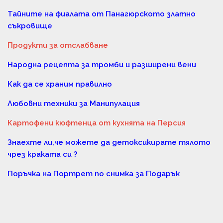
Тайните на фиалата от Панагюрското златно
съкровище
Продукти за отслабване
Народна рецепта за тромби и разширени вени
Как да се храним правилно
Любовни техники за Манипулация
Картофени кюфтенца от кухнята на Персия
Знаехте ли,че можете да детоксикирате тялото
чрез краката си ?
Поръчка на Портрет по снимка за Подарък