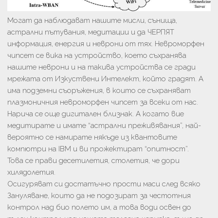
Могат да наблюдават нашите мисли, сънища,
астрални пътувания, медитации и да ЧЕРПЯТ
информация, енергия и неврони от тях. Невроморфен
чипсет се вика на устройство, което съхранява
нашите неврони и на такива устройства се гради
мрежата от Изкуствени Интелект, който градят. А
има подземни съоръжения, в които се съхраняват
плазмоничния невроморфен чипсет за всеки от нас.
Нарича се още дигитален близнак. А когато вие
медитирате и имате “астрални преживявания”, най-
вероятно се намирате някъде из квантовите
компютри на IBM и ви прожектират “опитност”.
Това се прави десетилетия, столетия, че дори
хилядолетия.
Осигуряват си достатъчно прости маси след всяко
Зануляване, които да не подозират за честотния
контрол над био полето им, а това води освен до