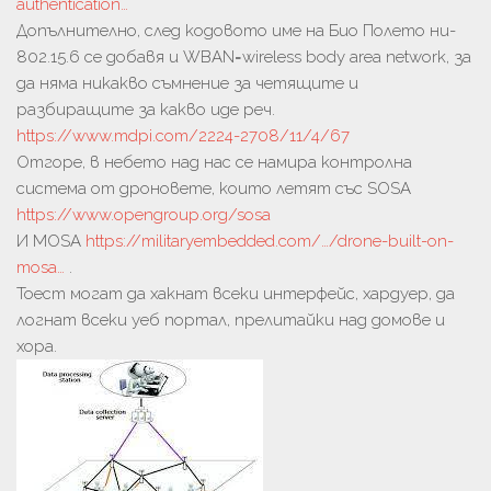
authentication…
Допълнително, след кодовото име на Био Полето ни-
802.15.6 се добавя и WBAN=wireless body area network, за
да няма никакво съмнение за четящите и
разбиращите за какво иде реч.
https://www.mdpi.com/2224-2708/11/4/67
Отгоре, в небето над нас се намира контролна
система от дроновете, които летят със SOSA
https://www.opengroup.org/sosa
И MOSA
https://militaryembedded.com/…/drone-built-on-
mosa…
.
Тоест могат да хакнат всеки интерфейс, хардуер, да
логнат всеки уеб портал, прелитайки над домове и
хора.