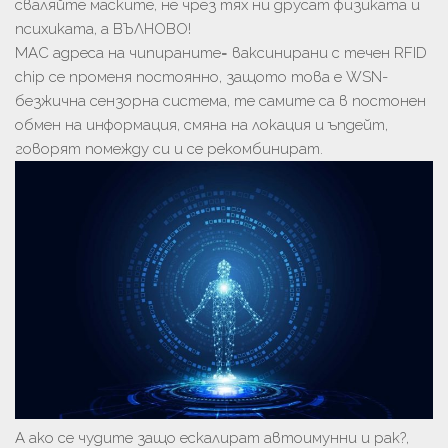
сваляйте маските, не чрез тях ни друсат физиката и
психиката, а ВЪЛНОВО!
MAC адреса на чипираните= ваксинирани с течен RFID
chip се променя постоянно, защото това е WSN-
безжична сензорна система, те самите са в постонен
обмен на информация, смяна на локация и ъпдейт,
говорят помежду си и се рекомбинират.
А ако се чудите защо ескалират автоимунни и рак?,