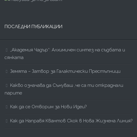
ПОСЛЕДНИ ПУБЛИКАЦИИ
„Академия Чадър“: Алхимичен синтез на съдбата и
сянката
Земята – Затвор за Галактически Престъпници
Kакво означава да Сънуваш ,че са ти откраднали
парите
Как да се Отворим за Нови Идеи?
Как да Направя Квантов Скок в Нова Жизнена Линия?