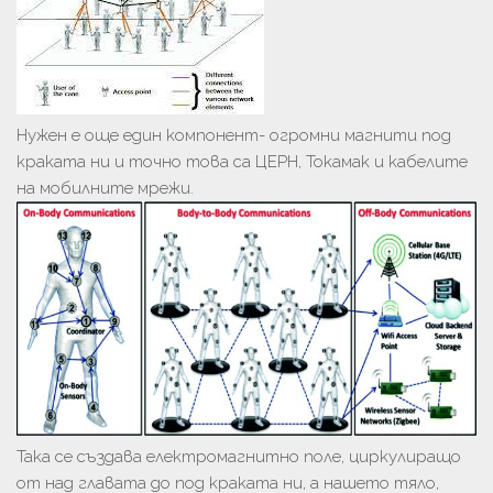
Нужен е още един компонент- огромни магнити под
краката ни и точно това са ЦЕРН, Токамак и кабелите
на мобилните мрежи.
Така се създава електромагнитно поле, циркулиращо
от над главата до под краката ни, а нашето тяло,