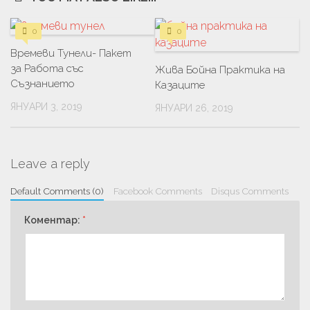
0
0
Времеви Тунели- Пакет
за Работа със
Жива Бойна Практика на
Съзнанието
Казаците
ЯНУАРИ 3, 2019
ЯНУАРИ 26, 2019
Leave a reply
Default Comments (0)
Facebook Comments
Disqus Comments
Коментар:
*