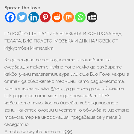
Spread the love
ПО КОЙТО ЩЕ ПРОТИЧА ВРЪЗКАТА И КОНТРОЛА НАД
ТЕЛАТА, БИО ПОЛЕТО, МОЗЪКА И ДНК НА ЧОВЕК ОТ
Изкуствен Интелект
За да осъзнаете сериозността и мащабите на
следващия текст е нужно поне малко да разбирате
какво значи телепатия, аура или още Био Поле, чакри, а
оттам да свържете с термини, като радиочестота,
компютърна мрежа, 5Джи, за да може да си обясните
как радиочестоти могат да преминават ПРЕЗ
човешкото тяло, което бидейки хибридизирано с
гени, нанотехнологии и честотно облъчване ще стане
трансмитер на информация, предаваща се у тела в
съседство.
А това се случва поне от 1995!