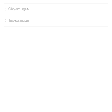
Окултизъм
Техномагия