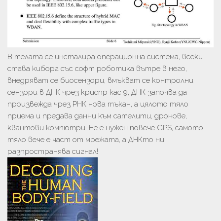
В телата се инсталира операционна система, всеки
става киборг със софт роботика вътре в него,
внедряват се биосензори, вмъкват се контролни
сензори в ДНК чрез криспр кас 9, ДНК започва да
произвежда чрез РНК нова тъкан, а цялото тяло
приема и предава данни към сателити, дронове,
квантови компютри. Не е нужен повече GPS, самото
тяло вече е част от мрежата, а ДНКто ни
разпространява сигнал!