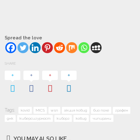
Spread the love
SHARE
Tags:
kovid
MICS
wsn
акция ковид
био поле
графен
днк
киберсигурност
киборг
ковид
чипирани
YOU MAY ALSO LIKE...