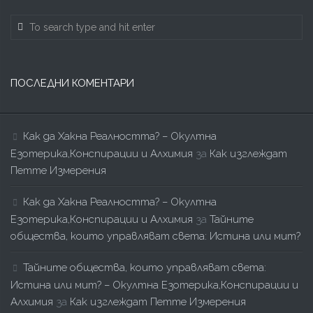
ПОСЛЕДНИ КОМЕНТАРИ
Как да Хакна Реалността? – Окултна
Езотерика,Конспирации и Алхимия
за
Как изглеждат
Петте Измерения
Как да Хакна Реалността? – Окултна
Езотерика,Конспирации и Алхимия
за
Тайните
общества, които управляват света: Истина или мит?
Тайните общества, които управляват света:
Истина или мит? – Окултна Езотерика,Конспирации и
Алхимия
за
Как изглеждат Петте Измерения