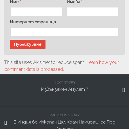
Име
*
Имейл
*
Интернет страница
This site uses Akismet to reduce spam.
Learn how your
comment data is processed
.
NEXT STORY
Извънземен Амулет ?
PREVIOUS STORY
В Индия бе Изкопан Цял Храм Намиращ се Под
Земята