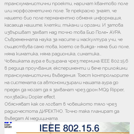
трансхуманистични проекти, наричат квантово поле
или морфогенетично поле. Те прекрасно знаят, че
нашето био поле перманентно обменя информация,
касаеща нашите, клетки, тъкани и органи. И затова
извършват захват над точно това Био Поле= АУРА.
Съвременната наука за масите и маскултура учи, че
съществува само това, което се вижда- няма био поле,
няма киматика, няма радионика, симатика…
Човешката аура е визирана чрез термина IEEE 802.15.6
в редица проучвания, експерименти и вече приложими
трансхуманистични въведения. Тоест контрольорите
на системата са автономизирали нашата аура до
предел да могат да я захванат чрез дрон MQ9 Ripper,
ползвайки Dopler effect.
Обясняват как се логват в човешкото тяло чрез
радиочестота ДИРЕКТНО. Точно така планират да
въведат AI медицината.