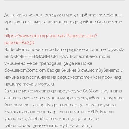
Да не кажа, че още от 1922 и чрез първите телефони и
мрежата им, имаща капацитет да захване био полето
ни.
https://www.scirp.org/Journal/Paperabs.aspx?
paperid=84236
Човешкото поле, също като радиочестотите, излъчва
БЕЗЖИЧЕН НЕВИДИМ СИГНАЛ. Естествено, това
умишлено не се преподава, за да не може
болшенството от вас да вникне в съществуването и
начина на протичане на радиочестотен контрол над
нашите тела и мозъци.
За да не може масата да проумее, че 80% от имунната
система може да се манипулира чрез захват на аурата,
био полето на индивида и оттам да се манипулира
клетъчната хомеостаза. Био полето= АУРА, което
учените избягвайки термина, за да остане
завоалирано значението му в настоящи