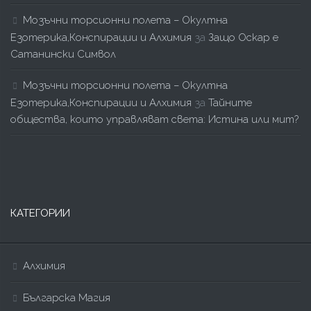
Мозъчни торсионни полета – Окултна
Езотерика,Конспирации и Алхимия
за
Защо Оскар е
Сатанински Символ
Мозъчни торсионни полета – Окултна
Езотерика,Конспирации и Алхимия
за
Тайните
общества, които управляват света: Истина или мит?
КАТЕГОРИИ
Алхимия
Българска Магия