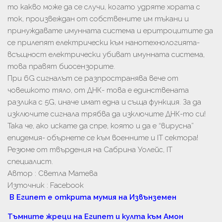
то какво може да се случи, когато удряте хората с
ток, произвеждан от собствените им тъкани и
принуждавате имунната система и еритроцитите да
се прилепят електрически към нанотехнологията-
всъщност електрически убиват имунната система,
това правят биосензорите.
При 6G сигналът се разпространява вече от
човешкото тяло, от ДНК- това е единствената
разлика с 5G, иначе имат една и съща функция. За да
изключите сигнала трябва да изключите ДНК-то си!
Така че, ако искате да спре, която и да е “вирусна”
епидемия- обърнете се към военните и IT сектора!
Резюме от твърдения на Сабрина Уолейс, IT
специалист.
Автор : Светла Матева
Източник : Facebook
В Египет е открита мумия на Извънземен
Тъмните жреци на Египет и култа към Амон