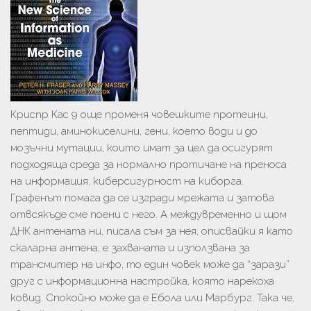
Криспр Кас 9 още променя човешките протеини,
пептиди, аминокиселини, гени, което води и до
мозъчни мутации, които имат за цел да осигурят
подходяща среда за нормално протичане на преноса
на информация, киберсигурност на киборга.
Графенът помага да се изгради мрежата и затова
отвсякъде сме поени с него. А междувременно и щом
ДНК антената ни, писала съм за нея, описвайки я като
скаларна антена, е захваната и използвана за
трансмитер на инфо, то един човек може да “зарази”
друг с информационна настройка, която нарекоха
ковид. Спокойно може да е Ебола или Марбург. Така че,