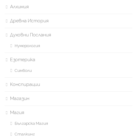
Алхимия
Древна История
Духовни Послания
Нумерология
Езотерика
Символи
Конспирации
Магазин
Магия
Българска Магия
Сталкинг