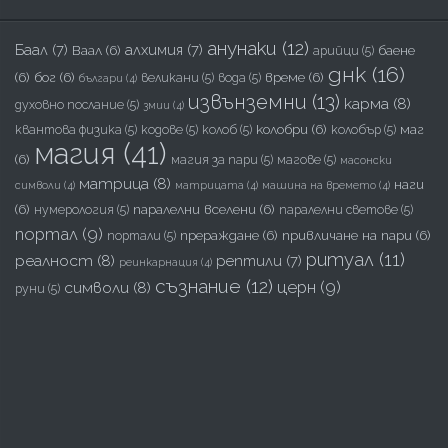
анунаки
(12)
Баал
(7)
алхимия
(7)
Ваал
(6)
баене
арийци
(5)
днк
(16)
(6)
бог
(6)
време
(6)
великани
(5)
вода
(5)
българи
(4)
извънземни
(13)
карма
(8)
духовно послание
(5)
змии
(4)
колобри
(6)
маг
квантова физика
(5)
кодове
(5)
колоб
(5)
колобър
(5)
магия
(41)
(6)
магия за пари
(5)
магове
(5)
масонски
матрица
(8)
наги
символи
(4)
матрицата
(4)
машина на времето
(4)
(6)
паралелни вселени
(6)
нумерология
(5)
паралелни светове
(5)
портал
(9)
прераждане
(6)
привличане на пари
(6)
портали
(5)
ритуал
(11)
реалност
(8)
рептили
(7)
реинкарнация
(4)
съзнание
(12)
церн
(9)
символи
(8)
руни
(5)