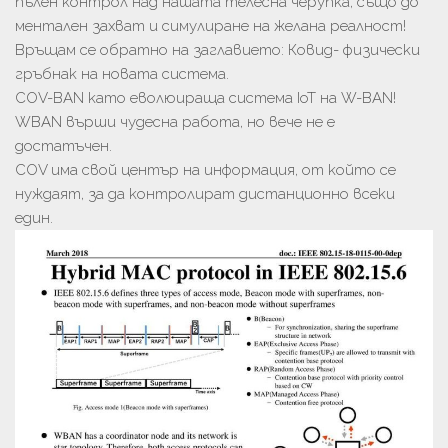
пълен контрол над нашата телесна черупка, също до
ментален захват и симулиране на желана реалност!
Връщам се обратно на заглавието: Ковид- физически
гръбнак на новата система.
COV-BAN като еволюираща система IoT на W-BAN!
WBAN върши чудесна работа, но вече не е
достатъчен.
COV има свой център на информация, от който се
нуждаят, за да контролират дистанционно всеки
един.