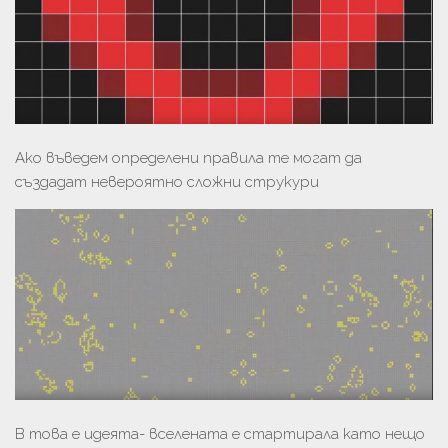
Ако въведем определени правила те могат да
създадат невероятно сложни струкури
В това е идеята- вселената е стартирала като нещо