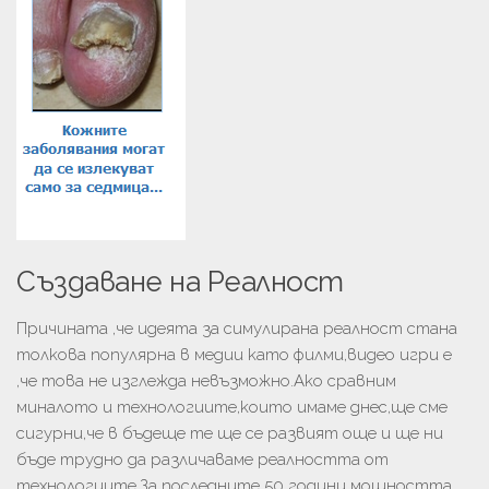
Създаване на Реалност
Причината ,че идеята за симулирана реалност стана
толкова популярна в медии като филми,видео игри е
,че това не изглежда невъзможно.Ако сравним
миналото и технологиите,които имаме днес,ще сме
сигурни,че в бъдеще те ще се развият още и ще ни
бъде трудно да различаваме реалността от
технологиите.За последните 50 години мощността