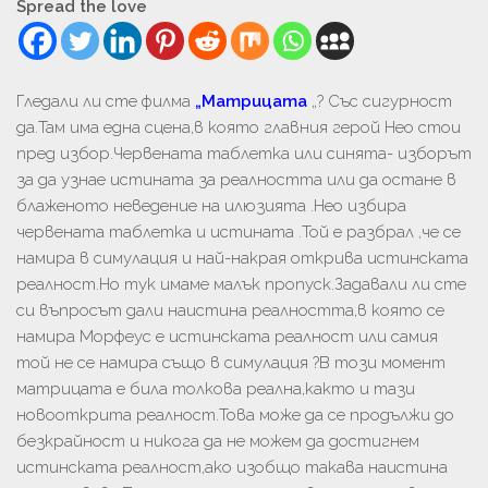
Spread the love
Гледали ли сте филма
„Матрицата
„? Със сигурност
да.Там има една сцена,в която главния герой Нео стои
пред избор.Червената таблетка или синята- изборът
за да узнае истината за реалността или да остане в
блаженото неведение на илюзията .Нео избира
червената таблетка и истината .Той е разбрал ,че се
намира в симулация и най-накрая открива истинската
реалност.Но тук имаме малък пропуск.Задавали ли сте
си въпросът дали наистина реалността,в която се
намира Морфеус е истинската реалност или самия
той не се намира също в симулация ?В този момент
матрицата е била толкова реална,както и тази
новооткрита реалност.Това може да се продължи до
безкрайност и никога да не можем да достигнем
истинската реалност,ако изобщо такава наистина