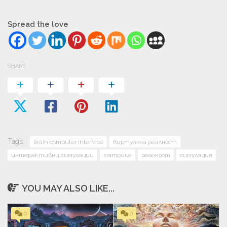
Spread the love
SHARE
Tags:
brain computer interface
виртуална реалност
интерактивни симулации
матрица
реалност
симулация
YOU MAY ALSO LIKE...
0
0