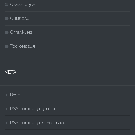
Окултизъм
Символи
Сталкинг
Техномагия
МЕТА
Вход
RSS поток за записи
RSS поток за коментари