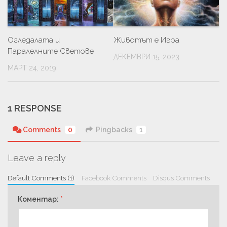
Огледалата и
Животът е Игра
Паралелните Светове
ДЕКЕМВРИ 15, 2023
МАРТ 24, 2019
1 RESPONSE
Comments
0
Pingbacks
1
Leave a reply
Default Comments (1)
Facebook Comments
Disqus Comments
Коментар:
*