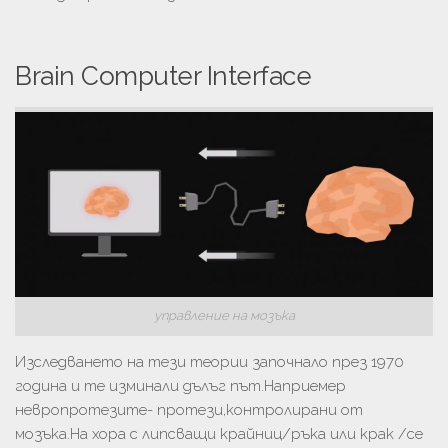
Brain Computer Interface
управление на мозъка
Изследването на тези теории започнало през 1970
година и те изминали дълъг път.Наприемер
невропротезите- протези,контролирани от
мозъка.На хора с липсващи крайниц/ръка или крак /се