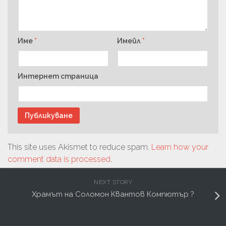
Име
*
Имейл
*
Интернет страница
This site uses Akismet to reduce spam.
Learn how your
comment data is processed
.
NEXT STORY
Храмът на Соломон Квантов Компютър ?