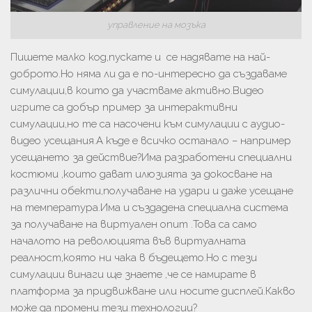
управление на мозъка
Пишете малко код,пускате и се надявате на най-
доброто.Но няма ли да е по-интересно да създаваме
симулации,в които да участваме активно.Видео
игрите са добър пример за интерактивни
симулации,но те са насочени към симулации с аудио-
видео усещания.А къде е всичко останало – например
усещането за действие?Има разработени специални
костюми ,които дават илюзията за докосване на
различни обекти,получаване на удари и даже усещане
на температура.Има и създадена специална система
за получаване на виртуален опит .Това са само
началото на революцията във виртуалната
реалност,която ни чака в бъдещето.Но с тези
симулации винаги ще знаете ,че се намирате в
платформа за придвижване или носите дисплей.Какво
може да промени тези технологии?