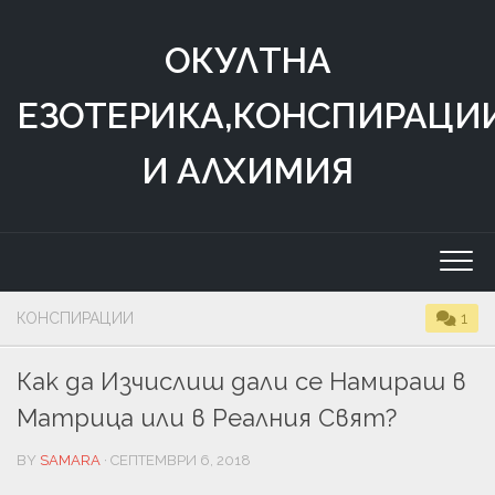
Skip
to
ОКУЛТНА
content
ЕЗОТЕРИКА,КОНСПИРАЦИ
И АЛХИМИЯ
КОНСПИРАЦИИ
1
Как да Изчислиш дали се Намираш в
Матрица или в Реалния Свят?
BY
SAMARA
· СЕПТЕМВРИ 6, 2018