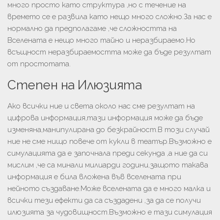
много просто като структура ,но с течение на
времето се е развила като нещо много сложно.За нас е
нормално да предполагаме ,че сложността на
Вселената е нещо много тайно и неразбираемо.Но
всъщност неразбираемостта може да бъде резултат
от простотата.
Степен на Илюзията
Ако всички ние и света около нас сме резултат на
цифрова информация,тази информация може да бъде
изменяна,манипулирана до безкрайност.В този случай
ние не сме нищо повече от кукли в театър.Възможно е
симулацията да е започнала преди секунда ,а ние да си
мислим ,че са минали милиарди години,защото такава
информация е била вложена във вселената при
нейното създаване.Може вселената да е много малка и
всички тези ефекти да са създадени ,за да се получи
илюзията за чудовищност.Възможно е тази симулация