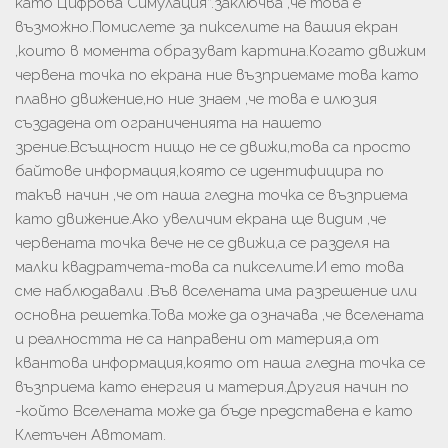
като Цифрова Симулация“.заключва ,че това е
възможно.Помислете за пикселите на вашия екран
,които в момента образуват картина.Когато движим
червена точка по екрана ние възприемаме това като
плавно движение,но ние знаем ,че това е илюзия
създадена от ограниченията на нашето
зрение.Всъщност нищо не се движи,това са просто
байтове информация,която се идентифицира по
такъв начин ,че от наша гледна точка се възприема
като движение.Ако увеличим екрана ще видим ,че
червената точка вече не се движи,а се разделя на
малки квадратчета-това са пикселите.И ето това
сме наблюдавали .Във вселената има разрешение или
основна решетка.Това може да означава ,че вселената
и реалността не са направени от материя,а от
квантова информация,която от наша гледна точка се
възприема като енергия и материя.Другия начин по
-който Вселената може да бъде представена е като
Клетъчен Автомат.