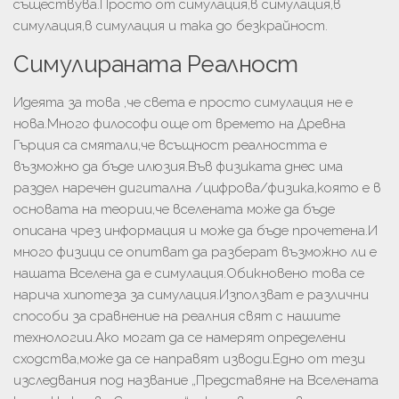
съществува.Просто от симулация,в симулация,в
симулация,в симулация и така до безкрайност.
Симулираната Реалност
Идеята за това ,че света е просто симулация не е
нова.Много философи още от времето на Древна
Гърция са смятали,че всъщност реалността е
възможно да бъде илюзия.Във физиката днес има
раздел наречен дигитална /цифрова/физика,която е в
основата на теории,че вселената може да бъде
описана чрез информация и може да бъде прочетена.И
много физици се опитват да разберат възможно ли е
нашата Вселена да е симулация.Обикновено това се
нарича хипотеза за симулация.Използват е различни
способи за сравнение на реалния свят с нашите
технологии.Ако могат да се намерят определени
сходства,може да се направят изводи.Едно от тези
изследвания под название „Представяне на Вселената