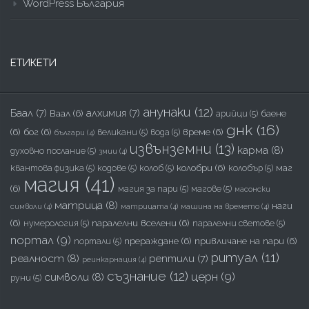
WordPress България
ЕТИКЕТИ
анунаки
(12)
Баал
(7)
алхимия
(7)
Ваал
(6)
баене
арийци
(5)
днк
(16)
(6)
бог
(6)
време
(6)
великани
(5)
вода
(5)
българи
(4)
извънземни
(13)
карма
(8)
духовно послание
(5)
змии
(4)
колобри
(6)
маг
квантова физика
(5)
кодове
(5)
колоб
(5)
колобър
(5)
магия
(41)
(6)
магия за пари
(5)
магове
(5)
масонски
матрица
(8)
наги
символи
(4)
матрицата
(4)
машина на времето
(4)
(6)
паралелни вселени
(6)
нумерология
(5)
паралелни светове
(5)
портал
(9)
прераждане
(6)
привличане на пари
(6)
портали
(5)
ритуал
(11)
реалност
(8)
рептили
(7)
реинкарнация
(4)
съзнание
(12)
церн
(9)
символи
(8)
руни
(5)