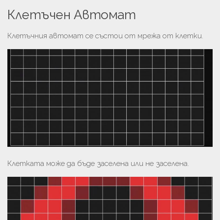
Клетъчен Автомат
Клетъчния автомат се състои от мрежа от клетки.
Клетката може да бъде заселена или не заселена.