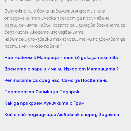
Възможно ли е всяка цивилизация достигнала
определена техническа зрелост да проумява,че
разширенията навън когато се изследва вселената са
безсмислени,когато изследванията
навътре,използвайки технологиите ни позволяват да
постигнем много повече ?
Ние живеем в Матрица – топ 10 доказателства
Времето е пари и Има ли Изход от Матрицата ?
Рептилите са сред нас !Само за Посветени
Портрет по Снимка за Подарък
Как да прикрием Луничките с Грим
Кой е най-подходящия Любовник според Зодията