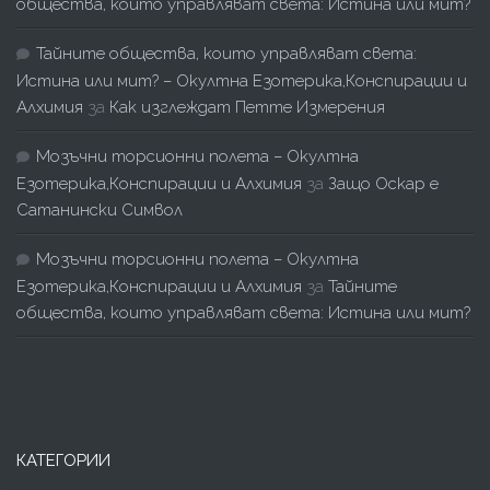
общества, които управляват света: Истина или мит?
Тайните общества, които управляват света:
Истина или мит? – Окултна Езотерика,Конспирации и
Алхимия
за
Как изглеждат Петте Измерения
Мозъчни торсионни полета – Окултна
Езотерика,Конспирации и Алхимия
за
Защо Оскар е
Сатанински Символ
Мозъчни торсионни полета – Окултна
Езотерика,Конспирации и Алхимия
за
Тайните
общества, които управляват света: Истина или мит?
КАТЕГОРИИ