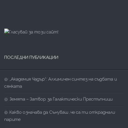
ПОСЛЕДНИ ПУБЛИКАЦИИ
„Академия Чадър“: Алхимичен синтез на съдбата и
сянката
Земята – Затвор за Галактически Престъпници
Kакво означава да Сънуваш ,че са ти откраднали
парите