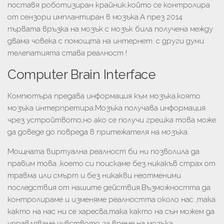
поставя роботизиран крайник,който се контролира
от сензори имплантиран в мозъка.А през 2014
първата връзка на мозък с мозък била получена между
двама човека с помощта на интернет. с други думи
телепатията става реалност !
Computer Brain Interface
Компютъра предава информация към мозъка,която
мозъка интерпретира.Мозъка получава информация
чрез устройтвото,но ако се получи грешка това може
да доведе до повреда в притежателя на мозъка.
Мощната виртуална реалност би ни позволила да
правим това ,което си поискаме без никакъв страх от
травма или смърт и без никакви неотменими
последствия от нашите действия.Възможността да
контролираме и изменяме реалността около нас ,така
както на нас ни се харесва,така както на сън можем да
управляваме чувството за време на мозъка.