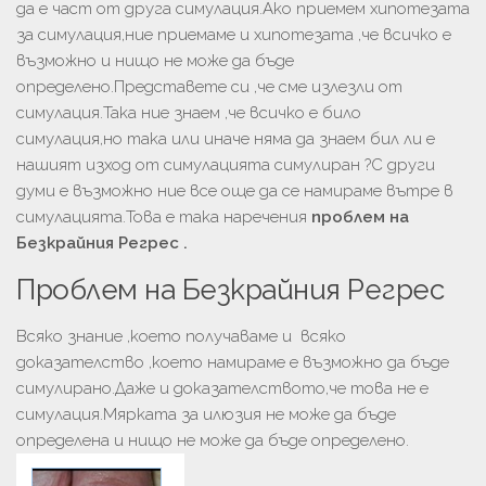
да е част от друга симулация.Ако приемем хипотезата
за симулация,ние приемаме и хипотезата ,че всичко е
възможно и нищо не може да бъде
определено.Представете си ,че сме излезли от
симулация.Така ние знаем ,че всичко е било
симулация,но така или иначе няма да знаем бил ли е
нашият изход от симулацията симулиран ?С други
думи е възможно ние все още да се намираме вътре в
симулацията.Това е така наречения
проблем на
Безкрайния Регрес .
Проблем на Безкрайния Регрес
Всяко знание ,което получаваме и всяко
доказателство ,което намираме е възможно да бъде
симулирано.Даже и доказателството,че това не е
симулация.Мярката за илюзия не може да бъде
определена и нищо не може да бъде определено.