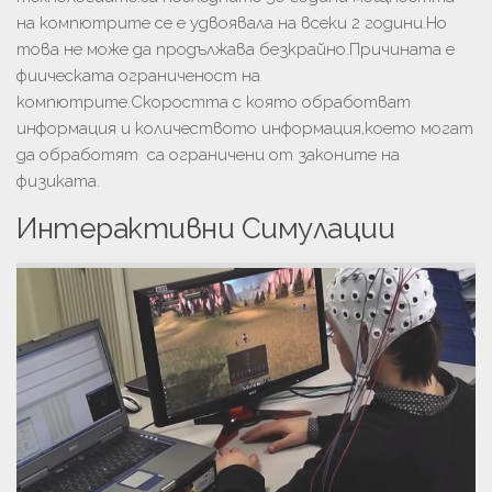
на компютрите се е удвоявала на всеки 2 години.Но
това не може да продължава безкрайно.Причината е
фиическата ограниченост на
компютрите.Скоростта с която обработват
информация и количеството информация,което могат
да обработят са ограничени от законите на
физиката.
Интерактивни Симулации