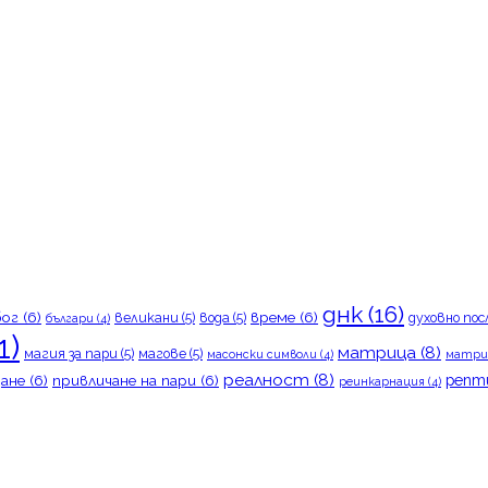
днк
(16)
бог
(6)
време
(6)
великани
(5)
вода
(5)
духовно пос
българи
(4)
1)
матрица
(8)
магия за пари
(5)
магове
(5)
масонски символи
(4)
матри
реалност
(8)
репт
ане
(6)
привличане на пари
(6)
реинкарнация
(4)