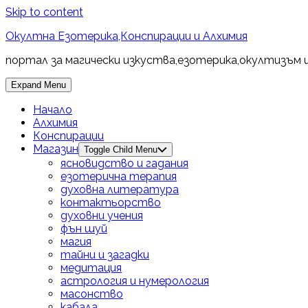
Skip to content
Окултна Езотерика,Конспирации и Алхимия
портал за магически изкуства,езотерика,окултизъм 
Expand Menu
Начало
Алхимия
Конспирации
Магазин
Toggle Child Menu
ясновидство и гадания
езотерична терапия
духовна литература
контактьорство
духовни учения
фън шуй
магия
тайни и загадки
медитация
астрология и нумерология
масонство
кабала