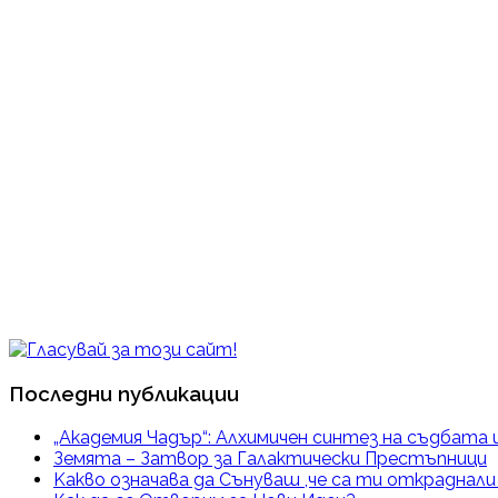
Последни публикации
„Академия Чадър“: Алхимичен синтез на съдбата 
Земята – Затвор за Галактически Престъпници
Kакво означава да Сънуваш ,че са ти откраднал