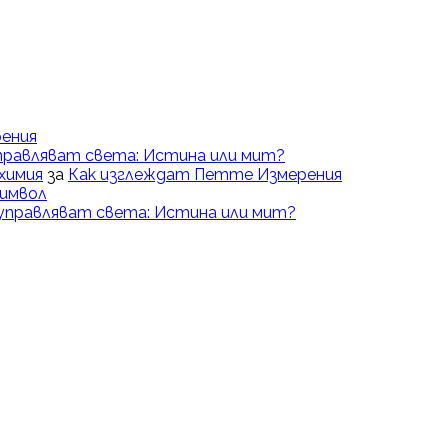
ения
правляват света: Истина или мит?
химия
за
Как изглеждат Петте Измерения
Символ
управляват света: Истина или мит?