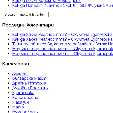
Как да се Отворим за Нови Идеи?
Как да Направя Квантов Скок в Нова Жизнена Лин
Последни коментари
Как да Хакна Реалността? – Окултна Езотерика,
Как да Хакна Реалността? – Окултна Езотерика,
Тайните общества, които управляват света: Ис
Мозъчни торсионни полета – Окултна Езотерика
Мозъчни торсионни полета – Окултна Езотерика
Категории
Алхимия
Българска Магия
Древна История
Духовни Послания
Езотерика
Конспирации
Магазин
Магия
Нумерология