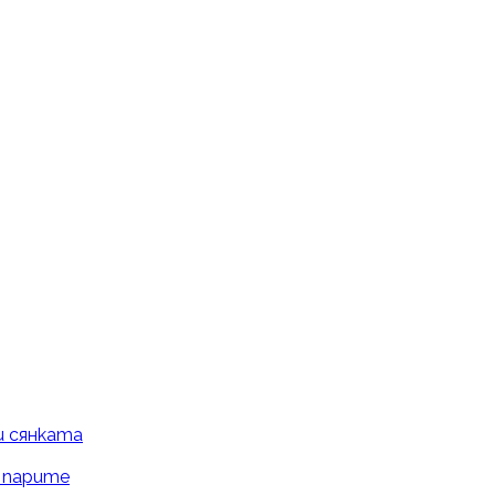
и сянката
и парите