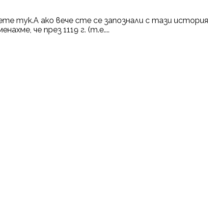
те тук.А ако вече сте се запознали с тази история
е, че през 1119 г. (т.е....