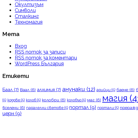
Окултизъм
Символи
Сталкинг
Техномагия
Мета
Вход
RSS поток за записи
RSS поток за коментари
WordPress България
Етикети
анунаки
(12)
Баал
(7)
алхимия
(7)
Ваал
(6)
баене
(6)
арийци
(5)
магия
(4
колобри
(6)
маг
(6)
(5)
кодове
(5)
колоб
(5)
колобър
(5)
портал
(9)
вселени
(6)
преражд
паралелни светове
(5)
портали
(5)
церн
(9)