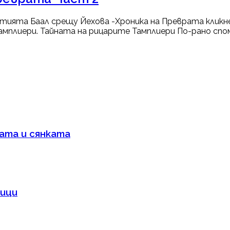
тията Баал срещу Йехова -Хроника на Преврата кликне
лиери. Тайната на рицарите Тамплиери По-рано споменахм
бата и сянката
ници