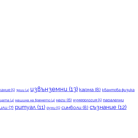
извънземни
(13)
карма
(8)
лание
(5)
квантова физика
змии
(4)
наги
(6)
паралелни
нумерология
(5)
цата
(4)
машина на времето
(4)
съзнание
(12)
ритуал
(11)
символи
(8)
или
(7)
руни
(5)