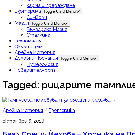
карма и прераждане
Езотерика
Toggle Child Menu
Символи
Магия
Toggle Child Menu
Българска Магия
Сталкинг
Техномагия
Окултизъм
Древна История
Духовни Послания
Toggle Child Menu
Нумерология
Поверителност
Tagged:
рицарите тампли
3
Древна История
/
Езотерика
октомври 6, 2018
Баал Срещу Йехова – Хроника на П