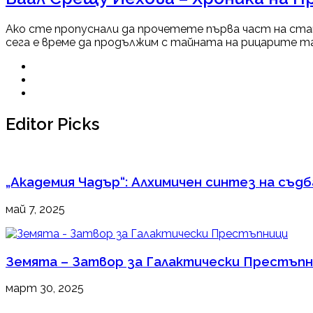
Ако сте пропуснали да прочетете първа част на ста
сега е време да продължим с тайната на рицарите тамп
Editor Picks
„Академия Чадър“: Алхимичен синтез на съд
май 7, 2025
Земята – Затвор за Галактически Престъп
март 30, 2025