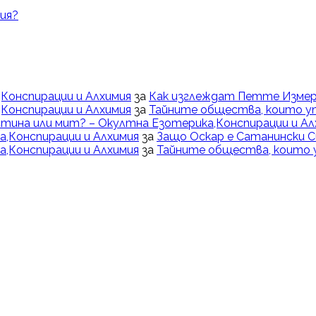
ия?
Конспирации и Алхимия
за
Как изглеждат Петте Измер
Конспирации и Алхимия
за
Тайните общества, които у
тина или мит? – Окултна Езотерика,Конспирации и Ал
,Конспирации и Алхимия
за
Защо Оскар е Сатанински 
,Конспирации и Алхимия
за
Тайните общества, които 