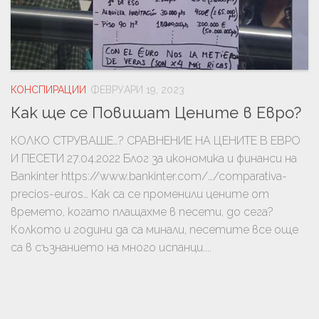
КОНСПИРАЦИИ
ФЕВРУАРИ 19, 2023
Как ще се Повишат Цените в Евро?
КОЛКО СТРУВАШЕ…? СРАВНЕНИЕ НА ЦЕНИТЕ В ЕВРО
И ПЕСЕТИ 27.04.2022 Блог за икономика и финанси на
Bankinter https://www.bankinter.com/…/comparativa-
precios-euros… Как са се променили цените от
времето, когато плащахме в песети, до сега?
Колкото и години да са минали, песетите все още
са в съзнанието на много испанци....