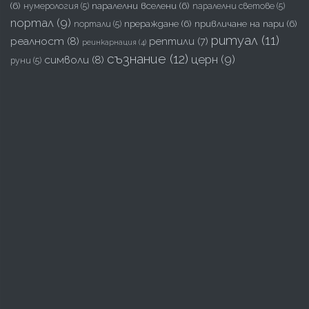
(6)
паралелни вселени
(6)
нумерология
(5)
паралелни светове
(5)
портал
(9)
прераждане
(6)
привличане на пари
(6)
портали
(5)
ритуал
(11)
реалност
(8)
рептили
(7)
реинкарнация
(4)
съзнание
(12)
церн
(9)
символи
(8)
руни
(5)