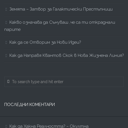
Земята – Затвор за Галактически Престъпници
Kакво означава да Сънуваш ,че са ти откраднали
парите
Как да се Отворим за Нови Идеи?
Как да Направя Квантов Скок в Нова Жизнена Линия?
ПОСЛЕДНИ КОМЕНТАРИ
Как да Хакна Реалността? – Окултна