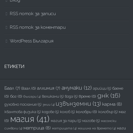
RSS поток за записи
RSS поток за коментари
WordPress България
ЕТИКЕТИ
анунаки
(12)
Баал
(7)
алхимия
(7)
Ваал
(6)
баене
арийци
(5)
днк
(16)
(6)
бог
(6)
време
(6)
великани
(5)
вода
(5)
българи
(4)
извънземни
(13)
карма
(8)
духовно послание
(5)
змии
(4)
колобри
(6)
маг
квантова физика
(5)
кодове
(5)
колоб
(5)
колобър
(5)
магия
(41)
(6)
магия за пари
(5)
магове
(5)
масонски
матрица
(8)
наги
символи
(4)
матрицата
(4)
машина на времето
(4)