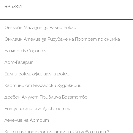
ВРЪЗКИ
Он-лайн Магазин за Бални Рокли
Он-лайн Ателие за Рисуване на Портрет по снимка
На море в Созопол
Арт-Галерия
Бални рокли,официални рокли
Картини от Български Художници
Древен Амулет Привлича Богатство
Ентусиасти към Древността
Лечение на Артрит
Как да изкарам допълнителни 350 лева на ден ?