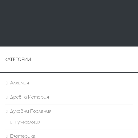
КАТЕГОРИИ
Алхимия
Древна История
Духовни Послания
Нумерология
Езотерика