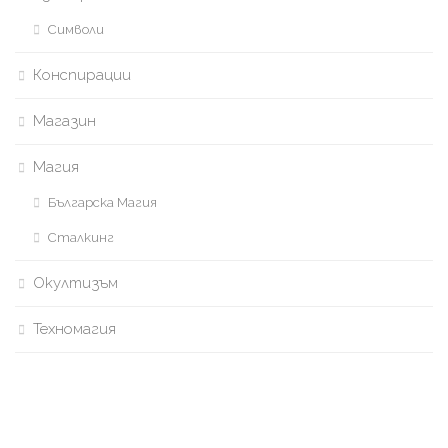
Символи
Конспирации
Магазин
Магия
Българска Магия
Сталкинг
Окултизъм
Техномагия