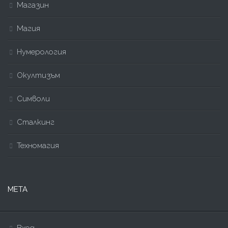
Магазин
Магия
Нумерология
Окултизъм
Символи
Сталкинг
Техномагия
МЕТА
Вход