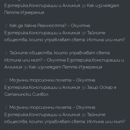
Езотерика,Конспирации и Алхимия
за
Как изглеждат
Петте Измерения
Как да Хакна Реалността? – Окултна
Езотерика,Конспирации и Алхимия
за
Тайните
общества, които управляват света: Истина или мит?
Тайните общества, които управляват света:
Истина или мит? – Окултна Езотерика,Конспирации и
Алхимия
за
Как изглеждат Петте Измерения
Мозъчни торсионни полета – Окултна
Езотерика,Конспирации и Алхимия
за
Защо Оскар е
Сатанински Символ
Мозъчни торсионни полета – Окултна
Езотерика,Конспирации и Алхимия
за
Тайните
общества, които управляват света: Истина или мит?