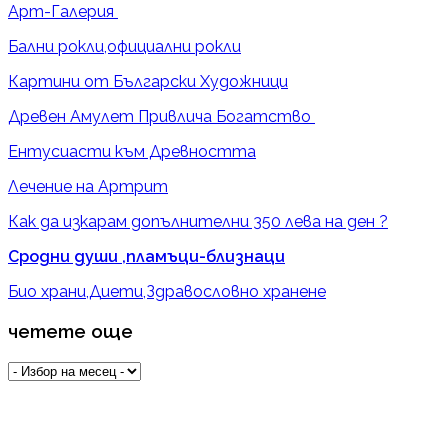
Арт-Галерия
Бални рокли,официални рокли
Картини от Български Художници
Древен Амулет Привлича Богатство
Ентусиасти към Древността
Лечение на Артрит
Как да изкарам допълнителни 350 лева на ден ?
Сродни души ,пламъци-близнаци
Био храни,Диети,Здравословно хранене
четете още
четете
още