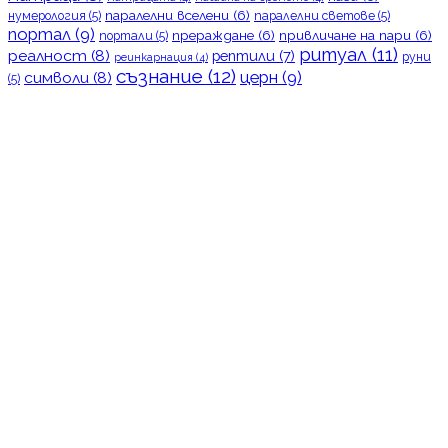
паралелни вселени
(6)
нумерология
(5)
паралелни светове
(5)
портал
(9)
прераждане
(6)
привличане на пари
(6)
портали
(5)
ритуал
(11)
реалност
(8)
рептили
(7)
руни
реинкарнация
(4)
съзнание
(12)
церн
(9)
символи
(8)
(5)