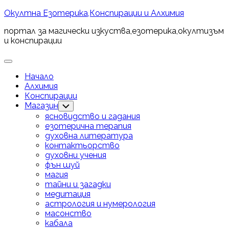
Skip
Окултна Езотерика,Конспирации и Алхимия
to
портал за магически изкуства,езотерика,окултизъм
content
и конспирации
Expand
Menu
Начало
Алхимия
Конспирации
Магазин
Toggle
Child
ясновидство и гадания
Menu
езотерична терапия
духовна литература
контактьорство
духовни учения
фън шуй
магия
тайни и загадки
медитация
астрология и нумерология
масонство
кабала