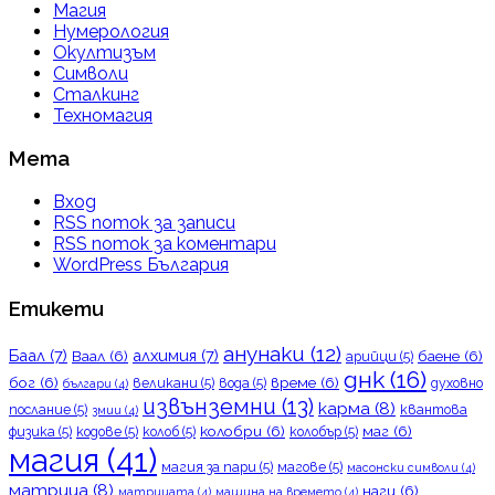
Магия
Нумерология
Окултизъм
Символи
Сталкинг
Техномагия
Мета
Вход
RSS поток за записи
RSS поток за коментари
WordPress България
Етикети
анунаки
(12)
Баал
(7)
алхимия
(7)
Ваал
(6)
баене
(6)
арийци
(5)
днк
(16)
бог
(6)
време
(6)
великани
(5)
вода
(5)
духовно
българи
(4)
извънземни
(13)
карма
(8)
послание
(5)
квантова
змии
(4)
колобри
(6)
маг
(6)
физика
(5)
кодове
(5)
колоб
(5)
колобър
(5)
магия
(41)
магия за пари
(5)
магове
(5)
масонски символи
(4)
матрица
(8)
наги
(6)
матрицата
(4)
машина на времето
(4)