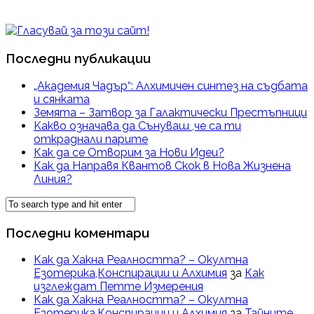
Последни публикации
„Академия Чадър“: Алхимичен синтез на съдбата
и сянката
Земята – Затвор за Галактически Престъпници
Kакво означава да Сънуваш ,че са ти
откраднали парите
Как да се Отворим за Нови Идеи?
Как да Направя Квантов Скок в Нова Жизнена
Линия?
Последни коментари
Как да Хакна Реалността? – Окултна
Езотерика,Конспирации и Алхимия
за
Как
изглеждат Петте Измерения
Как да Хакна Реалността? – Окултна
Езотерика,Конспирации и Алхимия
за
Тайните