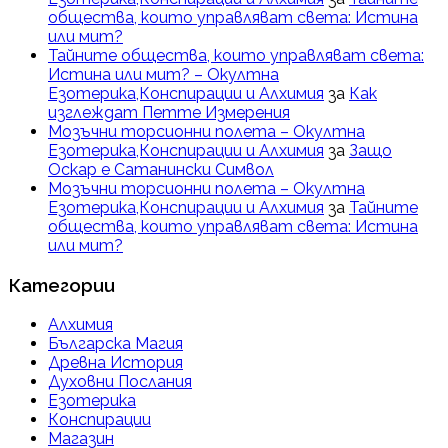
общества, които управляват света: Истина
или мит?
Тайните общества, които управляват света:
Истина или мит? – Окултна
Езотерика,Конспирации и Алхимия
за
Как
изглеждат Петте Измерения
Мозъчни торсионни полета – Окултна
Езотерика,Конспирации и Алхимия
за
Защо
Оскар е Сатанински Символ
Мозъчни торсионни полета – Окултна
Езотерика,Конспирации и Алхимия
за
Тайните
общества, които управляват света: Истина
или мит?
Категории
Алхимия
Българска Магия
Древна История
Духовни Послания
Езотерика
Конспирации
Магазин