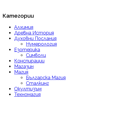
Категории
Алхимия
Древна История
Духовни Послания
Нумерология
Езотерика
Символи
Конспирации
Магазин
Магия
Българска Магия
Сталкинг
Окултизъм
Техномагия