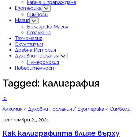
карма и прераждане
Езотерика
Toggle
Child
Символи
Menu
Магия
Toggle
Child
Българска Магия
Menu
Сталкинг
Техномагия
Окултизъм
Древна История
Духовни Послания
Toggle
Child
Нумерология
Menu
Поверителност
Tagged:
калиграфия
0
Алхимия
/
Духовни Послания
/
Езотерика
/
Символи
септември 21, 2021
Как калиграфията влияе върху