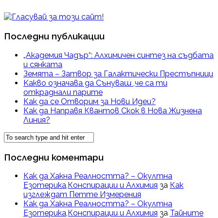
Последни публикации
„Академия Чадър“: Алхимичен синтез на съдбата
и сянката
Земята – Затвор за Галактически Престъпници
Kакво означава да Сънуваш ,че са ти
откраднали парите
Как да се Отворим за Нови Идеи?
Как да Направя Квантов Скок в Нова Жизнена
Линия?
Последни коментари
Как да Хакна Реалността? – Окултна
Езотерика,Конспирации и Алхимия
за
Как
изглеждат Петте Измерения
Как да Хакна Реалността? – Окултна
Езотерика,Конспирации и Алхимия
за
Тайните