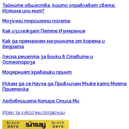
Тайните общества, които управляват света:
Истина или мит?
Мозъчни торсионни полета
Как изглеждат Петте Измерения
Как да премахнем мазнините от корема и
бедрата
Лесна рецепта за Болки в Ставите и
Остеопороза
Модерният кравешки принт
Искам да се Науча да Привличам Мъже като Моята
Приятелка
Любовницата Копира Стила Ми
Идеи за луксозни подаръци