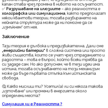
капан става чрез промяна в нивото на осъзнатост.
✅
Разрушаване на илюзиите
– ако реалността е
холографска или симулационна
, както предполагат
някои квантови теории, тогава разбирането на
нейната структура може да ни помогне да се
„измъкнем“ от нея.
Заключение
Тази теория е дълбока и предизвикателна. Дали сме
„енергийни батерии“
в сложна система или просто
живи същества, които се учат чрез страданието и
радостта – това е въпрос, който всеки трябва да
си зададе сам. Но ако допуснем, че в тези идеи има
истина, тогава осъзнаването на този механизъм
може да бъде първата стъпка към истинската
свобода.
🤔 Какво мислиш ти? Усетил(а) ли си някога такова
„източване“ или промени в енергията около
определени места?
Симулация ли е Реалността ?