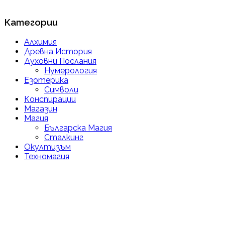
Категории
Алхимия
Древна История
Духовни Послания
Нумерология
Езотерика
Символи
Конспирации
Магазин
Магия
Българска Магия
Сталкинг
Окултизъм
Техномагия