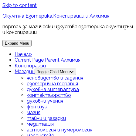
Skip to content
Окултна Езотерика,Конспирации и Алхимия
портал за магически изкуства,езотерика,окултизъм
и конспирации
Expand Menu
Начало
Current Page Parent
Алхимия
Конспирации
Магазин
Toggle Child Menu
ясновидство и гадания
езотерична терапия
духовна литература
контактьорство
духовни учения
фън шуй
магия
тайни и загадки
медитация
астрология и нумерология
масонство