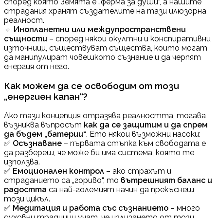
според която Земята е „ферма за души“, а нашите
страдания хранят създателите на тази илюзорна
реалност.
🔹
Инопланетни или междупространствени
същности
– според някои окултни и конспиративни
източници, съществуват същества, които могат
да манипулират човешкото съзнание и да черпят
енергия от него.
Как можем да се освободим от този
„енергиен капан“?
Ако тази концепция отразява реалността, тогава
възниква въпросът
как да се защитим и да спрем
да бъдем „батерии“
. Ето някои възможни насоки:
✅
Осъзнаване
– първата стъпка към свободата е
да разбереш, че може би има система, която те
използва.
✅
Емоционален контрол
– ако страхът и
страданието са „гориво“, то
вътрешният баланс и
радостта
са най-големият начин да прекъснеш
този цикъл.
✅
Медитация и работа със съзнанието
– много
духовни традиции учат, че излизането от този