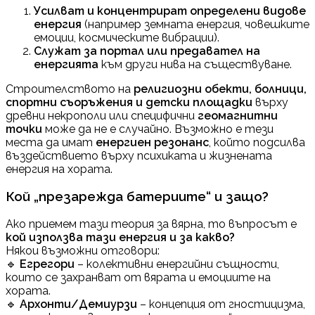
Усилват и концентрират определени видове
енергия
(например земната енергия, човешките
емоции, космическите вибрации).
Служат за портал или предавател на
енергията
към други нива на съществуване.
Строителството на
религиозни обекти, болници,
спортни съоръжения и детски площадки
върху
древни некрополи или специфични
геомагнитни
точки
може да не е случайно. Възможно е тези
места да имат
енергиен резонанс
, който подсилва
въздействието върху психиката и жизнената
енергия на хората.
Кой „презарежда батериите“ и защо?
Ако приемем тази теория за вярна, то въпросът е
кой използва тази енергия и за какво?
Някои възможни отговори:
🔹
Егрегори
– колективни енергийни същности,
които се захранват от вярата и емоциите на
хората.
🔹
Архонти/Демиурзи
– концепция от гностицизма,