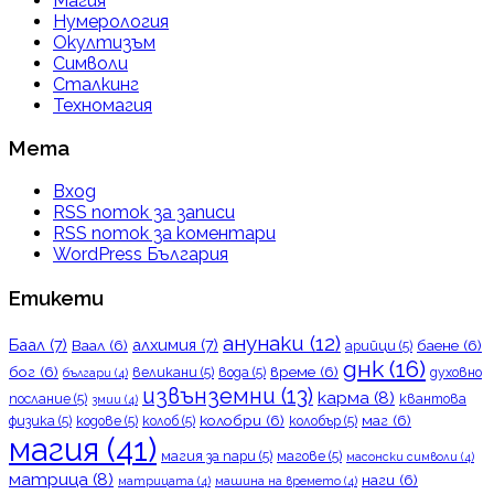
Магия
Нумерология
Окултизъм
Символи
Сталкинг
Техномагия
Мета
Вход
RSS поток за записи
RSS поток за коментари
WordPress България
Етикети
анунаки
(12)
Баал
(7)
алхимия
(7)
Ваал
(6)
баене
(6)
арийци
(5)
днк
(16)
бог
(6)
време
(6)
великани
(5)
вода
(5)
духовно
българи
(4)
извънземни
(13)
карма
(8)
послание
(5)
квантова
змии
(4)
колобри
(6)
маг
(6)
физика
(5)
кодове
(5)
колоб
(5)
колобър
(5)
магия
(41)
магия за пари
(5)
магове
(5)
масонски символи
(4)
матрица
(8)
наги
(6)
матрицата
(4)
машина на времето
(4)