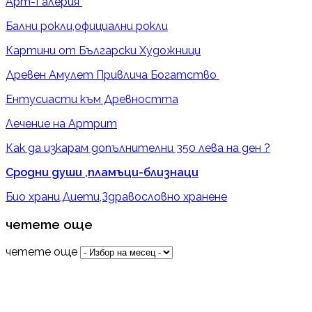
Арт-Галерия
Бални рокли,официални рокли
Картини от Български Художници
Древен Амулет Привлича Богатство
Ентусиасти към Древността
Лечение на Артрит
Как да изкарам допълнителни 350 лева на ден ?
Сродни души ,пламъци-близнаци
Био храни,Диети,Здравословно хранене
четете още
четете още