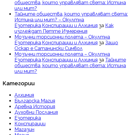
общества, които управляват света: Истина
или мит?
Тайните общества, които управляват света:
Истина или мит? – Окултна
Езотерика,Конспирации и Алхимия
за
Как
изглеждат Петте Измерения
Мозъчни торсионни полета – Окултна
Езотерика,Конспирации и Алхимия
за
Защо
Оскар е Сатанински Символ
Мозъчни торсионни полета – Окултна
Езотерика,Конспирации и Алхимия
за
Тайните
общества, които управляват света: Истина
или мит?
Категории
Алхимия
Българска Магия
Древна История
Духовни Послания
Езотерика
Конспирации
Магазин