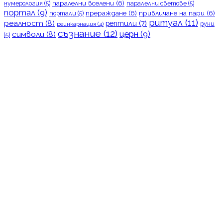
паралелни вселени
(6)
нумерология
(5)
паралелни светове
(5)
портал
(9)
прераждане
(6)
привличане на пари
(6)
портали
(5)
ритуал
(11)
реалност
(8)
рептили
(7)
руни
реинкарнация
(4)
съзнание
(12)
церн
(9)
символи
(8)
(5)