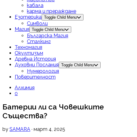
кабала
карма и прераждане
Езотерика
Toggle Child Menu
Символи
Магия
Toggle Child Menu
Българска Магия
Сталкинг
Техномагия
Окултизъм
Древна История
Духовни Послания
Toggle Child Menu
Нумерология
Поверителност
Алхимия
0
Батерии ли са Човешките
Същества?
by
SAMARA
· март 4, 2025