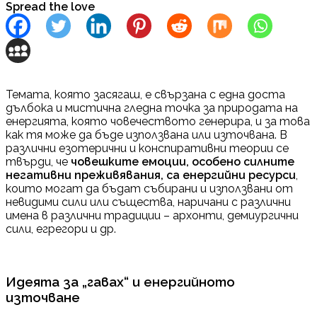
Spread the love
Темата, която засягаш, е свързана с една доста
дълбока и мистична гледна точка за природата на
енергията, която човечеството генерира, и за това
как тя може да бъде използвана или източвана. В
различни езотерични и конспиративни теории се
твърди, че
човешките емоции, особено силните
негативни преживявания, са енергийни ресурси
,
които могат да бъдат събирани и използвани от
невидими сили или същества, наричани с различни
имена в различни традиции – архонти, демиургични
сили, егрегори и др.
Идеята за „гавах“ и енергийното
източване