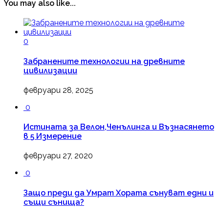
You may also like...
0
Забранените технологии на древните
цивилизации
февруари 28, 2025
0
Истината за Велон,Ченълинга и Възнасянето
в 5 Измерение
февруари 27, 2020
0
Защо преди да Умрат Хората сънуват едни и
същи сънища?