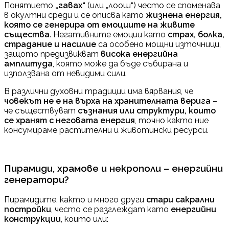
Понятието
„гавах“
(или „лоош“) често се споменава
в окултни среди и се описва като
жизнена енергия,
която се генерира от емоциите на живите
същества
. Негативните емоции като
страх, болка,
страдание и насилие
са особено мощни източници,
защото предизвикват
висока енергийна
амплитуда
, която може да бъде събирана и
използвана от невидими сили.
В различни духовни традиции има вярвания, че
човекът не е на върха на хранителната верига
–
че съществуват
съзнания или структури, които
се хранят с неговата енергия
, точно както ние
консумираме растителни и животински ресурси.
Пирамиди, храмове и некрополи – енергийни
генератори?
Пирамидите, както и много други
стари сакрални
постройки
, често се разглеждат като
енергийни
конструкции
, които или: