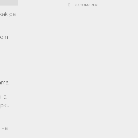
Техномагия
как да
 от
ата.
 на
рки.
 на