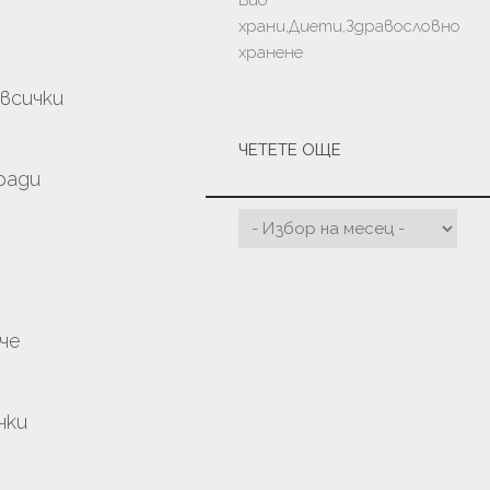
Био
храни,Диети,Здравословно
хранене
 всички
ЧЕТЕТЕ ОЩЕ
ради
че
чки