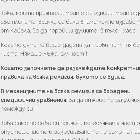
Тока, моите приятели, моите съюзници, моите д
светлината, всички са били внимателно израбо
от Кабала. За да поробиш душите, в пълен хаос.
Когато думата беше дадена за първи път, тя б
чиста. Нямаше лъжа, алчност !
Когато започнете да разглеждате конкретн
правила на всяка религия, булото се вдига.
В механизмите на всяка религия са вградени
специфични уравнения
. За да откриете различия
помежду си !
Това само по себе си причини по-голямата част 
опустошението и разрушаването не само на н