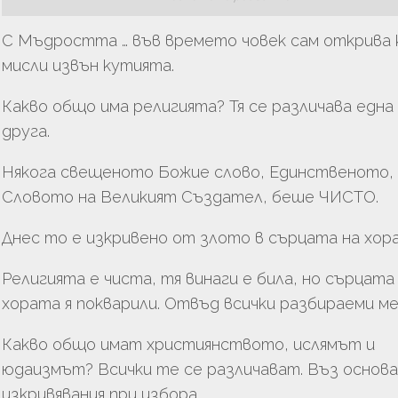
ТВО
С Мъдростта … във времето човек сам открива 
мисли извън кутията.
Какво общо има религията? Тя се различава една
АНЕ
друга.
Някога свещеното Божие слово, Единственото,
Словото на Великият Създател, беше ЧИСТО.
Днес то е изкривено от злото в сърцата на хор
Религията е чиста, тя винаги е била, но сърцата
хората я покварили. Отвъд всички разбираеми ме
Какво общо имат християнството, ислямът и
юдаизмът? Всички те се различават. Въз основа
изкривявания при избора.