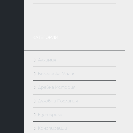
КАТЕГОРИИ
Алхимия
Българска Магия
Древна История
Духовни Послания
Езотерика
Конспирации