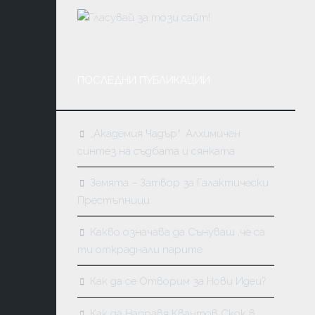
МАСОНС
КАБАЛА
КАРМА
И
ПОСЛЕДНИ ПУБЛИКАЦИИ
ПРЕРАЖД
„Академия Чадър“: Алхимичен
синтез на съдбата и сянката
Земята – Затвор за Галактически
Престъпници
Kакво означава да Сънуваш ,че са
ти откраднали парите
Как да се Отворим за Нови Идеи?
Как да Направя Квантов Скок в