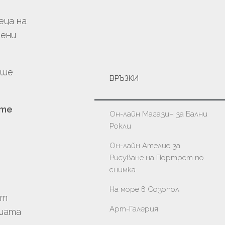
еца на
тени
еше
ВРЪЗКИ
ите
Он-лайн Магазин за Бални
Рокли
Он-лайн Ателие за
Рисуване на Портрет по
снимка
На море в Созопол
от
Арт-Галерия
ашата