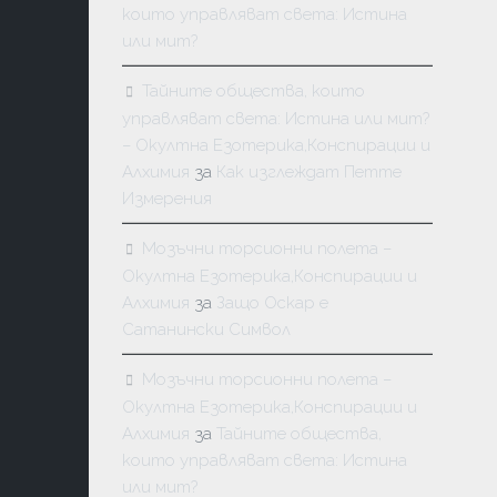
които управляват света: Истина
или мит?
Тайните общества, които
управляват света: Истина или мит?
– Окултна Езотерика,Конспирации и
Алхимия
за
Как изглеждат Петте
Измерения
Мозъчни торсионни полета –
Окултна Езотерика,Конспирации и
Алхимия
за
Защо Оскар е
Сатанински Символ
Мозъчни торсионни полета –
Окултна Езотерика,Конспирации и
Алхимия
за
Тайните общества,
които управляват света: Истина
или мит?