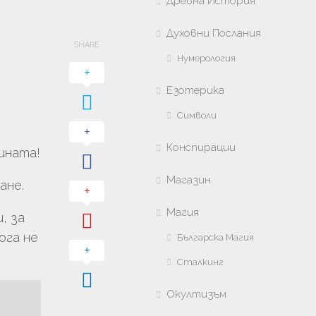
Древна История
Духовни Послания
SHARE
Нумерология
Езотерика
Символи
Конспирации
ината!
Магазин
ане.
Магия
, за
ога не
Българска Магия
Сталкинг
Окултизъм