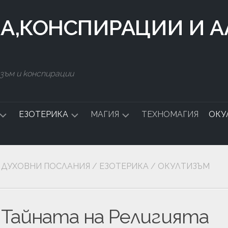
КА,КОНСПИРАЦИИ И 
зъм и конспирации
ЕЗОТЕРИКА
МАГИЯ
ТЕХНОМАГИЯ
ОКУ
ДСТВО
СИМВОЛИ
БЪЛГАРСКА
МАГИЯ
ДУХОВНИ ПОСЛАНИЯ
/
ЕЗОТЕРИКА
/
ОКУЛТИЗЪМ
СТАЛКИНГ
ЧНА
Тайната на Религията
А