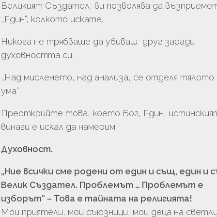
Великият Създател, ви позволява да възприеме
„Един“, колкото искате.
Никога не трябваше да убиваш друг заради
духовността си.
„Над мисленето, над анализа, се отделя тялото
ума“
Преоткрийте това, което Бог, Един, истинският
винаги е искал да намерим.
Духовност.
„Ние всички сме родени от един и същ, един и 
Велик Създател. Проблемът … Проблемът е
изборът“ – Това е тайната на религията!
Мои приятели, мои съюзници, мои деца на светли