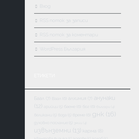
Вход
RSS поток за записи
RSS поток за коментари
WordPress България
ЕТИКЕТИ
анунаки
Баал
(7)
алхимия
(7)
Ваал
(6)
(12)
баене
(6)
бог
(6)
арийци
(5)
българи
(4)
днк
(16)
време
(6)
великани
(5)
вода
(5)
духовно послание
(5)
змии
(4)
извънземни
(13)
карма
(8)
квантова физика
(5)
кодове
(5)
колоб
(5)