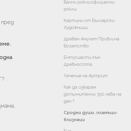
Бални рокли,официални
рокли
Картини от Български
 пред
Художници
Древен Амулет Привлича
еме.
Богатство
одна
Ентусиасти към
Древността
Лечение на Артрит
“?
Как да изкарам
допълнителни 350 лева на
ден ?
змама,
Сродни души ,пламъци-
-
близнаци