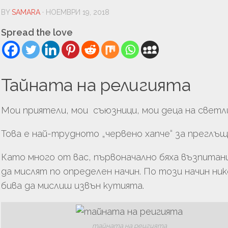
УРА
BY
SAMARA
· НОЕМВРИ 19, 2018
ТЬОРСТВО
Spread the love
И
Тайната на религията
Мои приятели, мои съюзници, мои деца на светл
Това е най-трудното „червено хапче“ за преглъщ
Като много от вас, първоначално бяха възпитани
ЦИЯ
да мислят по определен начин. По този начин ник
бива да мислиш извън кутията.
ГИЯ
ЛОГИЯ
тайната на реигията