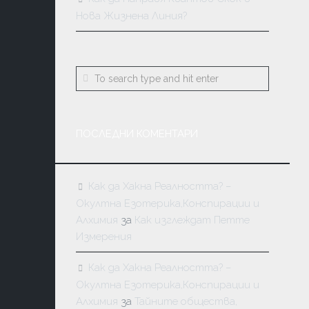
Нова Жизнена Линия?
ПОСЛЕДНИ КОМЕНТАРИ
Как да Хакна Реалността? –
Окултна Езотерика,Конспирации и
Алхимия
за
Как изглеждат Петте
Измерения
Как да Хакна Реалността? –
Окултна Езотерика,Конспирации и
Алхимия
за
Тайните общества,