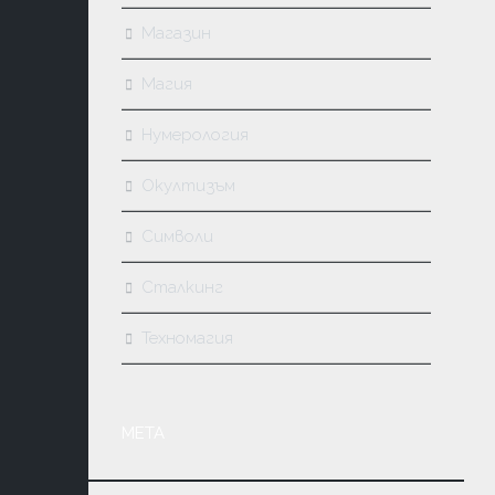
Магазин
Магия
Нумерология
Окултизъм
Символи
Сталкинг
Техномагия
МЕТА