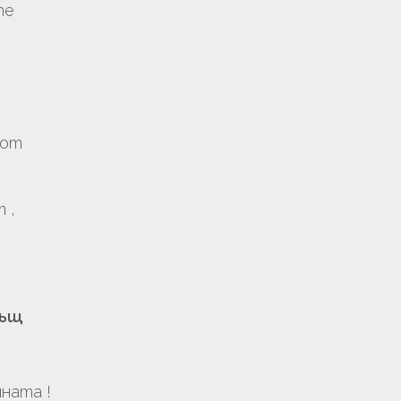
те
 от
 ,
същ
ната !