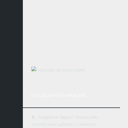
ЛИТЕРАТ
КОНТАК
ДУХОВН
УЧЕНИЯ
ФЪН
ШУЙ
МАГИЯ
ТАЙНИ
И
ЗАГАДКИ
МЕДИТА
ПОСЛЕДНИ ПУБЛИКАЦИИ
АСТРОЛО
И
НУМЕРО
„Академия Чадър“: Алхимичен
синтез на съдбата и сянката