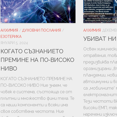
УРА
ТЬОРСТВО
И
АЛХИМИЯ
/
ДУХОВНИ ПОСЛАНИЯ
/
АЛХИМИЯ
ДЕКЕМВР
ЕЗОТЕРИКА
УБИВАТ НИ
ЯНУАРИ 5, 2024
Освен химическ
КОГАТО СЪЗНАНИЕТО
отравяния, тов
ПРЕМИНЕ НА ПО-ВИСОКО
предизвиква пЛ
НИВО
организирани „в
пЛандемии, нови
КОГАТО СЪЗНАНИЕТО ПРЕМИНЕ НА
автоимунни и вс
ПО-ВИСОКО НИВО Ние знаем, че
ЦИЯ
са „мобилните“
човек е система, състояща се от
електромагнит
ГИЯ
плътни и множество фини тела. Те
Тези честоти в
са наши компоненти и всеки има
ЛОГИЯ
високи ЕМП, так
своя собствена честота. Ние
наречени изклю