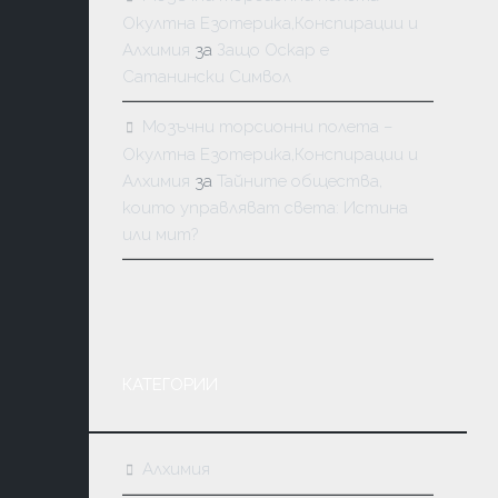
Окултна Езотерика,Конспирации и
Алхимия
за
Защо Оскар е
Сатанински Символ
Мозъчни торсионни полета –
Окултна Езотерика,Конспирации и
Алхимия
за
Тайните общества,
които управляват света: Истина
или мит?
КАТЕГОРИИ
Алхимия