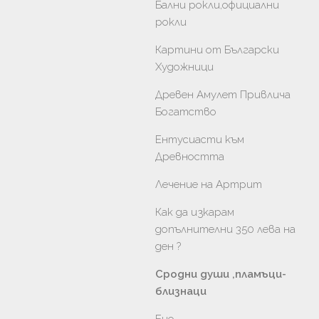
Бални рокли,официални
рокли
Картини от Български
Художници
Древен Амулет Привлича
Богатство
Ентусиасти към
Древността
Лечение на Артрит
Как да изкарам
допълнителни 350 лева на
ден ?
Сродни души ,пламъци-
близнаци