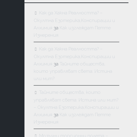
Как да Хакна Реалността? –
Окултна Езотерика,Конспирации и
Алхимия
за
Как изглеждат Петте
Измерения
Как да Хакна Реалността? –
Окултна Езотерика,Конспирации и
Алхимия
за
Тайните общества,
които управляват света: Истина
или мит?
Тайните общества, които
управляват света: Истина или мит?
– Окултна Езотерика,Конспирации и
Алхимия
за
Как изглеждат Петте
Измерения
Мозъчни торсионни полета –