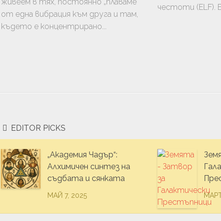
ТВО
живеем в тях, постоянно „плаваме“
честоти (ELF). 
от една вибрация към друга и там,
където е концентрирано...
АНЕ
EDITOR PICKS
„Академия Чадър“:
Зем
Алхимичен синтез на
Гал
съдбата и сянката
Пре
МАЙ 7, 2025
МАРТ