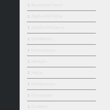
Българска Магия
Древна История
Духовни Послания
Езотерика
Конспирации
Магазин
Магия
Нумерология
Окултизъм
Символи