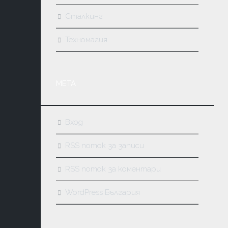
Сталкинг
Техномагия
МЕТА
Вход
RSS поток за записи
RSS поток за коментари
WordPress България