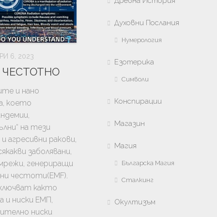
Древна История
Духовни Послания
Нумерология
И 6, 2023
Езотерика
 ЧЕСТОТНО
Символи
ите и нано
Конспирации
а, което
андемии,
Магазин
ълни“ на тези
 и агресивни ракови,
Магия
якакви заболявани,
 мрежи, генериращи
Българска Магия
ни честоти(EMF).
Сталкинг
ключват както
а и ниски ЕМП,
Окултизъм
чително ниски