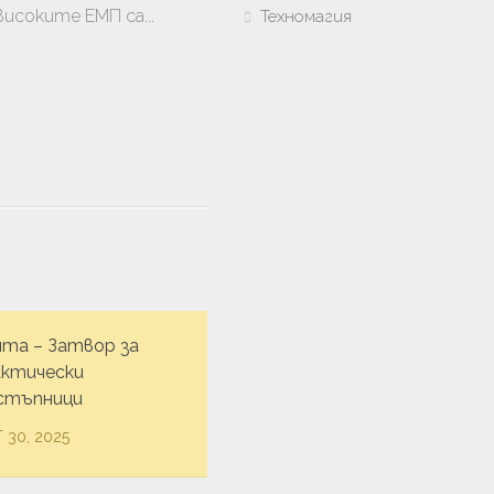
Високите ЕМП са...
Техномагия
ята – Затвор за
актически
стъпници
 30, 2025