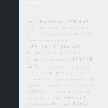
ЕТИКЕТИ
анунаки
Баал
(7)
алхимия
(7)
Ваал
(6)
(12)
баене
(6)
бог
(6)
арийци
(5)
българи
(4)
днк
(16)
време
(6)
великани
(5)
вода
(5)
духовно послание
(5)
змии
(4)
извънземни
(13)
карма
(8)
квантова физика
(5)
кодове
(5)
колоб
(5)
магия
колобри
(6)
маг
(6)
колобър
(5)
(41)
магия за пари
(5)
магове
(5)
масонски
матрица
(8)
символи
(4)
матрицата
(4)
наги
(6)
нумерология
(5)
машина на времето
(4)
паралелни вселени
(6)
паралелни светове
(5)
портал
(9)
прераждане
(6)
портали
(5)
реалност
(8)
привличане на пари
(6)
ритуал
рептили
(7)
реинкарнация
(4)