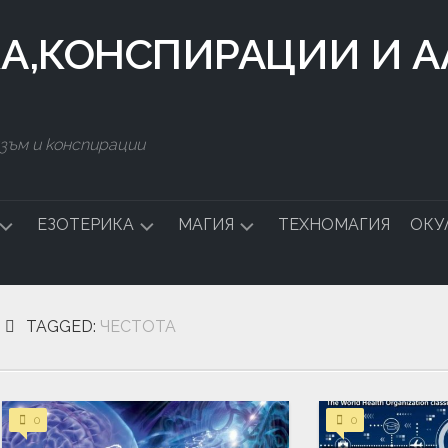
КА,КОНСПИРАЦИИ И 
зъм и конспирации
ЕЗОТЕРИКА
МАГИЯ
ТЕХНОМАГИЯ
ОКУ
ДСТВО
СИМВОЛИ
БЪЛГАРСКА
МАГИЯ
TAGGED:
ЧЕСТОТА
СТАЛКИНГ
ЧНА
0
0
А