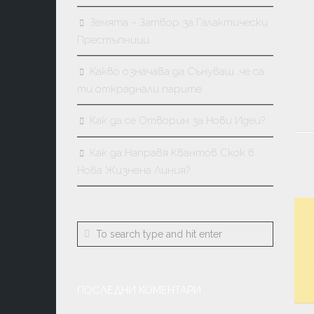
МАСОНС
Земята – Затвор за Галактически
КАБАЛА
Престъпници
КАРМА
Kакво означава да Сънуваш ,че са
И
ПРЕРАЖД
ти откраднали парите
Как да се Отворим за Нови Идеи?
Как да Направя Квантов Скок в
Нова Жизнена Линия?
ПОСЛЕДНИ КОМЕНТАРИ