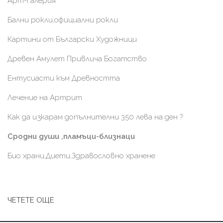
Арт-Галерия
Бални рокли,официални рокли
Картини от Български Художници
Древен Амулет Привлича Богатство
Ентусиасти към Древността
Лечение на Артрит
Как да изкарам допълнителни 350 лева на ден ?
Сродни души ,пламъци-близнаци
Био храни,Диети,Здравословно хранене
ЧЕТЕТЕ ОЩЕ