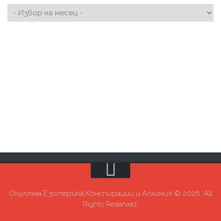
Окултна Езотерика,Конспирации и Алхимия © 2026. All
Rights Reserved.