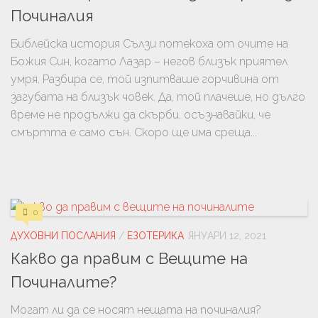
Починалия
Библейска история Сълзи потекоха от очите на
Божия Син, когато Лазар – негов близък приятел
умря. Разбира се, той изпитваше горчивина от
загубата на близък човек. Да, той плачеше, но дълго
време не продължи да скърби, осъзнавайки, че
смъртта е само сън. Скоро ще има среща...
0
ДУХОВНИ ПОСЛАНИЯ
/
ЕЗОТЕРИКА
ЯНУАРИ 12, 2021
Какво да правим с Вещите на
Починалите?
Могат ли да се носят нещата на починалия?