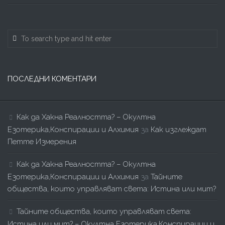
ПОСЛЕДНИ КОМЕНТАРИ
Как да Хакна Реалността? – Окултна
Езотерика,Конспирации и Алхимия
за
Как изглеждат
Петте Измерения
Как да Хакна Реалността? – Окултна
Езотерика,Конспирации и Алхимия
за
Тайните
общества, които управляват света: Истина или мит?
Тайните общества, които управляват света:
Истина или мит? – Окултна Езотерика,Конспирации и