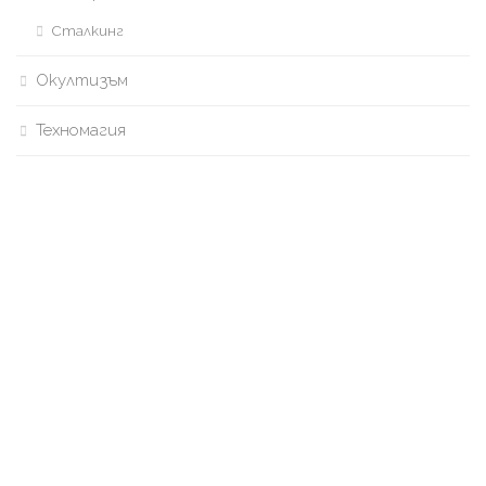
Сталкинг
Окултизъм
Техномагия