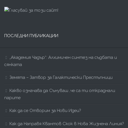
ПОСЛЕДНИ ПУБЛИКАЦИИ
„Академия Чадър“: Алхимичен синтез на съдбата и
сянката
Земята – Затвор за Галактически Престъпници
Kакво означава да Сънуваш ,че са ти откраднали
парите
Как да се Отворим за Нови Идеи?
Как да Направя Квантов Скок в Нова Жизнена Линия?