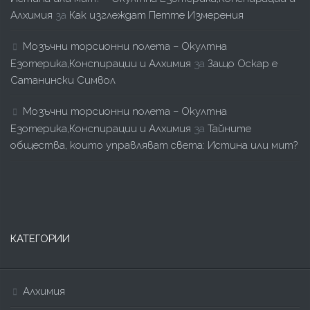
Алхимия
за
Как изглеждат Петте Измерения
Мозъчни торсионни полета – Окултна
Езотерика,Конспирации и Алхимия
за
Защо Оскар е
Сатанински Символ
Мозъчни торсионни полета – Окултна
Езотерика,Конспирации и Алхимия
за
Тайните
общества, които управляват света: Истина или мит?
КАТЕГОРИИ
Алхимия