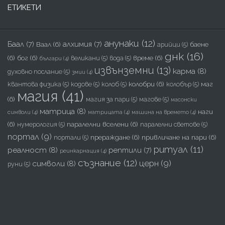
ЕТИКЕТИ
анунаки
(12)
Баал
(7)
алхимия
(7)
Ваал
(6)
баене
арийци
(5)
днк
(16)
(6)
бог
(6)
време
(6)
великани
(5)
вода
(5)
българи
(4)
извънземни
(13)
карма
(8)
духовно послание
(5)
змии
(4)
колобри
(6)
маг
квантова физика
(5)
кодове
(5)
колоб
(5)
колобър
(5)
магия
(41)
(6)
магия за пари
(5)
магове
(5)
масонски
матрица
(8)
наги
символи
(4)
матрицата
(4)
машина на времето
(4)
(6)
паралелни вселени
(6)
нумерология
(5)
паралелни светове
(5)
портал
(9)
прераждане
(6)
привличане на пари
(6)
портали
(5)
ритуал
(11)
реалност
(8)
рептили
(7)
реинкарнация
(4)
съзнание
(12)
церн
(9)
символи
(8)
руни
(5)