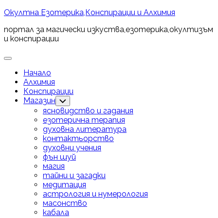
Skip
Окултна Езотерика,Конспирации и Алхимия
to
портал за магически изкуства,езотерика,окултизъм
content
и конспирации
Expand
Menu
Начало
Алхимия
Конспирации
Магазин
Toggle
Child
ясновидство и гадания
Menu
езотерична терапия
духовна литература
контактьорство
духовни учения
фън шуй
магия
тайни и загадки
медитация
астрология и нумерология
масонство
кабала