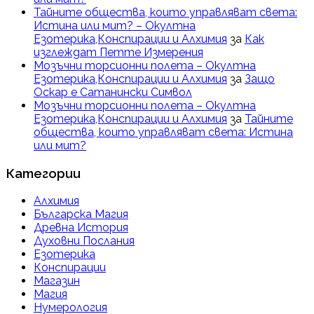
Тайните общества, които управляват света:
Истина или мит? – Окултна
Езотерика,Конспирации и Алхимия
за
Как
изглеждат Петте Измерения
Мозъчни торсионни полета – Окултна
Езотерика,Конспирации и Алхимия
за
Защо
Оскар е Сатанински Символ
Мозъчни торсионни полета – Окултна
Езотерика,Конспирации и Алхимия
за
Тайните
общества, които управляват света: Истина
или мит?
Категории
Алхимия
Българска Магия
Древна История
Духовни Послания
Езотерика
Конспирации
Магазин
Магия
Нумерология