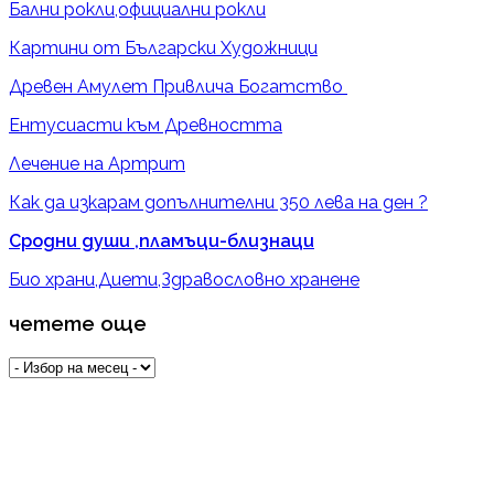
Бални рокли,официални рокли
Картини от Български Художници
Древен Амулет Привлича Богатство
Ентусиасти към Древността
Лечение на Артрит
Как да изкарам допълнителни 350 лева на ден ?
Сродни души ,пламъци-близнаци
Био храни,Диети,Здравословно хранене
четете още
четете
още