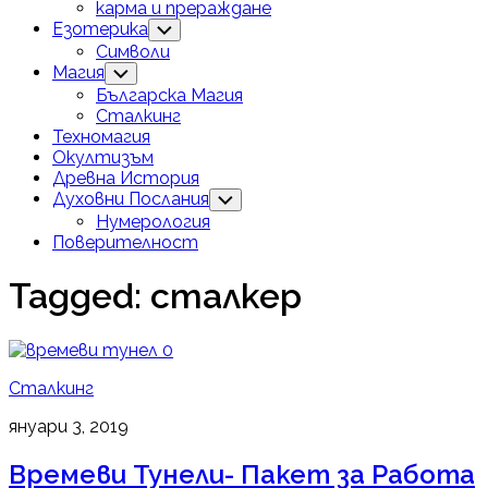
карма и прераждане
Езотерика
Toggle
Child
Символи
Menu
Магия
Toggle
Child
Българска Магия
Menu
Сталкинг
Техномагия
Окултизъм
Древна История
Духовни Послания
Toggle
Child
Нумерология
Menu
Поверителност
Tagged:
сталкер
0
Сталкинг
януари 3, 2019
Времеви Тунели- Пакет за Работа