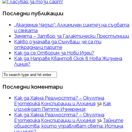
Последни публикации
„Академия Чадър“: Алхимичен синтез на съдбата
и сянката
Земята – Затвор за Галактически Престъпници
Kакво означава да Сънуваш ,че са ти
откраднали парите
Как да се Отворим за Нови Идеи?
Как да Направя Квантов Скок в Нова Жизнена
Линия?
Последни коментари
Как да Хакна Реалността? – Окултна
Езотерика,Конспирации и Алхимия
за
Как
изглеждат Петте Измерения
Как да Хакна Реалността? – Окултна
Езотерика,Конспирации и Алхимия
за
Тайните
общества, които управляват света: Истина
или мит?