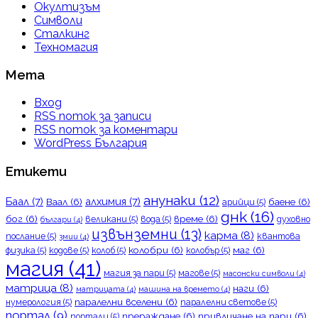
Окултизъм
Символи
Сталкинг
Техномагия
Мета
Вход
RSS поток за записи
RSS поток за коментари
WordPress България
Етикети
анунаки
(12)
Баал
(7)
алхимия
(7)
Ваал
(6)
баене
(6)
арийци
(5)
днк
(16)
бог
(6)
време
(6)
великани
(5)
вода
(5)
духовно
българи
(4)
извънземни
(13)
карма
(8)
послание
(5)
квантова
змии
(4)
колобри
(6)
маг
(6)
физика
(5)
кодове
(5)
колоб
(5)
колобър
(5)
магия
(41)
магия за пари
(5)
магове
(5)
масонски символи
(4)
матрица
(8)
наги
(6)
матрицата
(4)
машина на времето
(4)
паралелни вселени
(6)
нумерология
(5)
паралелни светове
(5)
портал
(9)
прераждане
(6)
привличане на пари
(6)
портали
(5)