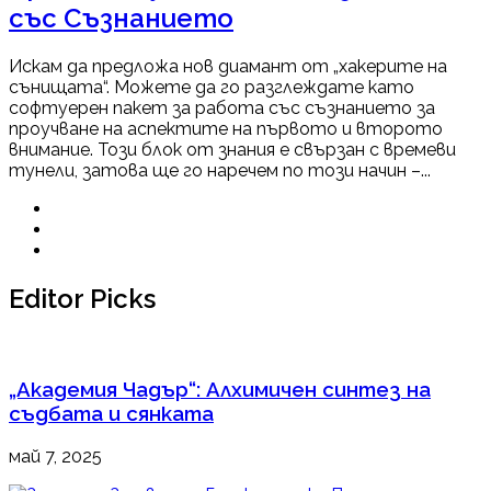
със Съзнанието
Искам да предложа нов диамант от „хакерите на
сънищата“. Можете да го разглеждате като
софтуерен пакет за работа със съзнанието за
проучване на аспектите на първото и второто
внимание. Този блок от знания е свързан с времеви
тунели, затова ще го наречем по този начин –...
Editor Picks
„Академия Чадър“: Алхимичен синтез на
съдбата и сянката
май 7, 2025