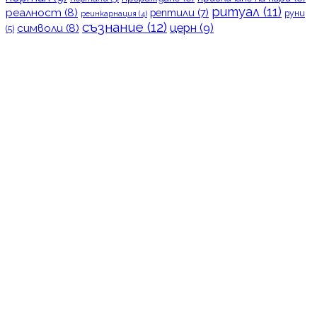
ритуал
(11)
реалност
(8)
рептили
(7)
руни
реинкарнация
(4)
съзнание
(12)
церн
(9)
символи
(8)
(5)