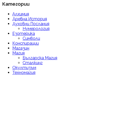
Категории
Алхимия
Древна История
Духовни Послания
Нумерология
Езотерика
Символи
Конспирации
Магазин
Магия
Българска Магия
Сталкинг
Окултизъм
Техномагия