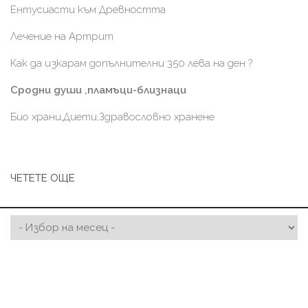
Ентусиасти към Древността
Лечение на Артрит
Как да изкарам допълнителни 350 лева на ден ?
Сродни души ,пламъци-близнаци
Био храни,Диети,Здравословно хранене
ЧЕТЕТЕ ОЩЕ