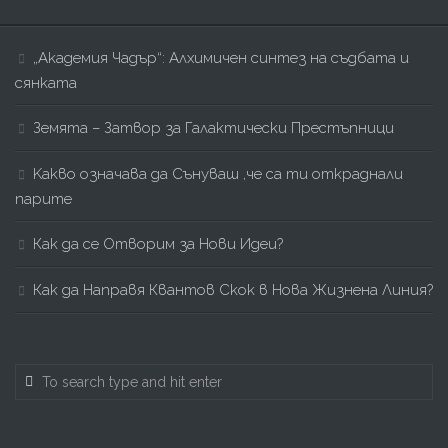
„Академия Чадър“: Алхимичен синтез на съдбата и
сянката
Земята – Затвор за Галактически Престъпници
Kакво означава да Сънуваш ,че са ти откраднали
парите
Как да се Отворим за Нови Идеи?
Как да Направя Квантов Скок в Нова Жизнена Линия?