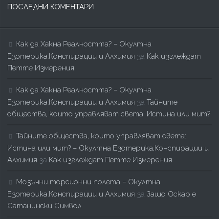
ПОСЛЕДНИ КОМЕНТАРИ
Как да Хакна Реалността? – Окултна
Езотерика,Конспирации и Алхимия
за
Как изглеждат
Петте Измерения
Как да Хакна Реалността? – Окултна
Езотерика,Конспирации и Алхимия
за
Тайните
общества, които управляват света: Истина или мит?
Тайните общества, които управляват света:
Истина или мит? – Окултна Езотерика,Конспирации и
Алхимия
за
Как изглеждат Петте Измерения
Мозъчни торсионни полета – Окултна
Езотерика,Конспирации и Алхимия
за
Защо Оскар е
Сатанински Символ