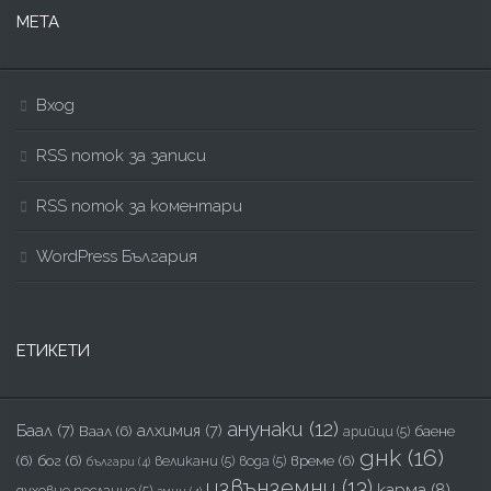
МЕТА
Вход
RSS поток за записи
RSS поток за коментари
WordPress България
ЕТИКЕТИ
анунаки
(12)
Баал
(7)
алхимия
(7)
Ваал
(6)
баене
арийци
(5)
днк
(16)
(6)
бог
(6)
време
(6)
великани
(5)
вода
(5)
българи
(4)
извънземни
(13)
карма
(8)
духовно послание
(5)
змии
(4)