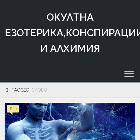
Skip
to
ОКУЛТНА
content
ЕЗОТЕРИКА,КОНСПИРАЦИ
И АЛХИМИЯ
TAGGED:
СЛОВО
0