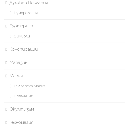
Духовни Послания
Нумерология
Езотерика
Символи
Конспирации
Магазин
Магия
Българска Магия
Сталкинг
Окултизъм
Техномагия