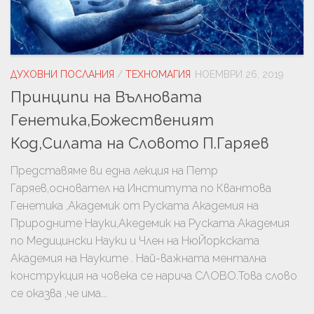
ДУХОВНИ ПОСЛАНИЯ
/
ТЕХНОМАГИЯ
НОЕМВРИ 26, 2019
Принципи на Вълновата
Генетика,Божественият
Код,Силата на Словото П.Гаряев
Представяме ви една лекция на Петр
Гаряев,основател на Института по Квантова
Генетика ,Академик от Руската Академия на
Природните Науки,Акедемик на Руската Академия
по Медицински Науки и Член на НюЙоркската
Академия на Науките . Най-важната ментална
конструкция на човека се нарича СЛОВО.Това слово
се оказва ,че има...