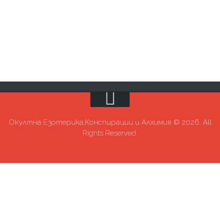
Окултна Езотерика,Конспирации и Алхимия © 2026. All
Rights Reserved.