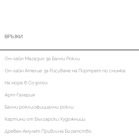
ВРЪЗКИ
Он-лайн Магазин за Бални Рокли
Он-лайн Ателие за Рисуване на Портрет по снимка
На море в Созопол
Арт-Галерия
Бални рокли,официални рокли
Картини от Български Художници
Древен Амулет Привлича Богатство