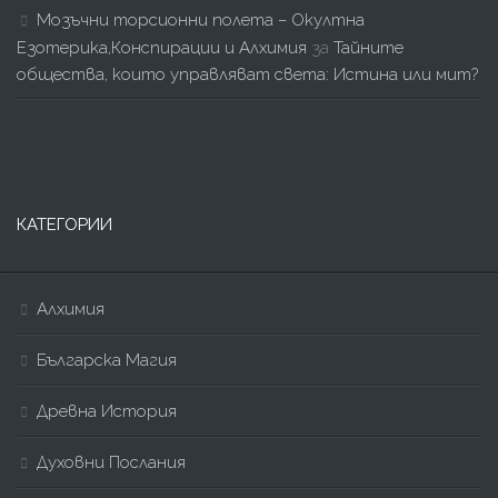
Мозъчни торсионни полета – Окултна
Езотерика,Конспирации и Алхимия
за
Тайните
общества, които управляват света: Истина или мит?
КАТЕГОРИИ
Алхимия
Българска Магия
Древна История
Духовни Послания