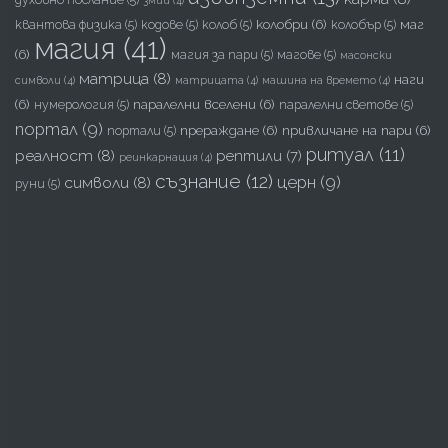
колобри
(6)
маг
квантова физика
(5)
кодове
(5)
колоб
(5)
колобър
(5)
магия
(41)
(6)
магия за пари
(5)
магове
(5)
масонски
матрица
(8)
наги
символи
(4)
матрицата
(4)
машина на времето
(4)
(6)
паралелни вселени
(6)
нумерология
(5)
паралелни светове
(5)
портал
(9)
прераждане
(6)
привличане на пари
(6)
портали
(5)
ритуал
(11)
реалност
(8)
рептили
(7)
реинкарнация
(4)
съзнание
(12)
церн
(9)
символи
(8)
руни
(5)