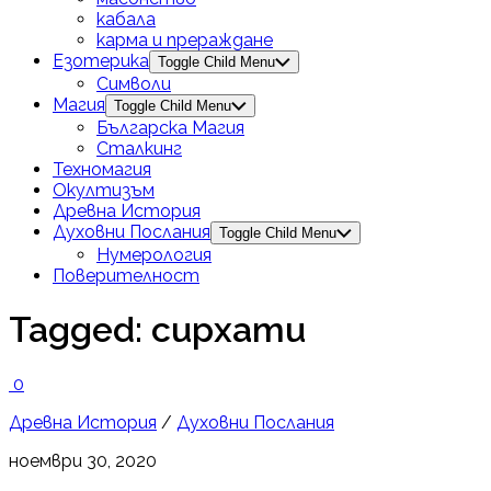
кабала
карма и прераждане
Езотерика
Toggle Child Menu
Символи
Магия
Toggle Child Menu
Българска Магия
Сталкинг
Техномагия
Окултизъм
Древна История
Духовни Послания
Toggle Child Menu
Нумерология
Поверителност
Tagged:
сирхати
0
Древна История
/
Духовни Послания
ноември 30, 2020