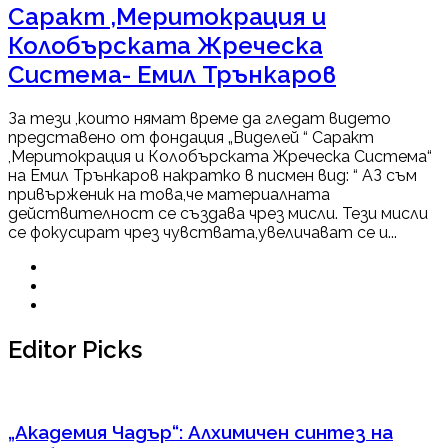
Саракт ,Меритокрация и
Колобърската Жреческа
Система- Емил Трънкаров
За тези ,които нямат време да гледат видето
представено от фондация „Виделей “ Саракт
,Меритокрация и Колобърската Жреческа Система“
на Емил Трънкаров накратко в писмен вид: “ АЗ съм
привърженик на това,че материалната
действителност се създава чрез мисли. Тези мисли
се фокусират чрез чувствата,увеличават се и...
Editor Picks
„Академия Чадър“: Алхимичен синтез на