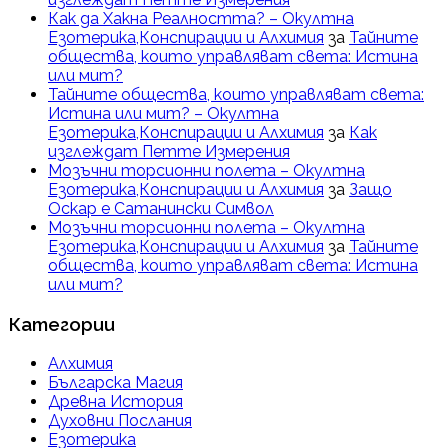
Как да Хакна Реалността? – Окултна
Езотерика,Конспирации и Алхимия
за
Тайните
общества, които управляват света: Истина
или мит?
Тайните общества, които управляват света:
Истина или мит? – Окултна
Езотерика,Конспирации и Алхимия
за
Как
изглеждат Петте Измерения
Мозъчни торсионни полета – Окултна
Езотерика,Конспирации и Алхимия
за
Защо
Оскар е Сатанински Символ
Мозъчни торсионни полета – Окултна
Езотерика,Конспирации и Алхимия
за
Тайните
общества, които управляват света: Истина
или мит?
Категории
Алхимия
Българска Магия
Древна История
Духовни Послания
Езотерика