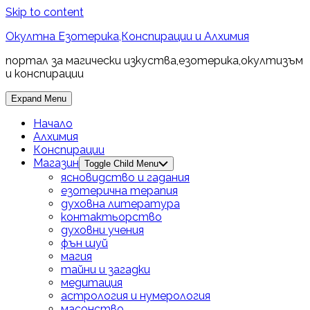
Skip to content
Окултна Езотерика,Конспирации и Алхимия
портал за магически изкуства,езотерика,окултизъм
и конспирации
Expand Menu
Начало
Алхимия
Конспирации
Магазин
Toggle Child Menu
ясновидство и гадания
езотерична терапия
духовна литература
контактьорство
духовни учения
фън шуй
магия
тайни и загадки
медитация
астрология и нумерология
масонство