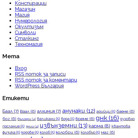
Конспирации
Магазин
Магия
Нумерология
Окултизъм
Символи
Сталкинг
Техномагия
Мета
Вход
RSS поток за записи
RSS поток за коментари
WordPress България
Етикети
анунаки
(12)
Баал
(7)
алхимия
(7)
Ваал
(6)
баене
(6)
арийци
(5)
днк
(16)
бог
(6)
време
(6)
великани
(5)
вода
(5)
духовно
българи
(4)
извънземни
(13)
карма
(8)
послание
(5)
квантова
змии
(4)
колобри
(6)
маг
(6)
физика
(5)
кодове
(5)
колоб
(5)
колобър
(5)