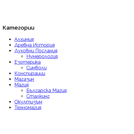
Категории
Алхимия
Древна История
Духовни Послания
Нумерология
Езотерика
Символи
Конспирации
Магазин
Магия
Българска Магия
Сталкинг
Окултизъм
Техномагия