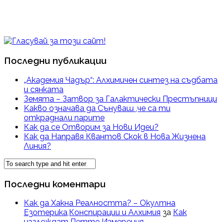
Последни публикации
„Академия Чадър“: Алхимичен синтез на съдбата
и сянката
Земята – Затвор за Галактически Престъпници
Kакво означава да Сънуваш ,че са ти
откраднали парите
Как да се Отворим за Нови Идеи?
Как да Направя Квантов Скок в Нова Жизнена
Линия?
Последни коментари
Как да Хакна Реалността? – Окултна
Езотерика,Конспирации и Алхимия
за
Как
изглеждат Петте Измерения