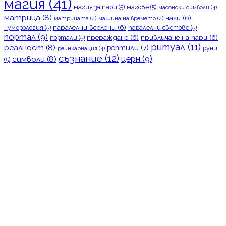
магия
(41)
магия за пари
(5)
магове
(5)
масонски символи
(4)
матрица
(8)
наги
(6)
матрицата
(4)
машина на времето
(4)
паралелни вселени
(6)
нумерология
(5)
паралелни светове
(5)
портал
(9)
прераждане
(6)
привличане на пари
(6)
портали
(5)
ритуал
(11)
реалност
(8)
рептили
(7)
руни
реинкарнация
(4)
съзнание
(12)
церн
(9)
символи
(8)
(5)