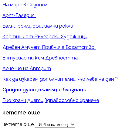
На море в Созопол
Арт-Галерия
Бални рокли,официални рокли
Картини от Български Художници
Древен Амулет Привлича Богатство
Ентусиасти към Древността
Лечение на Артрит
Как да изкарам допълнителни 350 лева на ден ?
Сродни души ,пламъци-близнаци
Био храни,Диети,Здравословно хранене
четете още
четете още