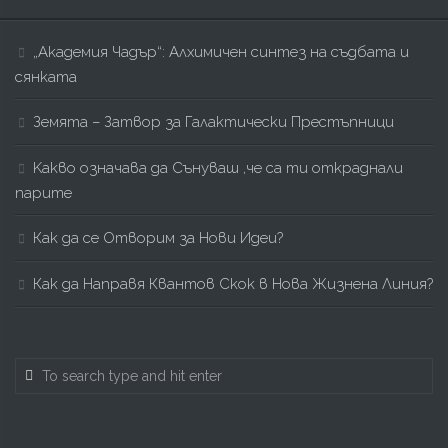
„Академия Чадър“: Алхимичен синтез на съдбата и
сянката
Земята – Затвор за Галактически Престъпници
Kакво означава да Сънуваш ,че са ти откраднали
парите
Как да се Отворим за Нови Идеи?
Как да Направя Квантов Скок в Нова Жизнена Линия?