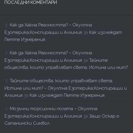
ПОСЛЕДНИ КОМЕНТАРИ
Как да Хакна Реалността? – Окултна
Езотерика,Конспирации и Алхимия
за
Как изглеждат
Петте Измерения
Как да Хакна Реалността? – Окултна
Езотерика,Конспирации и Алхимия
за
Тайните
общества, които управляват света: Истина или мит?
Тайните общества, които управляват света:
Истина или мит? – Окултна Езотерика,Конспирации и
Алхимия
за
Как изглеждат Петте Измерения
Мозъчни торсионни полета – Окултна
Езотерика,Конспирации и Алхимия
за
Защо Оскар е
Сатанински Символ