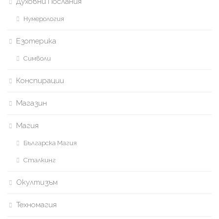
Духовни Послания
Нумерология
Езотерика
Символи
Конспирации
Магазин
Магия
Българска Магия
Сталкинг
Окултизъм
Техномагия