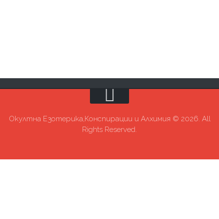
Окултна Езотерика,Конспирации и Алхимия © 2026. All
Rights Reserved.