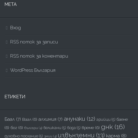
МЕТА
Вход
RSS поток за записи
RSS поток за коментари
WordPress България
ЕТИКЕТИ
анунаки
(12)
Баал
(7)
алхимия
(7)
Ваал
(6)
баене
арийци
(5)
днк
(16)
(6)
бог
(6)
време
(6)
великани
(5)
вода
(5)
българи
(4)
извънземни
(13)
карма
(8)
духовно послание
(5)
змии
(4)