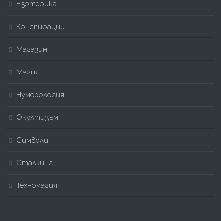
Езотерика
Конспирации
Магазин
Магия
Нумерология
Окултизъм
Символи
Сталкинг
Техномагия