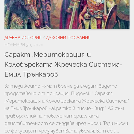
ДРЕВНА ИСТОРИЯ
/
ДУХОВНИ ПОСЛАНИЯ
НОЕМВРИ 30, 2020
Саракт ,Меритокрация и
Колобърската Жреческа Система-
Емил Трънкаров
За тези ,които нямат време да гледат видето
представено от фондация „Виделей “ Саракт
,Меритокрация и Колобърската Жреческа Система“
на Емил Трънкаров накратко в писмен вид: “ АЗ съм
привърженик на това,че материалната
действителност се създава чрез мисли. Тези мисли
се фокусират чрез чувствата,увеличават се и...