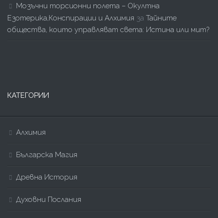
Мозъчни торсионни полета – Окултна
Езотерика,Конспирации и Алхимия
за
Тайните
общества, които управляват света: Истина или мит?
КАТЕГОРИИ
Алхимия
Българска Магия
Древна История
Духовни Послания