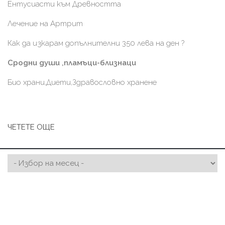
Ентусиасти към Древността
Лечение на Артрит
Как да изкарам допълнителни 350 лева на ден ?
Сродни души ,пламъци-близнаци
Био храни,Диети,Здравословно хранене
ЧЕТЕТЕ ОЩЕ