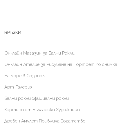
ВРЪЗКИ
Он-лайн Магазин за Бални Рокли
Он-лайн Ателие за Рисуване на Портрет по снимка
На море в Созопол
Арт-Галерия
Бални рокли,официални рокли
Картини от Български Художници
Древен Амулет Привлича Богатство