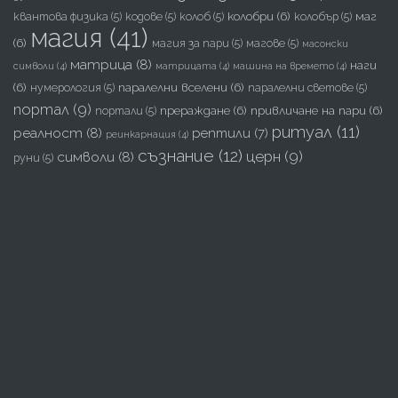
колобри
(6)
маг
квантова физика
(5)
кодове
(5)
колоб
(5)
колобър
(5)
магия
(41)
(6)
магия за пари
(5)
магове
(5)
масонски
матрица
(8)
наги
символи
(4)
матрицата
(4)
машина на времето
(4)
(6)
паралелни вселени
(6)
нумерология
(5)
паралелни светове
(5)
портал
(9)
прераждане
(6)
привличане на пари
(6)
портали
(5)
ритуал
(11)
реалност
(8)
рептили
(7)
реинкарнация
(4)
съзнание
(12)
церн
(9)
символи
(8)
руни
(5)