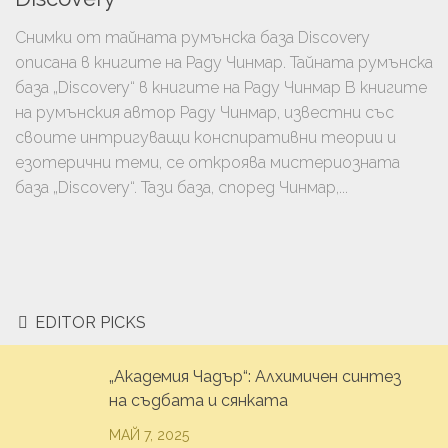
Снимки от тайната румънска база Discovery
описана в книгите на Раду Чинмар. Тайната румънска
база „Discovery“ в книгите на Раду Чинмар В книгите
на румънския автор Раду Чинмар, известни със
своите интригуващи конспиративни теории и
езотерични теми, се откроява мистериозната
база „Discovery“. Тази база, според Чинмар,...
EDITOR PICKS
„Академия Чадър“: Алхимичен синтез
на съдбата и сянката
МАЙ 7, 2025