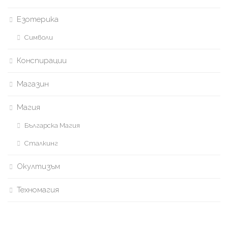
Езотерика
Символи
Конспирации
Магазин
Магия
Българска Магия
Сталкинг
Окултизъм
Техномагия