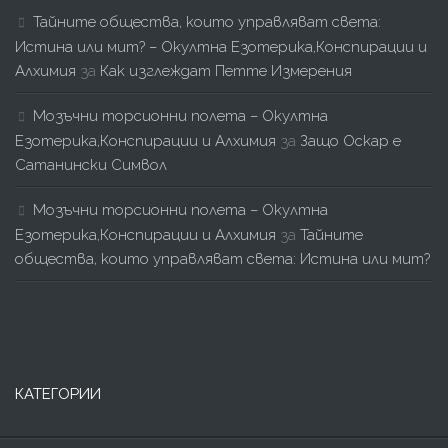
Тайните общества, които управляват света:
Истина или мит? – Окултна Езотерика,Конспирации и
Алхимия
за
Как изглеждат Петте Измерения
Мозъчни торсионни полета – Окултна
Езотерика,Конспирации и Алхимия
за
Защо Оскар е
Сатанински Символ
Мозъчни торсионни полета – Окултна
Езотерика,Конспирации и Алхимия
за
Тайните
общества, които управляват света: Истина или мит?
КАТЕГОРИИ