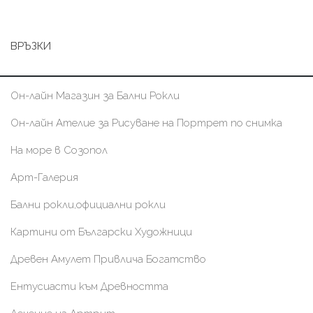
ВРЪЗКИ
Он-лайн Магазин за Бални Рокли
Он-лайн Ателие за Рисуване на Портрет по снимка
На море в Созопол
Арт-Галерия
Бални рокли,официални рокли
Картини от Български Художници
Древен Амулет Привлича Богатство
Ентусиасти към Древността