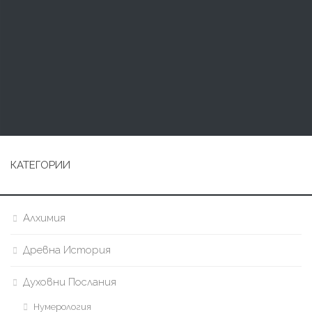
КАТЕГОРИИ
Алхимия
Древна История
Духовни Послания
Нумерология