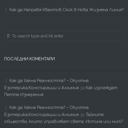
Как да Направя Квантов Скок в Нова Жизнена Линия?
ПОСЛЕДНИ КОМЕНТАРИ
Как да Хакна Реалността? – Окултна
Езотерика,Конспирации и Алхимия
за
Как изглеждат
Петте Измерения
Как да Хакна Реалността? – Окултна
Езотерика,Конспирации и Алхимия
за
Тайните
общества, които управляват света: Истина или мит?