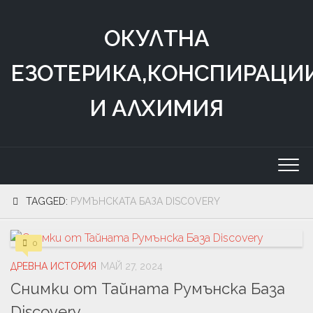
Skip
to
ОКУЛТНА
content
ЕЗОТЕРИКА,КОНСПИРАЦИ
И АЛХИМИЯ
TAGGED:
РУМЪНСКАТА БАЗА DISCOVERY
0
ДРЕВНА ИСТОРИЯ
МАЙ 27, 2024
Снимки от Тайната Румънска База
Discovery