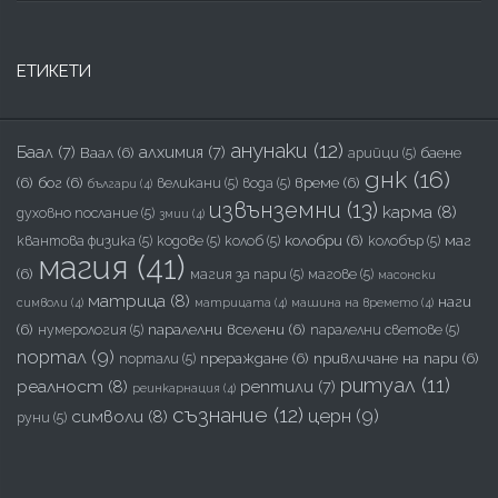
ЕТИКЕТИ
анунаки
(12)
Баал
(7)
алхимия
(7)
Ваал
(6)
баене
арийци
(5)
днк
(16)
(6)
бог
(6)
време
(6)
великани
(5)
вода
(5)
българи
(4)
извънземни
(13)
карма
(8)
духовно послание
(5)
змии
(4)
колобри
(6)
маг
квантова физика
(5)
кодове
(5)
колоб
(5)
колобър
(5)
магия
(41)
(6)
магия за пари
(5)
магове
(5)
масонски
матрица
(8)
наги
символи
(4)
матрицата
(4)
машина на времето
(4)
(6)
паралелни вселени
(6)
нумерология
(5)
паралелни светове
(5)
портал
(9)
прераждане
(6)
привличане на пари
(6)
портали
(5)
ритуал
(11)
реалност
(8)
рептили
(7)
реинкарнация
(4)
съзнание
(12)
церн
(9)
символи
(8)
руни
(5)