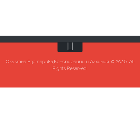
Окултна Езотерика,Конспирации и Алхимия © 2026. All
Rights Reserved.