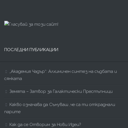
ПОСЛЕДНИ ПУБЛИКАЦИИ
„Академия Чадър“: Алхимичен синтез на съдбата и
сянката
Земята – Затвор за Галактически Престъпници
Kакво означава да Сънуваш ,че са ти откраднали
парите
Как да се Отворим за Нови Идеи?