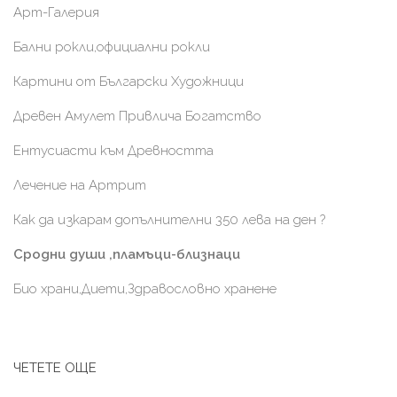
Арт-Галерия
Бални рокли,официални рокли
Картини от Български Художници
Древен Амулет Привлича Богатство
Ентусиасти към Древността
Лечение на Артрит
Как да изкарам допълнителни 350 лева на ден ?
Сродни души ,пламъци-близнаци
Био храни,Диети,Здравословно хранене
ЧЕТЕТЕ ОЩЕ