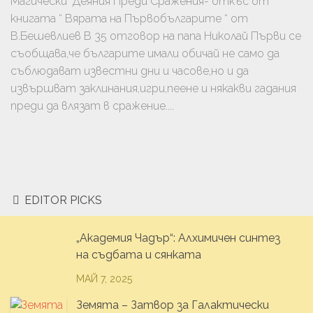
Магически Деяния Преди Сражения- откъс от
книгата “ Вярата на Първобългарите “ от
В.Бешевлиев В 35 отговор на папа Николай Първи се
съобщава,че българите имали обичай не само да
съблюдават известни дни и часове,но и да
извършват заклинания,игри,пеене и някакви гадания
преди да влязат в сражение....
EDITOR PICKS
„Академия Чадър“: Алхимичен синтез
на съдбата и сянката
МАЙ 7, 2025
Земята – Затвор за Галактически