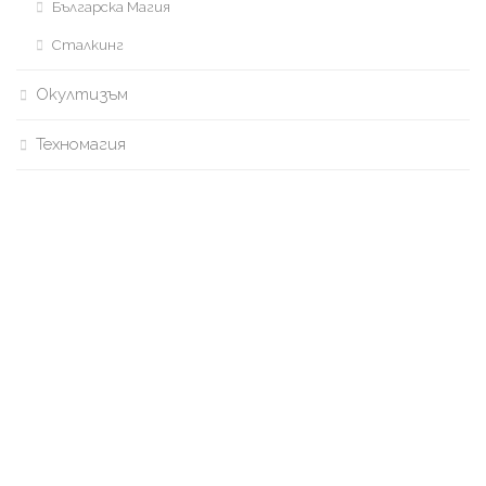
Българска Магия
Сталкинг
Окултизъм
Техномагия