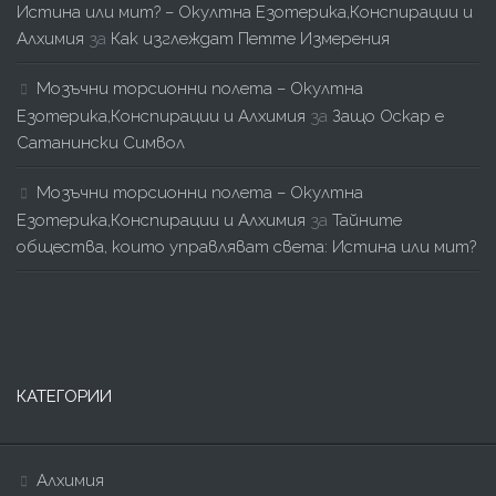
Истина или мит? – Окултна Езотерика,Конспирации и
Алхимия
за
Как изглеждат Петте Измерения
Мозъчни торсионни полета – Окултна
Езотерика,Конспирации и Алхимия
за
Защо Оскар е
Сатанински Символ
Мозъчни торсионни полета – Окултна
Езотерика,Конспирации и Алхимия
за
Тайните
общества, които управляват света: Истина или мит?
КАТЕГОРИИ
Алхимия