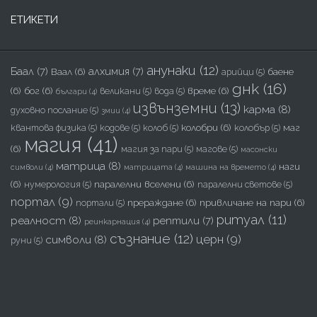
ЕТИКЕТИ
анунаки
(12)
Баал
(7)
алхимия
(7)
Ваал
(6)
баене
арийци
(5)
днк
(16)
(6)
бог
(6)
време
(6)
великани
(5)
вода
(5)
българи
(4)
извънземни
(13)
карма
(8)
духовно послание
(5)
змии
(4)
колобри
(6)
маг
квантова физика
(5)
кодове
(5)
колоб
(5)
колобър
(5)
магия
(41)
(6)
магия за пари
(5)
магове
(5)
масонски
матрица
(8)
наги
символи
(4)
матрицата
(4)
машина на времето
(4)
(6)
паралелни вселени
(6)
нумерология
(5)
паралелни светове
(5)
портал
(9)
прераждане
(6)
привличане на пари
(6)
портали
(5)
ритуал
(11)
реалност
(8)
рептили
(7)
реинкарнация
(4)
съзнание
(12)
церн
(9)
символи
(8)
руни
(5)