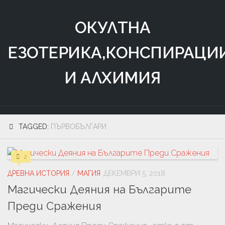
Skip
to
ОКУЛТНА
content
ЕЗОТЕРИКА,КОНСПИРАЦИ
И АЛХИМИЯ
TAGGED:
ПЪРВОБЪЛГАРИ
2
ДРЕВНА ИСТОРИЯ
/
МАГИЯ
ДЕКЕМВРИ 5, 2018
Магически Деяния на Българите
Преди Сражения