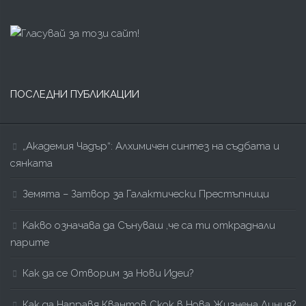
ПОСЛЕДНИ ПУБЛИКАЦИИ
„Академия Чадър“: Алхимичен синтез на съдбата и
сянката
Земята – Затвор за Галактически Престъпници
Kакво означава да Сънуваш ,че са ти откраднали
парите
Как да се Отворим за Нови Идеи?
Как да Направя Квантов Скок в Нова Жизнена Линия?