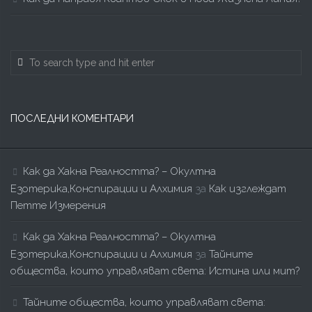
ПОСЛЕДНИ КОМЕНТАРИ
Как да Хакна Реалността? – Окултна
Езотерика,Конспирации и Алхимия
за
Как изглеждат
Петте Измерения
Как да Хакна Реалността? – Окултна
Езотерика,Конспирации и Алхимия
за
Тайните
общества, които управляват света: Истина или мит?
Тайните общества, които управляват света: