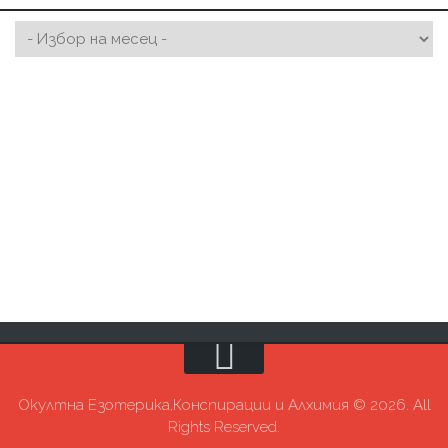
Окултна Езотерика,Конспирации и Алхимия © 2026. All
Rights Reserved.