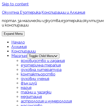
Skip to content
Окултна Езотерика,Конспирации и Алхимия
портал за магически изкуства,езотерика,окултизъм
и конспирации
Expand Menu
Начало
Алхимия
Конспирации
Магазин
Toggle Child Menu
ясновидство и гадания
езотерична терапия
духовна литература
контактьорство
духовни учения
фън шуй
магия
тайни и загадки
медитация
астрология и нумерология
масонство