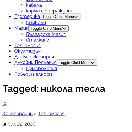
кабала
карма и прераждане
Езотерика
Toggle Child Menu
Символи
Магия
Toggle Child Menu
Българска Магия
Сталкинг
Техномагия
Окултизъм
Древна История
Духовни Послания
Toggle Child Menu
Нумерология
Поверителност
Tagged:
никола тесла
0
Конспирации
/
Техномагия
април 22, 2020