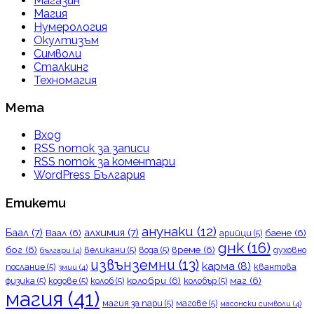
Магазин
Магия
Нумерология
Окултизъм
Символи
Сталкинг
Техномагия
Мета
Вход
RSS поток за записи
RSS поток за коментари
WordPress България
Етикети
анунаки
(12)
Баал
(7)
алхимия
(7)
Ваал
(6)
баене
(6)
арийци
(5)
днк
(16)
бог
(6)
време
(6)
великани
(5)
вода
(5)
духовно
българи
(4)
извънземни
(13)
карма
(8)
послание
(5)
квантова
змии
(4)
колобри
(6)
маг
(6)
физика
(5)
кодове
(5)
колоб
(5)
колобър
(5)
магия
(41)
магия за пари
(5)
магове
(5)
масонски символи
(4)