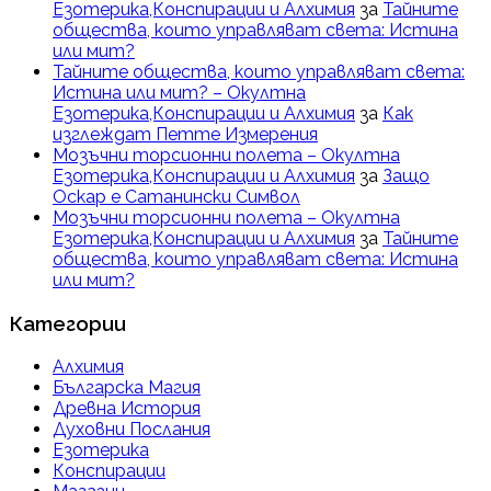
Езотерика,Конспирации и Алхимия
за
Тайните
общества, които управляват света: Истина
или мит?
Тайните общества, които управляват света:
Истина или мит? – Окултна
Езотерика,Конспирации и Алхимия
за
Как
изглеждат Петте Измерения
Мозъчни торсионни полета – Окултна
Езотерика,Конспирации и Алхимия
за
Защо
Оскар е Сатанински Символ
Мозъчни торсионни полета – Окултна
Езотерика,Конспирации и Алхимия
за
Тайните
общества, които управляват света: Истина
или мит?
Категории
Алхимия
Българска Магия
Древна История
Духовни Послания
Езотерика
Конспирации