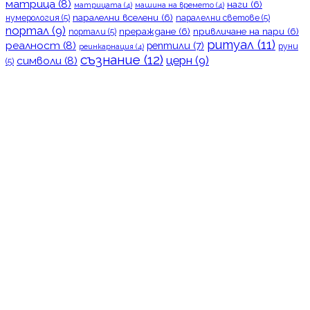
матрица
(8)
наги
(6)
матрицата
(4)
машина на времето
(4)
паралелни вселени
(6)
нумерология
(5)
паралелни светове
(5)
портал
(9)
прераждане
(6)
привличане на пари
(6)
портали
(5)
ритуал
(11)
реалност
(8)
рептили
(7)
руни
реинкарнация
(4)
съзнание
(12)
церн
(9)
символи
(8)
(5)