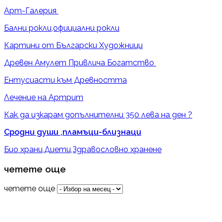
Арт-Галерия
Бални рокли,официални рокли
Картини от Български Художници
Древен Амулет Привлича Богатство
Ентусиасти към Древността
Лечение на Артрит
Как да изкарам допълнителни 350 лева на ден ?
Сродни души ,пламъци-близнаци
Био храни,Диети,Здравословно хранене
четете още
четете още