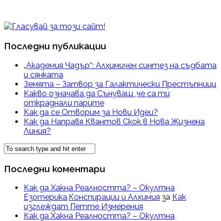
Последни публикации
„Академия Чадър“: Алхимичен синтез на съдбата
и сянката
Земята – Затвор за Галактически Престъпници
Kакво означава да Сънуваш ,че са ти
откраднали парите
Как да се Отворим за Нови Идеи?
Как да Направя Квантов Скок в Нова Жизнена
Линия?
Последни коментари
Как да Хакна Реалността? – Окултна
Езотерика,Конспирации и Алхимия
за
Как
изглеждат Петте Измерения
Как да Хакна Реалността? – Окултна