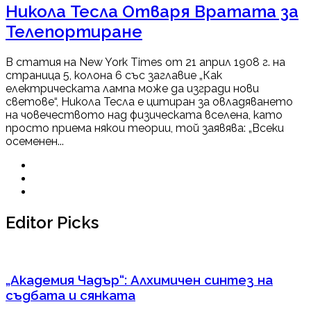
Никола Тесла Отваря Вратата за
Телепортиране
В статия на New York Times от 21 април 1908 г. на
страница 5, колона 6 със заглавие „Как
електрическата лампа може да изгради нови
светове“, Никола Тесла е цитиран за овладяването
на човечеството над физическата вселена, като
просто приема някои теории, той заявява: „Всеки
осеменен...
Editor Picks
„Академия Чадър“: Алхимичен синтез на
съдбата и сянката