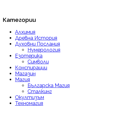
Категории
Алхимия
Древна История
Духовни Послания
Нумерология
Езотерика
Символи
Конспирации
Магазин
Магия
Българска Магия
Сталкинг
Окултизъм
Техномагия