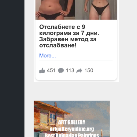
ЛИТЕРАТ
КОНТАК
ДУХОВН
УЧЕНИЯ
ФЪН
ШУЙ
МАГИЯ
ТАЙНИ
И
ЗАГАДКИ
МЕДИТА
АСТРОЛО
И
НУМЕРО