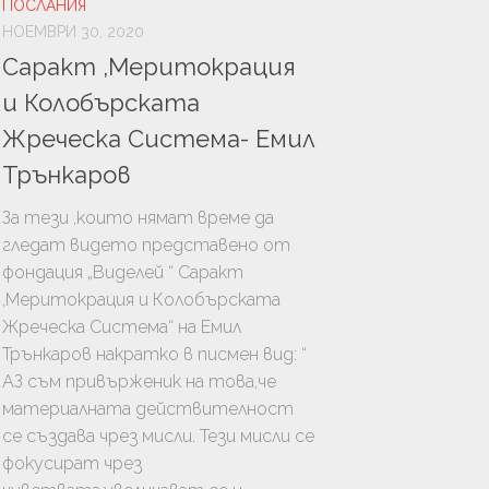
УРА
ПОСЛАНИЯ
НОЕМВРИ 30, 2020
ТЬОРСТВО
Саракт ,Меритокрация
И
и Колобърската
Жреческа Система- Емил
Трънкаров
За тези ,които нямат време да
гледат видето представено от
фондация „Виделей “ Саракт
,Меритокрация и Колобърската
Жреческа Система“ на Емил
Трънкаров накратко в писмен вид: “
ЦИЯ
АЗ съм привърженик на това,че
ГИЯ
материалната действителност
се създава чрез мисли. Тези мисли се
ЛОГИЯ
фокусират чрез