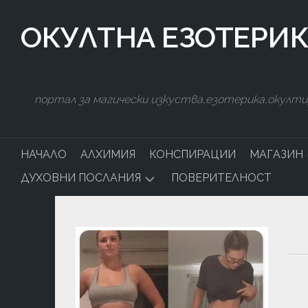
Skip
to
ОКУЛТНА ЕЗОТЕРИ
content
портал за магически изкуства,езотерика,окулти
НАЧАЛО
АЛХИМИЯ
КОНСПИРАЦИИ
МАГАЗИН
ДУХОВНИ ПОСЛАНИЯ
ПОВЕРИТЕЛНОСТ
ЯСНОВИ
И
НУМЕРОЛОГИЯ
ГАДАНИЯ
ЕЗОТЕРИ
ТЕРАПИЯ
ДУХОВН