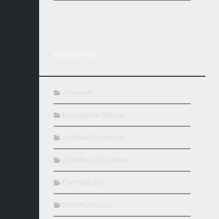
КАТЕГОРИИ
Алхимия
Българска Магия
Древна История
Духовни Послания
Езотерика
Конспирации