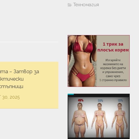
Техномагия
ята – Затвор за
актически
стъпници
 30, 2025