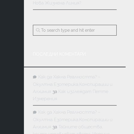
Нова Жизнена Линия?
ПОСЛЕДНИ КОМЕНТАРИ
Как да Хакна Реалността? –
Окултна Езотерика,Конспирации и
Алхимия
за
Как изглеждат Петте
Измерения
Как да Хакна Реалността? –
Окултна Езотерика,Конспирации и
Алхимия
за
Тайните общества,