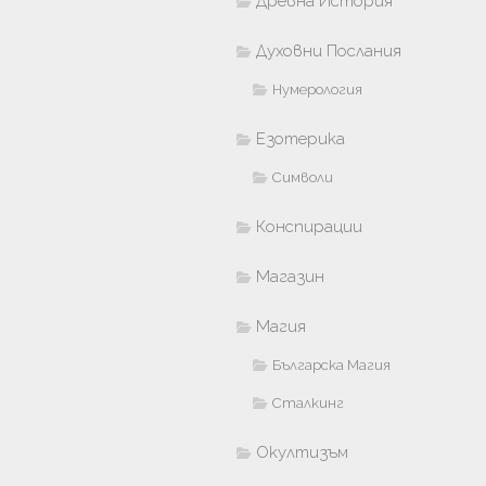
Древна История
Духовни Послания
Нумерология
Езотерика
Символи
Конспирации
Магазин
Магия
Българска Магия
Сталкинг
Окултизъм