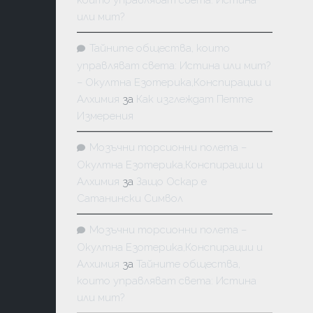
които управляват света: Истина
или мит?
Тайните общества, които
управляват света: Истина или мит?
– Окултна Езотерика,Конспирации и
Алхимия
за
Как изглеждат Петте
Измерения
Мозъчни торсионни полета –
Окултна Езотерика,Конспирации и
Алхимия
за
Защо Оскар е
Сатанински Символ
Мозъчни торсионни полета –
Окултна Езотерика,Конспирации и
Алхимия
за
Тайните общества,
които управляват света: Истина
или мит?