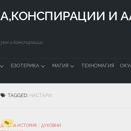
КА,КОНСПИРАЦИИ И 
зъм и конспирации
ЕЗОТЕРИКА
МАГИЯ
ТЕХНОМАГИЯ
ОКУ
ДСТВО
СИМВОЛИ
БЪЛГАРСКА
МАГИЯ
TAGGED:
НАСТАРИ
СТАЛКИНГ
ЧНА
0
А
ДРЕВНА ИСТОРИЯ
/
ДУХОВНИ