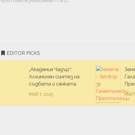
чувствата,увеличават се и...
ТВО
АНЕ
EDITOR PICKS
„Академия Чадър“:
Зем
Алхимичен синтез на
Гал
съдбата и сянката
Пре
МАЙ 7, 2025
МАРТ