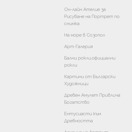
Он-лайн Ателие за
Рисуване на Портрет по
снимка
На море в Созопол
Арт-Галерия
Бални рокли,официални
рокли
Картини от Български
Художници
Древен Амулет Привлича
Богатство
Ентусиасти към
Древността