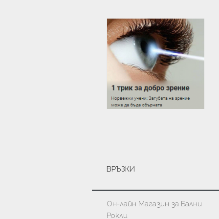
ВРЪЗКИ
Он-лайн Магазин за Бални
Рокли