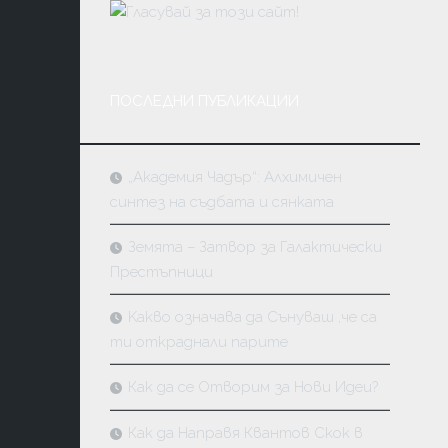
ПОСЛЕДНИ ПУБЛИКАЦИИ
„Академия Чадър“: Алхимичен
синтез на съдбата и сянката
Земята – Затвор за Галактически
Престъпници
Kакво означава да Сънуваш ,че са
ти откраднали парите
Как да се Отворим за Нови Идеи?
Как да Направя Квантов Скок в