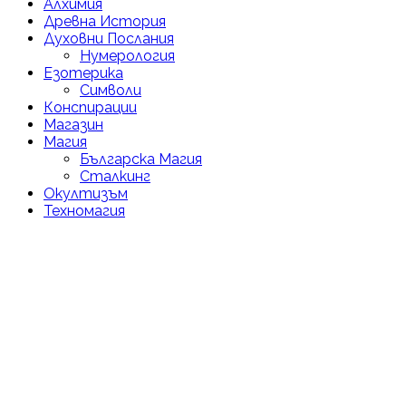
Алхимия
Древна История
Духовни Послания
Нумерология
Езотерика
Символи
Конспирации
Магазин
Магия
Българска Магия
Сталкинг
Окултизъм
Техномагия