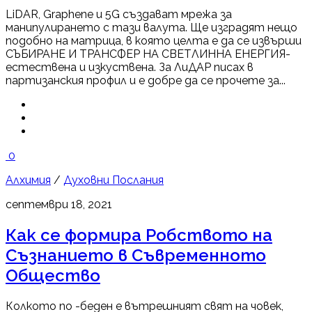
LiDAR, Graphene и 5G създават мрежа за
манипулирането с тази валута. Ще изградят нещо
подобно на матрица, в която целта е да се извърши
СЪБИРАНЕ И ТРАНСФЕР НА СВЕТЛИННА ЕНЕРГИЯ-
естествена и изкуствена. За ЛиДАР писах в
партизанския профил и е добре да се прочете за...
0
Алхимия
/
Духовни Послания
септември 18, 2021
Как се формира Робството на
Съзнанието в Съвременното
Общество
Колкото по -беден е вътрешният свят на човек,