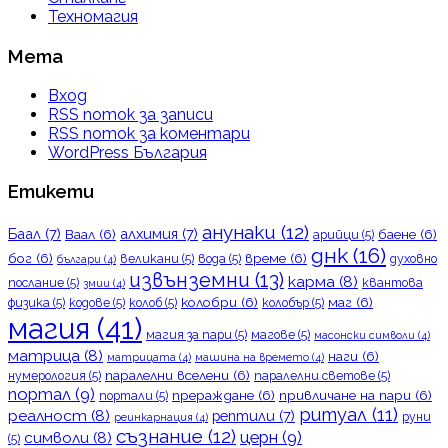
Техномагия
Мета
Вход
RSS поток за записи
RSS поток за коментари
WordPress България
Етикети
анунаки
(12)
Баал
(7)
алхимия
(7)
Ваал
(6)
баене
(6)
арийци
(5)
днк
(16)
бог
(6)
време
(6)
великани
(5)
вода
(5)
духовно
българи
(4)
извънземни
(13)
карма
(8)
послание
(5)
квантова
змии
(4)
колобри
(6)
маг
(6)
физика
(5)
кодове
(5)
колоб
(5)
колобър
(5)
магия
(41)
магия за пари
(5)
магове
(5)
масонски символи
(4)
матрица
(8)
наги
(6)
матрицата
(4)
машина на времето
(4)
паралелни вселени
(6)
нумерология
(5)
паралелни светове
(5)
портал
(9)
прераждане
(6)
привличане на пари
(6)
портали
(5)
ритуал
(11)
реалност
(8)
рептили
(7)
руни
реинкарнация
(4)
съзнание
(12)
церн
(9)
символи
(8)
(5)