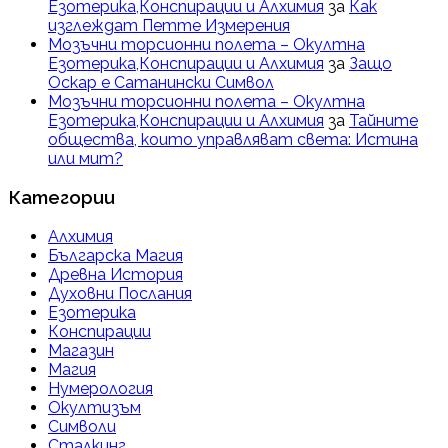
Езотерика,Конспирации и Алхимия
за
Как
изглеждат Петте Измерения
Мозъчни торсионни полета – Окултна
Езотерика,Конспирации и Алхимия
за
Защо
Оскар е Сатанински Символ
Мозъчни торсионни полета – Окултна
Езотерика,Конспирации и Алхимия
за
Тайните
общества, които управляват света: Истина
или мит?
Категории
Алхимия
Българска Магия
Древна История
Духовни Послания
Езотерика
Конспирации
Магазин
Магия
Нумерология
Окултизъм
Символи
Сталкинг