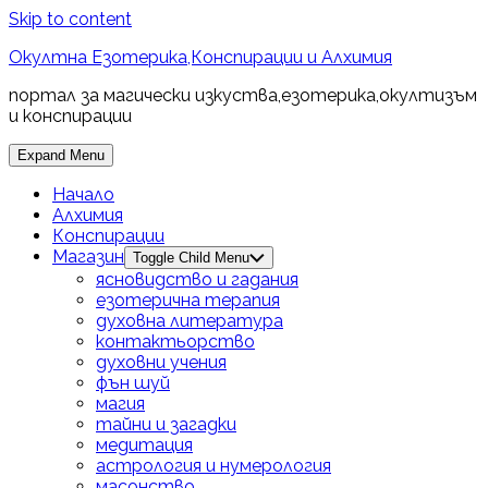
Skip to content
Окултна Езотерика,Конспирации и Алхимия
портал за магически изкуства,езотерика,окултизъм
и конспирации
Expand Menu
Начало
Алхимия
Конспирации
Магазин
Toggle Child Menu
ясновидство и гадания
езотерична терапия
духовна литература
контактьорство
духовни учения
фън шуй
магия
тайни и загадки
медитация
астрология и нумерология
масонство