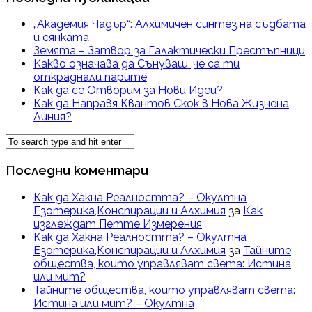
„Академия Чадър“: Алхимичен синтез на съдбата
и сянката
Земята – Затвор за Галактически Престъпници
Kакво означава да Сънуваш ,че са ти
откраднали парите
Как да се Отворим за Нови Идеи?
Как да Направя Квантов Скок в Нова Жизнена
Линия?
Последни коментари
Как да Хакна Реалността? – Окултна
Езотерика,Конспирации и Алхимия
за
Как
изглеждат Петте Измерения
Как да Хакна Реалността? – Окултна
Езотерика,Конспирации и Алхимия
за
Тайните
общества, които управляват света: Истина
или мит?
Тайните общества, които управляват света:
Истина или мит? – Окултна