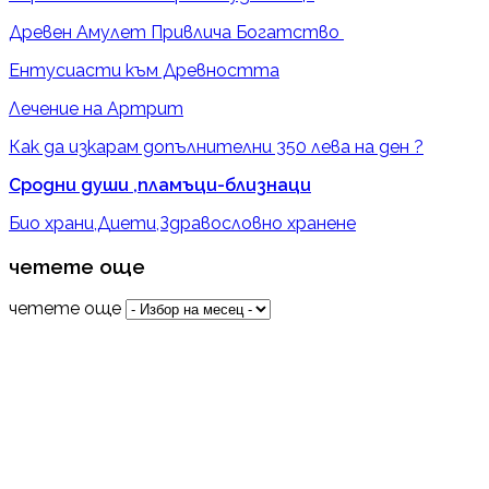
Древен Амулет Привлича Богатство
Ентусиасти към Древността
Лечение на Артрит
Как да изкарам допълнителни 350 лева на ден ?
Сродни души ,пламъци-близнаци
Био храни,Диети,Здравословно хранене
четете още
четете още