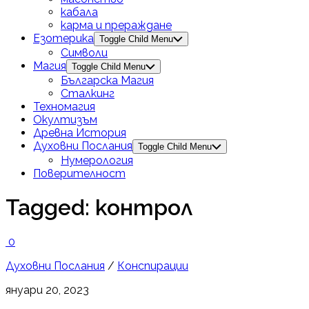
кабала
карма и прераждане
Езотерика
Toggle Child Menu
Символи
Магия
Toggle Child Menu
Българска Магия
Сталкинг
Техномагия
Окултизъм
Древна История
Духовни Послания
Toggle Child Menu
Нумерология
Поверителност
Tagged:
контрол
0
Духовни Послания
/
Конспирации
януари 20, 2023