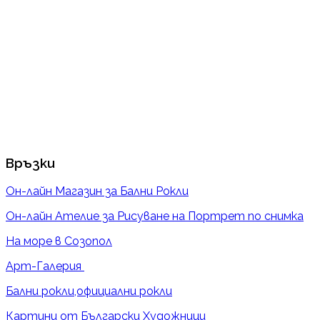
Връзки
Он-лайн Магазин за Бални Рокли
Он-лайн Ателие за Рисуване на Портрет по снимка
На море в Созопол
Арт-Галерия
Бални рокли,официални рокли
Картини от Български Художници