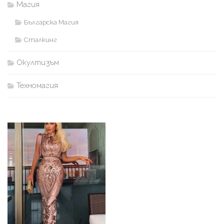
Магия
Българска Магия
Сталкинг
Окултизъм
Техномагия