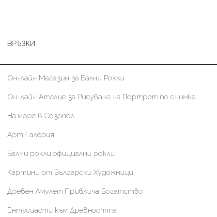
ВРЪЗКИ
Он-лайн Магазин за Бални Рокли
Он-лайн Ателие за Рисуване на Портрет по снимка
На море в Созопол
Арт-Галерия
Бални рокли,официални рокли
Картини от Български Художници
Древен Амулет Привлича Богатство
Ентусиасти към Древността