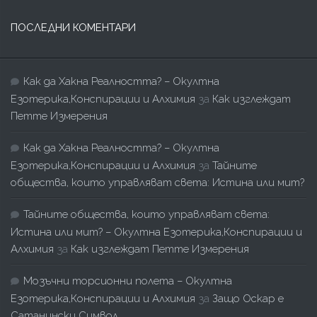
ПОСЛЕДНИ КОМЕНТАРИ
Как да Хакна Реалността? – Окултна
Езотерика,Конспирации и Алхимия
за
Как изглеждат
Петте Измерения
Как да Хакна Реалността? – Окултна
Езотерика,Конспирации и Алхимия
за
Тайните
общества, които управляват света: Истина или мит?
Тайните общества, които управляват света:
Истина или мит? – Окултна Езотерика,Конспирации и
Алхимия
за
Как изглеждат Петте Измерения
Мозъчни торсионни полета – Окултна
Езотерика,Конспирации и Алхимия
за
Защо Оскар е
Сатанински Символ