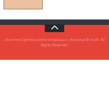
Окултна Езотерика,Конспирации и Алхимия © 2026. All
Rights Reserved.