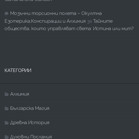
Мозъчни торсионни полета – Окултна
Езотерика,Конспирации и Алхимия
за
Тайните
общества, които управляват света: Истина или мит?
КАТЕГОРИИ
Алхимия
Българска Магия
Древна История
Духовни Послания