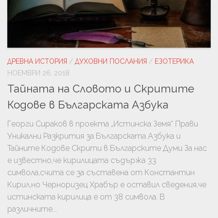
ДРЕВНА ИСТОРИЯ
/
ДУХОВНИ ПОСЛАНИЯ
/
ЕЗОТЕРИКА
НОЕМВРИ 26, 2018
Тайната на Словото и Скритите
Кодове в Българската Азбука
Георги Сираков в проекта „Истинска Земя“ Прави
Уникални Разкрития за Българската Азбука и
Тайните Кодове Скрити в Българските Думи За нас
е известно,че кирилицата съдържа 33
символа,счита се за съставена от Константин
Кирил,но Черноризец Храбър е оставил сведения,че
истинската кирилица е от 38 символа. В
различните...