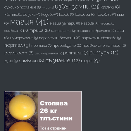
извънземни
(13)
карма
(8)
духовно послание
(5)
змии
(4)
колобри
(6)
маг
квантова физика
(5)
кодове
(5)
колоб
(5)
колобър
(5)
магия
(41)
(6)
магия за пари
(5)
магове
(5)
масонски
матрица
(8)
наги
символи
(4)
матрицата
(4)
машина на времето
(4)
(6)
паралелни вселени
(6)
нумерология
(5)
паралелни светове
(5)
портал
(9)
прераждане
(6)
привличане на пари
(6)
портали
(5)
ритуал
(11)
реалност
(8)
рептили
(7)
реинкарнация
(4)
съзнание
(12)
церн
(9)
символи
(8)
руни
(5)