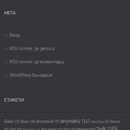
МЕТА
Вход
RSS поток за записи
RSS поток за коментари
WordPress България
ЕТИКЕТИ
анунаки
(12)
Баал
(7)
алхимия
(7)
Ваал
(6)
баене
арийци
(5)
днк
(16)
(6)
бог
(6)
време
(6)
великани
(5)
вода
(5)
българи
(4)