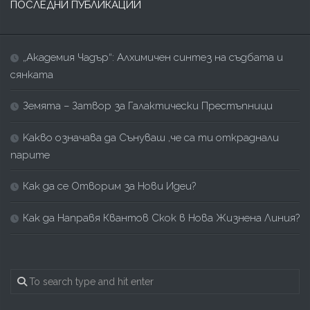
ПОСЛЕДНИ ПУБЛИКАЦИИ
„Академия Чадър“: Алхимичен синтез на съдбата и
сянката
Земята – Затвор за Галактически Престъпници
Kакво означава да Сънуваш ,че са ти откраднали
парите
Как да се Отворим за Нови Идеи?
Как да Направя Квантов Скок в Нова Жизнена Линия?