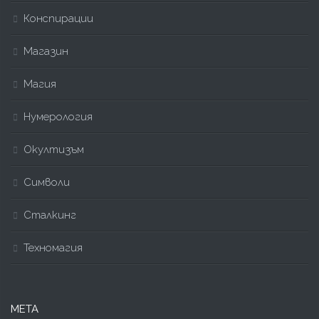
Конспирации
Магазин
Магия
Нумерология
Окултизъм
Символи
Сталкинг
Техномагия
МЕТА