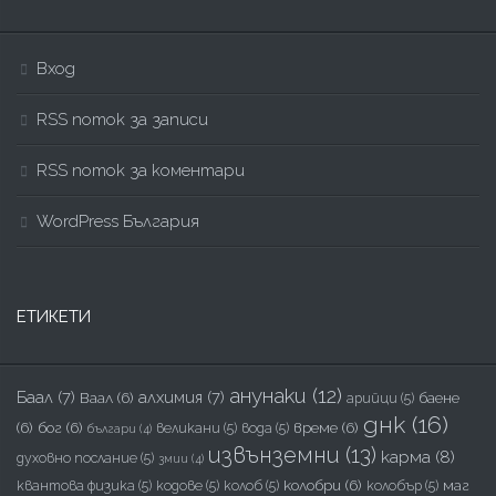
Вход
RSS поток за записи
RSS поток за коментари
WordPress България
ЕТИКЕТИ
анунаки
(12)
Баал
(7)
алхимия
(7)
Ваал
(6)
баене
арийци
(5)
днк
(16)
(6)
бог
(6)
време
(6)
великани
(5)
вода
(5)
българи
(4)
извънземни
(13)
карма
(8)
духовно послание
(5)
змии
(4)
колобри
(6)
маг
квантова физика
(5)
кодове
(5)
колоб
(5)
колобър
(5)