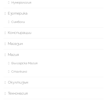
Нумерология
Езотерика
Символи
Конспирации
Магазин
Магия
Българска Магия
Сталкинг
Окултизъм
Техномагия