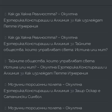
Как да Хакна Реалността? – Окултна
Езотерика,Конспирации и Алхимия
за
Как изглеждат
Петте Измерения
Как да Хакна Реалността? – Окултна
Езотерика,Конспирации и Алхимия
за
Тайните
общества, които управляват света: Истина или мит?
Тайните общества, които управляват света:
Истина или мит? – Окултна Езотерика,Конспирации и
Алхимия
за
Как изглеждат Петте Измерения
Мозъчни торсионни полета – Окултна
Езотерика,Конспирации и Алхимия
за
Защо Оскар е
Сатанински Символ
Мозъчни торсионни полета – Окултна