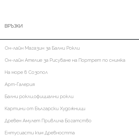
ВРЪЗКИ
Он-лайн Магазин за Бални Рокли
Он-лайн Ателие за Рисуване на Портрет по снимка
На море в Созопол
Арт-Галерия
Бални рокли,официални рокли
Картини от Български Художници
Древен Амулет Привлича Богатство
Ентусиасти към Древността