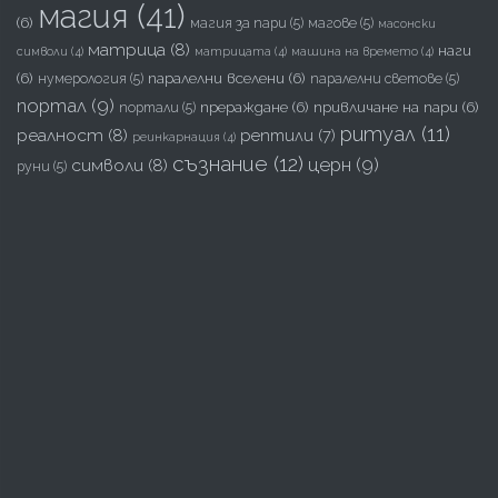
магия
(41)
(6)
магия за пари
(5)
магове
(5)
масонски
матрица
(8)
наги
символи
(4)
матрицата
(4)
машина на времето
(4)
(6)
паралелни вселени
(6)
нумерология
(5)
паралелни светове
(5)
портал
(9)
прераждане
(6)
привличане на пари
(6)
портали
(5)
ритуал
(11)
реалност
(8)
рептили
(7)
реинкарнация
(4)
съзнание
(12)
церн
(9)
символи
(8)
руни
(5)