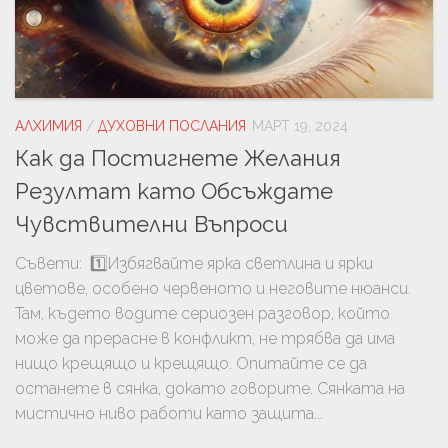
АЛХИМИЯ
/
ДУХОВНИ ПОСЛАНИЯ
МАРТ 19, 2024
Как да Постигнете Желания
Резултат като Обсъждате
Чувствителни Въпроси
Съвети: 1️⃣Избягвайте ярка светлина и ярки
цветове, особено червеното и неговите нюанси.
Там, където водите сериозен разговор, който
може да прерасне в конфликт, не трябва да има
нищо крещящо и крещящо. Опитайте се да
останете в сянка, докато говорите. Сянката на
мистично ниво работи като защита...