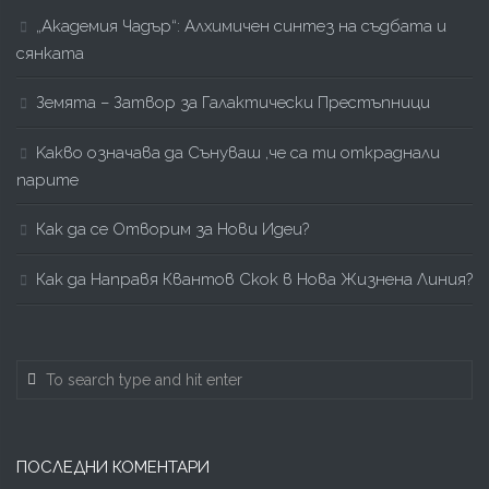
„Академия Чадър“: Алхимичен синтез на съдбата и
сянката
Земята – Затвор за Галактически Престъпници
Kакво означава да Сънуваш ,че са ти откраднали
парите
Как да се Отворим за Нови Идеи?
Как да Направя Квантов Скок в Нова Жизнена Линия?
ПОСЛЕДНИ КОМЕНТАРИ