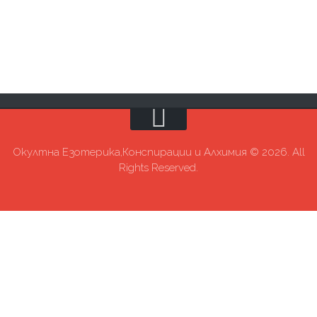
Окултна Езотерика,Конспирации и Алхимия © 2026. All
Rights Reserved.