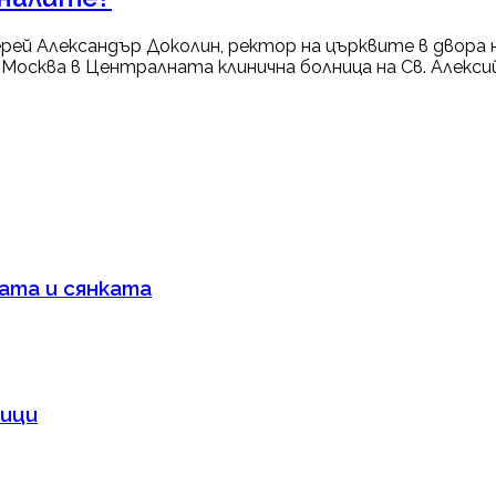
ей Александър Доколин, ректор на църквите в двора н
Москва в Централната клинична болница на Св. Алексий,
бата и сянката
ници