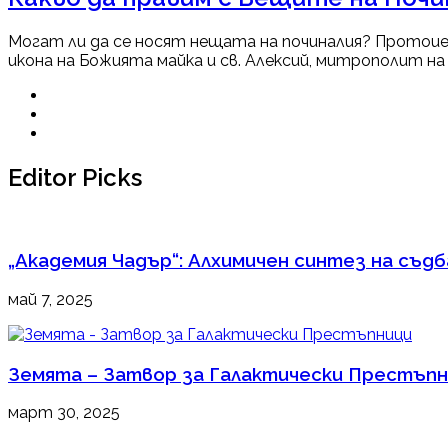
Могат ли да се носят нещата на починалия? Протоиер
икона на Божията майка и св. Алексий, митрополит на 
Editor Picks
„Академия Чадър“: Алхимичен синтез на съд
май 7, 2025
Земята – Затвор за Галактически Престъп
март 30, 2025