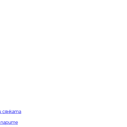
и сянката
и парите