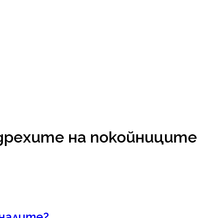
 дрехите на покойниците
иналите?