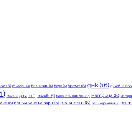
днк
(16)
бог
(6)
време
(6)
великани
(5)
вода
(5)
духовно пос
българи
(4)
1)
матрица
(8)
магия за пари
(5)
магове
(5)
масонски символи
(4)
матри
реалност
(8)
репт
ане
(6)
привличане на пари
(6)
реинкарнация
(4)