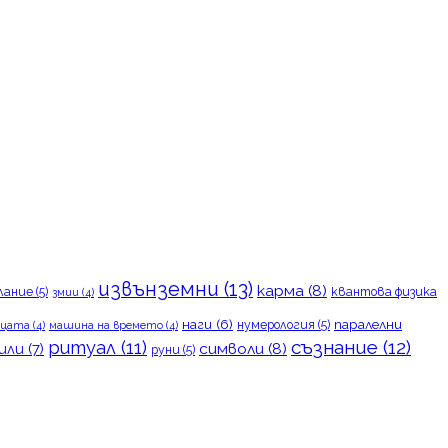
извънземни
(13)
карма
(8)
лание
(5)
квантова физика
змии
(4)
наги
(6)
паралелни
нумерология
(5)
цата
(4)
машина на времето
(4)
съзнание
(12)
ритуал
(11)
символи
(8)
или
(7)
руни
(5)