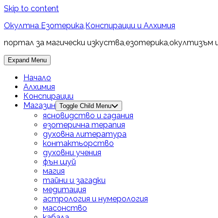
Skip to content
Окултна Езотерика,Конспирации и Алхимия
портал за магически изкуства,езотерика,окултизъм 
Expand Menu
Начало
Алхимия
Конспирации
Магазин
Toggle Child Menu
ясновидство и гадания
езотерична терапия
духовна литература
контактьорство
духовни учения
фън шуй
магия
тайни и загадки
медитация
астрология и нумерология
масонство
кабала