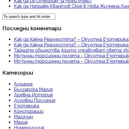
Как да се Отворим за Нови Идеи?
Как да Направя Квантов Скок в Нова Жизнена Лин
Последни коментари
Как да Хакна Реалността? – Окултна Езотерика,
Как да Хакна Реалността? – Окултна Езотерика,
Тайните общества, които управляват света: Ис
Мозъчни торсионни полета – Окултна Езотерика
Мозъчни торсионни полета – Окултна Езотерика
Категории
Алхимия
Българска Магия
Древна История
Духовни Послания
Езотерика
Конспирации
Магазин
Магия
Нумерология