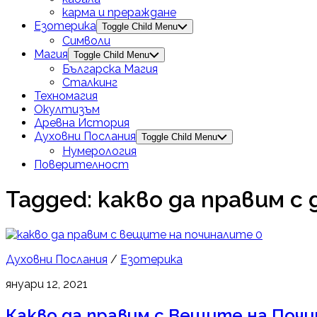
карма и прераждане
Езотерика
Toggle Child Menu
Символи
Магия
Toggle Child Menu
Българска Магия
Сталкинг
Техномагия
Окултизъм
Древна История
Духовни Послания
Toggle Child Menu
Нумерология
Поверителност
Tagged:
какво да правим с
0
Духовни Послания
/
Езотерика
януари 12, 2021
Какво да правим с Вещите на Поч