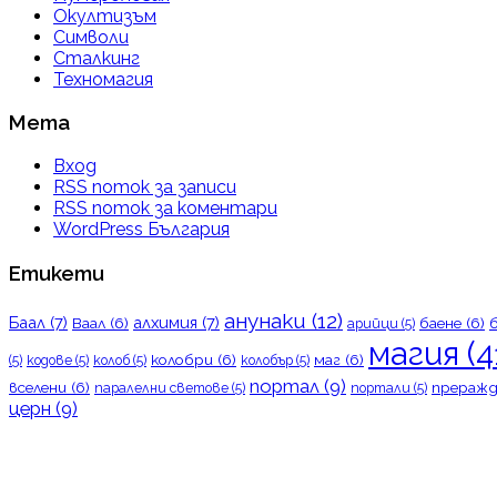
Окултизъм
Символи
Сталкинг
Техномагия
Мета
Вход
RSS поток за записи
RSS поток за коментари
WordPress България
Етикети
анунаки
(12)
Баал
(7)
алхимия
(7)
Ваал
(6)
баене
(6)
арийци
(5)
магия
(4
колобри
(6)
маг
(6)
(5)
кодове
(5)
колоб
(5)
колобър
(5)
портал
(9)
вселени
(6)
преражд
паралелни светове
(5)
портали
(5)
церн
(9)