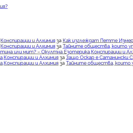
ия?
Конспирации и Алхимия
за
Как изглеждат Петте Измер
Конспирации и Алхимия
за
Тайните общества, които у
тина или мит? – Окултна Езотерика,Конспирации и Ал
,Конспирации и Алхимия
за
Защо Оскар е Сатанински 
,Конспирации и Алхимия
за
Тайните общества, които 