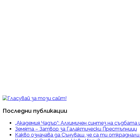
Последни публикации
„Академия Чадър“: Алхимичен синтез на съдбата 
Земята – Затвор за Галактически Престъпници
Kакво означава да Сънуваш ,че са ти откраднал