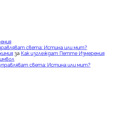
ения
правляват света: Истина или мит?
химия
за
Как изглеждат Петте Измерения
Символ
управляват света: Истина или мит?